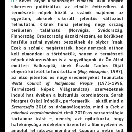
DJ:
Kevés olyan kisebbséget ismerek, akik ennyire
sikeresen politizáltak az elmúlt évtizedben. A
természeti népek közül a számik majdnem az
egyetlen, akiknek sikerült jelentős változást
felmutatni. Kiknek hona jelenleg négy ország
területén található (Norvégia, Svédország,
Finnország, Oroszország északi részén), és körükben
hatféle számi nyelvet beszélnek és olykor írnak.
Ezek a számik megértették, hogy nemcsak otthon
kell elmondani a történetük, hanem a természeti
népek diskurzusában is a nagyvilágnak. Az Ön által
említett Valkeapää, kinek Északi Tanács Díját
elnyerő kötetét lefordítottam (
Nap, édesapám
, 1997),
az első jelentős és nagy eredményeket felmutató
World Council of Indigenous People
(1975-1996,
Természeti Népek Világtanácsa) szervezetnek
induló hat évében a kulturális koordinátora. Sarah
Margret Oskal írónőjük, performerük – akitől mind a
Szerencsefia
2016-os drámaválogatás, mind a
Csak a
csöndnek engedelmeskedni
című 2020-as versantológia
tartalmaz írást –, nemrég azt nyilatkozta, hogy
hatékonysága érdekében üzenetét a film nyelvén és
angolul feliratozva mondja el. Csupán a netre kell