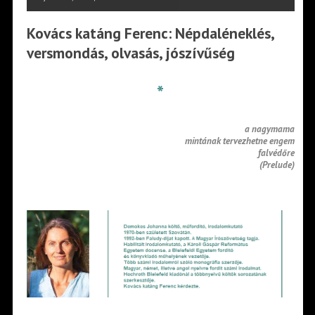
Kovács katáng Ferenc: Népdaléneklés,
versmondás, olvasás, jószívűség
*
a nagymama
mintának tervezhetne engem
falvéd
ő
re
(Prelude)