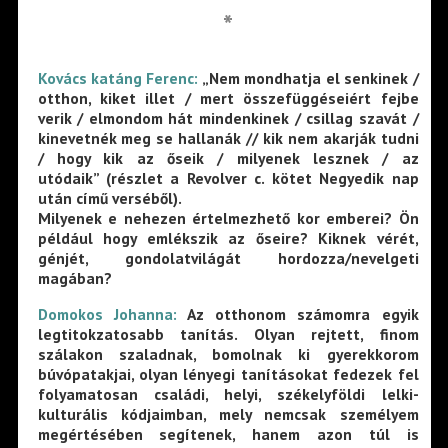
*
Kovács katáng Ferenc:
„Nem mondhatja el senkinek /
otthon, kiket illet / mert összefüggéseiért fejbe
verik / elmondom hát mindenkinek / csillag szavát /
kinevetnék meg se hallanák // kik nem akarják tudni
/ hogy kik az őseik / milyenek lesznek / az
utódaik” (részlet a Revolver c. kötet Negyedik nap
után című verséből).
Milyenek e nehezen értelmezhető kor emberei? Ön
például hogy emlékszik az őseire? Kiknek vérét,
génjét, gondolatvilágát hordozza/nevelgeti
magában?
Domokos Johanna:
Az otthonom számomra egyik
legtitokzatosabb tanítás. Olyan rejtett, finom
szálakon szaladnak, bomolnak ki gyerekkorom
búvópatakjai, olyan lényegi tanításokat fedezek fel
folyamatosan családi, helyi, székelyföldi lelki-
kulturális kódjaimban, mely nemcsak személyem
megértésében segítenek, hanem azon túl is