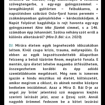
szövegtengerbe, s egy-egy gyöngyszemmel –
levegőhiánytól gyötörten – felbukkanva, a
napsütésben szikrázó Oslo-fjord havas peremén –
zsákmányomban gyönyörködve – kérdezősködjem. A
Napút folyóirat kagylóhéja is rejt havonta egy-egy
gyöngyszemet
Káva téka füzetek
címmel, s a 146.
számában épp Johannáét. Szólna néhány szót erről a
különös alkotásáról? (
Míra D. Bái: ú.n.
2020)
DJ:
Mírára életem egyik legnehezebb időszakában
leltem. Kívül csupa krízis, trauma, mélyrepülés. És
ebben az egyik legszétszedettebb állapotban
felcseng a belső tűzöröm finom, megtartó fonala. E
mentén, újra életet lehelve magamba átfésülhetem,
összegezhetem korábbi és épp adódó
szemlélődéseim megéléseit. Még nem is ismerem
igazán e hindu misztikus nő életét, költészetét,
amikor megírom a ciklust, és akinek nevébe középre
beékelem iniciáléimat. Azaz a Míra D. Bái D-je az
angol
joy
‘öröm’ jelentésű szó magyaros kiejtés
szerinti leírását jelzi, azaz a
D
zso
j
szót. Annál
nagyobb örömmel fedezem be a kötet lezárási