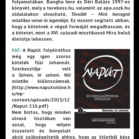
folyamatában Bangha Imre és Déri Balázs 1997-es
könyvét, mely a terebess.hu, valamint az epa.oszk.hu
oldalalakon olvasható,
Távollét – Mirá hercegnő
misztikus versei és legendája
. Ez viszont segített abban,
hogy a kötetnek a végső formáját megadhassam, és
a kötetet, mint a XVI. századi misztikusnő Míra belső
életútja lehessen.
KkF:
A Napút folyóirathoz
még egy igen szoros
kötelék fűzi Johannát.
Szerkesztője volt
a
Szívem, te szívem. Női
misztika
különszámnak.
(http://www.naputonline.h
u/wp-
content/uploads/2015/12
/Naput-216.pdf)
Nem biztos, hogy minden
olvasó tisztában van
azzal, hogy milyen
összetett és bonyolult
akció szükségeltetik ahhoz, hogy az ötletből kész