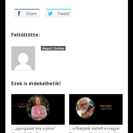
Share
Tweet
Feltöltötte:
Napút Online
Ezek is érdekelhetik!
„…jajongással tele a pince”
… a Miatyánk mellett a magyar