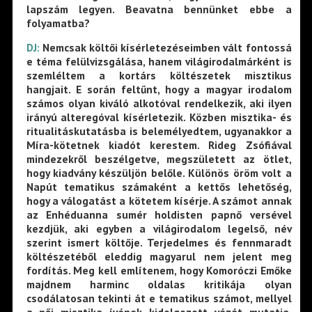
lapszám legyen. Beavatna bennünket ebbe a
folyamatba?
DJ:
Nemcsak költői kísérletezéseimben vált fontossá
e téma felülvizsgálása, hanem világirodalmárként is
szemléltem a kortárs költészetek misztikus
hangjait. E során feltűnt, hogy a magyar irodalom
számos olyan kiváló alkotóval rendelkezik, aki ilyen
irányú alteregóval kísérletezik. Közben misztika- és
ritualitáskutatásba is belemélyedtem, ugyanakkor a
Míra-kötetnek kiadót kerestem. Rideg Zsófiával
mindezekről beszélgetve, megszületett az ötlet,
hogy kiadvány készüljön belőle. Különös öröm volt a
Napút tematikus számaként a kettős lehetőség,
hogy a válogatást a kötetem kísérje. A számot annak
az Enhéduanna sumér holdisten papnő versével
kezdjük, aki egyben a világirodalom legelső, név
szerint ismert költője. Terjedelmes és fennmaradt
költészetéből eleddig magyarul nem jelent meg
fordítás. Meg kell említenem, hogy Komoróczi Emőke
majdnem harminc oldalas kritikája olyan
csodálatosan tekinti át e tematikus számot, mellyel