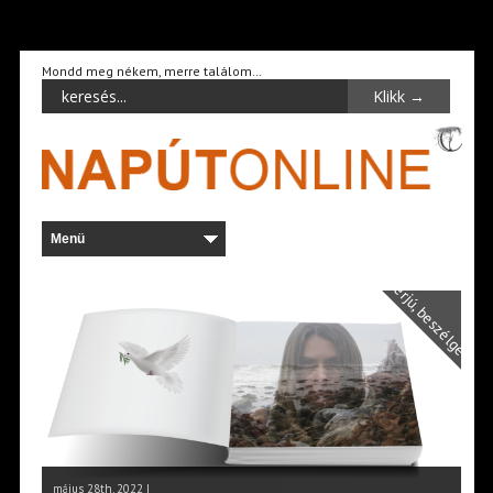
Mondd meg nékem, merre találom…
Interjú, beszélgetés
május 28th, 2022 |