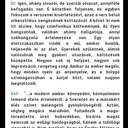
DJ:
Igen, ahány olvasói, de szerzői olvasat, annyiféle
befogadás van. E kötetben folyatom, és egyben
fokozom a verszenei kísérletezést, azaz a vers belső
orkesztrikus zengésének kottázását. A kötet ki nem
írt alcíme, hogy szimfonikus költemények. Az ilyen
hangzatnak, valóban ahány hallgatója, annyi
sokhangzatú értelmezése van. Egy olyan
életszakaszban íródik e mű, amikor bomlik,
teljesedik ki az élet. Gyerekek születnek, álmok
valósulnak meg gyakori utazások, költözések
közepette. Nagyon sok új helyzet, nagyon sok
improvizáció, rengeteg szép. Amikor az ember megéli,
hogy minden nyelv az anyanyelve, és e bolygó
szívmagassában a karjai közt, valami nagyon
megváltozik.
KkF:
“…a modern ember könnyedén, könnyelműen
lemond élete értelméről: a Szeretet és a másokért
élés szívet melengető gyönyörűségéről. Aztán,
végleg magára maradván, fulladozik a maga-
teremtette üres buborékban, kizárva magát
nemcsak az evilági boldogságból, hanem a túlvilági
vigaszból is. Nem érzékeli, hogy az
Égsátor
fölötte is