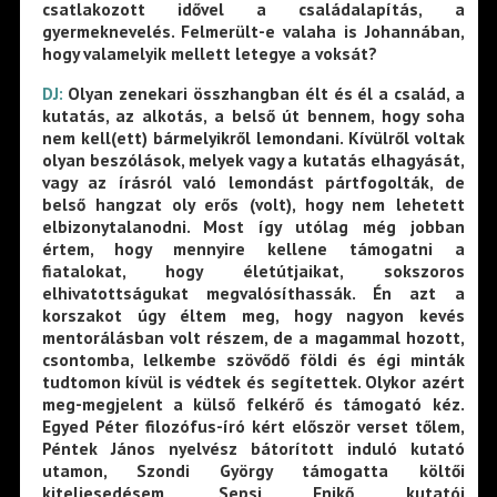
csatlakozott idővel a családalapítás, a
gyermeknevelés. Felmerült-e valaha is Johannában,
hogy valamelyik mellett letegye a voksát?
DJ:
Olyan zenekari összhangban élt és él a család, a
kutatás, az alkotás, a belső út bennem, hogy soha
nem kell(ett) bármelyikről lemondani. Kívülről voltak
olyan beszólások, melyek vagy a kutatás elhagyását,
vagy az írásról való lemondást pártfogolták, de
belső hangzat oly erős (volt), hogy nem lehetett
elbizonytalanodni. Most így utólag még jobban
értem, hogy mennyire kellene támogatni a
fiatalokat, hogy életútjaikat, sokszoros
elhivatottságukat megvalósíthassák. Én azt a
korszakot úgy éltem meg, hogy nagyon kevés
mentorálásban volt részem, de a magammal hozott,
csontomba, lelkembe szövődő földi és égi minták
tudtomon kívül is védtek és segítettek. Olykor azért
meg-megjelent a külső felkérő és támogató kéz.
Egyed Péter filozófus-író kért először verset tőlem,
Péntek János nyelvész bátorított induló kutató
utamon, Szondi György támogatta költői
kiteljesedésem, Sepsi Enikő kutatói