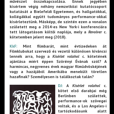
művészet összekapcsolása. Ennek jegyében
kísértem végig néhány nemzetközi kutatócsoport
kutatását a Bielefeldi Egyetemen, és hallgatókkal,
kollégákkal együtt tudományos performance-okkal
kísérleteztünk. Másképp, de szintén ezen a vonalon
született meg a 2014-es New York-i konferenciára
tett látogatásom költői naplója, mely a
Revolver
c.
kötetemben jelent meg (2018).
KkF:
Mint filmbarát, mint évtizedeken át
Filmklubokat szervező és vezető különösen kíváncsi
lennék arra, hogy a
Kísérlet valahol
c. kötetének
ajánlása miért éppen Szörényi Évának szól? A
harmincas, negyvenes évek magyar filmüdvöskéjének
vagy a hazájából Amerikába menekült töretlen
hazafinak? Személyesen is találkoztak talán?
DJ:
A
Kísérlet valahol
c.
kötet első darabjai még
Berlinben születtek,
performance-ok szövegei
voltak, és a Los Angeles-i
tartózkodásunk alatt