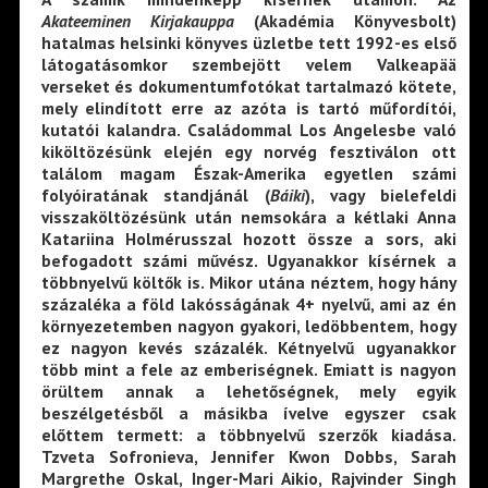
Akateeminen Kirjakauppa
(Akadémia Könyvesbolt)
hatalmas helsinki könyves üzletbe tett 1992-es első
látogatásomkor szembejött velem Valkeapää
verseket és dokumentumfotókat tartalmazó kötete,
mely elindított erre az azóta is tartó műfordítói,
kutatói kalandra. Családommal Los Angelesbe való
kiköltözésünk elején egy norvég fesztiválon ott
találom magam Észak-Amerika egyetlen számi
folyóiratának standjánál (
Báiki
), vagy bielefeldi
visszaköltözésünk után nemsokára a kétlaki Anna
Katariina Holmérusszal hozott össze a sors, aki
befogadott számi művész. Ugyanakkor kísérnek a
többnyelvű költők is. Mikor utána néztem, hogy hány
százaléka a föld lakósságának 4+ nyelvű, ami az én
környezetemben nagyon gyakori, ledöbbentem, hogy
ez nagyon kevés százalék. Kétnyelvű ugyanakkor
több mint a fele az emberiségnek. Emiatt is nagyon
örültem annak a lehetőségnek, mely egyik
beszélgetésből a másikba ívelve egyszer csak
előttem termett: a többnyelvű szerzők kiadása.
Tzveta Sofronieva, Jennifer Kwon Dobbs, Sarah
Margrethe Oskal, Inger-Mari Aikio, Rajvinder Singh