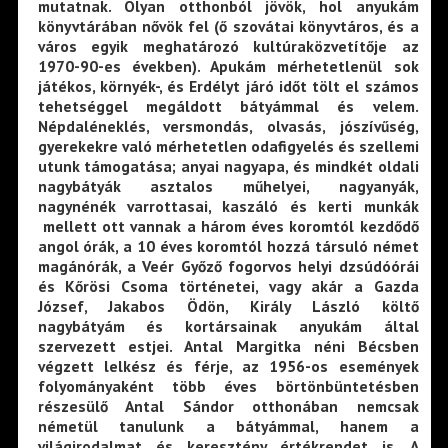
mutatnak. Olyan otthonból jövök, hol anyukám
könyvtárában nővök fel (ő szovátai könyvtáros, és a
város egyik meghatározó kultúraközvetítője az
1970-90-es években). Apukám mérhetetlenül sok
játékos, környék-, és Erdélyt járó időt tölt el számos
tehetséggel megáldott bátyámmal és velem.
Népdaléneklés, versmondás, olvasás, jószívűség,
gyerekekre való mérhetetlen odafigyelés és szellemi
utunk támogatása; anyai nagyapa, és mindkét oldali
nagybátyák asztalos műhelyei, nagyanyák,
nagynénék varrottasai, kaszáló és kerti munkák
mellett ott vannak a három éves koromtól kezdődő
angol órák, a 10 éves koromtól hozzá társuló német
magánórák, a Veér Győző fogorvos helyi dzsúdóórái
és Kőrösi Csoma történetei, vagy akár a Gazda
József, Jakabos Ödön, Király László költő
nagybátyám és kortársainak anyukám által
szervezett estjei. Antal Margitka néni Bécsben
végzett lelkész és férje, az 1956-os események
folyományaként több éves börtönbüntetésben
részesülő Antal Sándor otthonában nemcsak
németül tanulunk a bátyámmal, hanem a
világirodalmat és keresztény értékrendet is. A