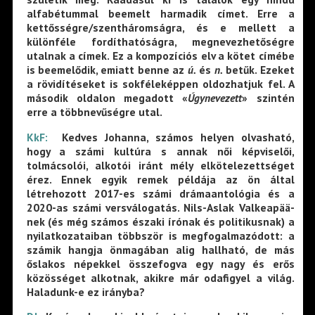
alfabétummal beemelt harmadik címet. Erre a
kettősségre/szentháromságra, és e mellett a
különféle fordíthatóságra, megnevezhetőségre
utalnak a címek. Ez a kompozíciós elv a kötet címébe
is beemelődik, emiatt benne az
ú.
és
n.
betűk. Ezeket
a rövidítéseket is sokféleképpen oldozhatjuk fel. A
második oldalon megadott «
Úgynevezett
» szintén
erre a többnevűségre utal.
KkF:
Kedves Johanna, számos helyen olvasható,
hogy a számi kultúra s annak női képviselői,
tolmácsolói, alkotói iránt mély elkötelezettséget
érez. Ennek egyik remek példája az ön által
létrehozott 2017-es számi drámaantológia és a
2020-as számi versválogatás. Nils-Aslak Valkeapää-
nek (és még számos északi írónak és politikusnak) a
nyilatkozataiban többször is megfogalmazódott: a
számik hangja önmagában alig hallható, de más
őslakos népekkel összefogva egy nagy és erős
közösséget alkotnak, akikre már odafigyel a világ.
Haladunk-e ez irányba?