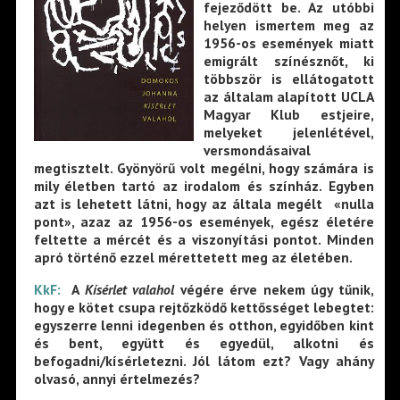
fejeződött be. Az utóbbi
helyen ismertem meg az
1956-os események miatt
emigrált színésznőt, ki
többször is ellátogatott
az általam alapított UCLA
Magyar Klub estjeire,
melyeket jelenlétével,
versmondásaival
megtisztelt. Gyönyörű volt megélni, hogy számára is
mily életben tartó az irodalom és színház. Egyben
azt is lehetett látni, hogy az általa megélt «nulla
pont», azaz az 1956-os események, egész életére
feltette a mércét és a viszonyítási pontot. Minden
apró történő ezzel mérettetett meg az életében.
KkF:
A
Kísérlet valahol
végére érve nekem úgy tűnik,
hogy e kötet csupa rejtőzködő kettősséget lebegtet:
egyszerre lenni idegenben és otthon, egyidőben kint
és bent, együtt és egyedül, alkotni és
befogadni/kísérletezni. Jól látom ezt? Vagy ahány
olvasó, annyi értelmezés?