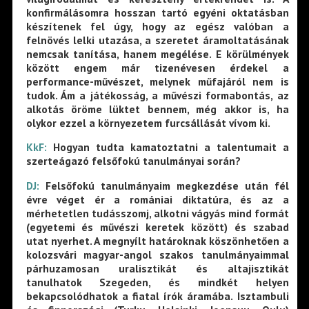
konfirmálásomra hosszan tartó egyéni oktatásban
készítenek fel úgy, hogy az egész valóban a
felnövés lelki utazása, a szeretet áramoltatásának
nemcsak tanítása, hanem megélése. E körülmények
között engem már tizenévesen érdekel a
performance-művészet, melynek műfajáról nem is
tudok. Ám a játékosság, a művészi formabontás, az
alkotás öröme lüktet bennem, még akkor is, ha
olykor ezzel a környezetem furcsállását vívom ki.
KkF:
Hogyan tudta kamatoztatni a talentumait a
szerteágazó felsőfokú tanulmányai során?
DJ:
Felsőfokú tanulmányaim megkezdése után fél
évre véget ér a romániai diktatúra, és az a
mérhetetlen tudásszomj, alkotni vágyás mind formát
(egyetemi és művészi keretek között) és szabad
utat nyerhet. A megnyílt határoknak köszönhetően a
kolozsvári magyar-angol szakos tanulmányaimmal
párhuzamosan uralisztikát és altajisztikát
tanulhatok Szegeden, és mindkét helyen
bekapcsolódhatok a fiatal írók áramába. Isztambuli