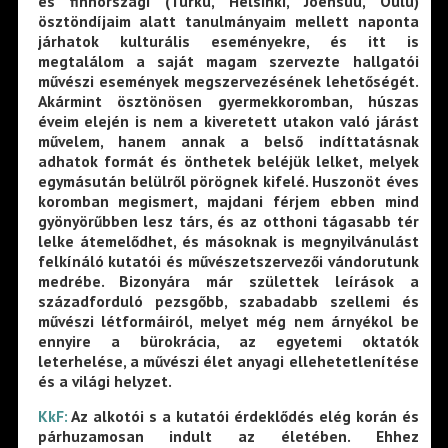
és finnországi (Turku, Helsinki, Joensuu, Oulu)
ösztöndíjaim alatt tanulmányaim mellett naponta
járhatok kulturális eseményekre, és itt is
megtalálom a saját magam szervezte hallgatói
művészi események megszervezésének lehetőségét.
Akármint ösztönösen gyermekkoromban, húszas
éveim elején is nem a kiveretett utakon való járást
művelem, hanem annak a belső indíttatásnak
adhatok formát és önthetek beléjük lelket, melyek
egymásután belülről pörögnek kifelé. Huszonöt éves
koromban megismert, majdani férjem ebben mind
gyönyörűbben lesz társ, és az otthoni tágasabb tér
lelke átemelődhet, és másoknak is megnyilvánulást
felkínáló kutatói és művészetszervezői vándorutunk
medrébe. Bizonyára már születtek leírások a
századforduló pezsgőbb, szabadabb szellemi és
művészi létformáiról, melyet még nem árnyékol be
ennyire a bürokrácia, az egyetemi oktatók
leterhelése, a művészi élet anyagi ellehetetlenítése
és a világi helyzet.
KkF:
Az alkotói s a kutatói érdeklődés elég korán és
párhuzamosan indult az életében. Ehhez