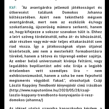
KkF:
“Az avantgárdra jellemző játékosságot és
útkeresést találunk Domokos Johanna
költészetében. Azért nem tekinthető mégsem
avantgárdnak, mert nem az eszközök és/vagy
szokatlanság, újszerűség mámora serkenti, hanem
az, hogy kifejezze a sokszor szavakon túlit is. Ehhez
a leírt szöveg tördelésétől, néha át- és kihúzásától,
akár részben vagy már-már teljes eltakarásától sem
riad vissza. Így a játékosságnak olyan útjaival
kísérletezik, ami nem a mesterkélt formabontásra
törekvő, hanem a tétova és töprengő ember sajátja.
Az ember belső univerzumait kívánja feltárni, vagy
legalábbis bepillantást adni oda: lírája a legjobb
értelemben vett személyes líra – nem
exhibicionizmusból, hanem a soha be nem fejezhető
megismerés vágyából fakad.”, olvashatjuk Csáji
László Koppány
Trendbontó könyvajánló
című írásában
(http://www.naputonline.hu/2020/05/28/csaji-
laszlo-koppany-trendbonto-konyvajanlo-ii-resz-
domokos-johanna/)
Az idézet utolsó szavaiba kapaszkodva kérdem, a