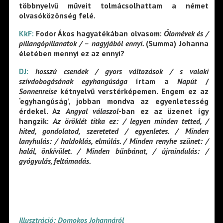
többnyelvű műveit tolmácsolhattam a német
olvasóközönség felé.
KkF:
Fodor Ákos hagyatékában olvasom:
Ólomévek és /
pillangópillanatok / – nagyjából ennyi.
(Summa) Johanna
életében mennyi ez az ennyi?
DJ:
hosszú csendek / gyors változások / s valaki
szívdobogásának egyhangúsága
írtam a
Napút
/
Sonnenreise
kétnyelvű verstérképemen. Engem ez az
‘egyhangúság’, jobban mondva az egyenletesség
érdekel. Az
Angyal válaszol
-ban ez az üzenet így
hangzik:
Az öröklét titka ez: / legyen minden tetted, /
hited, gondolatod, szereteted / egyenletes. / Minden
lanyhulás: / haldoklás, elmúlás. / Minden renyhe szünet: /
halál, önkívület. / Minden bűnbánat, / újraindulás: /
gyógyulás, feltámadás.
Illusztráció: Domokos Johannáról