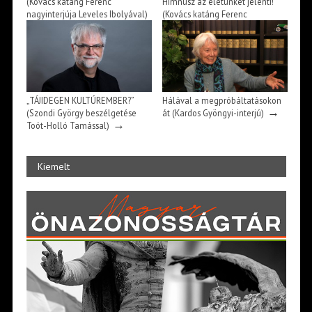
(Kovács katáng Ferenc
Himnusz az életünket jelenti!
nagyinterjúja Leveles Ibolyával)
(Kovács katáng Ferenc
→
beszélgetése Demeter Józseffel)
→
„TÁJIDEGEN KULTÚREMBER?”
Hálával a megpróbáltatásokon
→
(Szondi György beszélgetése
át (Kardos Gyöngyi-interjú)
→
Toót-Holló Tamással)
Kiemelt