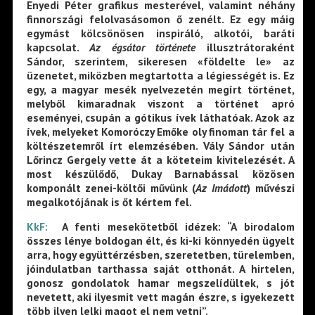
Enyedi Péter grafikus mesterével, valamint néhány
finnországi felolvasásomon ő zenélt. Ez egy máig
egymást kölcsönösen inspiráló, alkotói, baráti
kapcsolat.
Az égsátor története
illusztrátoraként
Sándor, szerintem, sikeresen «földelte le» az
üzenetet, miközben megtartotta a légiességét is. Ez
egy, a magyar mesék nyelvezetén megírt történet,
melyből kimaradnak viszont a történet apró
eseményei, csupán a gótikus ívek láthatóak. Azok az
ívek, melyeket Komoróczy Emőke oly finoman tár fel a
költészetemről írt elemzésében. Vály Sándor után
Lőrincz Gergely vette át a köteteim kivitelezését. A
most készülődő, Dukay Barnabással közösen
komponált zenei-költői művünk (
Az Imádott
) művészi
megalkotójának is őt kértem fel.
KkF:
A fenti mesekötetből idézek: “A birodalom
összes lénye boldogan élt, és ki-ki könnyedén ügyelt
arra, hogy együttérzésben, szeretetben, türelemben,
jóindulatban tarthassa saját otthonát. A hirtelen,
gonosz gondolatok hamar megszelídültek, s jót
nevetett, aki ilyesmit vett magán észre, s igyekezett
több ilyen lelki magot el nem vetni”.