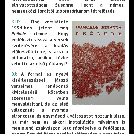
elhivatottságom, Susanne Hecht a német-
nemzetközi fordítói laboratóriumom létrejöttét.
KkF:
Első verskötete
1994-ben jelent meg
Prélude
címmel. Hogy
emlékszik vissza a versek
születésére, a kiadás
előkészületeire, s arra a
pillanatra, amikor kézbe
vehette az első példányt?
DJ:
A formai és nyelvi
kísérletezéssel játszó
verseimet rendbontó
kivitelezésű kötetben
szerettem volna
megvalósítani, de az első
változatát a nyomda
elrontotta, és egy második változatot hoztunk létre.
Itt már nem az akkori installációs műveimen is
megjelenő zsákvászon lett rápréselve a fedőlapra,
hanem Enyvári Péter grafikai rájátszása e textúrára.