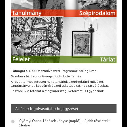
Támogató:
NKA Összművészeti Programok Kollégiuma
Szerkesztő:
Szondi György, Toót-Holló Tamás
A rovat természetesen nyitott: várjuk szépirodalmi művüket,
tanulmányukat, képzőművészeti alkotásukat, hozzászólásukat.
Köszönjük a fotókat a Magyarországi Református Egyháznak
A hónap legolvasottabb bejegyzései
Györgyi Csaba: Lépések könyve (napló) – újabb részletek*
256 views