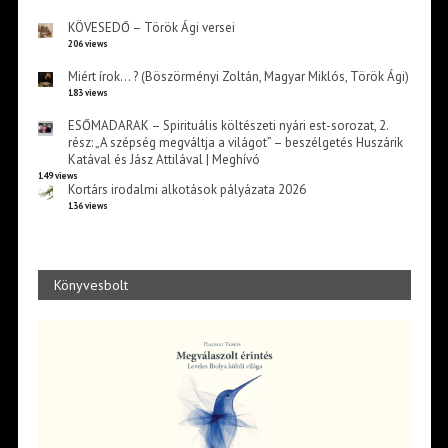
KÖVESEDŐ – Török Ági versei
206 views
Miért írok… ? (Böszörményi Zoltán, Magyar Miklós, Török Ági)
183 views
ESŐMADARAK – Spirituális költészeti nyári est-sorozat, 2.
rész: „A szépség megváltja a világot” – beszélgetés Huszárik
Katával és Jász Attilával | Meghívó
149 views
Kortárs irodalmi alkotások pályázata 2026
136 views
Könyvesbolt