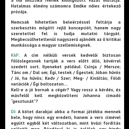
a női misztika ívének kidolgozott vázát mutatja.
Hatalmas élmény számomra Emőke nőies értekező
prózája.
Nemcsak hihetetlen beleérzéssel feltárja a
szerkesztés mögött rejlő koncepciót, hanem nagy
szeretettel fel is tudja mutatni tárgyát.
Megbecsülhetetlenül nagyszerű ajándék az ő kritikai
munkássága a magyar szellemiségnek.
KkF:
A cím nélküli versek kedvelői biztosan
fölöslegesnek tartják a vers előtt álló, kövérrel
szedett sort. Ilyeneket például: Csínja / Mersze;
Tánc om / Dal om; Égi, testek / Égestek; Jóban hűvös
/ Jó, ha hűvös; Kedv / Szer; Meg- / Kiváltás; Földi
variációk / Égi boltozaton…
Kell-e a jó bornak a cégér? Vagy rossz a kérdés, és
másfelől kell megközelíteni Johanna címadó
“gesztusát”?
DJ:
A kötet darabjai abba a formai játékba mennek
bele, hogy nincs egy eredeti, hanem a vers címével
együtt egyből két változatban, mint kvázi fordítás
születik meg. Ráadásul ki is találok egy hindu