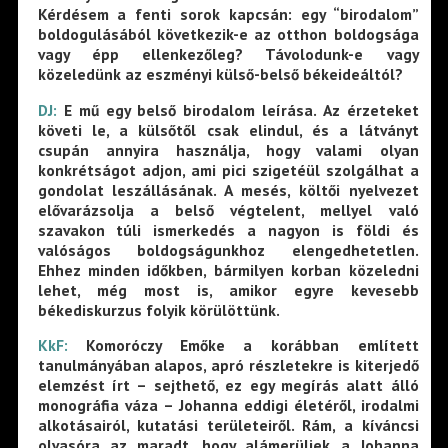
Kérdésem a fenti sorok kapcsán: egy “birodalom”
boldogulásából következik-e az otthon boldogsága
vagy épp ellenkezőleg? Távolodunk-e vagy
közeledünk az eszményi külső-belső békeideáltól?
DJ:
E mű egy belső birodalom leírása. Az érzeteket
követi le, a külsőtől csak elindul, és a látványt
csupán annyira használja, hogy valami olyan
konkrétságot adjon, ami pici szigetéül szolgálhat a
gondolat leszállásának. A mesés, költői nyelvezet
elővarázsolja a belső végtelent, mellyel való
szavakon túli ismerkedés a nagyon is földi és
valóságos boldogságunkhoz elengedhetetlen.
Ehhez minden időkben, bármilyen korban közeledni
lehet, még most is, amikor egyre kevesebb
békediskurzus folyik körülöttünk.
KkF:
Komoróczy Emőke a korábban említett
tanulmányában alapos, apró részletekre is kiterjedő
elemzést írt – sejthető, ez egy megírás alatt álló
monográfia váza – Johanna eddigi életéről, irodalmi
alkotásairól, kutatási területeiről. Rám, a kíváncsi
olvasóra az maradt, hogy alámerüljek a Johanna