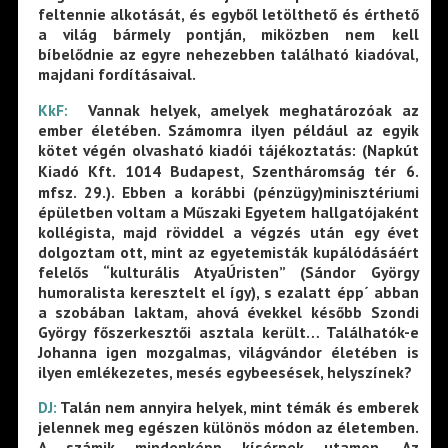
feltennie alkotását, és egyből letölthető és érthető
a világ bármely pontján, miközben nem kell
bíbelődnie az egyre nehezebben található kiadóval,
majdani fordításaival.
KkF:
Vannak helyek, amelyek meghatározóak az
ember életében. Számomra ilyen például az egyik
kötet végén olvasható kiadói tájékoztatás: (Napkút
Kiadó Kft. 1014 Budapest, Szentháromság tér 6.
mfsz. 29.). Ebben a korábbi (pénzügy)minisztériumi
épületben voltam a Műszaki Egyetem hallgatójaként
kollégista, majd röviddel a végzés után egy évet
dolgoztam ott, mint az egyetemisták kupálódásáért
felelős “kulturális AtyaÚristen” (Sándor György
humoralista keresztelt el így), s ezalatt épp´ abban
a szobában laktam, ahová évekkel később Szondi
György főszerkesztői asztala került… Találhatók-e
Johanna igen mozgalmas, világvándor életében is
ilyen emlékezetes, mesés egybeesések, helyszínek?
DJ:
Talán nem annyira helyek, mint témák és emberek
jelennek meg egészen különös módon az életemben.
A számik mindenképp kísérnek utamon. Az