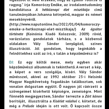
ragyog.” írja Komoróczy Emőke, az irodalomtudomány
kandidátusa
A hétköznapi élet misztikája
című
tanulmányában Johanna kétnyelvű, magyar és német
mesekönyvéről.
(http://www.naputonline.hu/2022/01/04/komoroczy-
emoke-a-hetkoznapi-elet-misztikaja/)
Az égsátor
története
(Koinónia Kiadó Kolozsvár, 2009) rövid,
varázslatos gondolatok tárháza, s a közbenső
oldalakon Vály Sándor lenyűgöző, színes
illusztrációi. Jól gondolom, hogy leginkább a
felnőttekhez szól az író, s talán a képzőművész is?
DJ:
Ez egy költői mese, mely egyben akár
képzőművészi albumnak is tekinthető. A verset a kép,
a képet a vers szolgálja, kíséri. Vály Sándor
művésszel, akivel az 1992 október 23-i Helsinki
Magyar Nagykövetség fogadásán találkoztam, sok
vonalon dolgoztam együtt. Ő nagyon jól ráérzett a
szövegeimet kísérhető képiségre, zeneiségre. Mint
fönnebb megjegyeztem, Sándor tervezte a
Zárt kánon
borítóját, illusztrálta a
Kísérlet valahol
c. kötetet, de
még a
Prélude
idején is ott volt. Ő kapcsolt össze