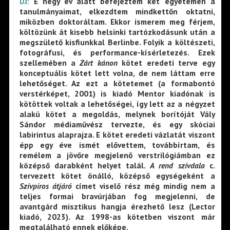
DJ:
E négy év alatt befejeztem két egyetemen a
tanulmányaimat, elkezdtem mindkettőn oktatni,
miközben doktoráltam. Ekkor ismerem meg férjem,
költözünk át kisebb helsinki tartózkodásunk után a
megszülető kisfiunkkal Berlinbe. Folyik a költészeti,
fotográfusi, és performance-kísérletezés. Ezek
szellemében a
Zárt kánon
kötet eredeti terve egy
konceptuális kötet lett volna, de nem láttam erre
lehetőséget. Az ezt a kötetemet (a formabontó
verstérképet, 2001) is kiadó Mentor kiadónak is
kötöttek voltak a lehetőségei, így lett az a négyzet
alakú kötet a megoldás, melynek borítóját Vály
Sándor médiaművész tervezte, és egy skóciai
labirintus alaprajza. E kötet eredeti vázlatát viszont
épp egy éve ismét elővettem, továbbírtam, és
remélem a jövőre megjelenő verstrilógiámban ez
középső darabként helyet talál.
A rend szívdala
c.
tervezett kötet önálló, középső egységeként a
Szívpiros átjáró
címet viselő rész még mindig nem a
teljes formai bravúrjában fog megjelenni, de
avantgárd misztikus hangja érezhető lesz (Lector
kiadó, 2023). Az 1998-as kötetben viszont már
megtalálható ennek előképe.