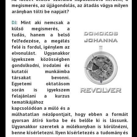
megismerés, az újjágondolás, az átadás vágya milyen
arányban tölti be napjait?
DJ
:
Mint aki nemcsak a
külső megismerés, a
tudás, hanem a belső
felfedezése, a megélés
felé is fordul, igénylem az
elvonulást. Ugyanakkor
igyekszem közösségben
gondolkodni, irodalmi és
kutatói munkáimba
társakat bevonni.
Egyetemi oktatásom
során is igyekszem
felajánlani a kurzus
tematikájához
kapcsolódóan a múló és a
múlhatatlan nézőpontjait, hogy ebben a formáit
gyorsan átíró korba be és belőle ki is lássunk.
Ugyanakkor szeretek a múlékonyban is körülnézni,
benne kísérletezni. Ilyen kísérletezés a tudomány és