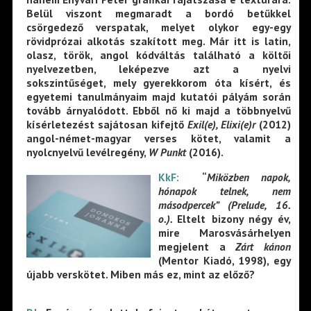
Belül viszont megmaradt a bordó betűkkel
csörgedező verspatak, melyet olykor egy-egy
rövidprózai alkotás szakított meg. Már itt is latin,
olasz, török, angol kódváltás található a költői
nyelvezetben, leképezve azt a nyelvi
sokszintűséget, mely gyerekkorom óta kísért, és
egyetemi tanulmányaim majd kutatói pályám során
tovább árnyalódott. Ebből nő ki majd a többnyelvű
kísérletezést sajátosan kifejtő
Exil(e), Elixi(e)r
(2012)
angol-német-magyar verses kötet, valamit a
nyolcnyelvű levélregény,
W Punkt
(2016).
KkF:
“
Miközben napok,
hónapok telnek, nem
másodpercek” (Prelude, 16.
o.).
Eltelt bizony négy év,
mire Marosvásárhelyen
megjelent a
Zárt kánon
(Mentor Kiadó, 1998), egy
újabb verskötet. Miben más ez, mint az előző?