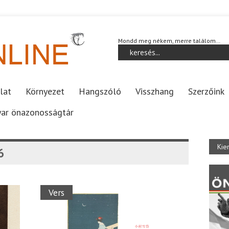
Mondd meg nékem, merre találom…
lat
Környezet
Hangszóló
Visszhang
Szerzőink
ar önazonosságtár
Kie
6
Vers