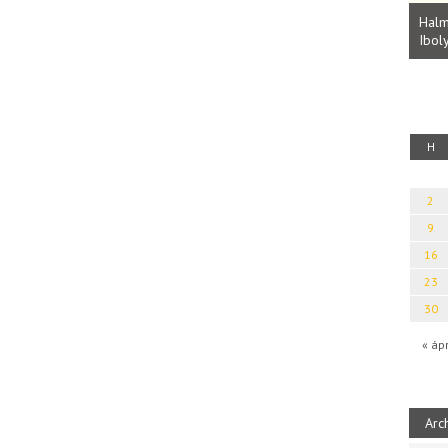
Parvathy Baul: A NAGY LELKEK DALAI.
Bevezetés a bául ösvénybe (Fordította:
Halm
Rideg Zsófia)
Iboly
uz
H
2
9
16
23
30
« áp
Arc