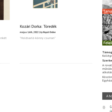
Kozári Dorka: Töredék
május 16th, 2022 |
by Napút Online
enkét
"Holdsarló-könny csurran"
Támog
Kollég
Szerke
A rovat
művüke
alkotá
Köszön
Egyhá
A h
G
ú