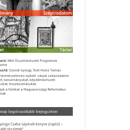
ató:
NKA Összművészeti Programok
iuma
sztő:
Szondi György, Toót-Holló Tamás
 természetesen nyitott: várjuk szépirodalmi
t, tanulmányukat, képzőművészeti
sukat, hozzászólásukat.
jük a fotókat a Magyarországi Református
znak
ónap legolvasottabb bejegyzései
yörgyi Csaba: Lépések könyve (napló) –
jabb részletek*