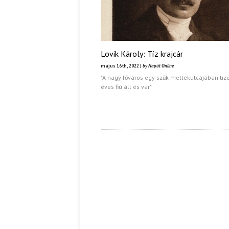
Lovik Károly: Tíz krajcár
május 16th, 2022 |
by Napút Online
"A nagy főváros egy szűk mellékutcájában tiz
éves fiú áll és vár"