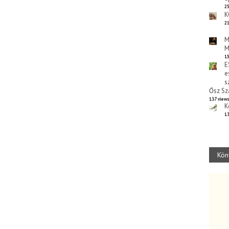
25
K
21
M
M
15
E
e
s
Ősz Sz
137 view
K
13
Kön