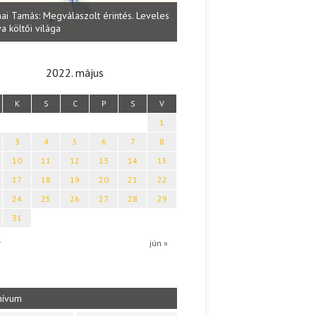
Lakatos Fleisz Katalin: Vasárna
ai Tamás: Megválaszolt érintés. Leveles
Sárszegen
a költői világa
2022. május
K
S
C
P
S
V
1
3
4
5
6
7
8
10
11
12
13
14
15
17
18
19
20
21
22
24
25
26
27
28
29
31
r
jún »
hívum