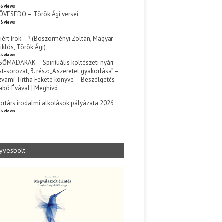
6 views
ÖVESEDŐ – Török Ági versei
3 views
iért írok… ? (Böszörményi Zoltán, Magyar
iklós, Török Ági)
6 views
SŐMADARAK – Spirituális költészeti nyári
st-sorozat, 3. rész: „A szeretet gyakorlása” –
zvámí Tírtha Fekete könyve – Beszélgetés
abó Évával | Meghívó
s
ortárs irodalmi alkotások pályázata 2026
6 views
yvesbolt