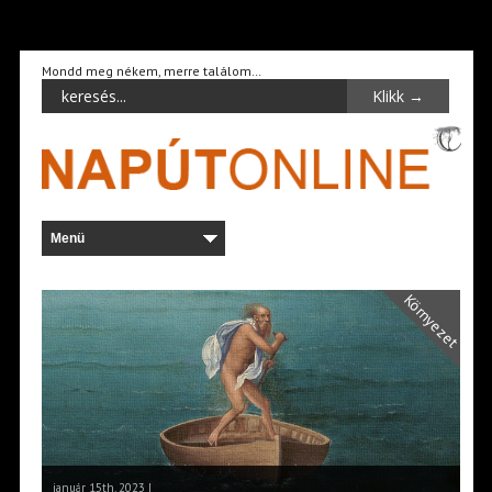
Mondd meg nékem, merre találom…
Környezet
január 15th, 2023 |