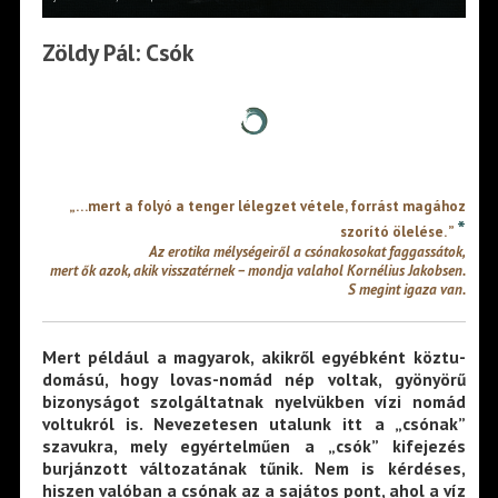
Zöldy Pál: Csók
„…mert a folyó a tenger lélegzet vétele, forrást magához
*
szorító ölelése. ”
Az erotika mélységeiről a csónakosokat faggassá­tok,
mert ők azok, akik visszatérnek – mondja vala­hol Kornélius Jakobsen.
S megint igaza van.
Mert például a magyarok, akikről egyébként köztu­
domású, hogy lovas-nomád nép voltak, gyönyörű
bizonyságot szolgáltatnak nyelvükben vízi nomád
voltukról is. Nevezetesen utalunk itt a „csónak”
szavukra, mely egyértelműen a „csók” kifejezés
burjánzott változatá­nak tűnik. Nem is kérdéses,
hiszen valóban a csónak az a sajátos pont, ahol a víz