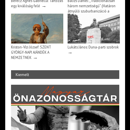
Berecz Ágnes Gabriella: Tartozás
Balizs Dániel: „Tradicionálisan
→
egy kiválóság felé
három nemzetiségű” (Határon
átnyúló szuburbanizáció a
magyar-román határ mentén)
→
Kriston-Vízi József: SZENT
Lukáts János: Duna-parti szobrok
→
GYÖRGY-NAPI AJÁNDÉK A
→
NEMZETNEK
Kiemelt