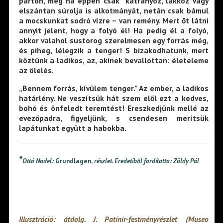
parton, még ha éppen csak kátrányoz, lakkoz vagy
elszántan súrolja is alkotmányát, netán csak bámul
a mocskunkat sod­ró vízre – van remény. Mert őt látni
annyit jelent, hogy a folyó él! Ha pedig él a folyó,
akkor valahol sustorog szerel­mesen egy forrás még,
és piheg, lélegzik a tenger! S biza­kodhatunk, mert
köztünk a ladikos, az, akinek bevallottan: életeleme
az ölelés.
„Bennem forrás, kívülem tenger.” Az ember, a ladikos
határlény. Ne veszítsük hát szem elől ezt a kedves,
bohó és önfeledt teremtést! Ereszkedjünk mellé az
evezőpadra, figyeljünk, s csendesen merítsük
lapátunkat együtt a habok­ba.
*
Ottó Nadel:
Grundlagen,
részlet. Eredetiből fordította: Zöldy Pál
Illusztráció: átdolg. J. Patinir-festményrészlet (Museo