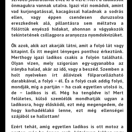
ön­magukra vannak utalva. Igazi vízi nomádok, amint
vad kurjongatással, kacagással haladnak a sodrás
ellen, vagy ép­pen csendesen duruzsolva
ereszkednek alá, pillantásra sem méltatva a
fölöttük enyésző hidakat, ahonnan a vágyakozók
tekintetének csillagpora aranyozza nyomdokvi­züket.
Ők azok, akik azt akarják látni, amit a folyó lát vagy
ki­tapint. És itt megint lényeges ponthoz érkeztünk.
Merthogy igazi ladikos csakis a folyón található.
Olyan vízen, mely szigorúan egy-ugyanabba az
irányba halad, akár az idő, vagy a beszéd. Szemben a
holt nyelveken írt állóvizek föl­parcellázható
darabkáival, a folyó – él. És a folyó csak ad­dig folyó,
mondják, míg a partján – ha csak egyetlen utolsó is,
de – ladikos is él. Még ha tengődve is! Mert
felületes, külső szemlélők mondhatják ugyan a
ladikosra, hogy élős­ködő, ezt még megengedem, de
hogy korhadéklakó lenne, ezt még ellenségei
szájából se hallottam!
Ezért tehát, amíg egyetlen ladikos is ott motoz a