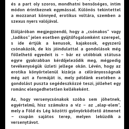
és a part oly szoros, mond­hatni bensőséges, intim
módon érintkeznek egy­mással. Különös tekintet­tel
a mozzanat könnyed, erotikus voltára, szemben a
szexus nyers valójával.
Elöljáróban megjegy­zendő, hogy a „csónakos” vagy
„ladikos” jelen eset­ben gyűjtőfogalomként szerepel,
s ide értjük a ke­nusok, kajakosok, egy­szerű
csónakázók, de kis jóindulattal a gondolások még
föllelhető egyedeit is – bár ez utóbbiak státusa
egyre gyakrabban kérdőjeleződik meg, mégpedig
tevékenységük üzleti jelle­ge okán. Lévén, hogy az
erotika könyörtelenül kizárja a célirányosságnak
még azt a formáját is, mely példánk esetében a
gondolást puszta se­gédeszközzé teszi, jóllehet egy
románc elengedhetetlen kellékeként.
Az, hogy versenycsónakok szóba sem jöhetnek,
egyér­telmű, hisz számukra a víz – az „alap-elem”,
mely a Föld és Lég közötti gyönyör­ködtető átmenet
– csupán sajátos terep, melyen leküzdik a
versenytávot.