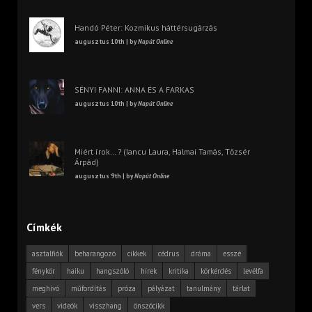
Handó Péter: Kozmikus háttérsugárzás
augusztus 10th | by
Napút Online
SÉNYI FANNI: ANNA ÉS A FARKAS
augusztus 10th | by
Napút Online
Miért írok… ? (Iancu Laura, Halmai Tamás, Tőzsér
Árpád)
augusztus 9th | by
Napút Online
Címkék
asztalfiók
beharangozó
cikkek
cédrus
dráma
esszé
fénykör
haiku
hangszóló
hírek
kritika
körkérdés
levélfa
meghívó
műfordítás
próza
pályázat
tanulmány
tárlat
vers
videók
visszhang
önszócikk