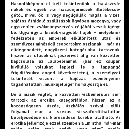
Hasonlóképpen el kell tekintenünk a halászcsó­
nakok és egyéb vízi ha­szonjárművek illetékessé­
gétől, mivel ők is vagy negligálják magát a vizet,
sajátos áthidaló szállítások ügyében mozogva, vagy
egyszerűen zsákmányszer­zés céljából veszik igény­
be. Ugyanígy a kisebb-nagyobb hajók – melyeknek
fedélzetén az emberek el­különített utas és
személy­zet minőségű csoportokra oszlanak – már az
elidege­nedett, nagyüzemi kategó­riába tartoznak,
hiszen az utasoknak jószerivel alig van közvetlen
kapcsolata az „alap­elemmel” (bár ez csupán
kívülálló voltukat leplezi le s lap­pangó
frigiditásukra enged következtetni), a személyzet
te­kintetét viszont a hajózás eseményének
tagadhatatlan „munkajellege” homályosítja el.
De a másik véglet, a közvetlen vízbemerülés sem
tarto­zik az erotika kategóriájába, hiszen ez a
közönségesen úszás, úszkálás szóval jelölt
folyamat már a szexus vissza­fordíthatatlan
beteljesedése és kiüresedése körébe utalha­tó. Az
erotika jellemzője ezzel szemben a „mintha, már-már
talán, talán csak emlék, vagy vágy” szelíd