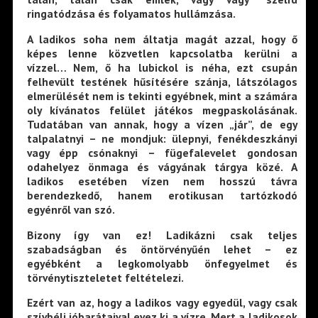
ringatódzása és folyamatos hullámzása.
A ladikos soha nem áltatja magát azzal, hogy ő
képes lenne közvetlen kapcsolatba kerülni a
vízzel… Nem, ő ha lubickol is néha, ezt csupán
felhevült testének hűsítésére szánja, látszólagos
elmerülését nem is tekinti egyébnek, mint a számára
oly kívánatos felület játékos megpaskolásának.
Tudatában van annak, hogy a vízen „jár”, de egy
talpalatnyi – ne mondjuk: ülepnyi, fenékdeszkányi
vagy épp csónaknyi – fügefalevelet gondosan
odahelyez önma­ga és vágyának tárgya közé. A
ladikos esetében vízen nem hosszú távra
berendezkedő, hanem erotikusan tartózkodó
egyénről van szó.
Bizony így van ez! Ladikázni csak teljes
szabadságban és öntörvényűén lehet – ez
egyébként a legkomolyabb ön­fegyelmet és
törvénytiszteletet feltételezi.
Ezért van az, hogy a ladikos vagy egyedül, vagy csak
szívbéli jóbarátaival evez ki a vízre. Mert a ladikosok