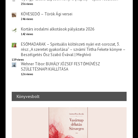
256 views
KÖVESEDŐ – Török Ági versei
246 views
Kortárs irodalmi alkotások pályázata 2026
142 views
ESŐMADARAK – Spirituális költészeti nyári est-sorozat, 3.
rész: „A szeretet gyakorlása” – szvámí Tírtha Fekete könyve –
Beszélgetés Ősz Szabó Évával | Meghívó
139 views
Wehner Tibor: BUHÁLY JÓZSEF FESTŐMŰVÉSZ
SZÜLETÉSNAPI KIÁLLÍTÁSA
126 views
Könyvesbolt