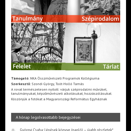
Támogató:
NKA Összművészeti Programok Kollégiuma
Szerkesztő:
Szondi György, Toót-Holló Tamás
A rovat természetesen nyitott: várjuk szépirodalmi művüket,
tanulmányukat, képzőművészeti alkotásukat, hozzászólásukat.
Köszönjük a fotókat a Magyarországi Református Egyháznak
A hónap legolvasottabb bejegyzései
Györgyi Csaba: Lépések könyve (napló) – újabb részletek*