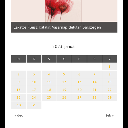
Vité
ltői
irod
Lakatos Fleisz Katalin: Vasárnap délután Sárszegen
erej
2023. január
H
K
S
C
P
S
V
1
2
3
4
5
6
7
8
9
10
11
12
13
14
15
16
17
18
19
20
21
22
23
24
25
26
27
28
29
30
31
« dec
feb »