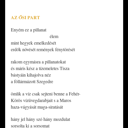
*
AZ ŐSI PART
Enyém ez a pillanat
————————–
élem
mint hegyek emelkedését
erdők növését remények fénytörését
rakom egymásra a pillanatokat
és máris kész a tízemeletes Tisza
bástyáin kihajolva néz
a föllármázott Szegedre
ömlik a víz csak sejteni benne a Fehér-
Körös vízüvegdarabjait s a Maros
haza-vágyását maga-siratását
hány jel hány szó hány mozdulat
sorsolta ki a sorsomat