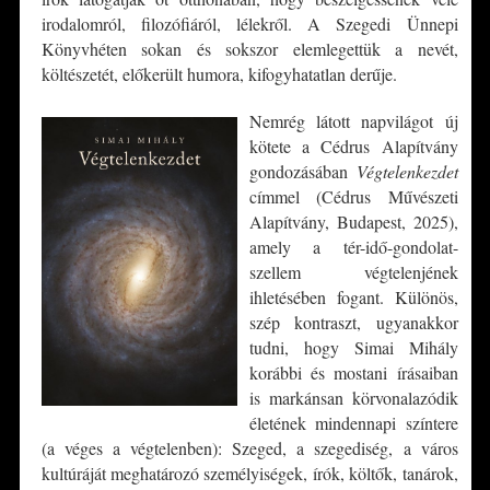
irodalomról, filozófiáról, lélekről. A Szegedi Ünnepi
Könyvhéten sokan és sokszor elemlegettük a nevét,
költészetét, előkerült humora, kifogyhatatlan derűje.
Nemrég látott napvilágot új
kötete a Cédrus Alapítvány
gondozásában
Végtelenkezdet
címmel (Cédrus Művészeti
Alapítvány, Budapest, 2025),
amely a tér-idő-gondolat-
szellem végtelenjének
ihletésében fogant. Különös,
szép kontraszt, ugyanakkor
tudni, hogy Simai Mihály
korábbi és mostani írásaiban
is markánsan körvonalazódik
életének mindennapi színtere
(a véges a végtelenben): Szeged, a szegediség, a város
kultúráját meghatározó személyiségek, írók, költők, tanárok,