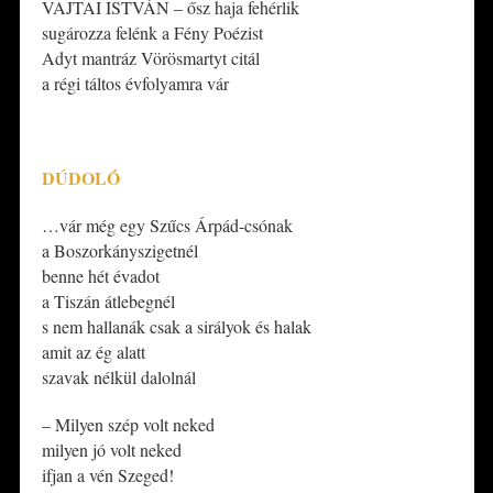
VAJTAI ISTVÁN – ősz haja fehérlik
sugározza felénk a Fény Poézist
Adyt mantráz Vörösmartyt citál
a régi táltos évfolyamra vár
*
DÚDOLÓ
…vár még egy Szűcs Árpád-csónak
a Boszorkányszigetnél
benne hét évadot
a Tiszán átlebegnél
s nem hallanák csak a sirályok és halak
amit az ég alatt
szavak nélkül dalolnál
– Milyen szép volt neked
milyen jó volt neked
ifjan a vén Szeged!