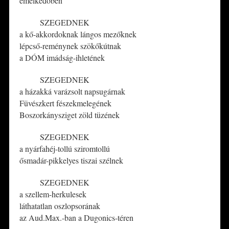
emelkedőben
——–
SZEGEDNEK
a kő-akkordoknak lángos mezőknek
lépcső-reménynek szökőkútnak
a DÓM imádság-ihletének
——–
SZEGEDNEK
a házakká varázsolt napsugárnak
Füvészkert fészekmelegének
Boszorkánysziget zöld tüzének
——–
SZEGEDNEK
a nyárfahéj-tollú sziromtollú
ősmadár-pikkelyes tiszai szélnek
——–
SZEGEDNEK
a szellem-herkulesek
láthatatlan oszlopsorának
az Aud.Max.-ban a Dugonics-téren