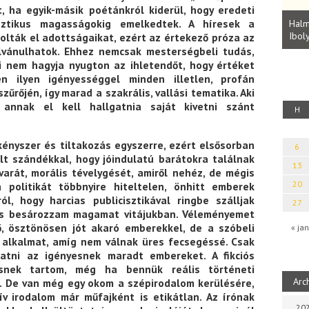
, ha egyik-másik poétánkról kiderül, hogy eredeti
Parvathy Baul: A NAGY LELKEK DALAI.
Bevezetés a bául ösvénybe (Fordította:
sztikus magasságokig emelkedtek. A híresek a
Halm
Rideg Zsófia)
Iboly
lták el adottságaikat, ezért az értekező próza az
uz
lvánulhatok. Ehhez nemcsak mesterségbeli tudás,
ki nem hagyja nyugton az ihletendőt, hogy értéket
en ilyen igényességgel minden illetlen, profán
űrőjén, így marad a szakrális, vallási tematika. Aki
nnak el kell hallgatnia saját kivetni szánt
H
kényszer és tiltakozás egyszerre, ezért elsősorban
6
t szándékkal, hogy jóindulatú barátokra találnak
13
varát, morális tévelygését, amiről nehéz, de mégis
20
 politikát többnyire hiteltelen, önhitt emberek
l, hogy harcias publicisztikával ringbe szálljak
27
 és besározzam magamat vitájukban. Véleményemet
, ösztönösen jót akaró emberekkel, de a szóbeli
« jan
alkalmat, amíg nem válnak üres fecsegéssé. Csak
atni az igényesnek maradt embereket. A fikciós
ésnek tartom, még ha bennük reális történeti
Arc
t. De van még egy okom a szépirodalom kerülésére,
tív irodalom már műfajként is etikátlan. Az írónak
202