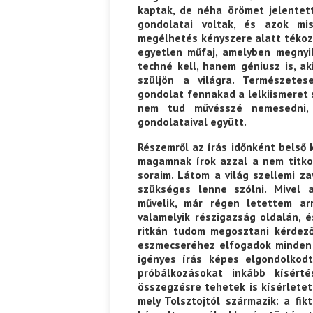
kaptak, de néha örömet jelentett
gondolatai voltak, és azok mi
megélhetés kényszere alatt tékozo
Ispány Marietta: Szavak a fényből
Káplán Géza: Erotikai kala
egyetlen műfaj, amelyben megnyi
techné kell, hanem géniusz is, a
szüljön a világra. Természetes
gondolat fennakad a lelkiismeret sz
nem tud művésszé nemesedni, a
gondolataival együtt.
Részemről az írás időnként belső 
magamnak írok azzal a nem titkol
soraim. Látom a világ szellemi za
szükséges lenne szólni. Mivel a
művelik, már régen letettem arró
valamelyik részigazság oldalán,
ritkán tudom megosztani kérdező
eszmecseréhez elfogadok minden 
igényes írás képes elgondolkodt
próbálkozásokat inkább kísért
összegzésre tehetek is kísérlete
mely Tolsztojtól származik: a fik