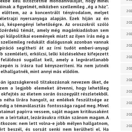
ekbe kell öltöztetnie mondanivalóját, hogy minél
óinak a figyelmét, miközben szellemileg „ég a ház”.
202
előttem, az a koncentrált tényirodalom, melyet
 életrajzi nyersanyaga alapján. Ezek híján az én
202
só, késpengényi lehetőségre. Az oroszokról szóló
közérdekű témát, amely még magánkiadásban sem
202
pi külpolitikai események miatt az ilyen írás még a
y szellemileg redukált dialógusnak azonban vannak
202
spiráció segítheti át az írni tudót emberi-anyagi
 szemléleti, erkölcsi, lelki közlésekhez kifejezett
202
 feláldozó sugallat kell, amely a legváratlanabb
zepén is írásra tud kényszeríteni. Ha nem jutnék
202
s elhallgatnék, mint annyi más elődöm.
202
upán igazságkereső tiltakozásnak nevezem őket, de
zem a legjobb elemeket átvenni, hogy lehetőleg
20
 okfejtés az életem során összegyűlt részletekből.
a néha lírára hangolt, az emlékek feszültsége az
20
mindig a témaválasztás fontossága ragad meg. Mivel
lataimat papírra vessem, saját magam kritikusaként
202
m a leírtakat, lezárásukra ritkán szánom magam. A
tkozom: nem lett volna-e jobb mélyen hallgatnom,
202
rt beszél, és sorsát senki nem kerülheti el. Ha