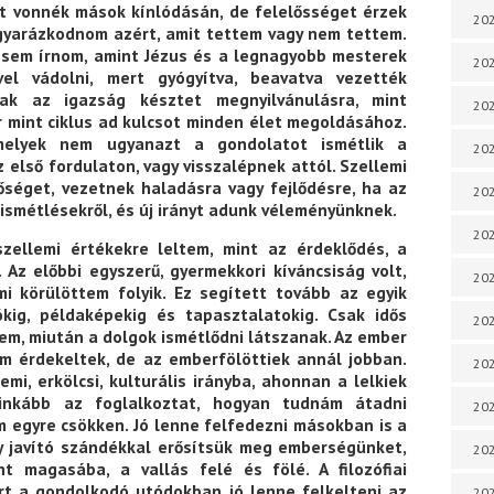
at vonnék mások kínlódásán, de felelősséget érzek
202
gyarázkodnom azért, amit tettem vagy nem tettem.
 sem írnom, amint Jézus és a legnagyobb mesterek
202
el vádolni, mert gyógyítva, beavatva vezették
sak az igazság késztet megnyilvánulásra, mint
202
r mint ciklus ad kulcsot minden élet megoldásához.
amelyek nem ugyanazt a gondolatot ismétlik a
202
 első fordulaton, vagy visszalépnek attól. Szellemi
őséget, vezetnek haladásra vagy fejlődésre, ha az
202
ismétlésekről, és új irányt adunk véleményünknek.
202
ellemi értékekre leltem, mint az érdeklődés, a
 Az előbbi egyszerű, gyermekkori kíváncsiság volt,
202
i körülöttem folyik. Ez segített tovább az egyik
ókig, példaképekig és tapasztalatokig. Csak idős
202
em, miután a dolgok ismétlődni látszanak. Az ember
em érdekeltek, de az emberfölöttiek annál jobban.
20
mi, erkölcsi, kulturális irányba, ahonnan a lelkiek
ginkább az foglalkoztat, hogyan tudnám átadni
20
őm egyre csökken. Jó lenne felfedezni másokban is a
gy javító szándékkal erősítsük meg emberségünket,
202
t magasába, a vallás felé és fölé. A filozófiai
rt a gondolkodó utódokban jó lenne felkelteni az
202