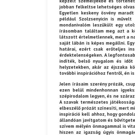
képzelt személyekbe és történet
jobban felkeltse lehetséges olvas
Egyetlen keskeny ösvény maradt 
például Szolzsenyicin is művelt
mondanivalóm leszűkült egy utol
írásomban találtam meg azt a 
látszott értelmetlennek, mert a na
saját lábán is képes megállni. Eg
határai, ezért csak erőteljes in
érdektelenségeken. A legfontosabb
indíték, belső nyugalom és időt
helyzetekben, akár az éjszaka kö
további inspirációhoz fentről, én i
Jelen írásaim szerény prózák, cs
ezen belül mindenhonnan igyeks
szépirodalom legyen, és ne száraz
A szavak természetes játékosság
elbeszélő prózát színesíti, mert 
inspiráció kell ahhoz, hogy gondo
állandóan javítgatom és bővítgete
szívem mélyén önmagammal is vita
hiszen az igazság úgyis önmagáé