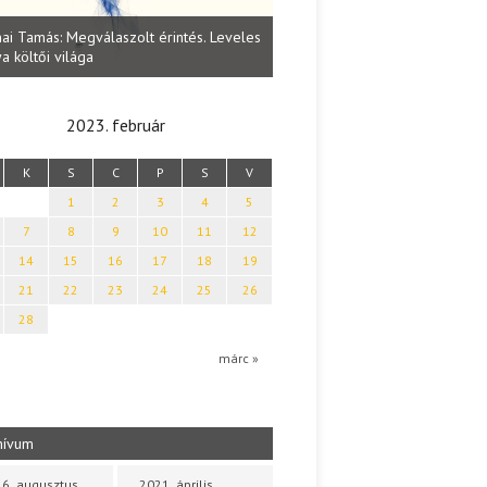
Lakatos Fleisz Katalin: Vasárna
ai Tamás: Megválaszolt érintés. Leveles
Sárszegen
a költői világa
2023. február
K
S
C
P
S
V
1
2
3
4
5
7
8
9
10
11
12
14
15
16
17
18
19
21
22
23
24
25
26
28
márc »
hívum
6. augusztus
2021. április