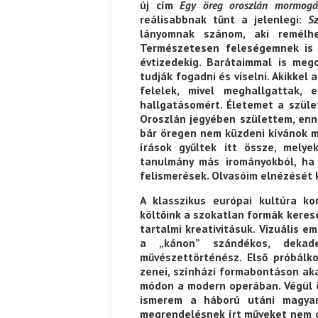
új cím
Egy öreg oroszlán mormogá
reálisabbnak tűnt a jelenlegi:
S
lányomnak szánom, aki remélh
Természetesen feleségemnek is t
évtizedekig. Barátaimmal is meg
tudják fogadni és viselni. Akikkel
felelek, mivel meghallgattak, 
hallgatásomért. Életemet a szület
Oroszlán jegyében születtem, enn
bár öregen nem küzdeni kívánok m
írások gyűltek itt össze, melye
tanulmány más irományokból, ha 
felismerések. Olvasóim elnézését 
A klasszikus európai kultúra ko
költőink a szokatlan formák keres
tartalmi kreativitásuk. Vizuális 
a „kánon” szándékos, dekad
művészettörténész. Első próbál
zenei, színházi formabontáson aka
módon a modern operában. Végül ör
ismerem a háború utáni magyar 
megrendelésnek írt műveket nem ol