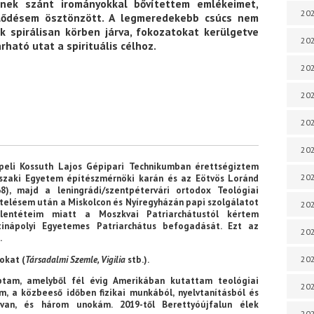
űnek szánt irományokkal bővítettem emlékeimet,
202
lődésem ösztönzött. A legmeredekebb csúcs nem
k spirálisan körben járva, fokozatokat kerülgetve
202
rható utat a spirituális célhoz.
202
202
202
202
peli Kossuth Lajos Gépipari Technikumban érettségiztem
202
szaki Egyetem építészmérnöki karán és az Eötvös Loránd
), majd a leningrádi/szentpétervári ortodox Teológiai
elésem után a Miskolcon és Nyíregyházán papi szolgálatot
202
llentéteim miatt a Moszkvai Patriarchátustól kértem
inápolyi Egyetemes Patriarchátus befogadását. Ezt az
202
.
okat (
Társadalmi Szemle, Vigilia
stb.).
20
ptam, amelyből fél évig Amerikában kutattam teológiai
20
, a közbeeső időben fizikai munkából, nyelvtanításból és
van, és három unokám. 2019-től Berettyóújfalun élek
202