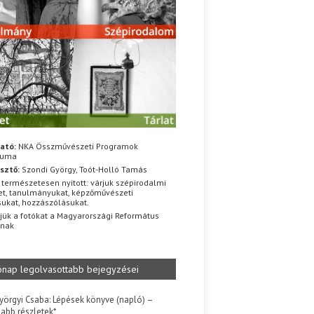
ató:
NKA Összművészeti Programok
iuma
sztő:
Szondi György, Toót-Holló Tamás
 természetesen nyitott: várjuk szépirodalmi
t, tanulmányukat, képzőművészeti
sukat, hozzászólásukat.
jük a fotókat a Magyarországi Református
znak
ónap legolvasottabb bejegyzései
yörgyi Csaba: Lépések könyve (napló) –
jabb részletek*