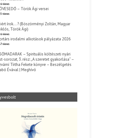
6 views
ÖVESEDŐ – Török Ági versei
5 views
iért írok… ? (Böszörményi Zoltán, Magyar
iklós, Török Ági)
6 views
ortárs irodalmi alkotások pályázata 2026
7 views
SŐMADARAK – Spirituális költészeti nyári
st-sorozat, 3. rész: „A szeretet gyakorlása” –
zvámí Tírtha Fekete könyve – Beszélgetés
abó Évával | Meghívó
s
yvesbolt