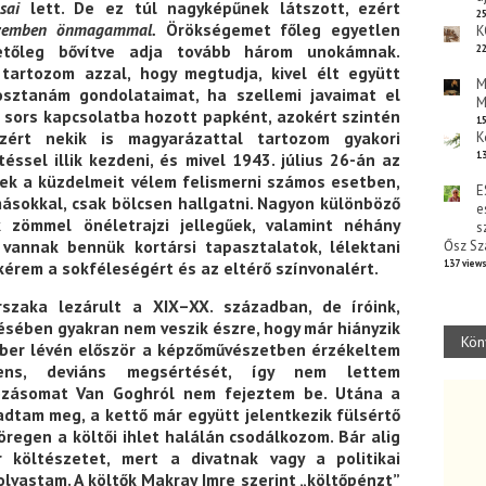
sai
lett. De ez túl nagyképűnek látszott, ezért
25
zemben önmagammal.
Örökségemet főleg egyetlen
K
etőleg bővítve adja tovább három unokámnak.
22
artozom azzal, hogy megtudja, kivel élt együtt
M
osztanám gondolataimat, ha szellemi javaimat el
M
 a sors kapcsolatba hozott papként, azokért szintén
15
ezért nekik is magyarázattal tartozom gyakori
K
éssel illik kezdeni, és mivel 1943. július 26-án az
13
ek a küzdelmeit vélem felismerni számos esetben,
E
ásokkal, csak bölcsen hallgatni. Nagyon különböző
e
k zömmel önéletrajzi jellegűek, valamint néhány
s
vannak bennük kortársi tapasztalatok, lélektani
Ősz Sz
kérem a sokféleségért és az eltérő színvonalért.
137 view
rszaka lezárult a XIX–XX. században, de íróink,
ésében gyakran nem veszik észre, hogy már hiányzik
Kön
ember lévén először a képzőművészetben érzékeltem
ens, deviáns megsértését, így nem lettem
kozásomat Van Goghról nem fejeztem be. Utána a
dtam meg, a kettő már együtt jelentkezik fülsértő
egen a költői ihlet halálán csodálkozom. Bár alig
költészetet, mert a divatnak vagy a politikai
vastam. A költők Makray Imre szerint „költőpénzt”