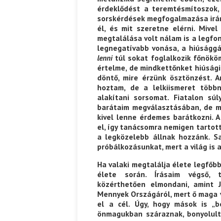
érdeklődést a teremtésmítoszok,
sorskérdések megfogalmazása iránt
él, és mit szeretne elérni. Mivel
megtalálása volt nálam is a legfo
legnegatívabb vonása, a hiúsággá 
lenni
túl sokat foglalkozik főnökö
értelme, de mindkettőnket hiúsági
döntő, mire érzünk ösztönzést. 
hoztam, de a lelkiismeret többn
alakítani sorsomat. Fiatalon sú
barátaim megválasztásában, de m
kivel lenne érdemes barátkozni. 
el, így tanácsomra nemigen tartott
a legközelebb állnak hozzánk. Sa
próbálkozásunkat, mert a világ is 
Ha valaki megtalálja élete legfőbb
élete során. Írásaim végső, 
közérthetően elmondani, amint J
Mennyek Országáról, mert ő maga v
el a cél. Úgy, hogy mások is „b
önmagukban száraznak, bonyolult