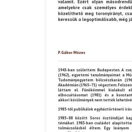
valamit. Ezért olyan másodrend
amelyekre csak személyes érdek
közelíthető meg toronyirányt, csa
keressük a legoptimálisabb, még já
P. Gábor Mózes
1943-ban születtem Budapesten. A cse
(1962), egyetemi tanulmányaimat a Mű
Tudományegyetem bölcsészkarán (1968
Akadémián (1965–71) végeztem. Felszent
láttam el. Főnökömmel kialakult e
elbocsátásomat (1981) és a konstant
akkori körülmények nem tették lehetővé
1985-től publikálok egyháztörténeti írás
1985–88 között Soros ösztöndíjat ka
témákat. 1983-ban családot alapítottam
tolmácsolásból éltem. Egy leányom 