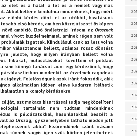
 az élet és a halál, a lét és a nemlét vagy más
. Abból kellene kiindulnia mindenkinek, hogy miért
202
 az előbbi kérdés dönti el az utóbbit, hivatásunk
ntosabb első kérdés, amiben közrejátszott ősképem
202
növő ambíció. Első önéletrajzi írásom, az
Orosznak
mmel vívott küzdelmeimmel, aminek régen sem volt
202
 problémák izgattak. Kiindulásul csak az lett volna
202
Amikor választanom kellett, számos rossz döntést
yire jelezte, hogy milyen irányban kellett volna
202
lyos hibákat, mulasztásokat követtem el például
a sem könnyű tanácsot adni egy kérdezőnek, hogy
202
A párválasztásban mindenkit az érzelmek ragadnak
ak igényt. Felelősségünk azok iránt fokozódik, akik
202
jnos alkalmatlan időben eleve kudarcra ítélhetik
alkalmatlan a komoly kérdésekre.
202
 célját, azt makacs kitartással tudja megközelíteni
20
teológiai tartalmát nem tudtam mindenkinek
ézus is példázatokkal, hasonlatokkal beszélt a
20
olt az Ország, így személyében látható módon jött
eléphessenek abba”. Elsőrendűnek szánt írásaim
202
nak tűnnek, vagyis igen szűk körben jelenthetnek