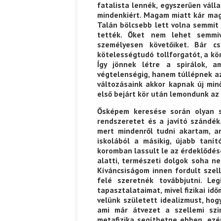
fatalista lennék, egyszerűen váll
mindenkiért. Magam miatt kár ma
Talán bölcsebb lett volna semmit
tették. Őket nem lehet semmiv
személyesen követőiket. Bár c
kötelességtudó tollforgatót, a kö
Így jönnek létre a spirálok, 
végtelenségig, hanem túllépnek az
változásaink akkor kapnak új min
első bejárt kör után lemondunk az 
Ősképem keresése során olyan sz
rendszeretet és a javító szándék.
mert mindenről tudni akartam, am
iskolából a másikig, újabb tanít
koromban lassult le az érdeklődés
alatti, természeti dolgok soha n
Kíváncsiságom innen fordult szelle
felé szeretnék továbbjutni. Le
tapasztalataimat, mivel fizikai id
velünk született idealizmust, ho
ami már átvezet a szellemi szin
metafizika segíthetne ebben, ezé