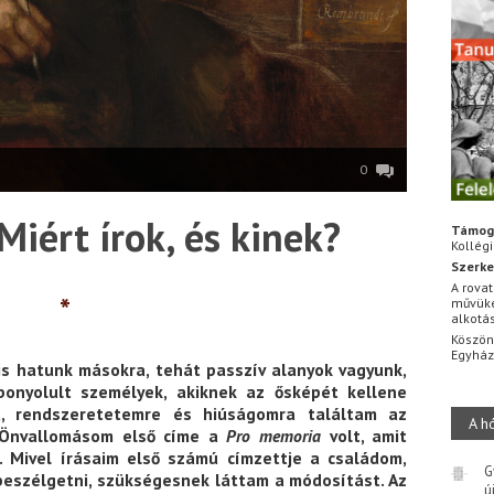
0
Miért írok, és kinek?
Támog
Kollég
Szerke
A rovat
*
művüke
alkotá
Köszön
Egyhá
is hatunk másokra, tehát passzív alanyok vagyunk,
 bonyolult személyek, akiknek az ősképét kellene
ra, rendszeretetemre és hiúságomra találtam az
A h
. Önvallomásom első címe a
Pro memoria
volt, amit
. Mivel írásaim első számú címzettje a családom,
G
beszélgetni, szükségesnek láttam a módosítást. Az
ú