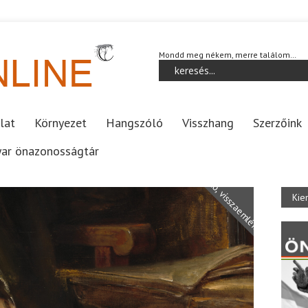
Mondd meg nékem, merre találom…
lat
Környezet
Hangszóló
Visszhang
Szerzőink
ar önazonosságtár
Napló, visszaemlékezés
Kie