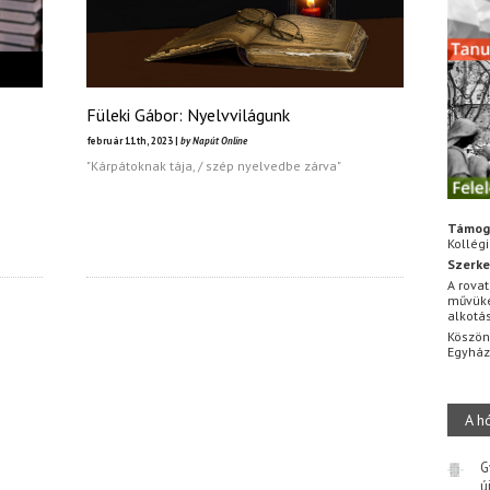
Füleki Gábor: Nyelvvilágunk
február 11th, 2023 |
by Napút Online
"Kárpátoknak tája, / szép nyelvedbe zárva"
Támog
Kollég
Szerke
A rovat
művüke
alkotá
Köszön
Egyhá
A h
G
ú