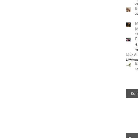
25
K
20
M
M
18
E
e
v
Jász At
149 view
K
13
Kön