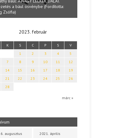
Lakatos Fleisz Katalin: Vasárna
ai Tamás: Megválaszolt érintés. Leveles
Sárszegen
a költői világa
2023. február
K
S
C
P
S
V
1
2
3
4
5
7
8
9
10
11
12
14
15
16
17
18
19
21
22
23
24
25
26
28
márc »
hívum
6. augusztus
2021. április