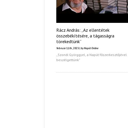
Rácz András: „Az ellentétek
összebékítésére, a tágasságra
törekedtünk”
február 11th, 2023 |
by Napút Online
„Szondi Györggyel, a Napút főszerkesztőjével
beszélgettünk”