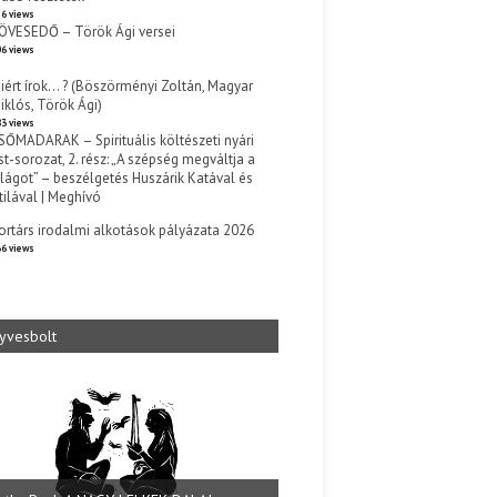
6 views
ÖVESEDŐ – Török Ági versei
6 views
iért írok… ? (Böszörményi Zoltán, Magyar
iklós, Török Ági)
3 views
SŐMADARAK – Spirituális költészeti nyári
st-sorozat, 2. rész: „A szépség megváltja a
ilágot” – beszélgetés Huszárik Katával és
tilával | Meghívó
s
ortárs irodalmi alkotások pályázata 2026
6 views
yvesbolt