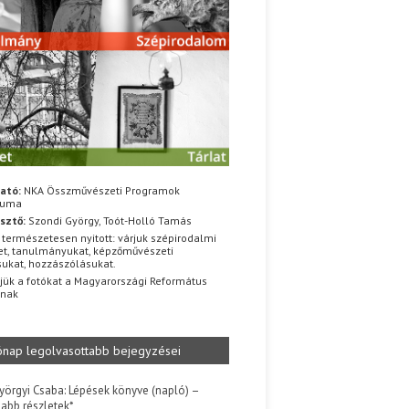
ató:
NKA Összművészeti Programok
iuma
sztő:
Szondi György, Toót-Holló Tamás
 természetesen nyitott: várjuk szépirodalmi
t, tanulmányukat, képzőművészeti
sukat, hozzászólásukat.
jük a fotókat a Magyarországi Református
znak
ónap legolvasottabb bejegyzései
yörgyi Csaba: Lépések könyve (napló) –
jabb részletek*