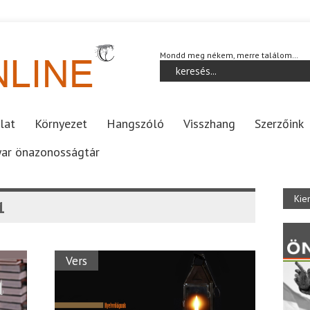
Mondd meg nékem, merre találom…
lat
Környezet
Hangszóló
Visszhang
Szerzőink
ar önazonosságtár
Kie
1
Vers