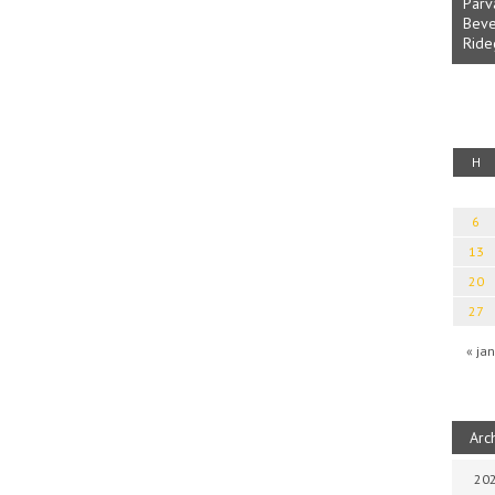
Parvathy Baul: A NAGY LELKEK DALAI.
Bevezetés a bául ösvénybe (Fordította:
Halm
Rideg Zsófia)
Iboly
uz
H
6
13
20
27
« jan
Arc
202