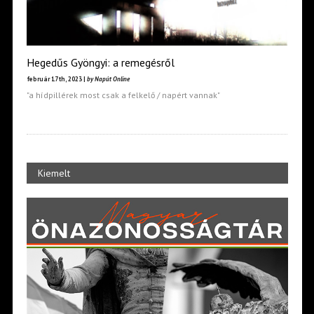
Hegedűs Gyöngyi: a remegésről
február 17th, 2023 |
by Napút Online
"a hídpillérek most csak a felkelő / napért vannak"
Kiemelt