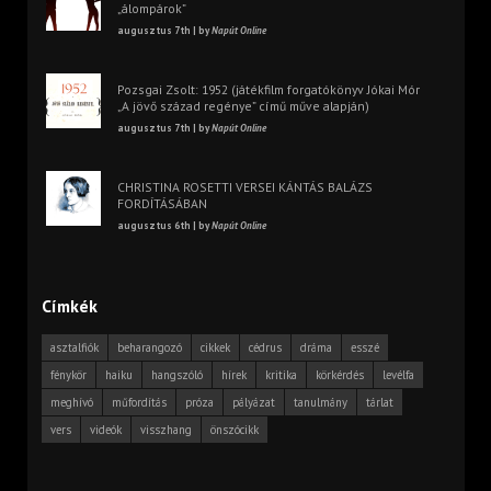
„álompárok”
augusztus 7th | by
Napút Online
Pozsgai Zsolt: 1952 (játékfilm forgatókönyv Jókai Mór
„A jövő század regénye” című műve alapján)
augusztus 7th | by
Napút Online
CHRISTINA ROSETTI VERSEI KÁNTÁS BALÁZS
FORDÍTÁSÁBAN
augusztus 6th | by
Napút Online
Címkék
asztalfiók
beharangozó
cikkek
cédrus
dráma
esszé
fénykör
haiku
hangszóló
hírek
kritika
körkérdés
levélfa
meghívó
műfordítás
próza
pályázat
tanulmány
tárlat
vers
videók
visszhang
önszócikk