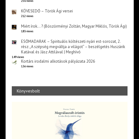
256 views
KÖVESEDŐ – Török Ági versei
212 views
Miért írok… ? (Böszörményi Zoltán, Magyar Miklós, Török Ági)
183 views
ESŐMADARAK – Spirituális költészeti nyári est-sorozat, 2.
rész: „A szépség megváltja a világot” – beszélgetés Huszárik
Katával és Jász Attilával | Meghívó
149 views
Kortárs irodalmi alkotások pályázata 2026
136 views
Könyvesbolt