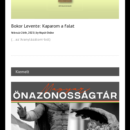
Bokor Levente: Kaparom a falat
február 26th, 2023 |
by Napút Online
(...az 'Aranylázálom'-ból)
Kiemelt