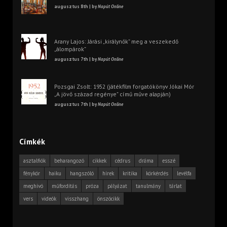
augusztus 8th | by
Napút Online
Arany Lajos: Járási „királynők” meg a veszekedő
„álompárok”
augusztus 7th | by
Napút Online
Pozsgai Zsolt: 1952 (játékfilm forgatókönyv Jókai Mór
„A jövő század regénye” című műve alapján)
augusztus 7th | by
Napút Online
Címkék
asztalfiók
beharangozó
cikkek
cédrus
dráma
esszé
fénykör
haiku
hangszóló
hírek
kritika
körkérdés
levélfa
meghívó
műfordítás
próza
pályázat
tanulmány
tárlat
vers
videók
visszhang
önszócikk