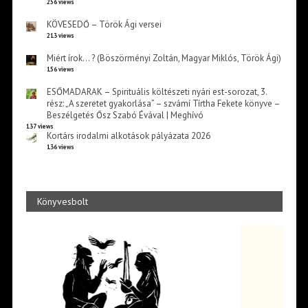
256 views
KÖVESEDŐ – Török Ági versei
213 views
Miért írok… ? (Böszörményi Zoltán, Magyar Miklós, Török Ági)
156 views
ESŐMADARAK – Spirituális költészeti nyári est-sorozat, 3.
rész: „A szeretet gyakorlása” – szvámí Tírtha Fekete könyve –
Beszélgetés Ősz Szabó Évával | Meghívó
137 views
Kortárs irodalmi alkotások pályázata 2026
136 views
Könyvesbolt