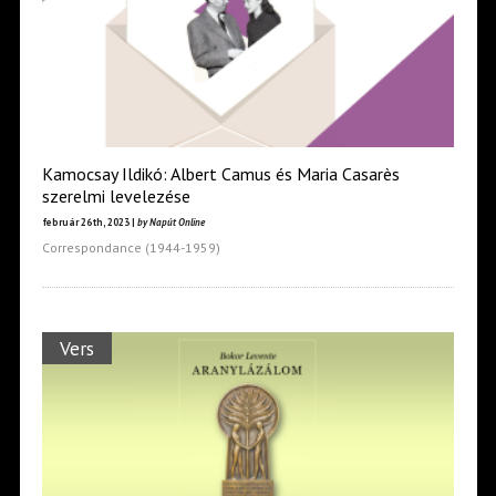
Kamocsay Ildikó: Albert Camus és Maria Casarès
szerelmi levelezése
február 26th, 2023 |
by Napút Online
Correspondance (1944-1959)
Vers