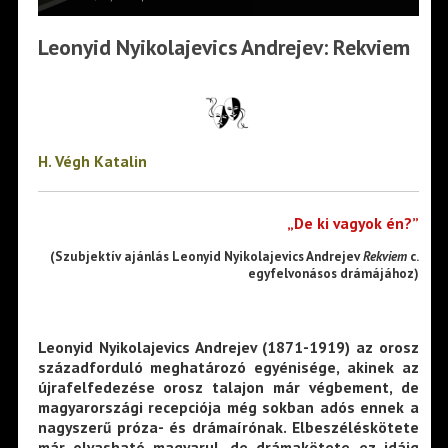
Leonyid Nyikolajevics Andrejev: Rekviem
H. Végh Katalin
„De ki vagyok én?”
(Szubjektív ajánlás Leonyid Nyikolajevics Andrejev
Rekviem
c.
egyfelvonásos drámájához)
Leonyid Nyikolajevics Andrejev (1871-1919) az orosz
századforduló meghatározó egyénisége, akinek az
újrafelfedezése orosz talajon már végbement, de
magyarországi recepciója még sokban adós ennek a
nagyszerű próza- és drámaírónak. Elbeszéléskötete
már olvasható magyarul, de drámakötete ez idáig