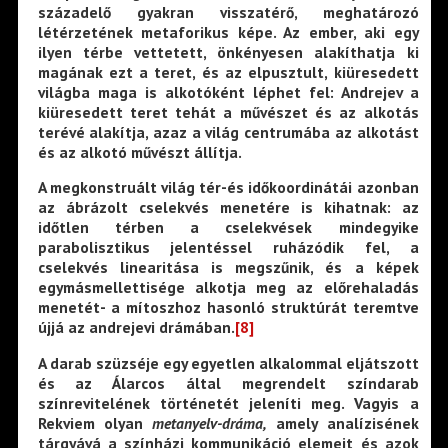
századelő gyakran visszatérő, meghatározó
létérzetének metaforikus képe. Az ember, aki egy
ilyen térbe vettetett, önkényesen alakíthatja ki
magának ezt a teret, és az elpusztult, kiüresedett
világba maga is alkotóként léphet fel: Andrejev a
kiüresedett teret tehát a művészet és az alkotás
terévé alakítja, azaz a világ centrumába az alkotást
és az alkotó művészt állítja.
A megkonstruált világ tér-és időkoordinátái azonban
az ábrázolt cselekvés menetére is kihatnak: az
időtlen térben a cselekvések mindegyike
parabolisztikus jelentéssel ruházódik fel, a
cselekvés linearitása is megszűnik, és a képek
egymásmellettisége alkotja meg az előrehaladás
menetét- a mítoszhoz hasonló struktúrát teremtve
újjá az andrejevi drámában.
[8]
A darab szüzséje egy egyetlen alkalommal eljátszott
és az Álarcos által megrendelt színdarab
színrevitelének történetét jeleníti meg. Vagyis a
Rekviem olyan
metanyelv-dráma,
amely analízisének
tárgyává a színházi kommunikáció elemeit és azok