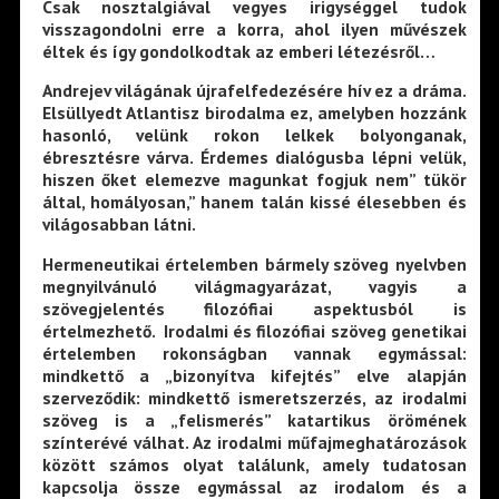
Csak nosztalgiával vegyes irigységgel tudok
visszagondolni erre a korra, ahol ilyen művészek
éltek és így gondolkodtak az emberi létezésről…
Andrejev világának újrafelfedezésére hív ez a dráma.
Elsüllyedt Atlantisz birodalma ez, amelyben hozzánk
hasonló, velünk rokon lelkek bolyonganak,
ébresztésre várva. Érdemes dialógusba lépni velük,
hiszen őket elemezve magunkat fogjuk nem” tükör
által, homályosan,” hanem talán kissé élesebben és
világosabban látni.
Hermeneutikai értelemben bármely szöveg nyelvben
megnyilvánuló világmagyarázat, vagyis a
szövegjelentés filozófiai aspektusból is
értelmezhető. Irodalmi és filozófiai szöveg genetikai
értelemben rokonságban vannak egymással:
mindkettő a „bizonyítva kifejtés” elve alapján
szerveződik: mindkettő ismeretszerzés, az irodalmi
szöveg is a „felismerés” katartikus örömének
színterévé válhat. Az irodalmi műfajmeghatározások
között számos olyat találunk, amely tudatosan
kapcsolja össze egymással az irodalom és a