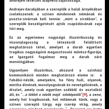
andrejevi létérzés alapvető sajátossága.
Andrejev darabjában a szereplők a halál árnyékában
cselekszenek: a színen mindennek némának és
puszta-sivárnak kell lennie: „mint a sírokban”, a
szereplők beszélgetését ajtók csapódásának zaja
töri meg.
Ez az egyetemes nagyságú illuzórikusság és
viszonylagosság a létezésről felállított
meghatározó tétel, amelyet a darab egyetlen
tragikus nagyságúvá magasztosuló művész-figurája,
az Igazgató fogalmaz meg a darab záró
monológjában.
Ugyanilyen illuzórikus, abszurd a színházi
kommunikáció minden meghatározó eleme is: a
fabábú-nézők, amelyekre, ha fény hull, olyanok,
mintha élnének, mosolyognának és nevetgélnének, a
díszlet, amely csak egyetlen székből és asztalból
áll, és “…
a többit a nézők
majd odaképzelik
“
[9]
, a zene,
amely hol tragikusnak, hol vidámnak tűnik, vagy a
színen szereplő tárgy, egy cserép virág, amely