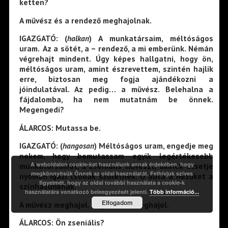
ketten?
A művész és a rendező meghajolnak.
IGAZGATÓ: (
halkan
) A munkatársaim, méltóságos
uram. Az a sötét, a – rendező, a mi emberünk. Némán
végrehajt mindent. Úgy képes hallgatni, hogy ön,
méltóságos uram, amint észrevettem, szintén hajlik
erre, biztosan meg fogja ajándékozni a
jóindulatával. Az pedig… a művész. Belehalna a
fájdalomba, ha nem mutatnám be önnek.
Megengedi?
ÁLARCOS: Mutassa be.
IGAZGATÓ: (
hangosan
) Méltóságos uram, engedje meg
nekem, hogy bemutassam egyik legértékesebb
A weboldalon cookie-kat használunk annak érdekében, hogy
munkatársamat, a zseniális művészt, akinek ecsetje
megkönnyítsük Önnek az oldal használatát. Felhívjuk szíves
nyomán igazi csodák születnek. Ő adta a nézőket a
figyelmét, hogy az oldal további használata a cookie-k
színházunknak.
használatára vonatkozó beleegyezését jelenti.
Több információ...
Elfogadom
A művész meghajol. Majd ismét meghajol.
ÁLARCOS: Ön zseniális?