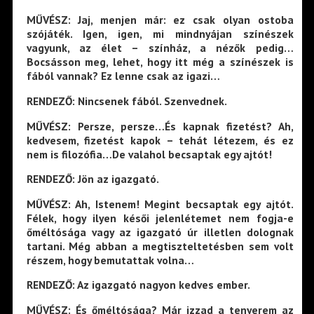
MŰVÉSZ: Jaj, menjen már: ez csak olyan ostoba
szójáték. Igen, igen, mi mindnyájan színészek
vagyunk, az élet – színház, a nézők pedig…
Bocsásson meg, lehet, hogy itt még a színészek is
fából vannak? Ez lenne csak az igazi…
RENDEZŐ: Nincsenek fából. Szenvednek.
MŰVÉSZ: Persze, persze…És kapnak fizetést? Ah,
kedvesem, fizetést kapok – tehát létezem, és ez
nem is filozófia…De valahol becsaptak egy ajtót!
RENDEZŐ: Jön az igazgató.
MŰVÉSZ: Ah, Istenem! Megint becsaptak egy ajtót.
Félek, hogy ilyen késői jelenlétemet nem fogja-e
őméltósága vagy az igazgató úr illetlen dolognak
tartani. Még abban a megtiszteltetésben sem volt
részem, hogy bemutattak volna…
RENDEZŐ: Az igazgató nagyon kedves ember.
MŰVÉSZ: És őméltósága? Már izzad a tenyerem az