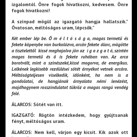
izgalomtól. Önre fogok hivatkozni, kedvesem. Önre
fogok hivatkozni!
A színpad mögül az igazgató hangja hallatszik.”
Óvatosan, méltóságos uram, lépcsők.”
Két ember lép be. Ő m é l t ó s á g a, magas termetű és
fekete köpenybe van burkolózva, arcán fekete álarc, mögötte
a tisztelettől kissé meghajolva jön az i g a z g a t ó, szintén
magas termetű és ő is fekete ruhában van. Az arca
borotvált, mint a színészeké,kissé mogorva, de energikus.
Lelkének legkisebb rezdülései sötét árnyékot vetnek arcára.
Méltóságteljesen viselkedik, időnként, ha nem is a
gondolatai, de hangjának árnyalata némi lenézést,
majdhogynem rosszindulatot tükröz a magas rangú vendég
felé.
ÁLARCOS: Sötét van itt.
IGAZGATÓ: Rögtön intézkedem, hogy gyújtsanak
fényt, méltóságos uram.
ÁLARCOS: Nem kell, várjon egy kicsit. Kik azok ott