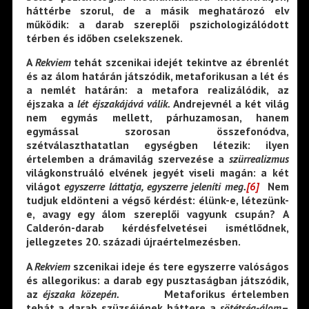
háttérbe szorul, de a másik meghatározó elv
működik: a darab szereplői pszichologizálódott
térben és időben cselekszenek.
A
Rekviem
tehát szcenikai idejét tekintve az ébrenlét
és az álom határán játszódik, metaforikusan a lét és
a nemlét határán: a metafora realizálódik, az
éjszaka a
lét éjszakájává válik.
Andrejevnél a két világ
nem egymás mellett, párhuzamosan, hanem
egymással szorosan összefonódva,
szétválaszthatatlan egységben létezik: ilyen
értelemben a drámavilág szervezése a
szürrealizmus
világkonstruáló elvének jegyét viseli magán: a két
világot
egyszerre láttatja, egyszerre jeleníti meg.
[6]
Nem
tudjuk eldönteni a végső kérdést: élünk-e, létezünk-
e, avagy egy álom szereplői vagyunk csupán? A
Calderón-darab kérdésfelvetései ismétlődnek,
jellegzetes 20. századi újraértelmezésben.
A
Rekviem
szcenikai ideje és tere egyszerre valóságos
és allegorikus: a darab egy pusztaságban játszódik,
az
éjszaka közepén.
Metaforikus értelemben
tehát a darab szüzséjének háttere a
sötétség-álom
–