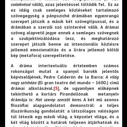
cselekvéssé
válik), azaz jelentéssel töltődik fel. Ez az
ez idáig csak semleges közléseket tartalmazó
szövegegység a pánpsziché drámában egyenrangú
szerepet játszik a másik két szövegtípussal, és a
drámában a szerzői szó színterévé válik. A drámai
szöveg alapvető jegye ennek a semleges szövegnek
a szubjektivizálódása lesz, és meghatározó
szerepet játszik benne az intencionális közlésre
jellemző emocionalitás és a lírára jellemző költői
kép (metafora) szerepeltetése.
A dráma intertextuális értelemben számos
rokonságot mutat a spanyol barokk jelentős
képviselőjének, Pedro Calderón de la Barca:
A világ
nagy színháza
(El gran teatro del mundo – 1600.) című
drámai alkotásával.
[5]
, de ugyanilyen előképnek
tekinthető a kortárs Pirandellónak metanyelv
drámája is:
Hat szerep szerzőt keres
. A két mű azonos
filozófiai alapgondolatot demonstrál: a teljes
illuzórikusság gondolatát: a látszólagos valóságon
túl létezik egy másik világ, a képzelet világa, és a
két világ között a határok teljesen átjárhatóak és