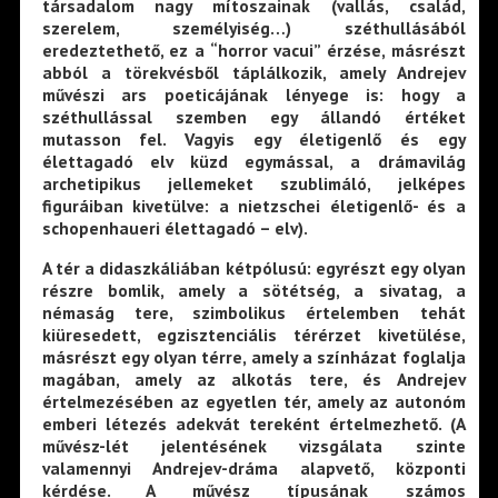
társadalom nagy mítoszainak (vallás, család,
szerelem, személyiség…) széthullásából
eredeztethető, ez a “horror vacui” érzése, másrészt
abból a törekvésből táplálkozik, amely Andrejev
művészi ars poeticájának lényege is: hogy a
széthullással szemben egy állandó értéket
mutasson fel. Vagyis egy életigenlő és egy
élettagadó elv küzd egymással, a drámavilág
archetipikus jellemeket szublimáló, jelképes
figuráiban kivetülve: a nietzschei életigenlő- és a
schopenhaueri élettagadó – elv).
A tér a didaszkáliában kétpólusú: egyrészt egy olyan
részre bomlik, amely a sötétség, a sivatag, a
némaság tere, szimbolikus értelemben tehát
kiüresedett, egzisztenciális térérzet kivetülése,
másrészt egy olyan térre, amely a színházat foglalja
magában, amely az alkotás tere, és Andrejev
értelmezésében az egyetlen tér, amely az autonóm
emberi létezés adekvát tereként értelmezhető. (A
művész-lét jelentésének vizsgálata szinte
valamennyi Andrejev-dráma alapvető, központi
kérdése. A művész típusának számos