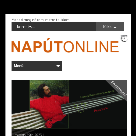
Mondd meg nékem, merre találom…
Fordításmű
március 29th, 2023 |