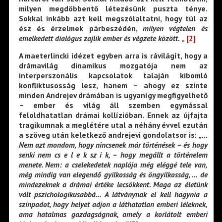
milyen megdöbbentő létezésünk puszta ténye.
Sokkal inkább azt kell megszólaltatni, hogy túl az
ész és érzelmek párbeszédén,
milyen végtelen és
emelkedett dialógus zajlik ember és végzete között.
„
[2]
A maeterlincki idézet egyben arra is rávilágít, hogy a
drámavilág dinamikus mozgatója nem az
interperszonális kapcsolatok talaján kibomló
konfliktusosság lesz, hanem – ahogy ez szinte
minden Andrejev drámában is ugyanígy megfigyelhető
– ember és világ áll szemben egymással
feloldhatatlan drámai kollízióban. Ennek az újfajta
tragikumnak a meglétére utal a néhány évvel ezután
a szöveg után keletkező andrejevi gondolatsor is:
„…
Nem azt mondom, hogy nincsenek már történések – és hogy
senki nem cs e l e k sz i k, – hogy megállt a történelem
menete. Nem: a cselekedetek naplója még eléggé tele van,
még mindig van elegendő gyilkosság és öngyilkosság, … de
mindezeknek a drámai értéke lecsökkent. Maga az életünk
vált pszichologikusabbá… A látványnak el kell hagynia a
színpadot, hogy helyet adjon a láthatatlan emberi léleknek,
ama hatalmas gazdagságnak, amely a korlátolt emberi