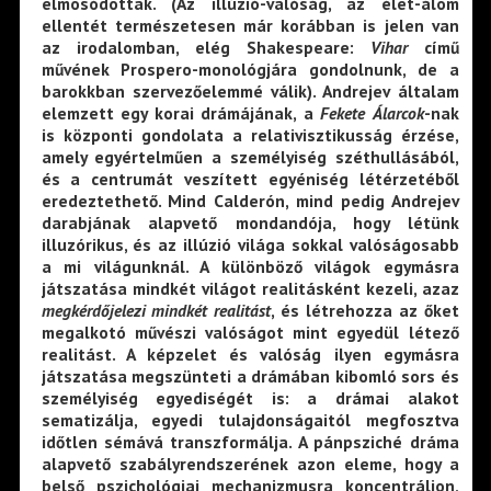
elmosódottak. (Az illúzió-valóság, az élet-álom
ellentét természetesen már korábban is jelen van
az irodalomban, elég Shakespeare:
Vihar
című
művének Prospero-monológjára gondolnunk, de a
barokkban szervezőelemmé válik). Andrejev általam
elemzett egy korai drámájának, a
Fekete
Álarcok
-nak
is központi gondolata a relativisztikusság érzése,
amely egyértelműen a személyiség széthullásából,
és a centrumát veszített egyéniség létérzetéből
eredeztethető. Mind Calderón, mind pedig Andrejev
darabjának alapvető mondandója, hogy létünk
illuzórikus, és az illúzió világa sokkal valóságosabb
a mi világunknál. A különböző világok egymásra
játszatása mindkét világot realitásként kezeli, azaz
megkérdőjelezi mindkét realitást
, és létrehozza az őket
megalkotó művészi valóságot mint egyedül létező
realitást. A képzelet és valóság ilyen egymásra
játszatása megszünteti a drámában kibomló sors és
személyiség egyediségét is: a drámai alakot
sematizálja, egyedi tulajdonságaitól megfosztva
időtlen sémává transzformálja. A pánpsziché dráma
alapvető szabályrendszerének azon eleme, hogy a
belső pszichológiai mechanizmusra koncentráljon,