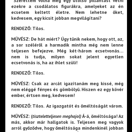
Szerettem volna még egy utolsó pillantást vetni
ezekre a csodálatos figurákra, amelyeket az én
ecsetem keltett életre. Nem lehetne őket,
kedvesem, egy kicsit jobban megvilágítani?
RENDEZŐ: Tilos.
MŰVÉSZ: De hát miért? Úgy tűnik nekem, hogy ott, az,
a sor széléről a harmadik mintha még nem lenne
teljesen befejezve. Még két-három ecsetvonás…
nem is tudja, milyen sokat jelent egyetlen
ecsetvonás is, ha az ihlet szüli!
RENDEZŐ: Tilos.
MŰVÉSZ: Csak az arcát igazítanám meg kissé, még
nem eléggé fényes és gömbölyű. Hiszen ez egy kövér
ember, értsen meg, kedvesem!
RENDEZŐ: Tilos. Az igazgatót és őméltóságát várom.
MŰVÉSZ: (
tiszteletteljesen meghajol)
Á-á, őméltósága! Az
más, akkor már hallgatok is. Teljesen meg vagyok
arról győződve, hogy őméltósága mindenkinél jobban