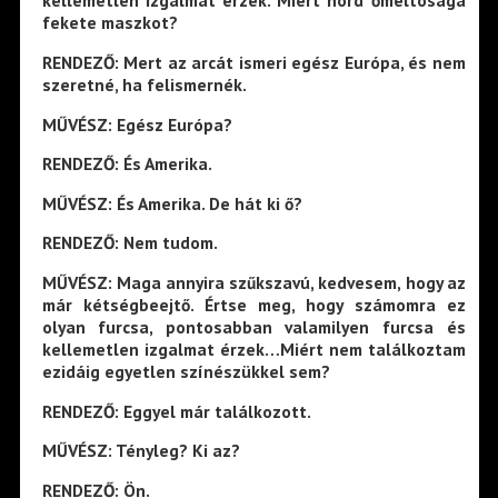
kellemetlen izgalmat érzek. Miért hord őméltósága
fekete maszkot?
RENDEZŐ: Mert az arcát ismeri egész Európa, és nem
szeretné, ha felismernék.
MŰVÉSZ: Egész Európa?
RENDEZŐ: És Amerika.
MŰVÉSZ: És Amerika. De hát ki ő?
RENDEZŐ: Nem tudom.
MŰVÉSZ: Maga annyira szűkszavú, kedvesem, hogy az
már kétségbeejtő. Értse meg, hogy számomra ez
olyan furcsa, pontosabban valamilyen furcsa és
kellemetlen izgalmat érzek…Miért nem találkoztam
ezidáig egyetlen színészükkel sem?
RENDEZŐ: Eggyel már találkozott.
MŰVÉSZ: Tényleg? Ki az?
RENDEZŐ: Ön.