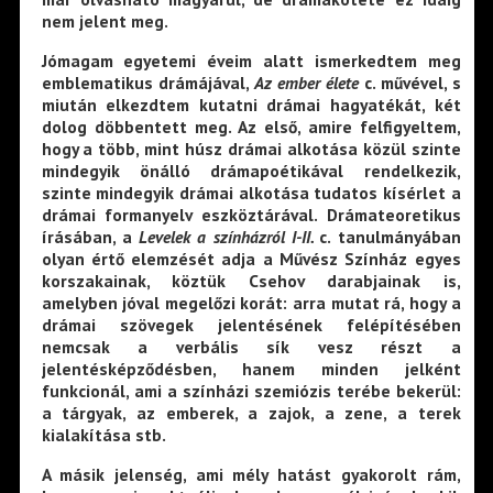
nem jelent meg.
Jómagam egyetemi éveim alatt ismerkedtem meg
emblematikus drámájával,
Az ember élete
c. művével, s
miután elkezdtem kutatni drámai hagyatékát, két
dolog döbbentett meg. Az első, amire felfigyeltem,
hogy a több, mint húsz drámai alkotása közül szinte
mindegyik önálló drámapoétikával rendelkezik,
szinte mindegyik drámai alkotása tudatos kísérlet a
drámai formanyelv eszköztárával. Drámateoretikus
írásában, a
Levelek a színházról I-II.
c. tanulmányában
olyan értő elemzését adja a Művész Színház egyes
korszakainak, köztük Csehov darabjainak is,
amelyben jóval megelőzi korát: arra mutat rá, hogy a
drámai szövegek jelentésének felépítésében
nemcsak a verbális sík vesz részt a
jelentésképződésben, hanem minden jelként
funkcionál, ami a színházi szemiózis terébe bekerül:
a tárgyak, az emberek, a zajok, a zene, a terek
kialakítása stb.
A másik jelenség, ami mély hatást gyakorolt rám,