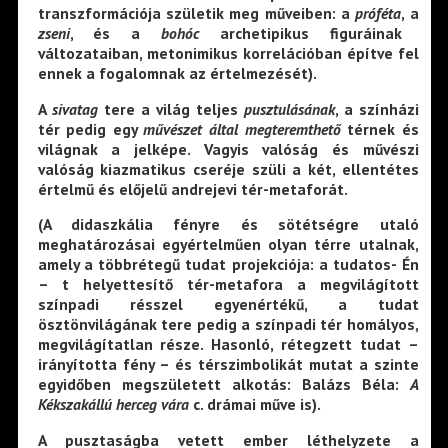
transzformációja születik meg műveiben: a
próféta
, a
zseni
, és a
bohóc
archetipikus figuráinak
változataiban, metonimikus korrelációban építve fel
ennek a fogalomnak az értelmezését).
A
sivatag
tere a világ teljes
pusztulásának
, a színházi
tér pedig egy
művészet által megteremthető
térnek és
világnak a jelképe. Vagyis valóság és művészi
valóság kiazmatikus cseréje szüli a két, ellentétes
értelmű és előjelű andrejevi tér-metaforát.
(A didaszkália fényre és sötétségre utaló
meghatározásai egyértelműen olyan térre utalnak,
amely a többrétegű tudat projekciója: a tudatos- Én
– t helyettesítő tér-metafora a megvilágított
színpadi résszel egyenértékű, a tudat
ösztönvilágának tere pedig a színpadi tér homályos,
megvilágítatlan része. Hasonló, rétegzett tudat –
irányította fény – és térszimbolikát mutat a szinte
egyidőben megszületett alkotás: Balázs Béla:
A
Kékszakállú herceg vára
c. drámai műve is).
A pusztaságba vetett ember léthelyzete a