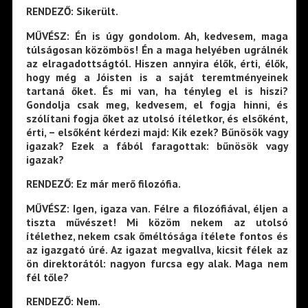
RENDEZŐ: Sikerült.
MŰVÉSZ: Én is úgy gondolom. Ah, kedvesem, maga
túlságosan közömbös! Én a maga helyében ugrálnék
az elragadottságtól. Hiszen annyira élők, érti, élők,
hogy még a Jóisten is a saját teremtményeinek
tartaná őket. És mi van, ha tényleg el is hiszi?
Gondolja csak meg, kedvesem, el fogja hinni, és
szólítani fogja őket az utolsó ítéletkor, és elsőként,
érti, – elsőként kérdezi majd: Kik ezek? Bűnösök vagy
igazak? Ezek a fából faragottak: bűnösök vagy
igazak?
RENDEZŐ: Ez már merő filozófia.
MŰVÉSZ: Igen, igaza van. Félre a filozófiával, éljen a
tiszta művészet! Mi közöm nekem az utolsó
ítélethez, nekem csak őméltósága ítélete fontos és
az igazgató úré. Az igazat megvallva, kicsit félek az
ön direktorától: nagyon furcsa egy alak. Maga nem
fél tőle?
RENDEZŐ: Nem.