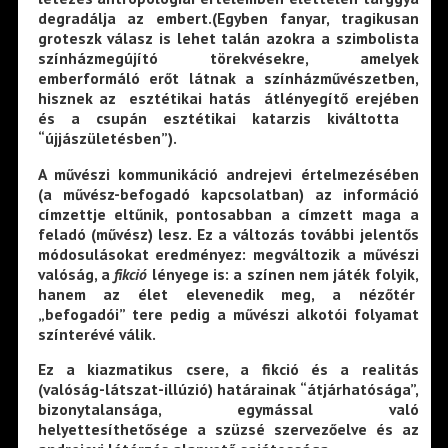
degradálja az embert.(Egyben fanyar, tragikusan
groteszk válasz is lehet talán azokra a szimbolista
színházmegújító törekvésekre, amelyek
emberformáló erőt látnak a színházművészetben,
hisznek az esztétikai hatás átlényegítő erejében
és a csupán esztétikai katarzis kiváltotta
“újjászületésben”).
A művészi kommunikáció andrejevi értelmezésében
(a művész-befogadó kapcsolatban) az információ
címzettje eltűnik, pontosabban a címzett maga a
feladó (művész) lesz. Ez a változás további jelentős
módosulásokat eredményez: megváltozik a művészi
valóság, a
fikció
lényege is: a színen nem játék folyik,
hanem az élet elevenedik meg, a nézőtér
„befogadói” tere pedig a művészi alkotói folyamat
színterévé válik.
Ez a kiazmatikus csere, a fikció és a realitás
(valóság-látszat-illúzió) határainak “átjárhatósága”,
bizonytalansága, egymással való
helyettesíthetősége a szüzsé szervezőelve és az