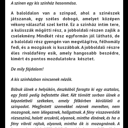
A színen egy kis színház hasonmása.
A baloldalon van a színpad, ahol a színészek
játszanak, egy széles dobogó, amelyet középen
vékony válaszfal szel ketté. Ez a színház intim tere,
a kulisszák mögötti rész, a jobboldali részen zajlik a
cselekmény. Mindkét rész egyformán jól látható, de
a baloldali rész gyengén van megvilágítva, félhomály
fedi, és a mozgások is kuszábbak. A jobboldali részre
éles rivaldafény esik, amely hangosabb beszédre,
kimért és pontos mozdulatokra késztet.
De mily fájdalom!
A kis színházban nincsenek nézők.
Bábuk ülnek a helyükön, deszkából faragta ki egy asztalos,
egy festő pedig befestette őket. Két tömött sorban ülnek a
képzeletbeli székeken, amely félkörben körülöleli a
színpadot. Megfestett szemekkel néznek meredten, nem
mozognak, nem lélegeznek, hallgatnak. A fény visszaverődik
rózsaszínű, halott arcukról, olyanok, mintha élnének, és ha a
fény vibrál rajtuk, olyanok, mintha ők is mozognának. A