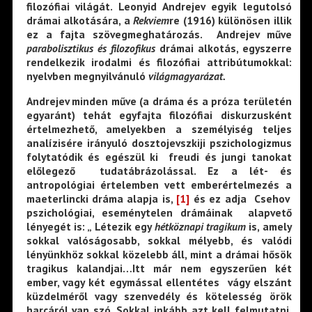
filozófiai világát. Leonyid Andrejev egyik legutolsó
drámai alkotására, a
Rekviem
re (1916) különösen illik
ez a fajta szövegmeghatározás. Andrejev műve
parabolisztikus és filozofikus
drámai alkotás, egyszerre
rendelkezik irodalmi és filozófiai attribútumokkal:
nyelvben megnyilvánuló
világmagyarázat.
Andrejev minden műve (a dráma és a próza területén
egyaránt) tehát egyfajta filozófiai diskurzusként
értelmezhető, amelyekben a személyiség teljes
analízisére irányuló dosztojevszkiji pszichologizmus
folytatódik és egészül ki freudi és jungi tanokat
előlegező tudatábrázolással. Ez a lét- és
antropológiai értelemben vett emberértelmezés a
maeterlincki dráma alapja is,
[1]
és ez adja Csehov
pszichológiai, eseménytelen drámáinak alapvető
lényegét is: „ Létezik egy
hétköznapi tragikum
is, amely
sokkal valóságosabb, sokkal mélyebb, és valódi
lényünkhöz sokkal közelebb áll, mint a drámai hősök
tragikus kalandjai…Itt már nem egyszerűen két
ember, vagy két egymással ellentétes vágy elszánt
küzdelméről vagy szenvedély és kötelesség örök
harcáról van szó. Sokkal inkább azt kell felmutatni,