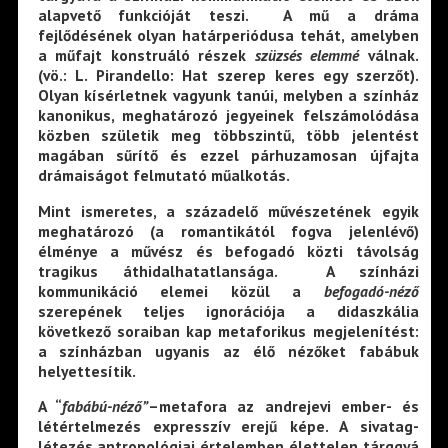
alapvető funkcióját teszi. A mű a dráma
fejlődésének olyan határperiódusa tehát, amelyben
a műfajt konstruáló részek
szüzsés elemmé
válnak.
(vö.: L. Pirandello: Hat szerep keres egy szerzőt).
Olyan kísérletnek vagyunk tanúi, melyben a színház
kanonikus, meghatározó jegyeinek felszámolódása
közben születik meg többszintű, több jelentést
magában sűrítő és ezzel párhuzamosan újfajta
drámaiságot felmutató műalkotás.
Mint ismeretes, a századelő művészetének egyik
meghatározó (a romantikától fogva jelenlévő)
élménye a művész és befogadó közti távolság
tragikus áthidalhatatlansága. A színházi
kommunikáció elemei közül a
befogadó-néző
szerepének teljes ignorációja a didaszkália
következő soraiban kap metaforikus megjelenítést:
a színházban ugyanis az élő nézőket fabábuk
helyettesítik.
A “
fabábú-néző”
–
metafora az andrejevi ember- és
létértelmezés expresszív erejű képe. A sivatag-
létezés antropológiai értelemben élettelen tárggyá