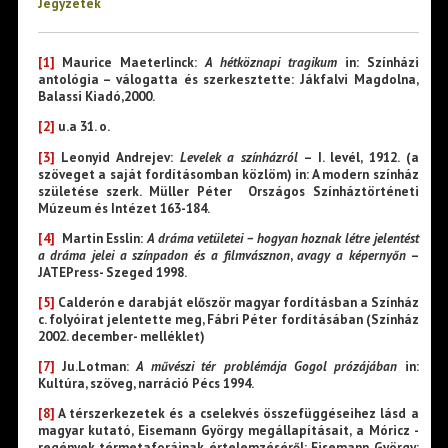
Jegyzetek
[1]
Maurice Maeterlinck:
A hétköznapi tragikum
in: Színházi
antológia – válogatta és szerkesztette: Jákfalvi Magdolna,
Balassi Kiadó,2000.
[2]
u.a 31. o.
[3]
Leonyid Andrejev:
Levelek a színházról
– I. levél, 1912. (a
szöveget a saját fordításomban közlöm) in: A modern színház
születése szerk. Müller Péter Országos Színháztörténeti
Múzeum és Intézet 163-184.
[4]
Martin Esslin:
A dráma vetületei – hogyan hoznak létre jelentést
a dráma jelei a színpadon és a filmvásznon
,
avagy a képernyőn
–
JATEPress- Szeged 1998.
[5]
Calderón e darabját először magyar fordításban a Színház
c. folyóirat jelentette meg, Fábri Péter fordításában (Színház
2002. december- melléklet)
[7]
Ju.Lotman:
A művészi tér problémája Gogol prózájában
in:
Kultúra, szöveg, narráció Pécs 1994.
[8]
A térszerkezetek és a cselekvés összefüggéseihez lásd a
magyar kutató, Eisemann György megállapításait, a Móricz -
regények térmetaforáinak értelemzéséről: Eisemann György: