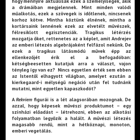
hogy mennyire aktuálisak ezek a személyiségek, akik
a drámáiban megjelennek. Mint minden valódi
műalkotás, ezek a szövegek is időtlenek, nincsenek
korhoz kötve. Mintha köztünk élnének, mintha a
kortársaink lennének ezek az elvetélt művészek,
félresiklott egzisztenciák. Tragikus létérzés
mozgatja őket, rettenetes az a képlet, amit Andrejev
az emberi létezés algebrájaként felfázol nekünk. De
ezek a tragikus látásmódú művek épp az
ellenkezőjét érik el a befogadóban:
kétségbeesetten kutatjuk arra a választ, vajon
tényleg így van ez? Nincs egyetlen érték sem ebben
az Istentől elhagyott világban, amelyet ezután a
kierkegaard-i mélységű negáció után fel tudnánk
mutatni, mint egyetlen kapaszkodót?
A
Rekviem
figurái is a lét alagsorában mozognak. De
azzal, hogy képesek művészi produktumot – egy
színházi előadást – létrehozni, ebben az alkotási
folyamatban legyőzik a halált. A művészi létezés
magasabb rendű, mint a hétköznapi, monoton,
emberi vegetálás.