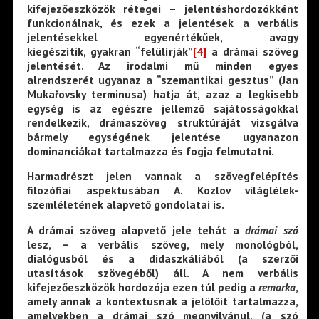
kifejezőeszközök rétegei – jelentéshordozókként
funkcionálnak, és ezek a jelentések a verbális
jelentésekkel egyenértékűek, avagy
kiegészítik, gyakran “felülírják”
[4]
a drámai szöveg
jelentését. Az irodalmi mű minden egyes
alrendszerét ugyanaz a “szemantikai gesztus” (Jan
Mukařovsky terminusa) hatja át, azaz a legkisebb
egység is az egészre jellemző sajátosságokkal
rendelkezik, drámaszöveg struktúráját vizsgálva
bármely egységének jelentése ugyanazon
dominanciákat tartalmazza és fogja felmutatni.
Harmadrészt jelen vannak a szövegfelépítés
filozófiai aspektusában A. Kozlov világlélek-
szemléletének alapvető gondolatai is.
A drámai szöveg alapvető jele tehát a
drámai szó
lesz, – a verbális szöveg, mely monológból,
dialógusból és a didaszkáliából (a szerzői
utasítások szövegéből) áll. A nem verbális
kifejezőeszközök hordozója ezen túl pedig a
remarka
,
amely annak a kontextusnak a jelölőit tartalmazza,
amelyekben a drámai szó megnyilvánul, (a szó