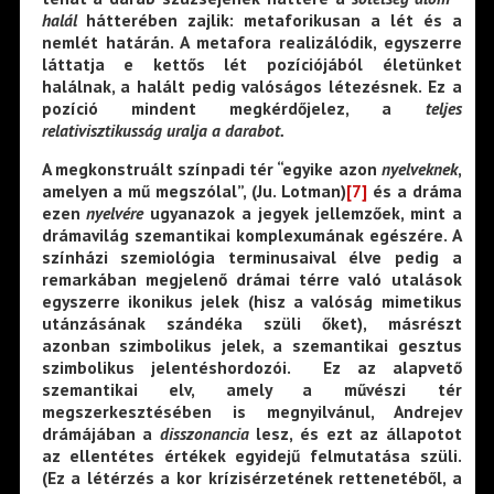
halál
hátterében zajlik: metaforikusan a lét és a
nemlét határán. A metafora realizálódik, egyszerre
láttatja e kettős lét pozíciójából életünket
halálnak, a halált pedig valóságos létezésnek. Ez a
pozíció mindent megkérdőjelez, a
teljes
relativisztikusság uralja a darabot.
A megkonstruált színpadi tér “egyike azon
nyelveknek
,
amelyen a mű megszólal”, (Ju. Lotman)
[7]
és a dráma
ezen
nyelvére
ugyanazok a jegyek jellemzőek, mint a
drámavilág szemantikai komplexumának egészére. A
színházi szemiológia terminusaival élve pedig a
remarkában megjelenő drámai térre való utalások
egyszerre ikonikus jelek (hisz a valóság mimetikus
utánzásának szándéka szüli őket), másrészt
azonban szimbolikus jelek, a szemantikai gesztus
szimbolikus jelentéshordozói. Ez az alapvető
szemantikai elv, amely a művészi tér
megszerkesztésében is megnyilvánul, Andrejev
drámájában a
disszonancia
lesz, és ezt az állapotot
az ellentétes értékek egyidejű felmutatása szüli.
(Ez a létérzés a kor krízisérzetének rettenetéből, a