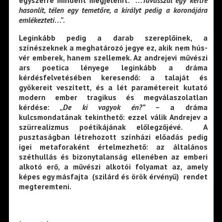
egyszerre mindent megjelenít: “…
Tavasszal egy kertre
hasonlít, télen egy temetőre, a királyt pedig a koronájára
emlékezteti
…”.
Leginkább pedig a darab szereplőinek, a
színészeknek a meghatározó jegye ez, akik nem hús-
vér emberek, hanem szellemek. Az andrejevi művészi
ars poetica lényege leginkább a dráma
kérdésfelvetésében keresendő: a talaját és
gyökereit veszített, és a lét paramétereit kutató
modern ember tragikus és megválaszolatlan
kérdése: „
De ki vagyok én?” –
a dráma
kulcsmondatának tekinthető: ezzel válik Andrejev a
szürrealizmus poétikájának előlegzőjévé. A
pusztaságban létrehozott színházi előadás pedig
igei metaforaként értelmezhető: az általános
széthullás és bizonytalanság ellenében az emberi
alkotó erő, a művészi alkotói folyamat az, amely
képes egy másfajta (szilárd és örök érvényű) rendet
megteremteni.