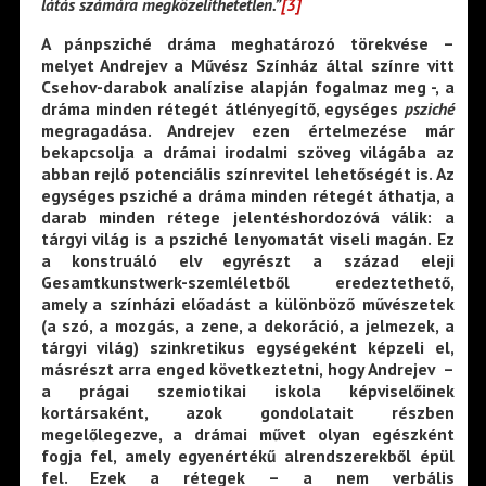
látás számára megközelíthetetlen.”
[3]
A pánpsziché dráma meghatározó törekvése –
melyet Andrejev a Művész Színház által színre vitt
Csehov-darabok analízise alapján fogalmaz meg -, a
dráma minden rétegét átlényegítő, egységes
psziché
megragadása. Andrejev ezen értelmezése már
bekapcsolja a drámai irodalmi szöveg világába az
abban rejlő potenciális színrevitel lehetőségét is. Az
egységes psziché a dráma minden rétegét áthatja, a
darab minden rétege jelentéshordozóvá válik: a
tárgyi világ is a psziché lenyomatát viseli magán. Ez
a konstruáló elv egyrészt a század eleji
Gesamtkunstwerk-szemléletből eredeztethető,
amely a színházi előadást a különböző művészetek
(a szó, a mozgás, a zene, a dekoráció, a jelmezek, a
tárgyi világ) szinkretikus egységeként képzeli el,
másrészt arra enged következtetni, hogy Andrejev –
a prágai szemiotikai iskola képviselőinek
kortársaként, azok gondolatait részben
megelőlegezve, a drámai művet olyan egészként
fogja fel, amely egyenértékű alrendszerekből épül
fel. Ezek a rétegek – a nem verbális