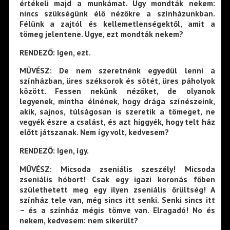
értékeli majd a munkámat. Úgy mondták nekem:
nincs szükségünk élő nézőkre a színházunkban.
Félünk a zajtól és kellemetlenségektől, amit a
tömeg jelentene. Ugye, ezt mondták nekem?
RENDEZŐ: Igen, ezt.
MŰVÉSZ: De nem szeretnénk egyedül lenni a
színházban, üres széksorok és sötét, üres páholyok
között. Fessen nekünk nézőket, de olyanok
legyenek, mintha élnének, hogy drága színészeink,
akik, sajnos, túlságosan is szeretik a tömeget, ne
vegyék észre a csalást, és azt higgyék, hogy telt ház
előtt játszanak. Nem így volt, kedvesem?
RENDEZŐ: Igen, így.
MŰVÉSZ: Micsoda zseniális szeszély! Micsoda
zseniális hóbort! Csak egy igazi koronás főben
születhetett meg egy ilyen zseniális őrültség! A
színház tele van, még sincs itt senki. Senki sincs itt
– és a színház mégis tömve van. Elragadó! No és
nekem, kedvesem: nem sikerült?