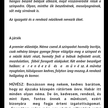
hangos beszéd beléjük ütközik, majd visszaverődik róluk a
színpadra. Olyan, mintha ők beszélnének, mosolyognának,
sőt még sírnának is.
Az igazgató és a rendező nézőknek nevezik őket.
A játék
A premier előestéje. Néma csend. A színpadot homály borítja,
csak néhány lámpa gyenge fénye világítja meg a színpad és
a nézők közti részt, homály fedi a bábuk befestett arcát,
mozdulatlan, fából faragott alakjukat. Két ember beszélget
halkan: a r e n d e z ő és a m ű v é sz. A művész
nyugtalan, túlságosan kedves, folyton izeg-mozog. A rendező
hallgatag és komor.
MŰVÉSZ: Bocsásson meg nekem, kedves barátom,
hogy az éjszaka közepén rátörtem önre. Habár itt
minden olyan néma. De ön, kedvesem, rendező, és
mint ilyen, fontos önnek a művészet, ezért
bizonyára meg fogja érteni izgatottságomat.