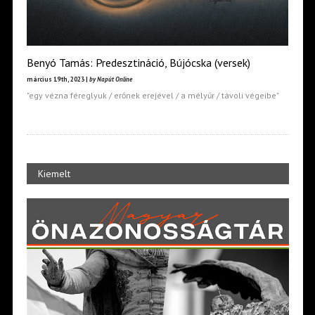
Benyó Tamás: Predesztináció, Bújócska (versek)
március 19th, 2023 |
by Napút Online
"egy vézna féreglyuk / erőnek erejével / a mélyűr / távoli végeibe"
Kiemelt