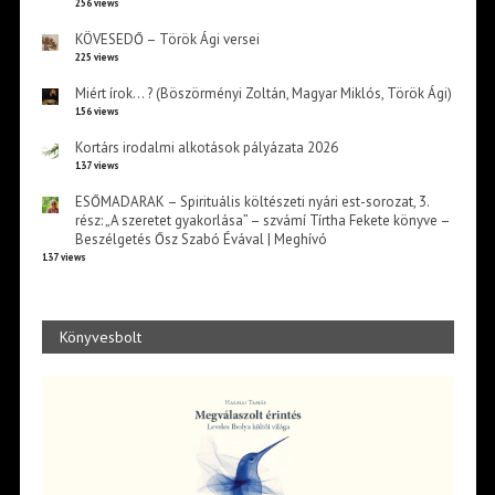
256 views
KÖVESEDŐ – Török Ági versei
225 views
Miért írok… ? (Böszörményi Zoltán, Magyar Miklós, Török Ági)
156 views
Kortárs irodalmi alkotások pályázata 2026
137 views
ESŐMADARAK – Spirituális költészeti nyári est-sorozat, 3.
rész: „A szeretet gyakorlása” – szvámí Tírtha Fekete könyve –
Beszélgetés Ősz Szabó Évával | Meghívó
137 views
Könyvesbolt