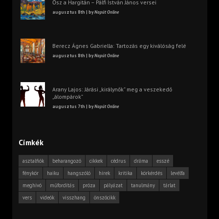
Ősz a Hargitán – Pálfi István János versei
augusztus 8th | by
Napút Online
Berecz Ágnes Gabriella: Tartozás egy kiválóság felé
augusztus 8th | by
Napút Online
Arany Lajos: Járási „királynők” meg a veszekedő
„álompárok”
augusztus 7th | by
Napút Online
Címkék
asztalfiók
beharangozó
cikkek
cédrus
dráma
esszé
fénykör
haiku
hangszóló
hírek
kritika
körkérdés
levélfa
meghívó
műfordítás
próza
pályázat
tanulmány
tárlat
vers
videók
visszhang
önszócikk