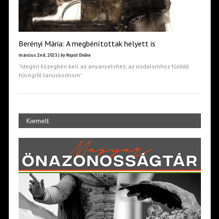
Berényi Mária: A megbénítottak helyett is
március 2nd, 2023 |
by Napút Online
"Idegen közegben kell az anyanyelvhez, az irodalomhoz fűződő
hűségről tanúskodnom"
Kiemelt