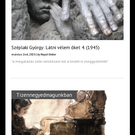
Széplaki György: Látni vélem őket 4. (1945)
március 2nd, 2023 |
by Napút Online
"a megalázás lelki sérülésein túl a testét is meggyötörték"
Tizennegyedmagunkban