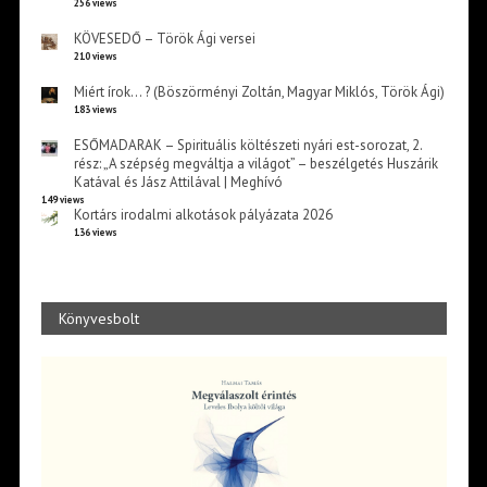
256 views
KÖVESEDŐ – Török Ági versei
210 views
Miért írok… ? (Böszörményi Zoltán, Magyar Miklós, Török Ági)
183 views
ESŐMADARAK – Spirituális költészeti nyári est-sorozat, 2.
rész: „A szépség megváltja a világot” – beszélgetés Huszárik
Katával és Jász Attilával | Meghívó
149 views
Kortárs irodalmi alkotások pályázata 2026
136 views
Könyvesbolt