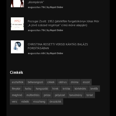
„álompárok”
augusztus 7th | by
Napút Online
Pozsgai Zsolt: 1952 (játékfilm forgatókönyv Jókai Mór
„A jövő század regénye” című műve alapján)
augusztus 7th | by
Napút Online
CHRISTINA ROSETTI VERSEI KÁNTÁS BALÁZS
FORDÍTÁSÁBAN
augusztus 6th | by
Napút Online
Címkék
asztalfiók
beharangozó
cikkek
cédrus
dráma
esszé
fénykör
haiku
hangszóló
hírek
kritika
körkérdés
levélfa
meghívó
műfordítás
próza
pályázat
tanulmány
tárlat
vers
videók
visszhang
önszócikk