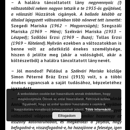
–
A halálra táncoltatott lány
negyvennyolc (!)
változatából nekem nagyon tetszik a te 1955-ös gyűjtésed,
a válaszúti
Húzzátok cigányok.
A ballada később az
általad lejegyzett
változatokban több nőnevet tett ismertté:
Szegedi Mariska
(1962 – Magyarcsügés);
Szegszáli
Mariska
(1969 – Méra);
Székvári Mariska
(1953 –
Lészped);
Szőllősi Erzsi
(1969 – Buza);
Tollas Erzsi
(1969 – Kötelend).
Nyilván ezekben a változatokban is
benne volt az adatközlő énekes személyisége,
hiszen ő jelölte meg (akár a valóságból, akár a
költészetből) a halálra táncoltatott lány nevét
.
– Jól mondod! Például a
Székvári Mariska
közlője
Simon Péterné Bráz Erzsi (1915) volt, s a többi
énekes ugyancsak a saját tudásához, képzeletéhez
igazodott.
A weboldalon cookie-kat használunk annak érdekében, hogy
– Vargyas Lajos könyvében olvastam, hogy a
Molnár
megkönnyítsük Önnek az oldal használatát. Felhívjuk szíves
Anná
nak Európában húsz változata ismert, ám egyikben
figyelmét, hogy az oldal további használata a cookie-k
használatára vonatkozó beleegyezését jelenti.
Több információ...
sem olvasható a megbocsátás gesztusa. A magyar
Elfogadom
változatból világosan kiderül, hogy amikor hazamegy az
asszony katonaruhában, és megkérdezi a férjétől, hogy
befogadná-e, visszafogadná-e, ha hazajönne a felesége, igen