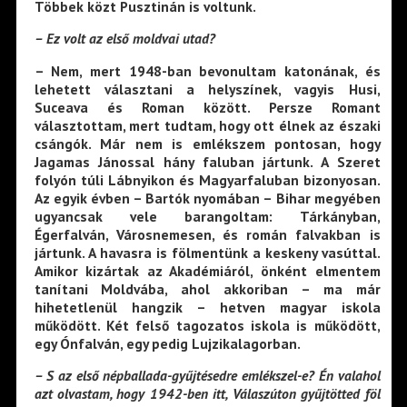
Többek közt Pusztinán is voltunk.
­– Ez volt az első moldvai utad?
– Nem, mert 1948-ban bevonultam katonának, és
lehetett választani a helyszínek, vagyis Husi,
Suceava és Roman között. Persze Romant
választottam, mert tudtam, hogy ott élnek az északi
csángók. Már nem is emlékszem pontosan, hogy
Jagamas Jánossal hány faluban jártunk. A Szeret
folyón túli Lábnyikon és Magyarfaluban bizonyosan.
Az egyik évben – Bartók nyomában – Bihar megyében
ugyancsak vele barangoltam: Tárkányban,
Égerfalván, Városnemesen, és román falvakban is
jártunk. A havasra is fölmentünk a keskeny vasúttal.
Amikor kizártak az Akadémiáról, önként elmentem
tanítani Moldvába, ahol akkoriban – ma már
hihetetlenül hangzik – hetven magyar iskola
működött. Két felső tagozatos iskola is működött,
egy Ónfalván, egy pedig Lujzikalagorban.
– S az első népballada-gyűjtésedre emlékszel-e? Én valahol
azt olvastam, hogy 1942-ben itt, Válaszúton gyűjtötted föl