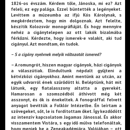
1826-os évszám. Kérdem tőle, Jánoska, mi ez? Azt
feleli, ez egy palága. Ezzel büntették a legényeket.
Levittem a múzeumba az ifjú Kós Károlynak, s
megkérdeztem, hogy min dolgoznak. Azt felelte,
készítik Kolozsvár monográfiáját. És hogy mennyire
nehéz a cigánytelepen az ott lakók bizalmába
férkőzni. Kérdezte, hogy ismerek-e valakit, aki tud
cigányul. Azt mondtam, én tudok.
– S a cigány nyelvnek melyik változatát ismered?
– A romungrót, hiszen magyar cigányok, házi cigányok
a válaszútiak. Elindultunk népdalt gyűjteni a
kétvízközi cigányokhoz. Amint mentünk az utcán, az
egyik udvarról ének szűrődött ki. Beléptünk, hát mit
látunk, egy fiatalasszony altatta a gyerekét.
Hamarosan a szomszédból áthívott még két
asszonyt, és ők is énekeltek. A fonográffal felvett
anyagot bevittük a Folklór Intézetbe. Én leírtam a
szövegeket, sőt, le is fordítottam őket. Így kezdődött
az intenzív kapcsolatom Jagamas Jánossal. És akkor
visszamentem Vistára, s egy idő múlva telefonáltak,
hogy menjek be a Zeneakadémiára. Valójában – ott