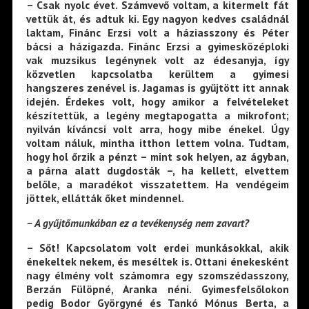
– Csak nyolc évet. Számvevő voltam, a kitermelt fát
vettük át, és adtuk ki. Egy nagyon kedves családnál
laktam, Finánc Erzsi volt a háziasszony és Péter
bácsi a házigazda. Finánc Erzsi a gyimesközéploki
vak muzsikus legénynek volt az édesanyja, így
közvetlen kapcsolatba kerültem a gyimesi
hangszeres zenével is. Jagamas is gyűjtött itt annak
idején. Érdekes volt, hogy amikor a felvételeket
készítettük, a legény megtapogatta a mikrofont;
nyilván kíváncsi volt arra, hogy mibe énekel. Úgy
voltam náluk, mintha itthon lettem volna. Tudtam,
hogy hol őrzik a pénzt – mint sok helyen, az ágyban,
a párna alatt dugdosták –, ha kellett, elvettem
belőle, a maradékot visszatettem. Ha vendégeim
jöttek, ellátták őket mindennel.
– A gyűjtőmunkában ez a tevékenység nem zavart?
– Sőt! Kapcsolatom volt erdei munkásokkal, akik
énekeltek nekem, és meséltek is. Ottani énekesként
nagy élmény volt számomra egy szomszédasszony,
Berzán Fülöpné, Aranka néni. Gyimesfelsőlokon
pedig Bodor Györgyné és Tankó Mónus Berta, a