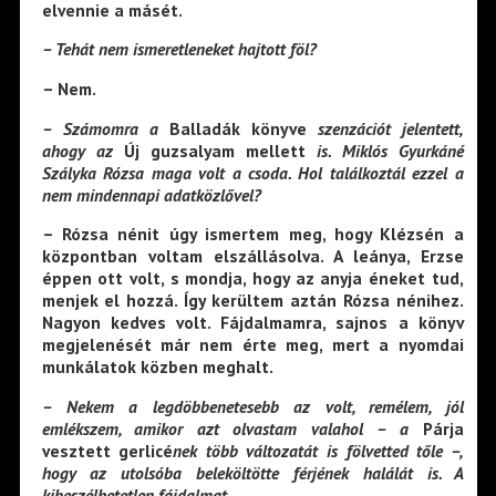
elvennie a másét.
– Tehát nem ismeretleneket hajtott föl?
– Nem.
– Számomra a
Balladák könyve
szenzációt jelentett,
ahogy az
Új guzsalyam mellett
is. Miklós Gyurkáné
Szályka Rózsa maga volt a csoda. Hol találkoztál ezzel a
nem mindennapi adatközlővel?
– Rózsa nénit úgy ismertem meg, hogy Klézsén a
központban voltam elszállásolva. A leánya, Erzse
éppen ott volt, s mondja, hogy az anyja éneket tud,
menjek el hozzá. Így kerültem aztán Rózsa nénihez.
Nagyon kedves volt. Fájdalmamra, sajnos a könyv
megjelenését már nem érte meg, mert a nyomdai
munkálatok közben meghalt.
– Nekem a legdöbbenetesebb az volt, remélem, jól
emlékszem, amikor azt olvastam valahol – a
Párja
vesztett gerlicé
nek több változatát is fölvetted tőle –,
hogy az utolsóba beleköltötte férjének halálát is. A
kibeszélhetetlen fájdalmat…