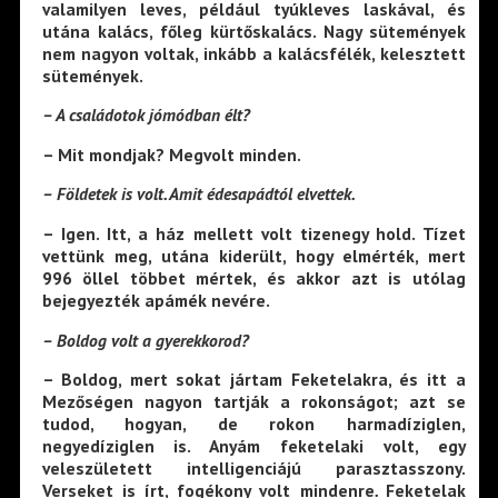
valamilyen leves, például tyúkleves laskával, és
utána kalács, főleg kürtőskalács. Nagy sütemények
nem nagyon voltak, inkább a kalácsfélék, kelesztett
sütemények.
– A családotok jómódban élt?
– Mit mondjak? Megvolt minden.
– Földetek is volt. Amit édesapádtól elvettek.
– Igen. Itt, a ház mellett volt tizenegy hold. Tízet
vettünk meg, utána kiderült, hogy elmérték, mert
996 öllel többet mértek, és akkor azt is utólag
bejegyezték apámék nevére.
– Boldog volt a gyerekkorod?
– Boldog, mert sokat jártam Feketelakra, és itt a
Mezőségen nagyon tartják a rokonságot; azt se
tudod, hogyan, de rokon harmadíziglen,
negyedíziglen is. Anyám feketelaki volt, egy
veleszületett intelligenciájú parasztasszony.
Verseket is írt, fogékony volt mindenre
.
Feketelak