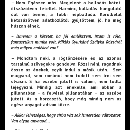
– Nem. Egészen más. Megjelent a balladás kötet,
ötszázötven tétellel. Harminc, balladás hangulatú
dal van benne, a többi népballada. Körülbelül
kétszázötven adatközlőtől gyűjtöttem, jó, ha még
húszan élnek.
– Ismerem a kötetet, ha jól emlékszem, írtam is róla,
fantasztikus munka volt. Miklós Gyurkáné Szályka Rózsáról
még milyen emléked van?
– Mondtam neki, a rögtönzésére és az azonos
tartalmú szövegekre gondolva: Rózsi néni, ragadnak
össze az énekek, egyik indul a másik után. Sem
magyarul, sem románul nem tudott sem írni sem
olvasni. S ha eszébe jutott is valami, nem tudta
lejegyezni. Mindig azt énekelte, ami abban a
pillanatban – a felvétel pillanatában – az eszébe
jutott. Az a borzasztó, hogy még mindig nem az
egész anyagot adtam közre.
– Akkor lehetséges, hogy sírba vitt sok ismeretlen változatot.
Van olyan anyagod…