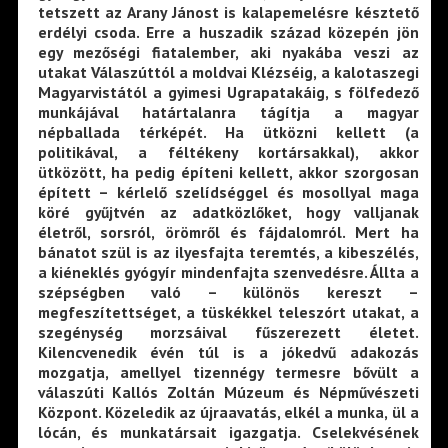
tetszett az Arany Jánost is kalapemelésre késztető
erdélyi csoda. Erre a huszadik század közepén jön
egy mezőségi fiatalember, aki nyakába veszi az
utakat Válaszúttól a moldvai Klézséig, a kalotaszegi
Magyarvistától a gyimesi Ugrapatakáig, s fölfedező
munkájával határtalanra tágítja a magyar
népballada térképét. Ha ütközni kellett (a
politikával, a féltékeny kortársakkal), akkor
ütközött, ha pedig építeni kellett, akkor szorgosan
épített – kérlelő szelídséggel és mosollyal maga
köré gyűjtvén az adatközlőket, hogy valljanak
életről, sorsról, örömről és fájdalomról. Mert ha
bánatot szül is az ilyesfajta teremtés, a kibeszélés,
a kiéneklés gyógyír mindenfajta szenvedésre. Állta a
szépségben való – különös kereszt –
megfeszítettséget, a tüskékkel teleszórt utakat, a
szegénység morzsáival fűszerezett életet.
Kilencvenedik évén túl is a jókedvű adakozás
mozgatja, amellyel tizennégy termesre bővült a
válaszúti Kallós Zoltán Múzeum és Népművészeti
Központ. Közeledik az újraavatás, elkél a munka, ül a
lócán, és munkatársait igazgatja. Cselekvésének