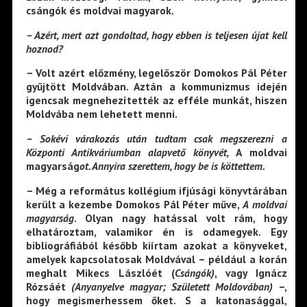
csángók és moldvai magyarok.
– Azért, mert azt gondoltad, hogy ebben is teljesen újat kell
hoznod?
– Volt azért előzmény, legelőször Domokos Pál Péter
gyűjtött Moldvában. Aztán a kommunizmus idején
igencsak megnehezítették az efféle munkát, hiszen
Moldvába nem lehetett menni.
– Sokévi várakozás után tudtam csak megszerezni a
Központi Antikváriumban alapvető könyvét,
A moldvai
magyarság
ot. Annyira szerettem, hogy be is köttettem.
– Még a református kollégium ifjúsági könyvtárában
került a kezembe Domokos Pál Péter műve,
A
moldvai
magyarság
. Olyan nagy hatással volt rám, hogy
elhatároztam, valamikor én is odamegyek. Egy
bibliográfiából később kiírtam azokat a könyveket,
amelyek kapcsolatosak Moldvával – például a korán
meghalt Mikecs Lászlóét (
Csángók)
, vagy Ignácz
Rózsáét
(Anyanyelve magyar; Született Moldovában)
–,
hogy megismerhessem őket. S a katonasággal,