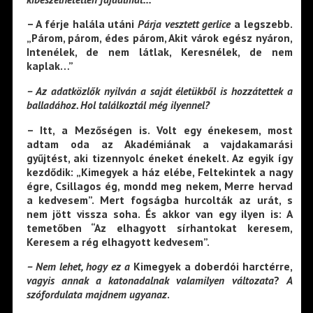
– A férje halála utáni
Párja vesztett gerlice
a legszebb.
„Párom, párom, édes párom, Akit várok egész nyáron,
Intenélek, de nem látlak, Keresnélek, de nem
kaplak…”
– Az adatközlők nyilván a saját életükből is hozzátettek a
balladához. Hol találkoztál még ilyennel?
– Itt, a Mezőségen is. Volt egy énekesem, most
adtam oda az Akadémiának a vajdakamarási
gyűjtést, aki tizennyolc éneket énekelt. Az egyik így
kezdődik: „Kimegyek a ház elébe, Feltekintek a nagy
égre, Csillagos ég, mondd meg nekem, Merre hervad
a kedvesem”. Mert fogságba hurcolták az urát, s
nem jött vissza soha. És akkor van egy ilyen is: A
temetőben “Az elhagyott sírhantokat keresem,
Keresem a rég elhagyott kedvesem”.
– Nem lehet, hogy ez a
Kimegyek a doberdói harctérre,
vagyis annak a katonadalnak valamilyen változata
?
A
szófordulata majdnem ugyanaz
.