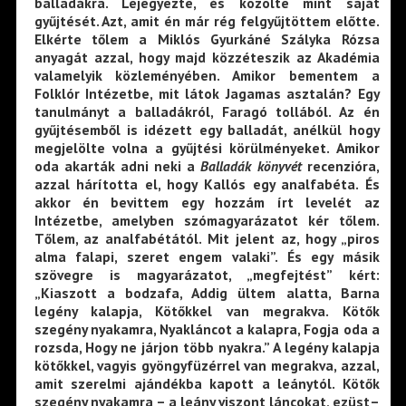
balladákra. Lejegyezte, és közölte mint saját
gyűjtését. Azt, amit én már rég felgyűjtöttem előtte.
Elkérte tőlem a Miklós Gyurkáné Szályka Rózsa
anyagát azzal, hogy majd közzéteszik az Akadémia
valamelyik közleményében. Amikor bementem a
Folklór Intézetbe, mit látok Jagamas asztalán? Egy
tanulmányt a balladákról, Faragó tollából. Az én
gyűjtésemből is idézett egy balladát, anélkül hogy
megjelölte volna a gyűjtési körülményeket. Amikor
oda akarták adni neki a
Balladák könyvét
recenzióra,
azzal hárította el, hogy Kallós egy analfabéta. És
akkor én bevittem egy hozzám írt levelét az
Intézetbe, amelyben szómagyarázatot kér tőlem.
Tőlem, az analfabétától. Mit jelent az, hogy „piros
alma falapi, szeret engem valaki”. És egy másik
szövegre is magyarázatot, „megfejtést” kért:
„Kiaszott a bodzafa, Addig ültem alatta, Barna
legény kalapja, Kötőkkel van megrakva. Kötők
szegény nyakamra, Nyakláncot a kalapra, Fogja oda a
rozsda, Hogy ne járjon több nyakra.” A legény kalapja
kötőkkel, vagyis gyöngyfüzérrel van megrakva, azzal,
amit szerelmi ajándékba kapott a leánytól. Kötők
szegény nyakamra – a leány viszont láncokat, ezüst–