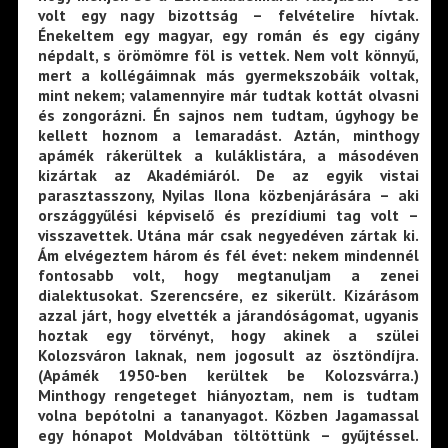
volt egy nagy bizottság – felvételire hívtak.
Énekeltem egy magyar, egy román és egy cigány
népdalt, s örömömre föl is vettek. Nem volt könnyű,
mert a kollégáimnak más gyermekszobáik voltak,
mint nekem; valamennyire már tudtak kottát olvasni
és zongorázni. Én sajnos nem tudtam, úgyhogy be
kellett hoznom a lemaradást. Aztán, minthogy
apámék rákerültek a kuláklistára, a másodéven
kizártak az Akadémiáról. De az egyik vistai
parasztasszony, Nyilas Ilona közbenjárására – aki
országgyűlési képviselő és prezídiumi tag volt –
visszavettek. Utána már csak negyedéven zártak ki.
Ám elvégeztem három és fél évet: nekem mindennél
fontosabb volt, hogy megtanuljam a zenei
dialektusokat. Szerencsére, ez sikerült. Kizárásom
azzal járt, hogy elvették a járandóságomat, ugyanis
hoztak egy törvényt, hogy akinek a szülei
Kolozsváron laknak, nem jogosult az ösztöndíjra.
(Apámék 1950-ben kerültek be Kolozsvárra.)
Minthogy rengeteget hiányoztam, nem is tudtam
volna bepótolni a tananyagot. Közben Jagamassal
egy hónapot Moldvában töltöttünk – gyűjtéssel.