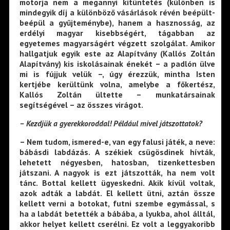
motorja nem a megannyi kitüntetés (különben is
mindegyik díj a különböző vásárlások révén beépült-
beépül a gyűjteménybe), hanem a hasznosság, az
erdélyi magyar kisebbségért, tágabban az
egyetemes magyarságért végzett szolgálat. Amikor
hallgatjuk egyik este az Alapítvány (Kallós Zoltán
Alapítvány) kis iskolásainak énekét – a padlón ülve
mi is fújjuk velük –, úgy érezzük, mintha Isten
kertjébe kerültünk volna, amelybe a főkertész,
Kallós Zoltán ültette – munkatársainak
segítségével – az összes virágot.
– Kezdjük a gyerekkoroddal! Például mivel játszottatok?
– Nem tudom, ismered-e, van egy falusi játék, a neve:
bábásdi labdázás. A székiek csügösdinek hívták,
lehetett négyesben, hatosban, tizenkettesben
játszani. A nagyok is ezt játszották, ha nem volt
tánc. Bottal kellett ügyeskedni. Akik kívül voltak,
azok adták a labdát. El kellett ütni, aztán össze
kellett verni a botokat, futni szembe egymással, s
ha a labdát betették a bábába, a lyukba, ahol álltál,
akkor helyet kellett cserélni. Ez volt a leggyakoribb