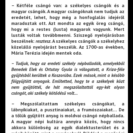
– Kétféle csángó van: a székelyes csángók és a
magyar csángók. A magyar csángóknak nem tudjuk az
eredetét, lehet, hogy még a honfoglalás idejéről
maradoztak ott. Azt mondta az egyik öreg csángó,
hogy mi a restes (lusta) magyarok vagyunk. Mert
lusták voltak továbbmenni. Sziszegő nyelvjárásban
beszélnek:
resztesz.
A székelyes csángók a székelyhez
közelálló nyelvjárást beszélik. Az 1700-as években,
Mária Terézia idején mentek oda.
– Tudjuk, hogy az eredeti székely népballadák, amelyekből
Benedek Elek és Ortutay Gyula is válogatott, a Kriza-féle
gyűjtésből kerültek a Koszorúba. Ezek mások, mint a később
fölgyűjtött anyagok. Említetted, hogy te a székelyek közt
nem gyűjtöttél, de hát megszólaltattál egy-két olyan
csángót, aki székely kötődésű volt…
– Megszólaltattam székelyes csángókat, a
lábnyikiakat, a pusztinaiakat, a frumószaiakat… De
a tőlük gyűjtött anyag is moldvai csángó népballada.
A magyar népi kultúra annyira közös, hogy nincs
akkora különbség az egyik dialektusterület és a