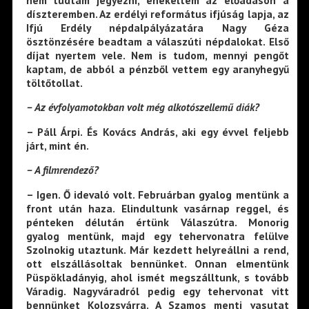
díszteremben. Az erdélyi református ifjúság lapja, az
Ifjú Erdély népdalpályázatára Nagy Géza
ösztönzésére beadtam a válaszúti népdalokat. Első
díjat nyertem vele. Nem is tudom, mennyi pengőt
kaptam, de abból a pénzből vettem egy aranyhegyű
töltőtollat.
– Az évfolyamotokban volt még alkotószellemű diák?
– Páll Árpi. És Kovács András, aki egy évvel feljebb
járt, mint én.
– A filmrendező?
– Igen. Ő idevaló volt. Februárban gyalog mentünk a
front után haza. Elindultunk vasárnap reggel, és
pénteken délután értünk Válaszútra. Monorig
gyalog mentünk, majd egy tehervonatra felülve
Szolnokig utaztunk. Már kezdett helyreállni a rend,
ott elszállásoltak bennünket. Onnan elmentünk
Püspökladányig, ahol ismét megszálltunk, s tovább
Váradig. Nagyváradról pedig egy tehervonat vitt
bennünket Kolozsvárra. A Szamos menti vasutat