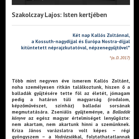
Szakolczay Lajos: Isten kertjében
Két nap Kallós Zoltánnal,
a Kossuth-nagydíjjal és Európa Nostra-díjjal
kitüntetett néprajzkutatóval, népzenegyűjtővel*
*(a. D. 2017)
Több mint negyven éve ismerem Kallós Zoltánt,
noha személyesen ritkán találkoztunk, hiszen ő a
balladák gyűjtésére tette föl az életét, jómagam
pedig a határon túli magyarság (irodalom,
képzőművészet, színház) balladai sorsának
megmutatására. Zseniális gyűjteménye, a
Balladák
könyve
az egész magyar értelmiséget lenyűgözte:
nem akartam, nem akartunk hinni a szemünknek.
Kriza János varázslatra volt képes – régi
gyöngyszem – a
Vadrózsák
kal, folytathatatlannak