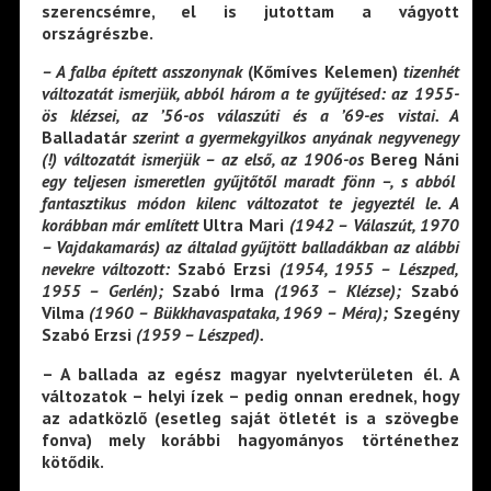
szerencsémre, el is jutottam a vágyott
országrészbe.
– A falba épített asszonynak
(Kőmíves Kelemen)
tizenhét
változatát ismerjük, abból három
a
te gyűjtésed: az 1955-
ös klézsei, az ’56-os válaszúti és a ’69-es vistai. A
Balladatár
szerint a gyermekgyilkos anyának negyvenegy
(!) változatát ismerjük – az első, az 1906-os
Bereg Náni
egy teljesen ismeretlen gyűjtőtől maradt fönn –, s abból
fantasztikus módon kilenc változatot te jegyeztél le. A
korábban már említett
Ultra Mari
(1942 – Válaszút, 1970
– Vajdakamarás) az általad gyűjtött balladákban az alábbi
nevekre
változott:
Szabó Erzsi
(1954, 1955 – Lészped,
1955 – Gerlén);
Szabó Irma
(1963 – Klézse);
Szabó
Vilma
(1960 – Bükkhavaspataka, 1969 – Méra);
Szegény
Szabó Erzsi
(1959 – Lészped).
– A ballada az egész magyar nyelvterületen él. A
változatok – helyi ízek – pedig onnan erednek, hogy
az adatközlő (esetleg saját ötletét is a szövegbe
fonva) mely korábbi hagyományos történethez
kötődik.