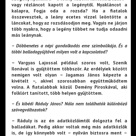
vagy rézláncot kapott a legénytől. Nyakláncot a
kalapra, Fogja oda a rozsda? Ha a fiatalok
összevesztek, a leány ecetes vízzel leöntötte a
láncokat, hogy az rozsdásodjon meg. Vagyis ne járjon
több nyakra, hogy a legény többet ne tudja odaadni
más leánynak.
– Döbbenetes a népi gondolkodás eme szimbolikája. És a
többi balladagyűjtővel milyen volt a kapcsolatod?
– Vargyas Lajossal például szoros volt, Szenik
Ilonával is gyűjtöttem többször. Az erdélyiek között
nemigen volt olyan – Jagamas János képezte a
kivételt –, akivel szorosabban együttműködtem
volna. A fiatalabbak közül Demény Piroskával, aki
folklórt tanított, több helyen gyűjtöttem.
– És kibédi Ráduly János? Nála nem találhatók különböző
szövegváltozatok?
– Ráduly is az én adatközlőimtől dolgozta fel a
balladákat. Pedig akkor voltak még más adatközlők
is, de így könnyebb volt – nyilván biztosra ment –