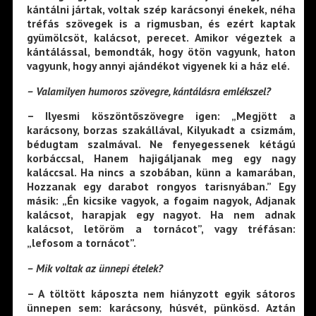
kántálni jártak, voltak szép karácsonyi énekek, néha
tréfás szövegek is a rigmusban, és ezért kaptak
gyümölcsöt, kalácsot, perecet. Amikor végeztek a
kántálással, bemondták, hogy ötön vagyunk, haton
vagyunk, hogy annyi ajándékot vigyenek ki a ház elé.
– Valamilyen humoros szövegre, kántálásra emlékszel?
– Ilyesmi köszöntőszövegre igen: „Megjött a
karácsony, borzas szakállával, Kilyukadt a csizmám,
bédugtam szalmával. Ne fenyegessenek kétágú
korbáccsal, Hanem hajigáljanak meg egy nagy
kaláccsal. Ha nincs a szobában, künn a kamarában,
Hozzanak egy darabot rongyos tarisnyában.” Egy
másik: „Én kicsike vagyok, a fogaim nagyok, Adjanak
kalácsot, harapjak egy nagyot. Ha nem adnak
kalácsot, letöröm a tornácot”, vagy tréfásan:
„lefosom a tornácot”.
– Mik voltak az ünnepi ételek?
– A töltött káposzta nem hiányzott egyik sátoros
ünnepen sem: karácsony, húsvét, pünkösd. Aztán