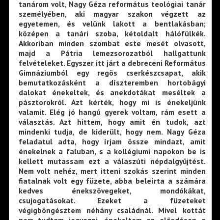
tanárom volt, Nagy Géza református teológiai tanár
személyében, aki magyar szakon végzett az
egyetemen, és velünk lakott a bentlakásban;
középen a tanári szoba, kétoldalt hálófülkék.
Akkoriban minden szombat este mesét olvasott,
majd a Pátria lemezsorozatból hallgattunk
felvételeket. Egyszer itt járt a debreceni Református
Gimnáziumból egy regös cserkészcsapat, akik
bemutatkozásként a díszteremben hortobágyi
dalokat énekeltek, és anekdotákat meséltek a
pásztorokról. Azt kérték, hogy mi is énekeljünk
valamit. Elég jó hangú gyerek voltam, rám esett a
választás. Azt hittem, hogy amit én tudok, azt
mindenki tudja, de kiderült, hogy nem. Nagy Géza
feladatul adta, hogy írjam össze mindazt, amit
énekelnek a faluban, s a kollégiumi napokon be is
kellett mutassam ezt a válaszúti népdalgyűjtést.
Nem volt nehéz, mert itteni szokás szerint minden
fiatalnak volt egy füzete, abba beleírta a számára
kedves énekszövegeket, mondókákat,
csujogatásokat. Ezeket a füzeteket
végigböngésztem néhány családnál. Mivel kottát
nem tudtam jegyezni, énekeltem az előadáson a