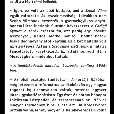
az
Ultra Mari
című balladát.
– Igen, ez volt az első ballada, ami a
Szabó Vilma
egyik változata. Az észak-mezőségi falvakban nem
Szabó Vilmának nevezték a gyermekgyilkos anyát,
hanem Ultra Marinak. S utána következett a
Görögfi
Gyurica
, a török császár fia, ezt pedig egy idősebb
asszonytól, Kallós Márkó nénitől, Bálint–Pataki
Jóska dédnagyanyjától kaptam. Ez a két ballada volt
az első lépés. Aztán a
Szégyenbe esett leány,
a halálra
táncoltatott következett. Ez általános volt itt, a
Mezőségben, mindenhol tudták.
– A tanítóskodásnál maradva: Lészpeden tanítasz 1956-
ban.
– Az első osztályt tanítottam. Akkortájt Bákóban
még létezett a református tanítóképzőn egy magyar
tagozat is; tizennyolcan voltak, hetente egyszer
jártak gyakorlótanításra. Egy évet és három hónapot
töltöttem Lészpeden, és szerencsémre az 1956-os
magyar forradalom híre is ott ért. Ha Kolozsváron
lettem volna, lehet, hogy én is belekeveredtem volna