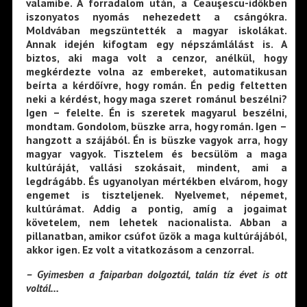
valamibe. A forradalom után, a Ceauşescu-időkben
iszonyatos nyomás nehezedett a csángókra.
Moldvában megszüntették a magyar iskolákat.
Annak idején kifogtam egy népszámlálást is. A
biztos, aki maga volt a cenzor, anélkül, hogy
megkérdezte volna az embereket, automatikusan
beírta a kérdőívre, hogy román. Én pedig feltetten
neki a kérdést, hogy maga szeret románul beszélni?
Igen – felelte. Én is szeretek magyarul beszélni,
mondtam. Gondolom, büszke arra, hogy román. Igen –
hangzott a szájából. Én is büszke vagyok arra, hogy
magyar vagyok. Tisztelem és becsülöm a maga
kultúráját, vallási szokásait, mindent, ami a
legdrágább. És ugyanolyan mértékben elvárom, hogy
engemet is tiszteljenek. Nyelvemet, népemet,
kultúrámat. Addig a pontig, amíg a jogaimat
követelem, nem lehetek nacionalista. Abban a
pillanatban, amikor csúfot űzök a maga kultúrájából,
akkor igen. Ez volt a vitatkozásom a cenzorral.
– Gyimesben a faiparban dolgoztál, talán tíz évet is ott
voltál…