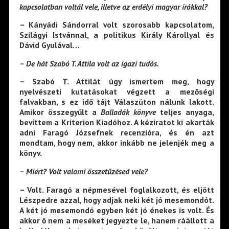
kapcsolatban voltál vele, illetve az erdélyi magyar írókkal?
– Kányádi Sándorral volt szorosabb kapcsolatom,
Szilágyi Istvánnal, a politikus Király Károllyal és
Dávid Gyulával…
– De hát Szabó T. Attila volt az igazi tudós.
– Szabó T. Attilát úgy ismertem meg, hogy
nyelvészeti kutatásokat végzett a mezőségi
falvakban, s ez idő tájt Válaszúton nálunk lakott.
Amikor összegyűlt a
Balladák könyve
teljes anyaga,
bevittem a Kriterion Kiadóhoz. A kéziratot ki akarták
adni Faragó Józsefnek recenzióra, és én azt
mondtam, hogy nem, akkor inkább ne jelenjék meg a
könyv.
– Miért? Volt valami összetűzésed vele?
– Volt. Faragó a népmesével foglalkozott, és eljött
Lészpedre azzal, hogy adjak neki két jó mesemondót.
A két jó mesemondó egyben két jó énekes is volt. És
akkor ő nem a meséket jegyezte le, hanem ráállott a