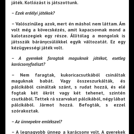
játék. Kotlózást is játszottunk.
– Ezek erdélyi játékok?
– Valószínűleg azok, mert én máshol nem láttam. Ám
volt még a kövecskézés, amit kapacsovnak mond a
kalotaszegiek egy része. Állítólag a mongolok is
játsszák báránycsülökkel egyik változatát. Ez egy
kézügyességi játék volt.
– A gyerekek faragtak maguknak játékot, esetleg
karácsonyfadíszt?
– Nem faragtak, kukoricacsutkából csináltak
maguknak babát. Vagy összeszurkálták, és
pálcikából csináltak szánt, s rudat hozzá, és elé
fogtak két ökröt vagy két tehenet, szintén
csutkából. Tettek rá szarvakat pálcikából, négy lábat
pálcikából. Jármot hozzá. Befogták, s ezzel
szórakoztak.
– Az ünnepekre emlékszel?
– A legnagyobb ünnep a karácsony volt. A gyerekek