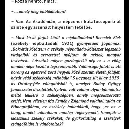
– Rózsa nénitől nincs.
– … amely még publikálatlan?
– Van. Az Akadémián, a népzenei kutatócsoportnál
szinte egy arzenált helyeztem letétbe.
– Most kicsit járjuk körül a népballadákat! Benedek Elek
(Székely népballadák, 1921)
gyönyörűen fogalmaz:
„Bokrétát kötöttem a székely népballada-költészet legszebb
virágaiból és szeretettel nyújtom át nektek, magyar
testvérek… Lássátok milyen gazdaglelkű nép ez s a világ
minden népe közül a legszomorúbb. Vidámsága fölött is ott
borong az egetverő zord hegyek közé szorult, életét, földjét,
házát védő székelység mélabúja.” S ugyanez süt ki az 1935-
ös Ortutay-féle válogatásból is, amelyet Buday György
fametszetei díszítettek. Nyilván volt valami olyan bámulatra
méltó lelkierő a székelységben, amely megsokszorozta
erejét. Nem véletlen írja Kemény Zsigmond valahol, talán az
Ethnográfiában, az ószékely balladákról, hogy „ez az a
hang, amiért odaadnám minden regényemet”. Ismerjük a
klasszikus székely székeket, de gyakorlatilag a székelyek
csángóföldre is vándoroltak?