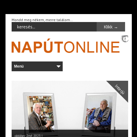
Mondd meg nékem, merre találom…
Interjú
október 2nd, 2023 |