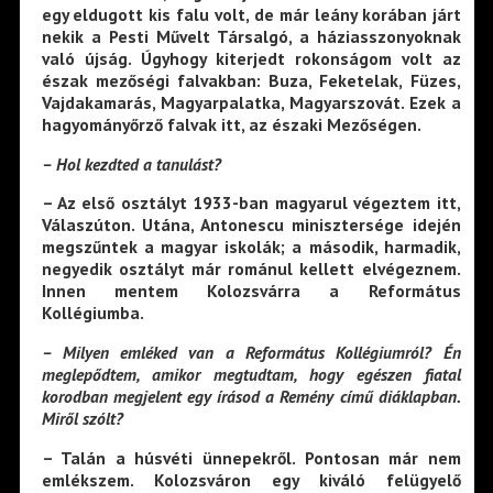
egy eldugott kis falu volt, de már leány korában járt
nekik a Pesti Művelt Társalgó, a háziasszonyoknak
való újság. Úgyhogy kiterjedt rokonságom volt az
észak mezőségi falvakban: Buza, Feketelak, Füzes,
Vajdakamarás, Magyarpalatka, Magyarszovát. Ezek a
hagyományőrző falvak itt, az északi Mezőségen.
– Hol kezdted a tanulást?
– Az első osztályt 1933-ban magyarul végeztem itt,
Válaszúton. Utána, Antonescu minisztersége idején
megszűntek a magyar iskolák; a második, harmadik,
negyedik osztályt már románul kellett elvégeznem.
Innen mentem Kolozsvárra a Református
Kollégiumba.
– Milyen emléked van a Református Kollégiumról? Én
meglepődtem, amikor megtudtam, hogy egészen fiatal
korodban megjelent egy írásod a Remény című diáklapban.
Miről szólt?
– Talán a húsvéti ünnepekről. Pontosan már nem
emlékszem. Kolozsváron egy kiváló felügyelő