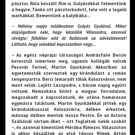
pásztor. Róla készült film is. Gulyásékkal felmentünk
a hegyre, Tankó ott pásztorkodott, tele volt a legelő
marhákkal. Bementünk a kalyibába…
– Néhány napja találkoztam Gulyás Gyulával.
Mikor
elújságoltam neki, hogy készülök Válaszútra, azonnal
rávágta: föltétlen add át Kallósnak az üdvözletemet!
Látható, hogy sokakkal kapcsolatban vagy…
– Az egész néprajzi társaságot Andrásfalvi Bercin
keresztül ismertem meg, ugyanis kollégák voltak
Pesovár Ferivel, Martin Gyurkával. Akkoriban az
egyetemisták szerveztek egy kirándulást a román
tengerpartra. Berci lemaradt tőlük Kolozsváron, nem
ment velük. Lejött Lészpedre, s három napig együtt
voltunk. Nemsokára kitört a magyar forradalom,
megszakadt a kapcsolatunk, de utána hamarosan
egymásra találtunk. Martin Gyurkáékkal jöttek egy
kirándulóbusszal Kolozsvárra, délben érkeztek,
másnap délben mentek vissza Pestre. Én az Astoria
Szállónál vártam őket – ott foglaltak nekik szobát
–, és azonnal kimentünk Mérába filmezni. Válaszúton
is akkor készültek az első táncos filmek. Aztán