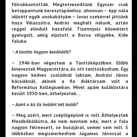
fölrobbantották. Megtetvesedtünk. Egyszer csak
betoppantunk keresztapámhoz, ahonnan – épp nála
időzött egyik unokabátyám – lovas szekérrel jöttünk
haza Válaszútra. András meghált nálunk, aztán
reggel elindult hazafelé. Tizennyolc kilométert
gyalogolt, amíg eljutott a Borsa völgyébe, Kide
faluba.
– A tanítás hogyan kezdődött?
– 1946-ban végeztem a Tanítóképzőben. Előbb
kineveztek Magyarvistára, és ott tanítóskodtam. Egy
nagyon kedves családnál laktam, Andrási János
bácsiéknál, akinek a fia diáktársam volt a
Református Kollégiumban. Mivel apám kuláklistára
került 1950-ben, áthelyeztek…
– Azért a kis tíz holdért lett kulák?
– Meg azért, mert cséplőgépünk is volt. Áthelyeztek
Mezőköbölkútra, de nem mentem oda, mert a falu
nagyon félreesett, se buszjárat, semmi sem volt. S
időközben megismerkedtem Jagamas Jánossal a