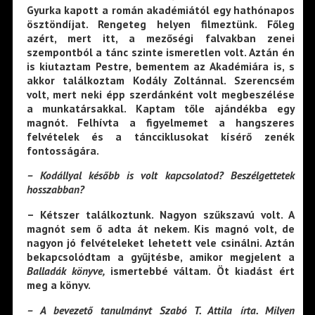
Gyurka kapott a román akadémiától egy hathónapos
ösztöndíjat. Rengeteg helyen filmeztünk. Főleg
azért, mert itt, a mezőségi falvakban zenei
szempontból a tánc szinte ismeretlen volt. Aztán én
is kiutaztam Pestre, bementem az Akadémiára is, s
akkor találkoztam Kodály Zoltánnal. Szerencsém
volt, mert neki épp szerdánként volt megbeszélése
a munkatársakkal. Kaptam tőle ajándékba egy
magnót. Felhívta a figyelmemet a hangszeres
felvételek és a táncciklusokat kísérő zenék
fontosságára.
– Kodállyal később is volt kapcsolatod? Beszélgettetek
hosszabban?
– Kétszer találkoztunk. Nagyon szűkszavú volt. A
magnót sem ő adta át nekem. Kis magnó volt, de
nagyon jó felvételeket lehetett vele csinálni. Aztán
bekapcsolódtam a gyűjtésbe, amikor megjelent a
Balladák könyve,
ismertebbé váltam. Öt kiadást ért
meg a könyv.
– A bevezető tanulmányt Szabó T. Attila írta. Milyen