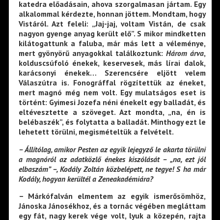
katedra előadásain, ahova szorgalmasan jártam. Egy
alkalommal kérdezte, honnan jöttem. Mondtam, hogy
Vistáról. Azt feleli: „Jaj-jaj, voltam Vistán, de csak
nagyon gyenge anyag került elő”. S mikor mindketten
kilátogattunk a faluba, már más lett a véleménye,
mert gyönyörű anyagokkal találkoztunk:
Három árva
,
kolduscsúfoló énekek, keservesek, más lírai dalok,
karácsonyi énekek… Szerencsére eljött velem
Válaszútra is. Fonográffal rögzítettük az éneket,
mert magnó még nem volt. Egy mulatságos eset is
történt: Gyimesi Jozefa néni énekelt egy balladát, és
eltévesztette a szöveget. Azt mondta, „na, én is
belébaszék”, és folytatta a balladát. Minthogy ezt le
lehetett törülni, megismételtük a felvételt.
– Állítólag, amikor Pesten az egyik lejegyző le akarta törülni
a magnóról az adatközlő énekes kiszólását – „na, ezt jól
elbaszám” –, Kodály Zoltán közbelépett, ne tegye! S ha már
Kodály, hogyan kerültél a Zeneakadémiára?
– Márkófalván elmentem az egyik ismerősömhöz,
Jánoska Jánosékhoz, és a tornác végében megláttam
egy fát, nagy kerek vége volt, lyuk a közepén, rajta