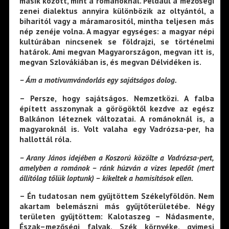
másik között, mint a románoknál. Például a mezőségi
zenei dialektus annyira különbözik az oltyántól, a
biharitól vagy a máramarositól, mintha teljesen más
nép zenéje volna. A magyar egységes: a magyar népi
kultúrában nincsenek se földrajzi, se történelmi
határok. Ami megvan Magyarországon, megvan itt is,
megvan Szlovákiában is, és megvan Délvidéken is.
– Ám a motívumvándorlás egy sajátságos dolog.
– Persze, hogy sajátságos. Nemzetközi. A falba
épített asszonynak a görögöktől kezdve az egész
Balkánon léteznek változatai. A románoknál is, a
magyaroknál is. Volt valaha egy Vadrózsa-per, ha
hallottál róla.
– Arany János idejében a Koszorú közölte a Vadrózsa-pert,
amelyben a románok – ránk húzván a vizes lepedőt (mert
állítólag tőlük loptunk) – kikeltek a hamisítások ellen.
– Én tudatosan nem gyűjtöttem Székelyföldön. Nem
akartam belemászni más gyűjtőterületébe. Négy
területen gyűjtöttem: Kalotaszeg – Nádasmente,
Észak–mezőségi falvak, Szék környéke, gyimesi