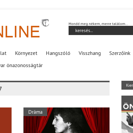
Mondd meg nékem, merre találom…
lat
Környezet
Hangszóló
Visszhang
Szerzőink
ar önazonosságtár
Kie
7
Dráma