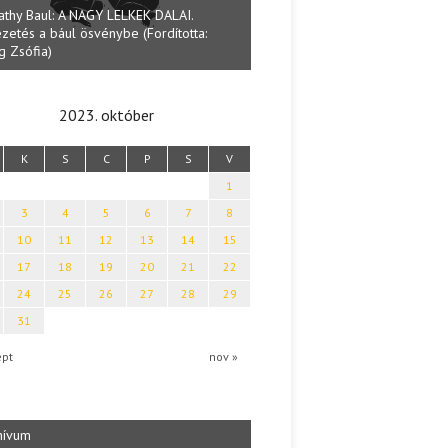
athy Baul: A NAGY LELKEK DALAI.
zetés a bául ösvénybe (Fordította:
Halmai Tamás: Megválaszolt ér
g Zsófia)
Ibolya költői világa
2023. október
K
S
C
P
S
V
1
3
4
5
6
7
8
10
11
12
13
14
15
17
18
19
20
21
22
24
25
26
27
28
29
31
ept
nov »
hívum