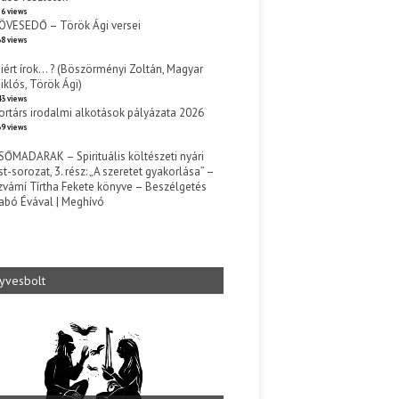
6 views
ÖVESEDŐ – Török Ági versei
8 views
iért írok… ? (Böszörményi Zoltán, Magyar
iklós, Török Ági)
3 views
ortárs irodalmi alkotások pályázata 2026
9 views
SŐMADARAK – Spirituális költészeti nyári
st-sorozat, 3. rész: „A szeretet gyakorlása” –
zvámí Tírtha Fekete könyve – Beszélgetés
abó Évával | Meghívó
s
yvesbolt