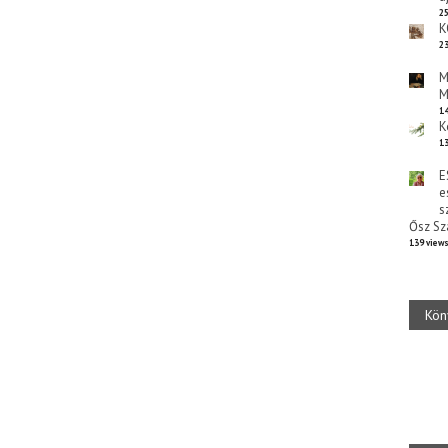
25
K
23
M
M
14
K
13
E
e
s
Ősz Sz
139 view
Kön