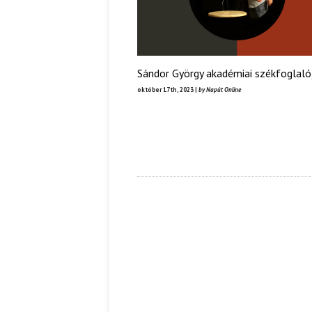
Sándor György akadémiai székfoglaló
október 17th, 2023 |
by Napút Online