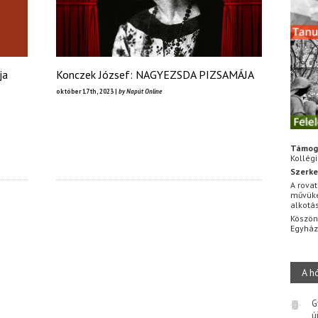
ja
Konczek József: NAGYEZSDA PIZSAMÁJA
október 17th, 2023 |
by Napút Online
Támog
Kollég
Szerke
A rovat
művüke
alkotá
Köszön
Egyhá
A h
G
ú