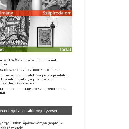
ató:
NKA Összművészeti Programok
iuma
sztő:
Szondi György, Toót-Holló Tamás
 természetesen nyitott: várjuk szépirodalmi
t, tanulmányukat, képzőművészeti
sukat, hozzászólásukat.
jük a fotókat a Magyarországi Református
znak
ónap legolvasottabb bejegyzései
yörgyi Csaba: Lépések könyve (napló) –
jabb részletek*