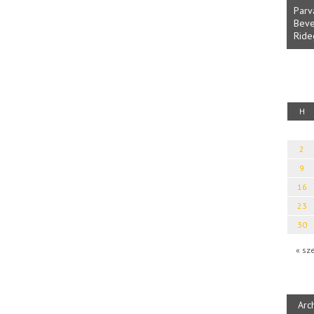
Parv
Beve
Ride
fényből
Káplán Géza: Erotikai kalauz
H
2
9
16
23
30
« sz
Arc