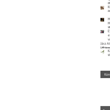
25
K
21
M
M
18
E
e
v
Jász At
149 view
K
13
Kön