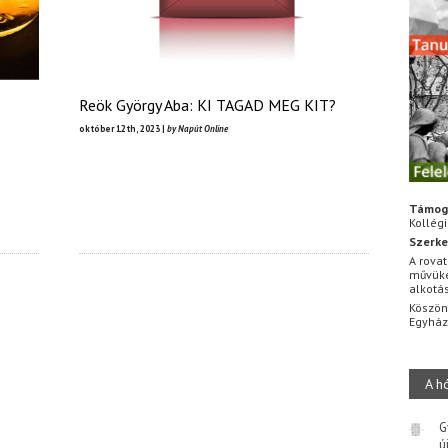
Reök György Aba: KI TAGAD MEG KIT?
október 12th, 2023 |
by Napút Online
Támog
Kollég
Szerke
A rovat
művüke
alkotá
Köszön
Egyhá
A h
G
ú