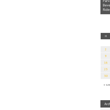
Parv
Beve
Ride
fényből
Káplán Géza: Erotikai kalauz
H
2
9
16
23
30
« sz
Arc