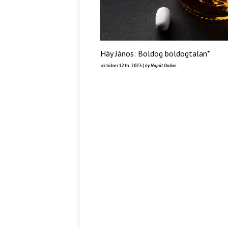
Háy János: Boldog boldogtalan*
október 12th, 2023 |
by Napút Online