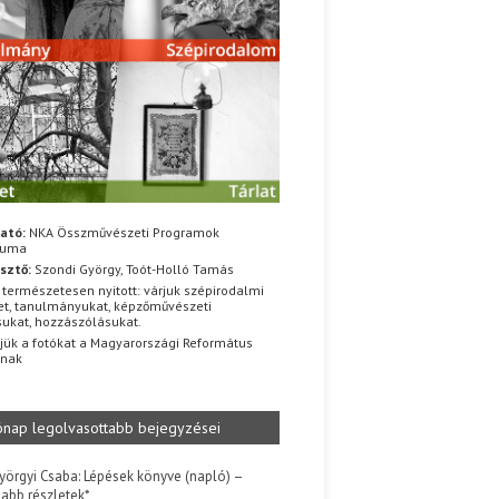
ató:
NKA Összművészeti Programok
iuma
sztő:
Szondi György, Toót-Holló Tamás
 természetesen nyitott: várjuk szépirodalmi
t, tanulmányukat, képzőművészeti
sukat, hozzászólásukat.
jük a fotókat a Magyarországi Református
znak
ónap legolvasottabb bejegyzései
yörgyi Csaba: Lépések könyve (napló) –
jabb részletek*