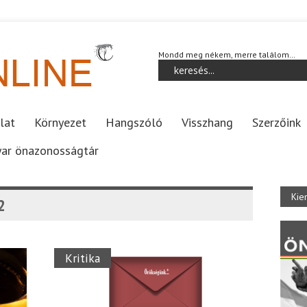
Mondd meg nékem, merre találom…
lat
Környezet
Hangszóló
Visszhang
Szerzőink
ar önazonosságtár
Kie
2
Kritika