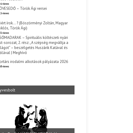
6 views
ÖVESEDŐ – Török Ági versei
3 views
iért írok… ? (Böszörményi Zoltán, Magyar
iklós, Török Ági)
3 views
SŐMADARAK – Spirituális költészeti nyári
st-sorozat, 2. rész: „A szépség megváltja a
ilágot” – beszélgetés Huszárik Katával és
tilával | Meghívó
s
ortárs irodalmi alkotások pályázata 2026
8 views
yvesbolt