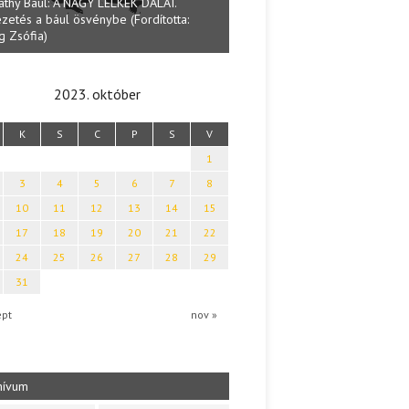
athy Baul: A NAGY LELKEK DALAI.
zetés a bául ösvénybe (Fordította:
Halmai Tamás: Megválaszolt ér
g Zsófia)
Ibolya költői világa
2023. október
K
S
C
P
S
V
1
3
4
5
6
7
8
10
11
12
13
14
15
17
18
19
20
21
22
24
25
26
27
28
29
31
ept
nov »
hívum