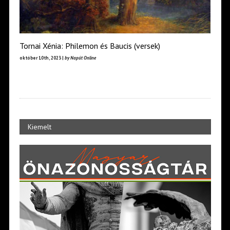
Tornai Xénia: Philemon és Baucis (versek)
október 10th, 2023 |
by Napút Online
Kiemelt