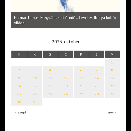
l
Halmai Tamás: Megválaszolt érintés. Leveles Ibolya költői
Laka
világa
2023. október
H
K
S
C
P
S
V
1
2
3
4
5
6
7
8
9
10
11
12
13
14
15
16
17
18
19
20
21
22
23
24
25
26
27
28
29
30
31
« szept
nov »