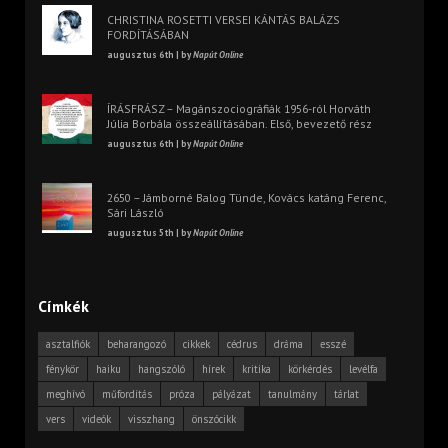
CHRISTINA ROSETTI VERSEI KÁNTÁS BALÁZS
FORDÍTÁSÁBAN
augusztus 6th | by
Napút Online
ÍRÁSFRÁSZ – Magánszociográfiák 1956-ról Horváth
Júlia Borbála összeállításában. Első, bevezető rész
augusztus 6th | by
Napút Online
2650 – Jámborné Balog Tünde, Kovács katáng Ferenc,
Sári László
augusztus 5th | by
Napút Online
Címkék
asztalfiók
beharangozó
cikkek
cédrus
dráma
esszé
fénykör
haiku
hangszóló
hírek
kritika
körkérdés
levélfa
meghívó
műfordítás
próza
pályázat
tanulmány
tárlat
vers
videók
visszhang
önszócikk