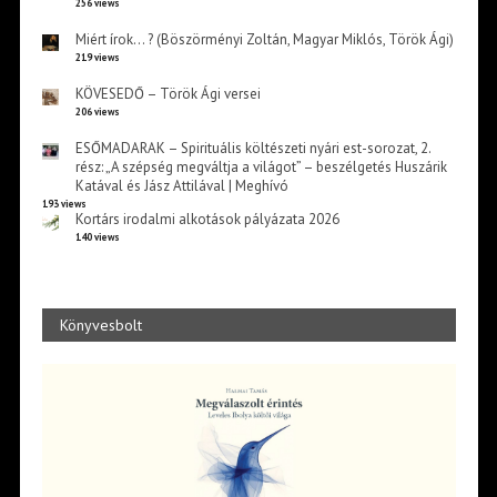
256 views
Miért írok… ? (Böszörményi Zoltán, Magyar Miklós, Török Ági)
219 views
KÖVESEDŐ – Török Ági versei
206 views
ESŐMADARAK – Spirituális költészeti nyári est-sorozat, 2.
rész: „A szépség megváltja a világot” – beszélgetés Huszárik
Katával és Jász Attilával | Meghívó
193 views
Kortárs irodalmi alkotások pályázata 2026
140 views
Könyvesbolt