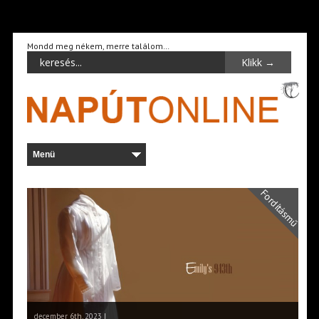
Mondd meg nékem, merre találom…
Fordításmű
december 6th, 2023 |