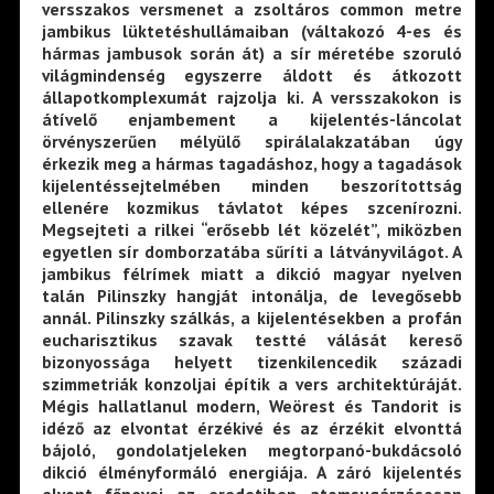
versszakos versmenet a zsoltáros common metre
jambikus lüktetéshullámaiban (váltakozó 4-es és
hármas jambusok során át) a sír méretébe szoruló
világmindenség egyszerre áldott és átkozott
állapotkomplexumát rajzolja ki. A versszakokon is
átívelő enjambement a kijelentés-láncolat
örvényszerűen mélyülő spirálalakzatában úgy
érkezik meg a hármas tagadáshoz, hogy a tagadások
kijelentéssejtelmében minden beszorítottság
ellenére kozmikus távlatot képes szcenírozni.
Megsejteti a rilkei “erősebb lét közelét”, miközben
egyetlen sír domborzatába sűríti a látványvilágot. A
jambikus félrímek miatt a dikció magyar nyelven
talán Pilinszky hangját intonálja, de levegősebb
annál. Pilinszky szálkás, a kijelentésekben a profán
eucharisztikus szavak testté válását kereső
bizonyossága helyett tizenkilencedik századi
szimmetriák konzoljai építik a vers architektúráját.
Mégis hallatlanul modern, Weörest és Tandorit is
idéző az elvontat érzékivé és az érzékit elvonttá
bájoló, gondolatjeleken megtorpanó-bukdácsoló
dikció élményformáló energiája. A záró kijelentés
elvont főnevei az eredetiben atomsugárzásosan