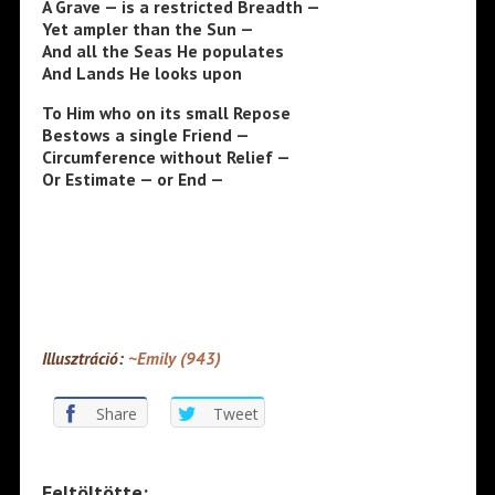
A Grave — is a restricted Breadth —
Yet ampler than the Sun —
And all the Seas He populates
And Lands He looks upon
To Him who on its small Repose
Bestows a single Friend —
Circumference without Relief —
Or Estimate — or End —
Illusztráció:
~Emily (943)
Share
Tweet
Feltöltötte: