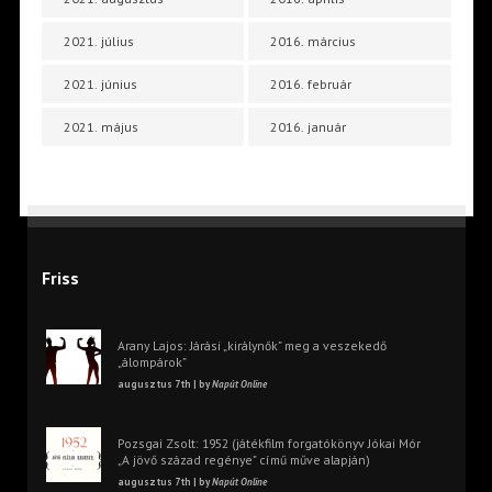
2021. július
2016. március
2021. június
2016. február
2021. május
2016. január
Friss
Arany Lajos: Járási „királynők” meg a veszekedő
„álompárok”
augusztus 7th | by
Napút Online
Pozsgai Zsolt: 1952 (játékfilm forgatókönyv Jókai Mór
„A jövő század regénye” című műve alapján)
augusztus 7th | by
Napút Online