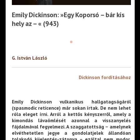
Emily Dickinson: »Egy Koporsó – bár kis
hely az – « (943)
•
G. István
László
Dickinson fordításához
Emily Dickinson vulkanikus hallgatagságáról
(spasmodic reticence) már sokan írtak. De nem lehet
róla eleget írni. Arról a kettős kényszerről, amely a
kimondás lávaömlését azonnal a visszanyelés
fájdalmával fegyelmezi. A szaggatottság – amelynek
elvéthetetlen jegye a gondolatjelek állandóan
tolakodó kijelentés-zátonya – ezáltal nem modor,