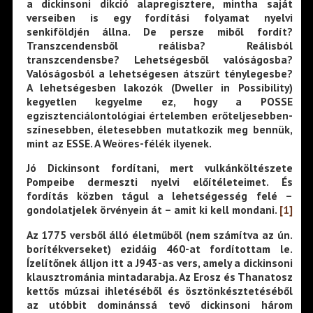
a dickinsoni dikció alapregisztere, mintha saját
verseiben is egy fordítási folyamat nyelvi
senkiföldjén állna. De persze miből fordít?
Transzcendensből reálisba? Reálisból
transzcendensbe? Lehetségesből valóságosba?
Valóságosból a lehetségesen átszűrt ténylegesbe?
A lehetségesben lakozók (Dweller in Possibility)
kegyetlen kegyelme ez, hogy a POSSE
egzisztenciálontológiai értelemben erőteljesebben-
színesebben, életesebben mutatkozik meg bennük,
mint az ESSE. A Weöres-félék ilyenek.
Jó Dickinsont fordítani, mert vulkánköltészete
Pompeibe dermeszti nyelvi előítéleteimet. És
fordítás közben tágul a lehetségesség felé –
gondolatjelek örvényein át – amit ki kell mondani.
[1]
Az 1775 versből álló életműből (nem számítva az ún.
borítékverseket) ezidáig 460-at fordítottam le.
Ízelítőnek álljon itt a J943-as vers, amely a dickinsoni
klausztrománia mintadarabja. Az Erosz és Thanatosz
kettős múzsai ihletéséből és ösztönkésztetéséből
az utóbbit dominánssá tevő dickinsoni három