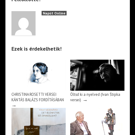
Napút Online
Ezek is érdekelhetik!
CHRISTINA ROSETTI VERSEI
Öltsd ki a nyelved (Ivan Štrpka
→
KÁNTÁS BALÁZS FORDÍTÁSÁBAN
versei)
→