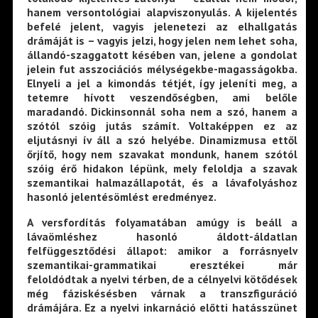
hanem versontológiai alapviszonyulás. A kijelentés
befelé jelent, vagyis jelenetezi az elhallgatás
drámáját is – vagyis jelzi, hogy jelen nem lehet soha,
állandó-szaggatott késében van, jelene a gondolat
jelein fut asszociációs mélységekbe-magasságokba.
Elnyeli a jel a kimondás tétjét, így jeleníti meg, a
tetemre hívott veszendőségben, ami belőle
maradandó. Dickinsonnál soha nem a szó, hanem a
szótól szóig jutás számít. Voltaképpen ez az
eljutásnyi ív áll a szó helyébe. Dinamizmusa ettől
őrjítő, hogy nem szavakat mondunk, hanem szótól
szóig érő hidakon lépünk, mely feloldja a szavak
szemantikai halmazállapotát, és a lávafolyáshoz
hasonló jelentésömlést eredményez.
A versfordítás folyamatában amúgy is beáll a
lávaömléshez hasonló áldott-áldatlan
felfüggesztődési állapot: amikor a forrásnyelv
szemantikai-grammatikai eresztékei már
feloldódtak a nyelvi térben, de a célnyelvi kötődések
még fáziskésésben várnak a transzfiguráció
drámájára. Ez a nyelvi inkarnáció előtti hatásszünet