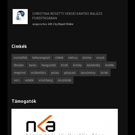
CHRISTINA ROSETTI VERSEI KÁNTÁS BALÁZS
FORDÍTÁSÁBAN
augusztus 6th | by
Napút Online
Címkék
asztalfiók
beharangozó
cikkek
cédrus
dráma
esszé
fénykör
haiku
hangszóló
hírek
kritika
körkérdés
levélfa
meghívó
műfordítás
próza
pályázat
tanulmány
tárlat
vers
videók
visszhang
önszócikk
Támogatók