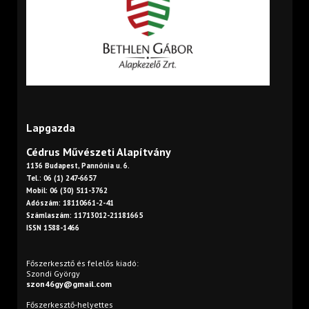
Lapgazda
Cédrus Művészeti Alapítvány
1136 Budapest, Pannónia u. 6.
Tel.: 06 (1) 247-6657
Mobil: 06 (30) 511-3762
Adószám: 18110661-2-41
Számlaszám: 11713012-21181665
ISSN 1588-1466
Főszerkesztő és felelős kiadó:
Szondi György
szon46gy@gmail.com
Főszerkesztő-helyettes