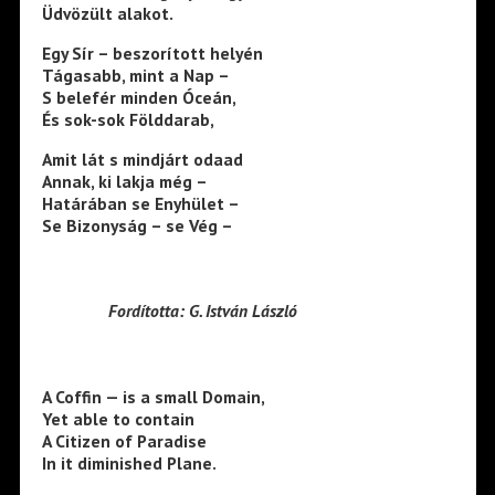
Üdvözült alakot.
Egy Sír – beszorított helyén
Tágasabb, mint a Nap –
S belefér minden Óceán,
És sok-sok Földdarab,
Amit lát s mindjárt odaad
Annak, ki lakja még –
Határában se Enyhület –
Se Bizonyság – se Vég –
Fordította: G. István László
A Coffin — is a small Domain,
Yet able to contain
A Citizen of Paradise
In it diminished Plane.