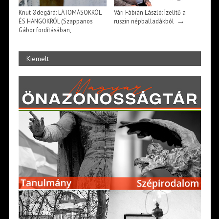
Knut Ødegård: LÁTOMÁSOKRÓL
Vári Fábián László: Ízelítő a
→
ÉS HANGOKRÓL (Szappanos
ruszin népballadákból
Gábor fordításában,
→
bevezetőjével)
Kiemelt