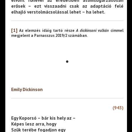
erősek – ezt visszaadni csak az adaptáció felé
elhajló verstolmácsolással lehet – ha lehet.
[1]
Az elemzés idáig tartó része
A dicikinsoni vulkán
címmel
megjelent a Parnasszus 2019/2 számában.
•
Emily Dickinson
(943)
Egy Koporsó – bár kis hely az –
Képes lesz arra, hogy
Szűk terébe fogadjon egy