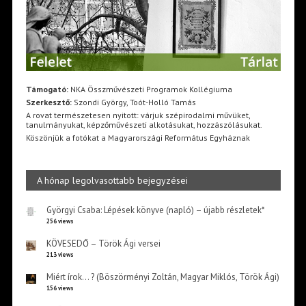
Támogató:
NKA Összművészeti Programok Kollégiuma
Szerkesztő:
Szondi György, Toót-Holló Tamás
A rovat természetesen nyitott: várjuk szépirodalmi művüket,
tanulmányukat, képzőművészeti alkotásukat, hozzászólásukat.
Köszönjük a fotókat a Magyarországi Református Egyháznak
A hónap legolvasottabb bejegyzései
Györgyi Csaba: Lépések könyve (napló) – újabb részletek*
256 views
KÖVESEDŐ – Török Ági versei
213 views
Miért írok… ? (Böszörményi Zoltán, Magyar Miklós, Török Ági)
156 views