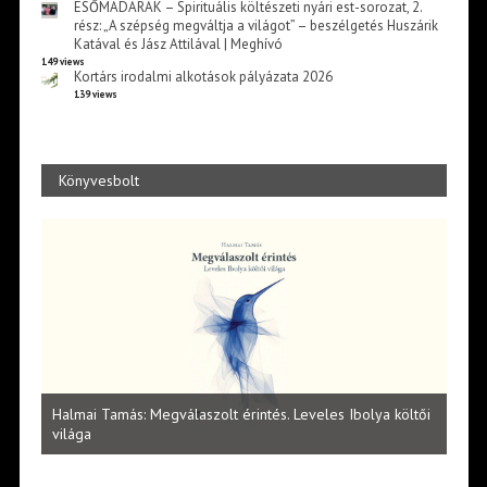
ESŐMADARAK – Spirituális költészeti nyári est-sorozat, 2.
rész: „A szépség megváltja a világot” – beszélgetés Huszárik
Katával és Jász Attilával | Meghívó
149 views
Kortárs irodalmi alkotások pályázata 2026
139 views
Könyvesbolt
l
Halmai Tamás: Megválaszolt érintés. Leveles Ibolya költői
Laka
világa