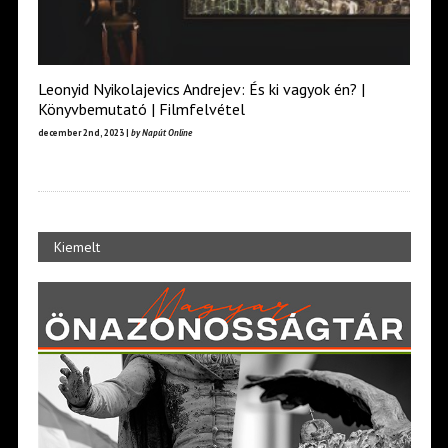
Leonyid Nyikolajevics Andrejev: És ki vagyok én? |
Könyvbemutató | Filmfelvétel
december 2nd, 2023 |
by Napút Online
Kiemelt