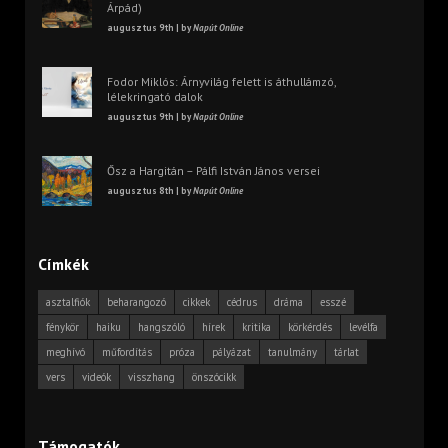
Árpád)
augusztus 9th | by
Napút Online
Fodor Miklós: Árnyvilág felett is áthullámzó,
lélekringató dalok
augusztus 9th | by
Napút Online
Ősz a Hargitán – Pálfi István János versei
augusztus 8th | by
Napút Online
Címkék
asztalfiók
beharangozó
cikkek
cédrus
dráma
esszé
fénykör
haiku
hangszóló
hírek
kritika
körkérdés
levélfa
meghívó
műfordítás
próza
pályázat
tanulmány
tárlat
vers
videók
visszhang
önszócikk
Támogatók