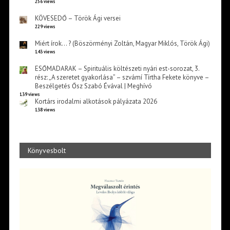
256 views
KÖVESEDŐ – Török Ági versei
229 views
Miért írok… ? (Böszörményi Zoltán, Magyar Miklós, Török Ági)
143 views
ESŐMADARAK – Spirituális költészeti nyári est-sorozat, 3.
rész: „A szeretet gyakorlása” – szvámí Tírtha Fekete könyve –
Beszélgetés Ősz Szabó Évával | Meghívó
139 views
Kortárs irodalmi alkotások pályázata 2026
138 views
Könyvesbolt