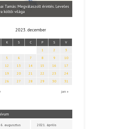
Lakatos Fleisz Katalin: Vasárna
ai Tamás: Megválaszolt érintés. Leveles
Sárszegen
a költői világa
2023. december
K
S
C
P
S
V
1
2
3
5
6
7
8
9
10
12
13
14
15
16
17
19
20
21
22
23
24
26
27
28
29
30
31
v
jan »
hívum
6. augusztus
2021. április