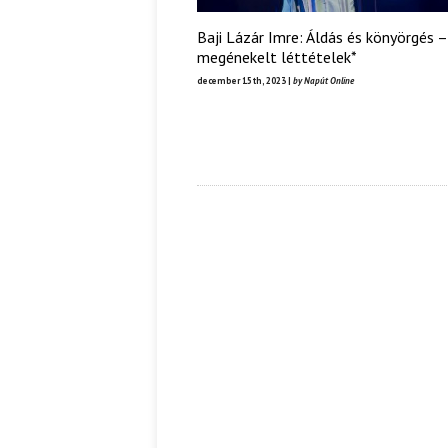
Baji Lázár Imre: Áldás és könyörgés –
megénekelt léttételek*
december 15th, 2023 |
by Napút Online