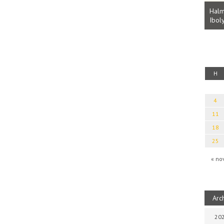
Parvathy Baul: A NAGY LELKEK DALAI.
Bevezetés a bául ösvénybe (Fordította:
Halm
Rideg Zsófia)
Iboly
uz
H
4
11
18
25
« no
Arc
202