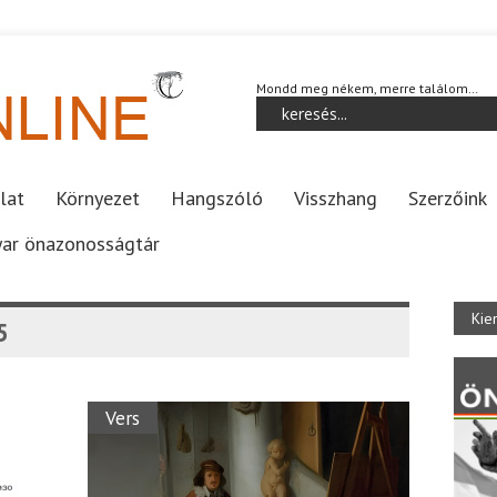
Mondd meg nékem, merre találom…
lat
Környezet
Hangszóló
Visszhang
Szerzőink
ar önazonosságtár
Kie
5
Vers