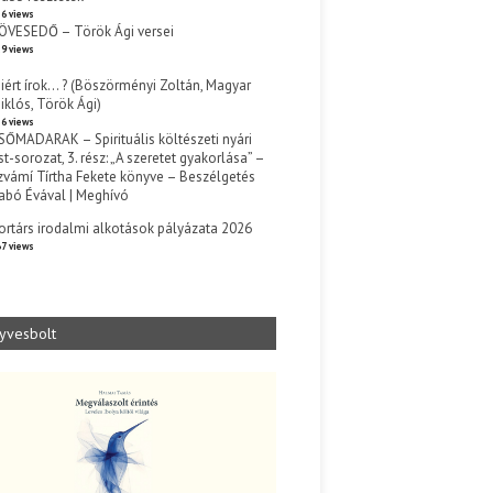
6 views
ÖVESEDŐ – Török Ági versei
9 views
iért írok… ? (Böszörményi Zoltán, Magyar
iklós, Török Ági)
6 views
SŐMADARAK – Spirituális költészeti nyári
st-sorozat, 3. rész: „A szeretet gyakorlása” –
zvámí Tírtha Fekete könyve – Beszélgetés
abó Évával | Meghívó
s
ortárs irodalmi alkotások pályázata 2026
7 views
yvesbolt