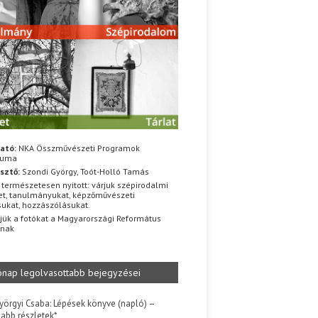
ató:
NKA Összművészeti Programok
iuma
sztő:
Szondi György, Toót-Holló Tamás
 természetesen nyitott: várjuk szépirodalmi
t, tanulmányukat, képzőművészeti
sukat, hozzászólásukat.
jük a fotókat a Magyarországi Református
znak
ónap legolvasottabb bejegyzései
yörgyi Csaba: Lépések könyve (napló) –
jabb részletek*