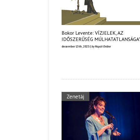
Bokor Levente: VÍZJELEK, AZ
IDŐSZERŰSÉG MÚLHATATLANSÁGA
december 15th, 2023 |
by Napút Online
Zenetáj