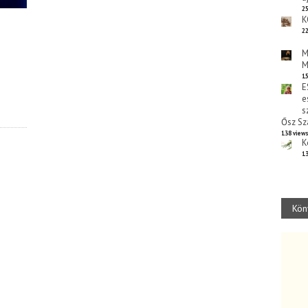
25
K
22
M
M
15
E
e
s
Ősz Sz
138 view
K
13
Kön