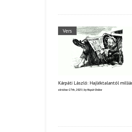
Vers
Kárpáti László: Hajléktalantól milliá
október 27th, 2025 |
by Napút Online