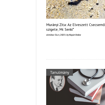
Murányi Zita: Az Elveszett Csecsemő
szigete, Mr. Senki*
október 31st, 2025 |
by Napút Online
Tanulmány