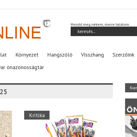
Mondd meg nékem, merre találom…
lat
Környezet
Hangszóló
Visszhang
Szerzőink
ar önazonosságtár
Kie
025
Kritika