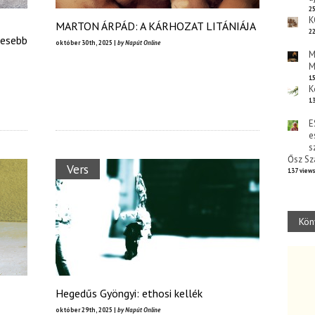
25
K
MARTON ÁRPÁD: A KÁRHOZAT LITÁNIÁJA
22
tesebb
október 30th, 2025 |
by Napút Online
M
M
15
K
13
E
e
s
Ősz Sz
Vers
137 view
Kön
Hegedűs Gyöngyi: ethosi kellék
október 29th, 2025 |
by Napút Online