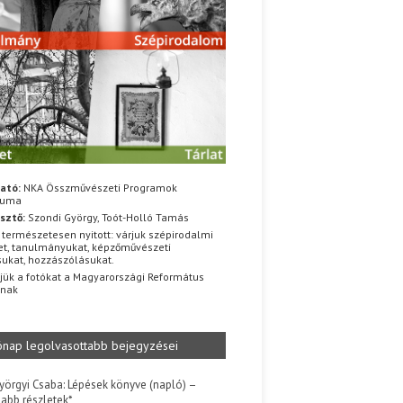
ató:
NKA Összművészeti Programok
iuma
sztő:
Szondi György, Toót-Holló Tamás
 természetesen nyitott: várjuk szépirodalmi
t, tanulmányukat, képzőművészeti
sukat, hozzászólásukat.
jük a fotókat a Magyarországi Református
znak
ónap legolvasottabb bejegyzései
yörgyi Csaba: Lépések könyve (napló) –
jabb részletek*