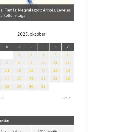
Lakatos Fleisz Katalin: Vasárna
ai Tamás: Megválaszolt érintés. Leveles
Sárszegen
a költői világa
2025. október
K
S
C
P
S
V
1
2
3
4
5
7
8
9
10
11
12
14
15
16
17
18
19
21
22
23
24
25
26
28
29
30
31
ept
nov »
hívum
6. augusztus
2021. április