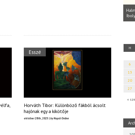
Parvathy Baul: A NAGY LELKEK DALAI.
Bevezetés a bául ösvénybe (Fordította:
Halm
Rideg Zsófia)
Iboly
uz
H
Esszé
6
13
20
27
« sz
vélfa,
Horváth Tibor: Különböző fákból ácsolt
hajónak egy a kikötője
október 28th, 2025 |
by Napút Online
Arc
202