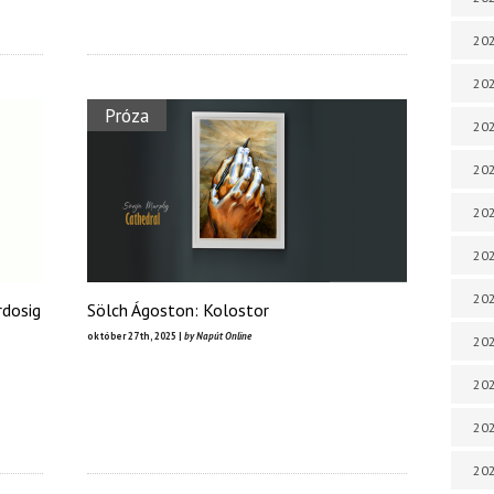
202
202
Próza
202
202
202
202
202
rdosig
Sölch Ágoston: Kolostor
október 27th, 2025 |
by Napút Online
20
20
202
202