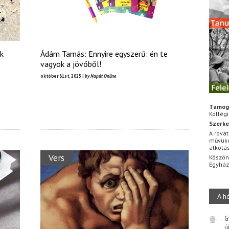
k
Ádám Tamás: Ennyire egyszerű: én te
vagyok a jövőből!
október 31st, 2025 |
by Napút Online
Támog
Kollég
Szerke
A rovat
művüke
alkotá
Vers
Köszön
Egyhá
A h
G
ú