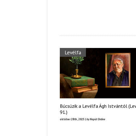
Ispány Marietta: Szavak a fényből
Káplán Géza: Erotikai kala
Levélfa
Búcsúzik a Levélfa Ágh Istvántól (Le
91.)
október 28th, 2025 |
by Napút Online