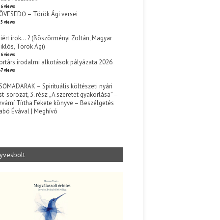
6 views
ÖVESEDŐ – Török Ági versei
5 views
iért írok… ? (Böszörményi Zoltán, Magyar
iklós, Török Ági)
6 views
ortárs irodalmi alkotások pályázata 2026
7 views
SŐMADARAK – Spirituális költészeti nyári
st-sorozat, 3. rész: „A szeretet gyakorlása” –
zvámí Tírtha Fekete könyve – Beszélgetés
abó Évával | Meghívó
s
yvesbolt