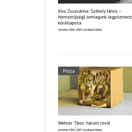
Kiss Zsuzsánna: Székely János –
Nemzeti(ségi) önmagunk legpózmen
kórállapota
október 30th, 2025 |
by Napút Online
Próza
Wehner Tibor: három rövid
október 29th, 2025 |
by Napút Online