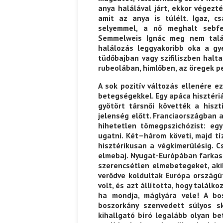
anya halálával járt, ekkor végezt
amit az anya is túlélt. Igaz, 
selyemmel, a nő meghalt sebfe
Semmelweis Ignác meg nem talá
halálozás leggyakoribb oka a gye
tüdőbajban vagy szifiliszben hal
rubeolában, himlőben, az öregek p
A sok pozitív változás ellenére e
betegségekkel. Egy apáca hisztéri
gyötört társnői követték a hisz
jelenség előtt. Franciaországban 
hihetetlen tömegpszichózist: eg
ugatni. Két–három követi, majd tí
hisztérikusan a végkimerülésig. C
elmebaj. Nyugat-Európában farkas
szerencsétlen elmebetegeket, aki
verődve koldultak Európa országút
volt, és azt állította, hogy találk
ha mondja, máglyára vele! A bos
boszorkány szenvedett súlyos sk
kihallgató bíró legalább olyan be