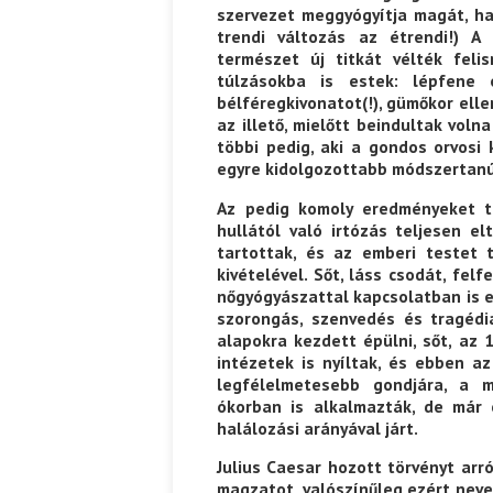
szervezet meggyógyítja magát, ha
trendi változás az étrendi!) A 
természet új titkát vélték fel
túlzásokba is estek: lépfene 
bélféregkivonatot(!), gümőkor elle
az illető, mielőtt beindultak voln
többi pedig, aki a gondos orvosi
egyre kidolgozottabb módszertanú
Az pedig komoly eredményeket tu
hullától való irtózás teljesen e
tartottak, és az emberi testet 
kivételével. Sőt, láss csodát, fel
nőgyógyászattal kapcsolatban is e
szorongás, szenvedés és tragédi
alapokra kezdett épülni, sőt, az
intézetek is nyíltak, és ebben az
legfélelmetesebb gondjára, a 
ókorban is alkalmazták, de már
halálozási arányával járt.
Julius Caesar hozott törvényt arr
magzatot, valószínűleg ezért neve