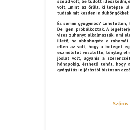
szelíd volt, be tudott illeszkedni, 
volt, „mint az őrült, ki letépte 
tudtak mit kezdeni a dühöngőkkel:
És semmi gyógymód? Lehetetlen, 
De igen, próbálkoztak. A legelter
vizes zuhanyt alkalmazták, ami el
illető, ha abbahagyta a rohamá
ellen az volt, hogy a beteget eg
eszméletét vesztette, tényleg elm
jóslat volt, ugyanis a szerencsé
hónapokig, érthető tehát, hogy 
gyógyítási eljárástól biztosan azzá
Szőrös 