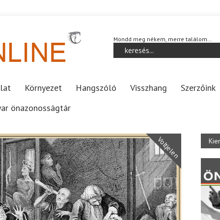
Mondd meg nékem, merre találom…
lat
Környezet
Hangszóló
Visszhang
Szerzőink
ar önazonosságtár
Voltjelen
Kie