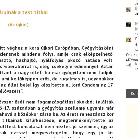
25
K
árulnak a
test
titkai
21
M
(Az újkor)
M
15
E
e
 vitt véghez a kora újkori Európában. Gyógyításként
s
ciensnek mindene folyt, amije csak elképzelhető,
Ősz Sz
asztó, hashajtó, nyálfolyás okozó hatása volt.
137 view
K
 viperaborral is, elég csekély eredménnyel. Aztán
13
ttant a nagy ötlet: ha már gyógyítani nem tudjuk,
 ami kellőképpen erős, de rugalmas is, ugyanakkor
az állat bele! Így készítette el lord Condom az 17.
élóvszert”.
Kön
ióvszer ősét nem fogamzásgátlási okokból találták
16-17. században a gyógyítás szelleme ugyanis már
 ahová a középkor zárta be. Az érett reneszánsz kor
titkainak kifürkészése, megtermékenyítette az
olttest boncolását nem nézték jó szemmel, így az
tak ezt-azt megvesztegetni, hogy egy jó kis