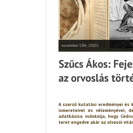
november 13th, 2020 |
Szűcs Ákos: Fej
az orvoslás törté
A szerző kutatási eredményei és 
ismereteivel és véleményével, d
adatbázisa indokolja, hogy Cédr
teret engedve akár az olvasói vitán