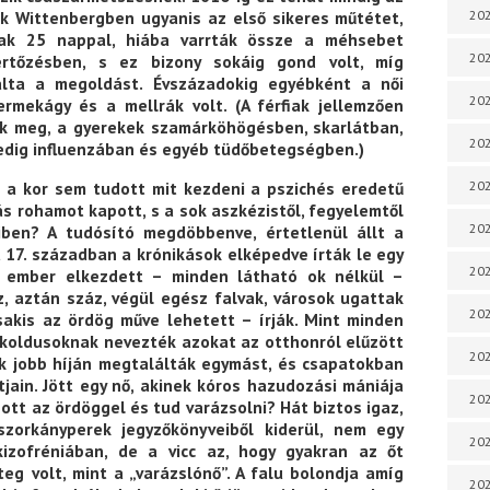
202
ék Wittenbergben ugyanis az első sikeres műtétet,
csak 25 nappal, hiába varrták össze a méhsebet
202
rtőzésben, s ez bizony sokáig gond volt, míg
lta a megoldást. Évszázadokig egyébként a női
202
rmekágy és a mellrák volt. (A férfiak jellemzően
tak meg, a gyerekek szamárköhögésben, skarlátban,
202
edig influenzában és egyéb tüdőbetegségben.)
z a kor sem tudott mit kezdeni a pszichés eredetű
202
ás rohamot kapott, s a sok aszkézistől, fegyelemtől
202
tiben? A tudósító megdöbbenve, értetlenül állt a
a 17. században a krónikások elképedve írták le egy
202
y ember elkezdett – minden látható ok nélkül –
z, aztán száz, végül egész falvak, városok ugattak
202
sakis az ördög műve lehetett – írják. Mint minden
koldusoknak nevezték azokat az otthonról elűzött
202
k jobb híján megtalálták egymást, és csapatokban
jain. Jött egy nő, akinek kóros hazudozási mániája
20
ozott az ördöggel és tud varázsolni? Hát biztos igaz,
zorkányperek jegyzőkönyveiből kiderül, nem egy
20
izofréniában, de a vicc az, hogy gyakran az őt
teg volt, mint a „varázslónő”. A falu bolondja amíg
202