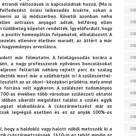
 étrendi változások is kapcsolódnak hozzá. (Ma is
felfedezést óriási lelkesedés kísérte, sokan a
202
ismerni az új módszerben. Követői azonban néha
ellen antraxos anyagot adtak, bélféreg ellen
202
n tüdőbeteg köpetét rendelték. Így előfordult, hogy
202
a a pozitív homeopátiás folyamatok, elhalálozott. A
 kezelés ellenére életben maradt, az áttért a már
202
 hagyományos orvoslásra.
dott már fölmutatni. A felvilágosodás korára a
202
ltűnt, a nagy professzorok nyilvános boncolásokat
teljesen feltárták néhány rejtett porc és szalag
202
fedezték most már a szűzhártyát is! A szülészettel-
loszlott az az ókori–középkori prüdéria, mely annyi
202
a forrása volt egykoron. A szülészet tudományos
202
 1700-as években több városban szülészeti oktatói
 időben sikerült megoldást találni a szülés egyik
20
magzat elakadására. A császármetszést már az
 csak legvégső esetben és ez az anyák 100%-os
20
ól, hogy a haldokló vagy halott nőből metsszék ki a
202
zik császármetszésnek. 1610-ig ez tehát mindig az