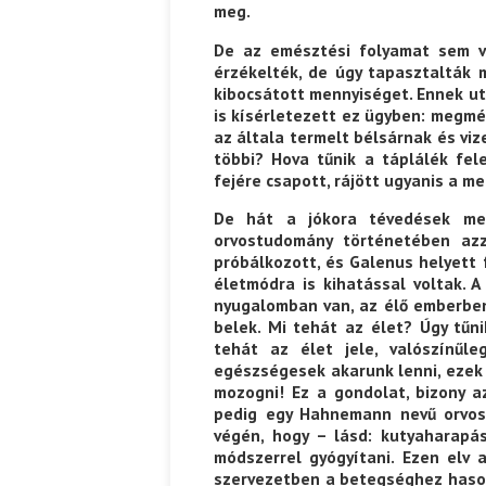
meg.
De az emésztési folyamat sem vo
érzékelték, de úgy tapasztalták
kibocsátott mennyiséget. Ennek utá
is kísérletezett ez ügyben: megmé
az általa termelt bélsárnak és viz
többi? Hova tűnik a táplálék fel
fejére csapott, rájött ugyanis a m
De hát a jókora tévedések mel
orvostudomány történetében az
próbálkozott, és Galenus helyett 
életmódra is kihatással voltak. 
nyugalomban van, az élő emberben 
belek. Mi tehát az élet? Úgy tű
tehát az élet jele, valószínűl
egészségesek akarunk lenni, ezek 
mozogni! Ez a gondolat, bizony a
pedig egy Hahnemann nevű orvos
végén, hogy – lásd: kutyaharapá
módszerrel gyógyítani. Ezen elv 
szervezetben a betegséghez hason