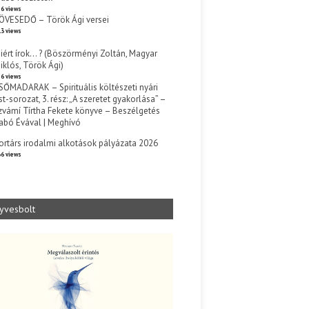
6 views
ÖVESEDŐ – Török Ági versei
3 views
iért írok… ? (Böszörményi Zoltán, Magyar
iklós, Török Ági)
6 views
SŐMADARAK – Spirituális költészeti nyári
st-sorozat, 3. rész: „A szeretet gyakorlása” –
zvámí Tírtha Fekete könyve – Beszélgetés
abó Évával | Meghívó
s
ortárs irodalmi alkotások pályázata 2026
6 views
yvesbolt