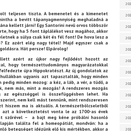
202
lt teljesen tiszta. A bemenetet és a kimenetet
202
 mintha a bevitt tápanyagmennyiség meghaladná a
na kellett járni! Egy Santorini nevű orvos többször
202
rte, hogy ha 5 font táplálékot vesz magához, akkor
eletnek a súlya csak két és fél font! De hova lesz a
202
e? Ez azért elég nagy tétel! Majd egyszer csak a
egoldásra. Hát persze! Elpárolog!
202
lett azért az újkor nagy fejlődést hozott az
202
zal, hogy természettudományos magyarázatokkal
felfedezte újra Hippokratészt. Az új gondolatok az
202
A hullákban ugyanis azt tapasztalták, hogy minden
pedig minden mozog: a kéz, a láb, a vér, a tüdő, a
202
nik, nem más, mint a mozgás! A rendszeres mozgás
eg az egészséggel is összefüggésben lehet. Ha
20
szerint, nem kell mást tennünk, mint rendszeresen
zt hiszem ma is aktuális. A természetbölcseletből
20
 azt a következtetést vonta le az 1700-as évek
st szőrével – a bajt meg kéne próbálni hasonló
202
alapján találta fel a homeopátiát, mondván: ha a
ló betegséget idézünk elő kis mértékben, akkor a
202