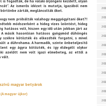
el is fogadták, de ha valaki őrjöngeni kezdett, olyan
láncát”. Az ismerős idézet is mutatja, igazából nem
202
 börtönbe zárták, megláncolták őket.
202
hogy nem próbálták valahogy meggyógyítani őket?!
jedtebb módszerként a hideg vizes leöntést, hideg
202
ég hatásos volt, hiszen egy idő után jobban járt az
t. A másik hasonlóan hatásos gyógymód dühöngés
202
y székre kötözték és elkezdték forgatni, s mivel
últ a dührohama. A harmadik, szinte önbeteljesítő
202
tlent egy ágyra kötözték, és így éldegélt olykor
aki azelőtt nem volt igazi elmebeteg, az ettől a
202
 vált.
202
202
202
szívű magyar betyárok
20
(A magyar újkor)
20