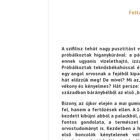
Felt
A szifilisz tehát nagy pusztítást
próbálkoztak higanykúrával: a pá
ennek ugyanis vizelethajtó, izz
Próbálkoztak teknősbékahússal és
egy angol orvosnak a fejéből kipa
hát előzzük meg! De mivel? Mi az,
vékony és kényelmes? Hát persze: 
században báránybélből az első „b
Bizony, az újkor elején a mai gum
fel, hanem a fertőzések ellen. A 
kezdett kibújni abból a palackból,
fontos gondolata, a természet 
orvostudományt is. Kezdetben a h
első boncolók kénytelenek vol