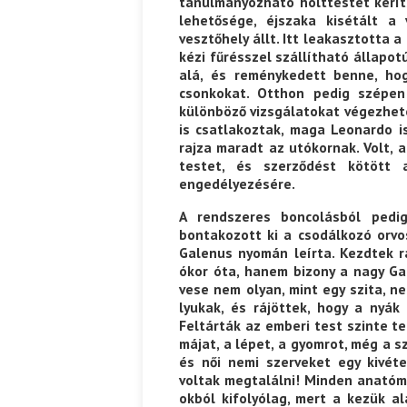
tanulmányozható holttestet kerí
lehetősége, éjszaka kisétált a
vesztőhely állt. Itt leakasztotta 
Ispány Marietta: Szavak a fényből
Káplán Géza: Erotikai kala
kézi fűrésszel szállítható állapot
alá, és reménykedett benne, ho
csonkokat. Otthon pedig szépen 
különböző vizsgálatokat végezhete
is csatlakoztak, maga Leonardo is
rajza maradt az utókornak. Volt,
testet, és szerződést kötött 
engedélyezésére.
A rendszeres boncolásból ped
bontakozott ki a csodálkozó orvo
Galenus nyomán leírta. Kezdtek r
ókor óta, hanem bizony a nagy Ga
vese nem olyan, mint egy szita, n
lyukak, és rájöttek, hogy a nyá
Feltárták az emberi test szinte te
májat, a lépet, a gyomrot, még a sz
és női nemi szerveket egy kivét
voltak megtalálni! Minden anatóm
okból kifolyólag, mert a kezük a