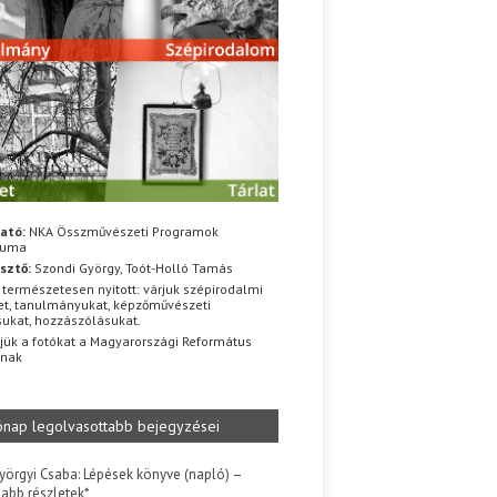
ató:
NKA Összművészeti Programok
iuma
sztő:
Szondi György, Toót-Holló Tamás
 természetesen nyitott: várjuk szépirodalmi
t, tanulmányukat, képzőművészeti
sukat, hozzászólásukat.
jük a fotókat a Magyarországi Református
znak
ónap legolvasottabb bejegyzései
yörgyi Csaba: Lépések könyve (napló) –
jabb részletek*