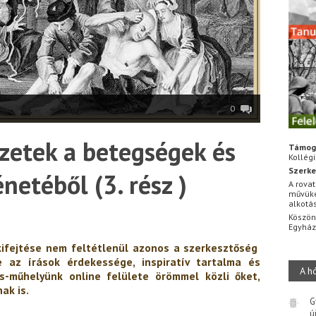
0
ezetek a betegségek és
Támog
Kollég
Szerke
netéből (3. rész )
A rovat
művüke
alkotá
Köszön
Egyhá
kifejtése nem feltétlenül azonos a szerkesztőség
e az írások érdekessége, inspiratív tartalma és
A h
us-műhelyünk online felülete örömmel közli őket,
ak is.
G
ú