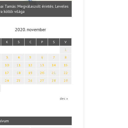
Lakatos Fleisz Katalin: Vasárna
ai Tamás: Megválaszolt érintés. Leveles
Sárszegen
a költői világa
2020. november
K
S
C
P
S
V
1
3
4
5
6
7
8
10
11
12
13
14
15
17
18
19
20
21
22
24
25
26
27
28
29
dec »
hívum