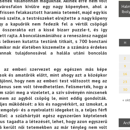
tsenek valahonnan maguknak. Akinek erre nem volt
Parvathy Baul: A NAGY LELKEK DALAI.
Bevezetés a bául ösvénybe (Fordította:
 városfalon kívülre egy nagy köpenyben, ahol a
Halm
Rideg Zsófia)
Iboly
a frissen felakasztott haramia tetemét, majd egy kis
uz
úvá szelte, a testrészeket elrejtette a nagy köpeny
gy a kapuőrök nem fedezik fel a vértől csöpögő
összerakta ezt a kissé bizarr puzzle-t, és így
tt rajta. A boncolásmániához a reneszánsz nagyjai
 lelkesen kutatta testünk titkait, s 700 bonctani
H
 amikor már életében kiszemelte a számára érdekes
annak tulajdonosával a halála utáni boncolás
2
9
ig az emberi szervezet egy egészen más képe
16
sok és amatőrök előtt, mint ahogy azt a középkor
ájönni, hogy nem az emberi test változott meg az
23
lenus sem volt tévedhetetlen. Felismerték, hogy a
30
em szűri meg a vizeletet, a szív sövényén nincsenek
k nem az agyból csöpög le, mint eddig gondolták.
« okt
ljes működését: a kis és nagyvérkört, az izmokat, a
emgolyó- és a nyelvalatti idegeket is, a teljes férfi
ellel: a szűzhártyát egész egyszerűen képtelenek
us tagadta a létezését, lehet, hogy azon egyszerű
Arc
lá került női tetemekben az már tényleg nem volt