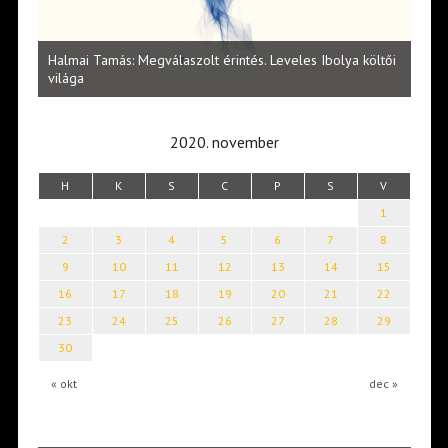
l
Halmai Tamás: Megválaszolt érintés. Leveles Ibolya költői
Laka
világa
2020. november
H
K
S
C
P
S
V
1
2
3
4
5
6
7
8
9
10
11
12
13
14
15
16
17
18
19
20
21
22
23
24
25
26
27
28
29
30
« okt
dec »