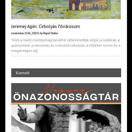
Jeremej Ajpin: Cirbolyás fővárosom
november 15th, 2020 |
by Napút Online
"mint a hanti mondavilág tündérei leheveredtek végül, a sudárak, a
gyönyörűek, a mesések. Az örökzöld cirbolyás, a hófehér nyíres és a
magasságos ég"
Kiemelt