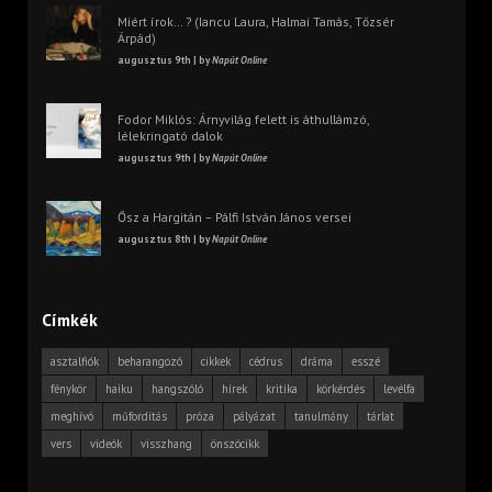
Miért írok… ? (Iancu Laura, Halmai Tamás, Tőzsér
Árpád)
augusztus 9th | by
Napút Online
Fodor Miklós: Árnyvilág felett is áthullámzó,
lélekringató dalok
augusztus 9th | by
Napút Online
Ősz a Hargitán – Pálfi István János versei
augusztus 8th | by
Napút Online
Címkék
asztalfiók
beharangozó
cikkek
cédrus
dráma
esszé
fénykör
haiku
hangszóló
hírek
kritika
körkérdés
levélfa
meghívó
műfordítás
próza
pályázat
tanulmány
tárlat
vers
videók
visszhang
önszócikk