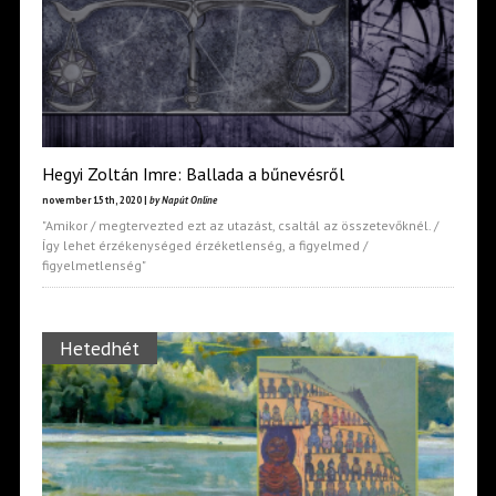
Hegyi Zoltán Imre: Ballada a bűnevésről
november 15th, 2020 |
by Napút Online
"Amikor / megtervezted ezt az utazást, csaltál az összetevőknél. /
Így lehet érzékenységed érzéketlenség, a figyelmed /
figyelmetlenség"
Hetedhét