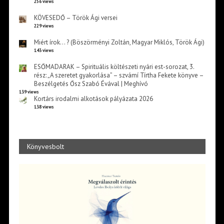
256 views
KÖVESEDŐ – Török Ági versei
229 views
Miért írok… ? (Böszörményi Zoltán, Magyar Miklós, Török Ági)
143 views
ESŐMADARAK – Spirituális költészeti nyári est-sorozat, 3.
rész: „A szeretet gyakorlása” – szvámí Tírtha Fekete könyve –
Beszélgetés Ősz Szabó Évával | Meghívó
139 views
Kortárs irodalmi alkotások pályázata 2026
138 views
Könyvesbolt