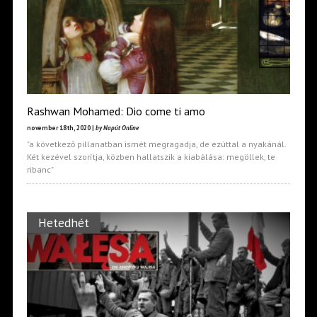
Rashwan Mohamed: Dio come ti amo
november 18th, 2020 |
by Napút Online
"a következő pillanatban ismét megragadja, de ezúttal a nyakánál.
Két kezével szorítja, közben hallatszik a kiabálása: megöllek, te
ribanc"
Hetedhét