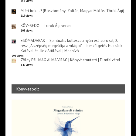
256 views
Miért írok… ? (Böszörményi Zoltán, Magyar Miklós, Török Ági)
219 views
KÖVESEDŐ – Török Ági versei
205 views
ESŐMADARAK – Spirituális költészeti nyári est-sorozat, 2.
rész: „A szépség megváltja a világot” – beszélgetés Huszárik
Katával és Jász Attilával | Meghívó
193 views
Zöldy Pál: MAG ÁLMA VIRÁG | Könyvbemutató | Filmfelvétel
140 views
Könyvesbolt