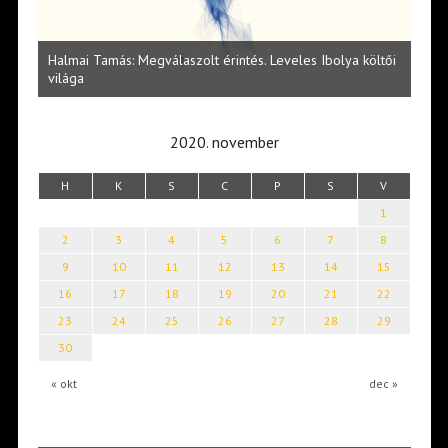
l
Halmai Tamás: Megválaszolt érintés. Leveles Ibolya költői
Laka
világa
2020. november
H
K
S
C
P
S
V
1
2
3
4
5
6
7
8
9
10
11
12
13
14
15
16
17
18
19
20
21
22
23
24
25
26
27
28
29
30
« okt
dec »