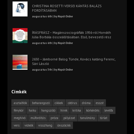
CHRISTINA ROSETTI VERSEI KÁNTÁS BALÁZS
FORDÍTÁSÁBAN
augusztus 6th | by
Napút Online
ÍRÁSFRÁSZ – Magánszociográfiák 1956-ról Horváth
Júlia Borbála összeállításában. Első, bevezető rész
augusztus 6th | by
Napút Online
2650 – Jámborné Balog Tünde, Kovács katáng Ferenc,
Sári László
augusztus 5th | by
Napút Online
Címkék
asztalfiók
beharangozó
cikkek
cédrus
dráma
esszé
fénykör
haiku
hangszóló
hírek
kritika
körkérdés
levélfa
meghívó
műfordítás
próza
pályázat
tanulmány
tárlat
vers
videók
visszhang
önszócikk