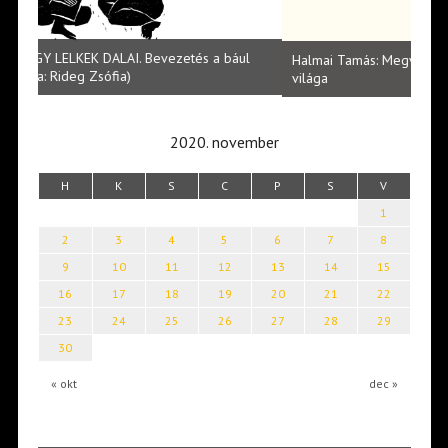
l
Halmai Tamás: Megválaszolt érintés. Leveles Ibolya költői
Laka
világa
2020. november
H
K
S
C
P
S
V
1
2
3
4
5
6
7
8
9
10
11
12
13
14
15
16
17
18
19
20
21
22
23
24
25
26
27
28
29
30
« okt
dec »