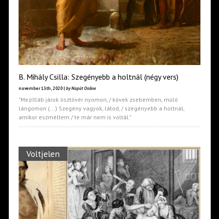
B. Mihály Csilla: Szegényebb a holtnál (négy vers)
november 13th, 2020 |
by Napút Online
"Mezítláb járok ösztövér nyomon, / kövek zsebemben, múló
lángomon (...) Szegény vagyok, látod, / szegényebb a holtnál,
amikor eszméltem / te már nem is voltál."
Voltjelen