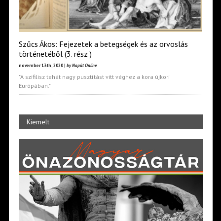
Szűcs Ákos: Fejezetek a betegségek és az orvoslás
történetéből (3. rész )
november 13th, 2020 |
by Napút Online
"A szifilisz tehát nagy pusztítást vitt véghez a kora újkori
Európában."
Kiemelt