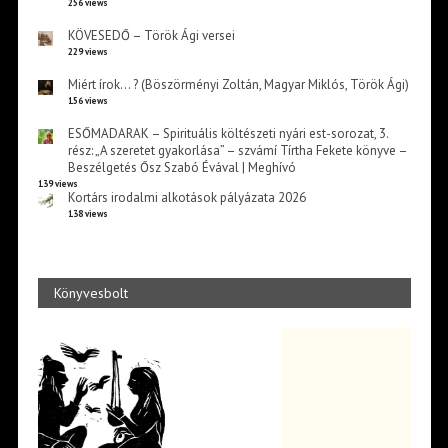
256 views
KÖVESEDŐ – Török Ági versei
229 views
Miért írok… ? (Böszörményi Zoltán, Magyar Miklós, Török Ági)
156 views
ESŐMADARAK – Spirituális költészeti nyári est-sorozat, 3.
rész: „A szeretet gyakorlása” – szvámí Tírtha Fekete könyve –
Beszélgetés Ősz Szabó Évával | Meghívó
139 views
Kortárs irodalmi alkotások pályázata 2026
138 views
Könyvesbolt