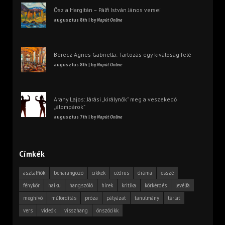
Ősz a Hargitán – Pálfi István János versei
augusztus 8th | by
Napút Online
Berecz Ágnes Gabriella: Tartozás egy kiválóság felé
augusztus 8th | by
Napút Online
Arany Lajos: Járási „királynők” meg a veszekedő
„álompárok”
augusztus 7th | by
Napút Online
Címkék
asztalfiók
beharangozó
cikkek
cédrus
dráma
esszé
fénykör
haiku
hangszóló
hírek
kritika
körkérdés
levélfa
meghívó
műfordítás
próza
pályázat
tanulmány
tárlat
vers
videók
visszhang
önszócikk