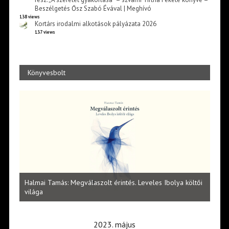
Beszélgetés Ősz Szabó Évával | Meghívó
138 views
Kortárs irodalmi alkotások pályázata 2026
137 views
Könyvesbolt
l
Halmai Tamás: Megválaszolt érintés. Leveles Ibolya költői
Laka
világa
2023. május