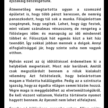
éjszakáig beszélgetünk.
Átmenetileg megtartotta ugyan a szomszéd
épületet is, hogy több pénzt keressen, de nemrég
panaszkodott, hogy túl sok a munka. Fölajánlottam
szegénynek, hogy segítek. Lehet, hogy úgy festek,
mint valami szánalmas vénasszony, de rengeteg a
fölösleges időm: és manapság az idő mindennél
többet ér. Fölosztjuk hát egymás közt a két ház
teendőit. Így sokkal jobban mennek a dolgok. Annyi
elfoglaltsággal jár, hogy szinte soha nem vagyok
otthon.
Nyilván ezzel az új időtöltéssel érdemeltem ki a
helybéliek megvetését. Most már kerülnek. Amitől
csak megszilárdult bennem a róluk kialakult
vélemény. Azt feltételezik, hogy beleártottam
magam a Violetta halálügyébe. Pedig az a színtiszta
igazság, hogy az égadta világon semmi közöm hozzá.
Végre maga is meggyőződhet az elvetemültségükről.
Be kell viszont vallanom, Violetta története nyomot
hagyott bennem. Az ilyesmit nem lehet elfelejteni.