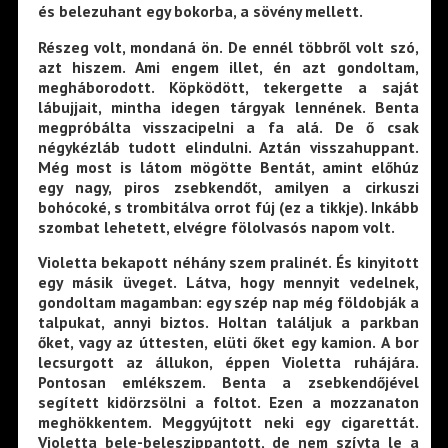
és belezuhant egy bokorba, a sövény mellett.
Részeg volt, mondaná ön. De ennél többről volt szó,
azt hiszem. Ami engem illet, én azt gondoltam,
megháborodott. Köpködött, tekergette a saját
lábujjait, mintha idegen tárgyak lennének. Benta
megpróbálta visszacipelni a fa alá. De ő csak
négykézláb tudott elindulni. Aztán visszahuppant.
Még most is látom mögötte Bentát, amint előhúz
egy nagy, piros zsebkendőt, amilyen a cirkuszi
bohócoké, s trombitálva orrot fúj (ez a tikkje). Inkább
szombat lehetett, elvégre fölolvasós napom volt.
Violetta bekapott néhány szem pralinét. És kinyitott
egy másik üveget. Látva, hogy mennyit vedelnek,
gondoltam magamban: egy szép nap még földobják a
talpukat, annyi biztos. Holtan találjuk a parkban
őket, vagy az úttesten, elüti őket egy kamion. A bor
lecsurgott az állukon, éppen Violetta ruhájára.
Pontosan emlékszem. Benta a zsebkendőjével
segített kidörzsölni a foltot. Ezen a mozzanaton
meghökkentem. Meggyújtott neki egy cigarettát.
Violetta bele-beleszippantott, de nem szívta le a