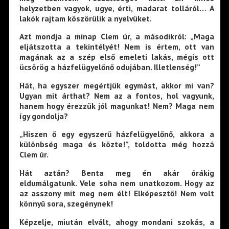
helyzetben vagyok, ugye, érti, madarat tolláról… A
lakók rajtam köszörülik a nyelvüket.
Azt mondja a minap Clem úr, a másodikról: „Maga
eljátszotta a tekintélyét! Nem is értem, ott van
magának az a szép első emeleti lakás, mégis ott
ücsörög a házfelügyelőnő odujában. Illetlenség!”
Hát, ha egyszer megértjük egymást, akkor mi van?
Ugyan mit árthat? Nem az a fontos, hol vagyunk,
hanem hogy érezzük jól magunkat! Nem? Maga nem
így gondolja?
„Hiszen ő egy egyszerű házfelügyelőnő, akkora a
különbség maga és közte!”, toldotta még hozzá
Clem úr.
Hát aztán? Benta meg én akár órákig
eldumálgatunk. Vele soha nem unatkozom. Hogy az
az asszony mit meg nem élt! Elképesztő! Nem volt
könnyű sora, szegénynek!
Képzelje, miután elvált, ahogy mondani szokás, a