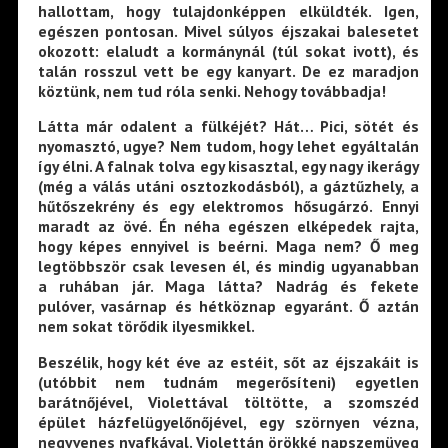
hallottam, hogy tulajdonképpen elküldték. Igen,
egészen pontosan. Mivel súlyos éjszakai balesetet
okozott: elaludt a kormánynál (túl sokat ivott), és
talán rosszul vett be egy kanyart. De ez maradjon
köztünk, nem tud róla senki. Nehogy továbbadja!
Látta már odalent a fülkéjét? Hát… Pici, sötét és
nyomasztó, ugye? Nem tudom, hogy lehet egyáltalán
így élni. A falnak tolva egy kisasztal, egy nagy ikerágy
(még a válás utáni osztozkodásból), a gáztűzhely, a
hűtőszekrény és egy elektromos hősugárzó. Ennyi
maradt az övé. Én néha egészen elképedek rajta,
hogy képes ennyivel is beérni. Maga nem? Ő meg
legtöbbször csak levesen él, és mindig ugyanabban
a ruhában jár. Maga látta? Nadrág és fekete
pulóver, vasárnap és hétköznap egyaránt. Ő aztán
nem sokat törődik ilyesmikkel.
Beszélik, hogy két éve az estéit, sőt az éjszakáit is
(utóbbit nem tudnám megerősíteni) egyetlen
barátnőjével, Violettával töltötte, a szomszéd
épület házfelügyelőnőjével, egy szörnyen vézna,
negyvenes nyafkával. Violettán örökké napszemüveg