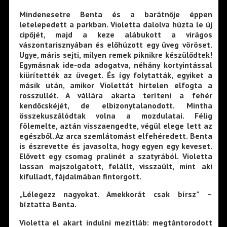
Mindenesetre Benta és a barátnője éppen
letelepedett a parkban. Violetta dalolva húzta le új
cipőjét, majd a keze alábukott a virágos
vászontarisznyában és előhúzott egy üveg vöröset.
Ugye, máris sejti, milyen remek piknikre készülődtek!
Egymásnak ide-oda adogatva, néhány kortyintással
kiürítették az üveget. És így folytatták, egyiket a
másik után, amikor Violettát hirtelen elfogta a
rosszullét. A vállára akarta teríteni a fehér
kendőcskéjét, de elbizonytalanodott. Mintha
összekuszálódtak volna a mozdulatai. Félig
fölemelte, aztán visszaengedte, végül elege lett az
egészből. Az arca szemlátomást elfehéredett. Benta
is észrevette és javasolta, hogy egyen egy keveset.
Elővett egy csomag pralinét a szatyrából. Violetta
lassan majszolgatott, felállt, visszaült, mint aki
kifulladt, fájdalmában fintorgott.
„Lélegezz nagyokat. Amekkorát csak bírsz” –
bíztatta Benta.
Violetta el akart indulni mezítláb: megtántorodott