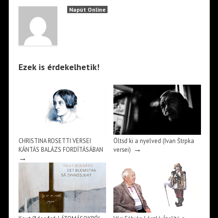
Napút Online
Ezek is érdekelhetik!
CHRISTINA ROSETTI VERSEI
Öltsd ki a nyelved (Ivan Štrpka
→
KÁNTÁS BALÁZS FORDÍTÁSÁBAN
versei)
→