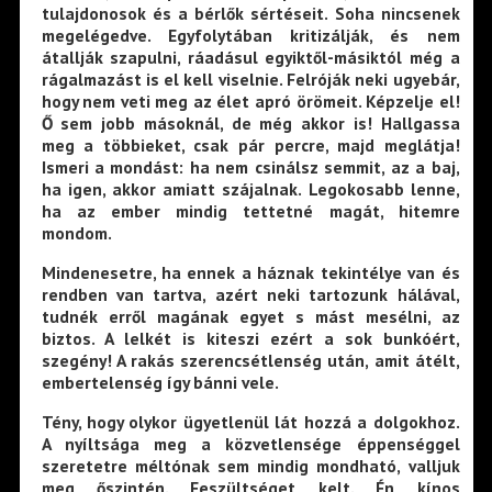
tulajdonosok és a bérlők sértéseit. Soha nincsenek
megelégedve. Egyfolytában kritizálják, és nem
átallják szapulni, ráadásul egyiktől-másiktól még a
rágalmazást is el kell viselnie. Felróják neki ugyebár,
hogy nem veti meg az élet apró örömeit. Képzelje el!
Ő sem jobb másoknál, de még akkor is! Hallgassa
meg a többieket, csak pár percre, majd meglátja!
Ismeri a mondást: ha nem csinálsz semmit, az a baj,
ha igen, akkor amiatt szájalnak. Legokosabb lenne,
ha az ember mindig tettetné magát, hitemre
mondom.
Mindenesetre, ha ennek a háznak tekintélye van és
rendben van tartva, azért neki tartozunk hálával,
tudnék erről magának egyet s mást mesélni, az
biztos. A lelkét is kiteszi ezért a sok bunkóért,
szegény! A rakás szerencsétlenség után, amit átélt,
embertelenség így bánni vele.
Tény, hogy olykor ügyetlenül lát hozzá a dolgokhoz.
A nyíltsága meg a közvetlensége éppenséggel
szeretetre méltónak sem mindig mondható, valljuk
meg őszintén. Feszültséget kelt. Én kínos