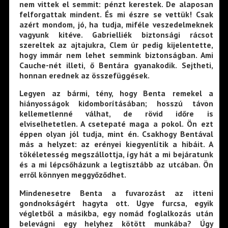
nem vittek el semmit: pénzt kerestek. De alaposan
felforgattak mindent. És mi észre se vettük! Csak
azért mondom, jó, ha tudja, miféle veszedelmeknek
vagyunk kitéve. Gabrielliék biztonsági rácsot
szereltek az ajtajukra, Clem úr pedig kijelentette,
hogy immár nem lehet semmink biztonságban. Ami
Cauche-nét illeti, ő Bentára gyanakodik. Sejtheti,
honnan erednek az összefüggések.
Legyen az bármi, tény, hogy Benta remekel a
hiányosságok kidomborításában; hosszú távon
kellemetlenné válhat, de rövid időre is
elviselhetetlen. A csetepaté maga a pokol. Ön ezt
éppen olyan jól tudja, mint én. Csakhogy Bentával
más a helyzet: az erényei kiegyenlítik a hibáit. A
tökéletesség megszállottja, így hát a mi bejáratunk
és a mi lépcsőházunk a legtisztább az utcában. Ön
erről könnyen meggyőződhet.
Mindenesetre Benta a fuvarozást az itteni
gondnokságért hagyta ott. Ugye furcsa, egyik
végletből a másikba, egy nomád foglalkozás után
belevágni egy helyhez kötött munkába? Úgy