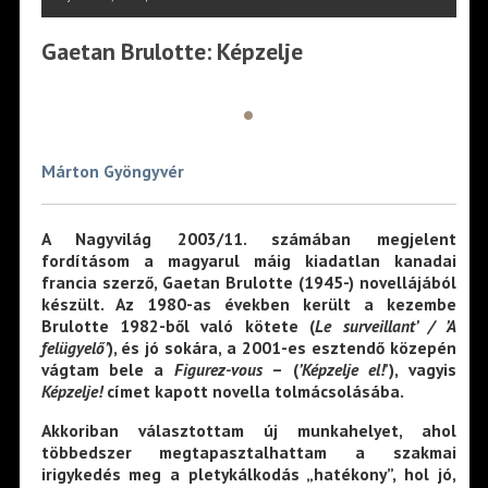
Gaetan Brulotte: Képzelje
•
Márton Gyöngyvér
A Nagyvilág 2003/11. számában megjelent
fordításom a magyarul máig kiadatlan kanadai
francia szerző, Gaetan Brulotte (1945-) novellájából
készült. Az 1980-as években került a kezembe
Brulotte 1982-ből való kötete (
Le surveillant’ / ’A
felügyelő’
), és jó sokára, a 2001-es esztendő közepén
vágtam bele a
Figurez-vous
– (
’Képzelje el!
’), vagyis
Képzelje!
címet kapott novella tolmácsolásába.
Akkoriban választottam új munkahelyet, ahol
többedszer megtapasztalhattam a szakmai
irigykedés meg a pletykálkodás „hatékony”, hol jó,