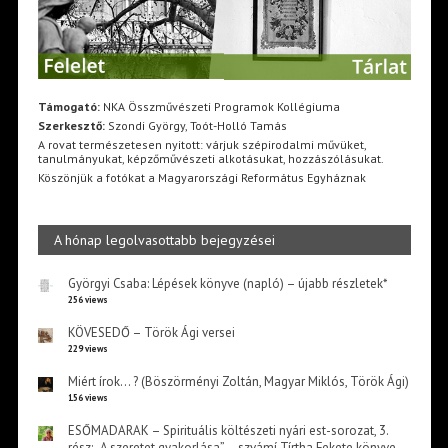
Támogató:
NKA Összművészeti Programok Kollégiuma
Szerkesztő:
Szondi György, Toót-Holló Tamás
A rovat természetesen nyitott: várjuk szépirodalmi művüket,
tanulmányukat, képzőművészeti alkotásukat, hozzászólásukat.
Köszönjük a fotókat a Magyarországi Református Egyháznak
A hónap legolvasottabb bejegyzései
Györgyi Csaba: Lépések könyve (napló) – újabb részletek*
256 views
KÖVESEDŐ – Török Ági versei
229 views
Miért írok… ? (Böszörményi Zoltán, Magyar Miklós, Török Ági)
156 views
ESŐMADARAK – Spirituális költészeti nyári est-sorozat, 3.
rész: „A szeretet gyakorlása” – szvámí Tírtha Fekete könyve –