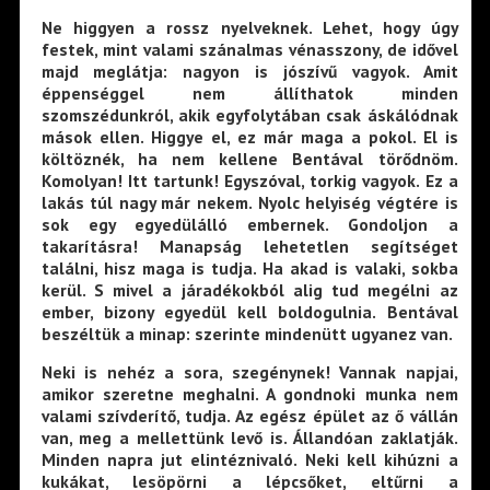
Ne higgyen a rossz nyelveknek. Lehet, hogy úgy
festek, mint valami szánalmas vénasszony, de idővel
majd meglátja: nagyon is jószívű vagyok. Amit
éppenséggel nem állíthatok minden
szomszédunkról, akik egyfolytában csak áskálódnak
mások ellen. Higgye el, ez már maga a pokol. El is
költöznék, ha nem kellene Bentával törődnöm.
Komolyan! Itt tartunk! Egyszóval, torkig vagyok. Ez a
lakás túl nagy már nekem. Nyolc helyiség végtére is
sok egy egyedülálló embernek. Gondoljon a
takarításra! Manapság lehetetlen segítséget
találni, hisz maga is tudja. Ha akad is valaki, sokba
kerül. S mivel a járadékokból alig tud megélni az
ember, bizony egyedül kell boldogulnia. Bentával
beszéltük a minap: szerinte mindenütt ugyanez van.
Neki is nehéz a sora, szegénynek! Vannak napjai,
amikor szeretne meghalni. A gondnoki munka nem
valami szívderítő, tudja. Az egész épület az ő vállán
van, meg a mellettünk levő is. Állandóan zaklatják.
Minden napra jut elintéznivaló. Neki kell kihúzni a
kukákat, lesöpörni a lépcsőket, eltűrni a