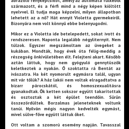
ábrázoló fényképcsíkot, amely az automata fülkéből
származott, és a férfi mind a négy képen kiöltött
nyelvvel. El tudja maga képzelni, milyen állapotban
lehetett az a nő? Hát ennyit Violetta gyermekeiről.
Bizonyára nem volt könnyű ebbe belenyugodni.
Mikor ez a Violetta ide betelepedett, sokat ivott és
rendszeresen. Naponta legalább négyliternyit. Nem
túlzok. Egyszer megszámoltam az üvegeket a
kukában. Mondták, hogy évek óta félig-meddig a
részegség önkívületében élt. Felejteni akart. Később
aztán láttuk, hogy nem gyógyuló gennytüszők
keletkeztek a nyakán. Ő szoktatta rá Bentát az
ivászatra. Ha két nyomorult egymásra talál, ugyan
mit vár tőlük? A ház lakói nem voltak elragadtatva a
bizarr párocskától, és homoszexualitásra
gyanakodtak. Ők ketten sokszor együtt takarítottak
és osztoztak a két épület teendőin. Sűrűn
összezördültek. Borzalmas jeleneteknek voltunk
tanúi. Nyilván mégis nagyon kedvelték egymást,
mivel sülve-főve együtt láttuk őket.
Ott voltam a szomorú esemény napján. Tavasszal