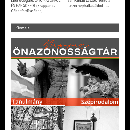
Knut Ødegård: LÁTOMÁSOKRÓL
Vári Fábián László: Ízelítő a
→
ÉS HANGOKRÓL (Szappanos
ruszin népballadákból
Gábor fordításában,
→
bevezetőjével)
Kiemelt