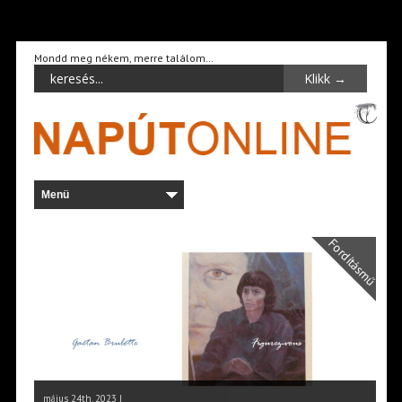
Mondd meg nékem, merre találom…
Fordításmű
május 24th, 2023 |