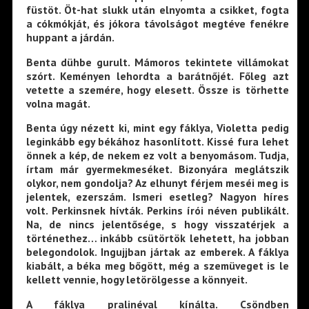
füstöt. Öt-hat slukk után elnyomta a csikket, fogta
a cókmókját, és jókora távolságot megtéve fenékre
huppant a járdán.
Benta dühbe gurult. Mámoros tekintete villámokat
szórt. Keményen lehordta a barátnőjét. Főleg azt
vetette a szemére, hogy elesett. Össze is törhette
volna magát.
Benta úgy nézett ki, mint egy fáklya, Violetta pedig
leginkább egy békához hasonlított. Kissé fura lehet
önnek a kép, de nekem ez volt a benyomásom. Tudja,
írtam már gyermekmeséket. Bizonyára meglátszik
olykor, nem gondolja? Az elhunyt férjem meséi meg is
jelentek, ezerszám. Ismeri esetleg? Nagyon híres
volt. Perkinsnek hívták. Perkins írói néven publikált.
Na, de nincs jelentősége, s hogy visszatérjek a
történethez… inkább csütörtök lehetett, ha jobban
belegondolok. Ingujjban jártak az emberek. A fáklya
kiabált, a béka meg bőgött, még a szemüveget is le
kellett vennie, hogy letörölgesse a könnyeit.
A fáklya pralinéval kínálta. Csöndben