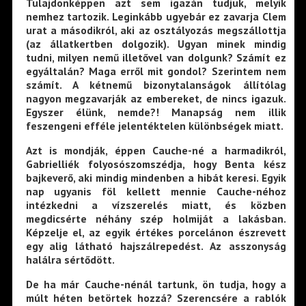
Tulajdonképpen azt sem igazán tudjuk, melyik
nemhez tartozik. Leginkább ugyebár ez zavarja Clem
urat a másodikról, aki az osztályozás megszállottja
(az állatkertben dolgozik). Ugyan minek mindig
tudni, milyen nemű illetővel van dolgunk? Számít ez
egyáltalán? Maga erről mit gondol? Szerintem nem
számít. A kétnemű bizonytalanságok állítólag
nagyon megzavarják az embereket, de nincs igazuk.
Egyszer élünk, nemde?! Manapság nem illik
feszengeni efféle jelentéktelen különbségek miatt.
Azt is mondják, éppen Cauche-né a harmadikról,
Gabrielliék folyosószomszédja, hogy Benta kész
bajkeverő, aki mindig mindenben a hibát keresi. Egyik
nap ugyanis föl kellett mennie Cauche-néhoz
intézkedni a vízszerelés miatt, és közben
megdicsérte néhány szép holmiját a lakásban.
Képzelje el, az egyik értékes porcelánon észrevett
egy alig látható hajszálrepedést. Az asszonyság
halálra sértődött.
De ha már Cauche-nénál tartunk, ön tudja, hogy a
múlt héten betörtek hozzá? Szerencsére a rablók