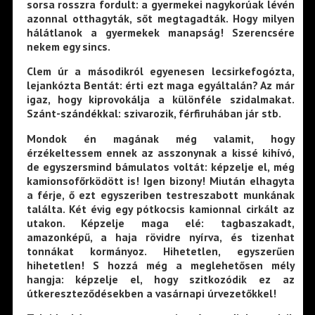
sorsa rosszra fordult: a gyermekei nagykorúak lévén
azonnal otthagyták, sőt megtagadták. Hogy milyen
hálátlanok a gyermekek manapság! Szerencsére
nekem egy sincs.
Clem úr a másodikról egyenesen lecsirkefogózta,
lejankózta Bentát: érti ezt maga egyáltalán? Az már
igaz, hogy kiprovokálja a különféle szidalmakat.
Szánt-szándékkal: szivarozik, férfiruhában jár stb.
Mondok én magának még valamit, hogy
érzékeltessem ennek az asszonynak a kissé kihívó,
de egyszersmind bámulatos voltát: képzelje el, még
kamionsofőrködött is! Igen bizony! Miután elhagyta
a férje, ő ezt egyszeriben testreszabott munkának
találta. Két évig egy pótkocsis kamionnal cirkált az
utakon. Képzelje maga elé: tagbaszakadt,
amazonképű, a haja rövidre nyírva, és tizenhat
tonnákat kormányoz. Hihetetlen, egyszerűen
hihetetlen! S hozzá még a meglehetősen mély
hangja: képzelje el, hogy szitkozódik ez az
útkereszteződésekben a vasárnapi úrvezetőkkel!