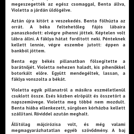
megeszegették az egész csomaggal, Benta állva,
Violetta a járdán üldögélve.
Aztán újra kitört a veszekedés. Benta fölhúzta az
orrát. A béka feltehetőleg fájós lábaira
panaszkodott: elvégre pihenni jöttek. Képtelen volt
lábra állni. A fáklya hátat fordított neki. Pénteknek
kellett lennie, végre eszembe jutott: éppen a
bankból jöttem.
Benta egy békés pillanatban fölsegítette a
barátnőjét. Violetta nehezen haladt, kis pihenőkkel
botorkált előre. Együtt mendegéltek, lassan, a
fáklya vonszolta a békát.
Violetta egyik pillanatról a másikra eszméletlenül
csuklott össze. Esés közben elröpült és összetört a
napszemüvege. Violetta meg többé nem mozdult.
Benta hiába ellenkezett, sürgősen kórházba kellett
szállítani. Röviddel azután meghalt.
Állítólag májcirózisa volt, és még valami
megmagyarázhatatlan egyéb szövődmény. A baj