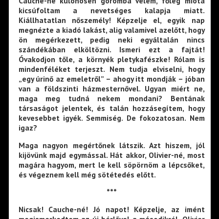
Cauche-né különösen goromba velem, főleg mióta
kicsúfoltam a nevetséges kalapja miatt.
Kiállhatatlan nőszemély! Képzelje el, egyik nap
megnézte a kiadó lakást, alig valamivel azelőtt, hogy
ön megérkezett, pedig neki egyáltalán nincs
szándékában elköltözni. Ismeri ezt a fajtát!
Óvakodjon tőle, a környék pletykafészke! Rólam is
mindenféléket terjeszt. Nem tudja elviselni, hogy
„egy úrinő az emeletről” – ahogy itt mondják – jóban
van a földszinti házmesternővel. Ugyan miért ne,
maga meg tudná nekem mondani? Bentának
társaságot jelentek, és talán hozzásegítem, hogy
kevesebbet igyék. Semmiség. De fokozatosan. Nem
igaz?
Maga nagyon megértőnek látszik. Azt hiszem, jól
kijövünk majd egymással. Hát akkor, Olivier-né, most
magára hagyom, mert le kell söpörnöm a lépcsőket,
és végeznem kell még sötétedés előtt.
***
Nicsak! Cauche-né! Jó napot! Képzelje, az imént