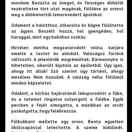
mondom. Bezúzta az üveget, és fenséges dühétől
vezéreltetve tört utat magának, föllökve az orvost
meg a döbbenettől lemerevedett ápolókat.
Odament a halotthoz, átkarolta és bőgve fölültette
az ágyon. Beszélt hozzá, hol gyengéden, hol
haraggal, mint egy babához szokás.
Hirtelen mintha megzavarodott volna, karjára
emelte a testet és elindult. Valóságos fúriává
változott. A jelenlévők megrémültek. Bármennyire is
hihetetlen, sikerült kijutnia az épületből. Úgy igaz,
ahogy itt állok! Szó szerint úgy történt, ahogy
mesélem. Nem hazudok. A valóság néha fölülmúl
minden képzeletet.
Odakint, a kórház bejáratánál lekuporodott a fűbe,
és a tetemet ringatva sutyorgott a fülébe. Egyik
percben a fejét simogatta, a másikban az arcát
paskolgatta, hogy felébressze.
Fölbukkant mellette egy orvos. Benta egyetlen
ökölcsapással leterítette. A szeme kidülledt.