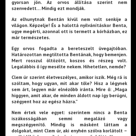
gyorsan jön. Az orvos állítása szerint nem
szenvedett… Mindig ezt mondják.
Az elhunytnak Bentán kívül nem volt senkije a
világon. Képzelje! És a halottá nyilvánításkor Benta,
ugye megérti, azonnal ott is termett a kórházban, ez
már természetes.
Egy orvos fogadta a bereteszelt üvegajtóban.
Határozottan megtiltotta Bentának, hogy bemenjen.
Mert rosszul öltözött, koszos és részeg volt.
Legalábbis ő így mesélte nekem. Hihetetlen, nemde?
Clem úr szerint életveszélyes, amikor iszik. Még rá is
szóltam, hogy ugyan, mit akar tőle? Hisz a légynek
sem árt, legyen már elnézőbb iránta. Mire ő: „Maga
higgyen, amit akar, de minden áldott nap így berúgni,
szégyent hoz az egész házra.”
Nem értek vele egyet: szerintem nincs a Benta
iszákosságában semmi megalázó vagy
megszégyenítő. Mindig is másként láttam a
dolgokat, mint Clem úr, aki enyhén szólva korlátolt –