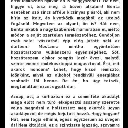
erről időközben nyilván ön is meggyőződött. Ha nem,
higgye el, lesz még rá bőven alkalom! Benta
esetében szó sincs afféle kicsinyes piásról, aki nem
bírja az italt, és kivetkőzik magából az utolsó
fogásnál. Megvetem az olyant, ön is? Hát nem,
Benta inkább a nagy kaliberűek mámorában él, méltó
módon a saját szertelen természetéhez. Gondoljon
csak bele: ivászatból épp elég jutott neki az
életben! Mostanra mintha egyöntetűen
hozzátartozna vulkánszerű egyéniségéhez. Sőt,
hozzáteszem. olykor pompás lazúr övezi, melytől
szinte emberi emlékoszloppá magasztosul. Érti, mit
akarok mondani? Lehet, hogy kissé rémísztő,
időnként, mivel az alkohol rendkívüli energiákat
szabadít föl benne. De én, ha úgy tetszik,
megtanultam ezzel együtt élni.
Aznap, ott, a kórházban ez a semmiféle akadályt
maga előtt nem tűrő, elképesztő asszony szerette
volna megnézni a holttestet: meg akarták ugyan
akadályozni, de mégis bejutott hozzá. Hogy hogyan?
Hát, nem fogja elhinni, egész egyszerűen az üvegen
át! Nem kitaláció, ez a színtiszta igazság, szavamra