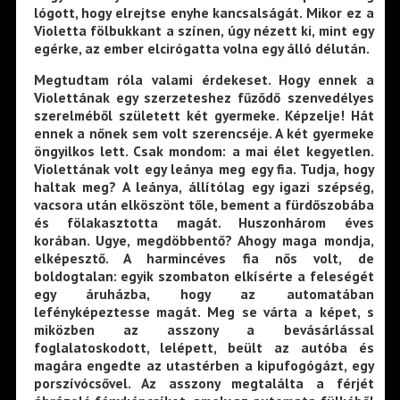
lógott, hogy elrejtse enyhe kancsalságát. Mikor ez a
Violetta fölbukkant a színen, úgy nézett ki, mint egy
egérke, az ember elcirógatta volna egy álló délután.
Megtudtam róla valami érdekeset. Hogy ennek a
Violettának egy szerzeteshez fűződő szenvedélyes
szerelméből született két gyermeke. Képzelje! Hát
ennek a nőnek sem volt szerencséje. A két gyermeke
öngyilkos lett. Csak mondom: a mai élet kegyetlen.
Violettának volt egy leánya meg egy fia. Tudja, hogy
haltak meg? A leánya, állítólag egy igazi szépség,
vacsora után elköszönt tőle, bement a fürdőszobába
és fölakasztotta magát. Huszonhárom éves
korában. Ugye, megdöbbentő? Ahogy maga mondja,
elképesztő. A harmincéves fia nős volt, de
boldogtalan: egyik szombaton elkísérte a feleségét
egy áruházba, hogy az automatában
lefényképeztesse magát. Meg se várta a képet, s
miközben az asszony a bevásárlással
foglalatoskodott, lelépett, beült az autóba és
magára engedte az utastérben a kipufogógázt, egy
porszívócsővel. Az asszony megtalálta a férjét