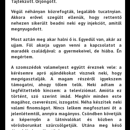
Tajtékzott. Őrjöngött.
Végül néhányan közrefogták, legalább tucatnyian.
Akkora erővel szegült ellenük, hogy rettentő
nehezen sikerült beadni neki egy injekciót, amitől
megnyugodott.
Most aztán meg akar halni ő is. Egyedül van, akár az
ujjam. Föl akarja ugyan venni a kapcsolatot a
maradék családjával: a gyermekeivel, de hiába. Én
megértem.
A szomszédok valamelyest együtt éreznek vele: a
kérésemre apró ajándékokat visznek neki, hogy
megvigasztalják. A magam részéről igyekszem
támogatni, ahogy tőlem telik. Neki adtam a
legféltettebb kincsem: a televíziómat. Amióta ez
történt, szó szerint imád. Meghív minden este
magához, cseverészni, iszogatni. Néha készítek neki
valami finomságot. Nincs lelkem megfosztani őt a
jelenlétemtől, annyira magányos. Csöndben követjük
a képernyőn a látnivalókat és közben a
vörösborunkat szürcsölgetjük. Utána meg késő