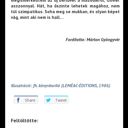
megismerkedtem az új bérlővel a másodikról, Olivier
asszonnyal. Hát, ha őszinte lehetek magához, nem
túl szimpatikus. Soha meg se mukkan, és olyan képet
vág, mint aki nem is hall…
Fordította: Márton Gyöngyvér
Illusztráció: fh. könyvborító (LEMÉAC-ÉDITIONS, 1986)
Share
Tweet
Feltöltötte: