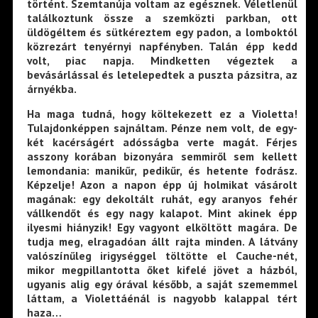
történt. Szemtanúja voltam az egésznek. Véletlenül
találkoztunk össze a szemközti parkban, ott
üldögéltem és sütkéreztem egy padon, a lomboktól
közrezárt tenyérnyi napfényben. Talán épp kedd
volt, piac napja. Mindketten végeztek a
bevásárlással és letelepedtek a puszta pázsitra, az
árnyékba.
Ha maga tudná, hogy költekezett ez a Violetta!
Tulajdonképpen sajnáltam. Pénze nem volt, de egy-
két kacérságért adósságba verte magát. Férjes
asszony korában bizonyára semmiről sem kellett
lemondania: manikűr, pedikűr, és hetente fodrász.
Képzelje! Azon a napon épp új holmikat vásárolt
magának: egy dekoltált ruhát, egy aranyos fehér
vállkendőt és egy nagy kalapot. Mint akinek épp
ilyesmi hiányzik! Egy vagyont elköltött magára. De
tudja meg, elragadóan állt rajta minden. A látvány
valószínűleg irigységgel töltötte el Cauche-nét,
mikor megpillantotta őket kifelé jövet a házból,
ugyanis alig egy órával később, a saját szememmel
láttam, a Violettáénál is nagyobb kalappal tért
haza…