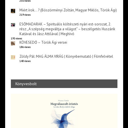
256 views
Miért írok… ? (Böszörményi Zoltán, Magyar Miklós, Török Ági)
219 views
ESŐMADARAK – Spirituális költészeti nyári est-sorozat, 2.
rész: „A szépség megváltja a világot” – beszélgetés Huszárik
Katával és Jász Attilával | Meghívó
193 views
KÖVESEDŐ – Török Ági versei
186 views
Zöldy Pál: MAG ÁLMA VIRÁG | Könyvbemutató | Filmfelvétel
140 views
Könyvesbolt