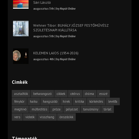
Sári László
augusztus 5th | by
Napút Online
Wehner Tibor: BUHÁLY JÓZSEF FESTŐMŰVÉSZ
SZÜLETÉSNAPI KIÁLLÍTÁSA
augusztus 5th | by
Napút Online
KELEMEN LAJOS (1954-2026)
augusztus 4th | by
Napút Online
Címkék
asztalfiók
beharangozó
cikkek
cédrus
dráma
esszé
fénykör
haiku
hangszóló
hírek
kritika
körkérdés
levélfa
meghívó
műfordítás
próza
pályázat
tanulmány
tárlat
vers
videók
visszhang
önszócikk
Támogatók