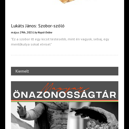
Lukáts János: Szobor-szóló
május 29th, 2023 |
by Napút Online
"Ez a szobor itt egy kicsit testesebb, mint én vagyok, sebaj, egy
mentőkutya sokat elvisel"
Kiemelt