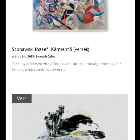
Stonawski József: Kármentő (versek)
május 6th, 2023 |
by Napút Online
"Szennyeződésed visszafordít- / hatatlan, a mosógépben saját /
farkukba harapnak / pulóvereid"
Vers