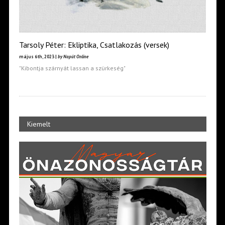
Tarsoly Péter: Ekliptika, Csatlakozás (versek)
május 6th, 2023 |
by Napút Online
"Kibontja szárnyát lassan a szürkeség"
Kiemelt