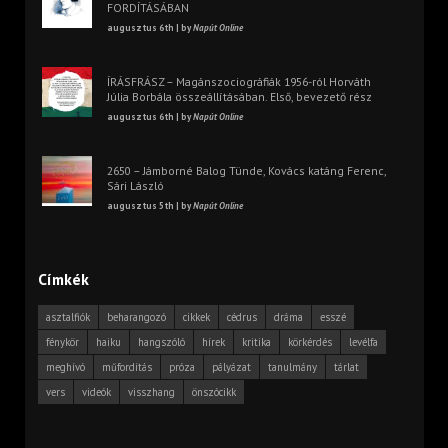
FORDÍTÁSÁBAN
augusztus 6th | by
Napút Online
ÍRÁSFRÁSZ – Magánszociográfiák 1956-ról Horváth
Júlia Borbála összeállításában. Első, bevezető rész
augusztus 6th | by
Napút Online
2650 – Jámborné Balog Tünde, Kovács katáng Ferenc,
Sári László
augusztus 5th | by
Napút Online
Címkék
asztalfiók
beharangozó
cikkek
cédrus
dráma
esszé
fénykör
haiku
hangszóló
hírek
kritika
körkérdés
levélfa
meghívó
műfordítás
próza
pályázat
tanulmány
tárlat
vers
videók
visszhang
önszócikk