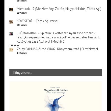
256 views
Miért írok… ? (Böszörményi Zoltán, Magyar Miklós, Török Ági)
219 views
KÖVESEDŐ – Török Ági versei
205 views
ESŐMADARAK – Spirituális költészeti nyári est-sorozat, 2.
rész: „A szépség megváltja a világot” – beszélgetés Huszárik
Katával és Jász Attilával | Meghívó
193 views
Zöldy Pál: MAG ÁLMA VIRÁG | Könyvbemutató | Filmfelvétel
140 views
Könyvesbolt