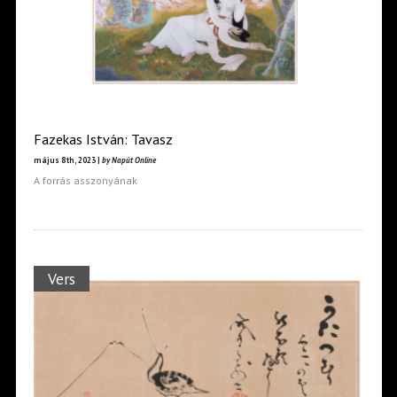
Fazekas István: Tavasz
május 8th, 2023 |
by Napút Online
A forrás asszonyának
Vers