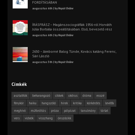
FORDÍTÁSÁBAN
augusztus 6th | by
Napút Online
ÍRÁSFRÁSZ – Magánszociográfiák 1956-ról Horváth
Júlia Borbála összeállításában. Első, bevezető rész
augusztus 6th | by
Napút Online
2650 – Jámborné Balog Tünde, Kovács katáng Ferenc,
Sári László
augusztus 5th | by
Napút Online
Címkék
asztalfiók
beharangozó
cikkek
cédrus
dráma
esszé
fénykör
haiku
hangszóló
hírek
kritika
körkérdés
levélfa
meghívó
műfordítás
próza
pályázat
tanulmány
tárlat
vers
videók
visszhang
önszócikk