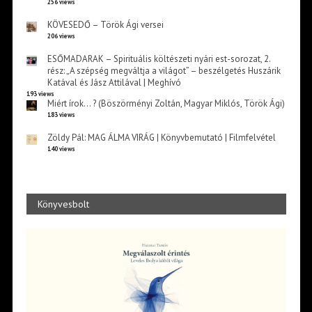
256 views
KÖVESEDŐ – Török Ági versei
206 views
ESŐMADARAK – Spirituális költészeti nyári est-sorozat, 2.
rész: „A szépség megváltja a világot” – beszélgetés Huszárik
Katával és Jász Attilával | Meghívó
193 views
Miért írok… ? (Böszörményi Zoltán, Magyar Miklós, Török Ági)
183 views
Zöldy Pál: MAG ÁLMA VIRÁG | Könyvbemutató | Filmfelvétel
140 views
Könyvesbolt