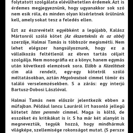
folytatott szolgálata elévülhetetlen érdemek. Azt is
érdemes megjegyeznünk, hogy ugyanakkor sok szó
nem esik róla, és minden olyan kísérletnek örülnünk
kell, amely sokat tesz a feledés ellen.
Ezt az észrevételt egyébként a legújabb, Kalász
Mártonról szóló kötet
(Az ékszerteknős és az abbé)
szerzője, Halmai Tamás is többször megismétli. Nem
lehet elégszer hangsúlyoznunk, hogy ez a
vállalkozás feltétlenül az ébren tartás céljait
szolgálja. Nem monográfia ez a könyv, hanem egymás
után következő elemzések sora. Előbb a
Közelítések
cím alá rendelt, egy-egy kötetről szóló
méltatásokban, aztán
Megolvasások
címmel tömör és
találó verselemzésekben. S a zárás: egy interjú
Bartusz-Dobosi Lászlóval.
Halmai Tamás nem először jelentkezik ebben a
műfajban. Például Iancu Lauráról írt hasonló jellegű
kötetet
Isten peremén
címmel. Maga is költő, de
esszéket és kritikákat is ír. S ha már két alanyát is
megneveztük, tegyük hozzá, hogy mindhármuk
világképe, szellemisége rokonságot mutat. (S persze