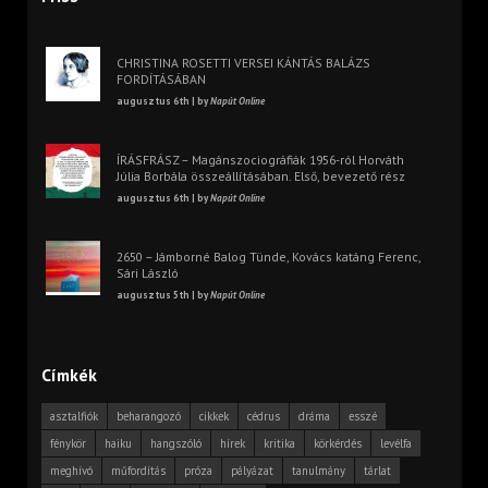
CHRISTINA ROSETTI VERSEI KÁNTÁS BALÁZS
FORDÍTÁSÁBAN
augusztus 6th | by
Napút Online
ÍRÁSFRÁSZ – Magánszociográfiák 1956-ról Horváth
Júlia Borbála összeállításában. Első, bevezető rész
augusztus 6th | by
Napút Online
2650 – Jámborné Balog Tünde, Kovács katáng Ferenc,
Sári László
augusztus 5th | by
Napút Online
Címkék
asztalfiók
beharangozó
cikkek
cédrus
dráma
esszé
fénykör
haiku
hangszóló
hírek
kritika
körkérdés
levélfa
meghívó
műfordítás
próza
pályázat
tanulmány
tárlat