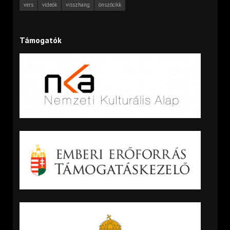
vers
videók
visszhang
önszócikk
Támogatók