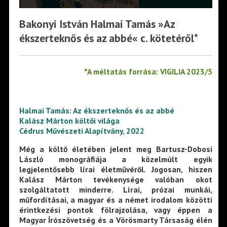
Bakonyi István Halmai Tamás »Az
ékszerteknős és az abbé« c. kötetéről*
*A méltatás forrása: VIGILIA 2023/5
Halmai Tamás: Az ékszerteknős és az abbé
Kalász Márton költői világa
Cédrus Művészeti Alapítvány, 2022
Még a költő életében jelent meg Bartusz-Dobosi
László monográfiája a közelmúlt egyik
legjelentősebb lírai életművéről. Jogosan, hiszen
Kalász Márton tevékenysége valóban okot
szolgáltatott minderre. Lírai, prózai munkái,
műfordításai, a magyar és a német irodalom közötti
érintkezési pontok fölrajzolása, vagy éppen a
Magyar Írószövetség és a Vörösmarty Társaság élén