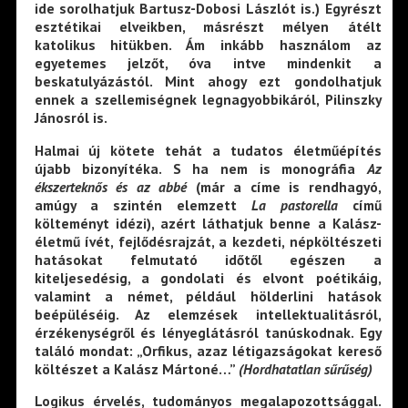
ide sorolhatjuk Bartusz-Dobosi Lászlót is.) Egyrészt
esztétikai elveikben, másrészt mélyen átélt
katolikus hitükben. Ám inkább használom az
egyetemes jelzőt, óva intve mindenkit a
beskatulyázástól. Mint ahogy ezt gondolhatjuk
ennek a szellemiségnek legnagyobbikáról, Pilinszky
Jánosról is.
Halmai új kötete tehát a tudatos életműépítés
újabb bizonyítéka. S ha nem is monográfia
Az
ékszerteknős és az abbé
(már a címe is rendhagyó,
amúgy a szintén elemzett
La pastorella
című
költeményt idézi), azért láthatjuk benne a Kalász-
életmű ívét, fejlődésrajzát, a kezdeti, népköltészeti
hatásokat felmutató időtől egészen a
kiteljesedésig, a gondolati és elvont poétikáig,
valamint a német, például hölderlini hatások
beépüléséig. Az elemzések intellektualitásról,
érzékenységről és lényeglátásról tanúskodnak. Egy
találó mondat: „Orfikus, azaz létigazságokat kereső
költészet a Kalász Mártoné…”
(Hordhatatlan sűrűség)
Logikus érvelés, tudományos megalapozottsággal.