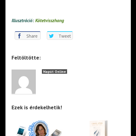
Illusztráció:
Kötetvisszhang
Share
Tweet
Feltöltötte:
Napút Online
Ezek is érdekelhetik!