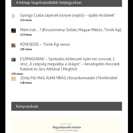
A hónap legolvasottabb bejegyzései
Györgyi Csaba: Lépések könyve (napló) – újabb részletek*
256 views
Miért írok… ? (Böszörményi Zoltán, Magyar Miklós, Török Ági)
219 views
KÖVESEDŐ – Török Ági versei
205 views
ESŐMADARAK – Spirituális költészeti nyári est-sorozat, 2.
rész: „A szépség megváltja a világot” – beszélgetés Huszárik
Katával és Jász Attilával | Meghívó
193 views
Zöldy Pál: MAG ÁLMA VIRÁG | Könyvbemutató | Filmfelvétel
140 views
Könyvesbolt