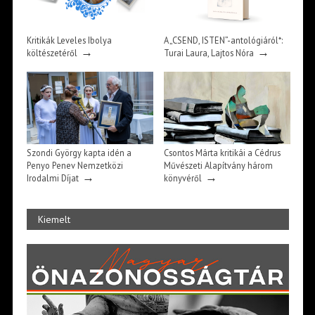
Kritikák Leveles Ibolya
A „CSEND, ISTEN”-antológiáról*:
→
→
költészetéről
Turai Laura, Lajtos Nóra
Szondi György kapta idén a
Csontos Márta kritikái a Cédrus
Penyo Penev Nemzetközi
Művészeti Alapítvány három
→
→
Irodalmi Díjat
könyvéről
Kiemelt