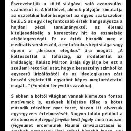
Észrevehetjük a költő világával való azonosulási
szándékot is. A költőével, akinek pályáján kimutatja
az esztétikai különbségeket az egyes szakaszokon
belül. S az egyik legfontosabb érték: hangsúlyozza a
hajdani pécsi tanulmányoktól az életmű
kiteljesedéséig a keresztény hit és eszmeiség
elsődlegességét. Ez az érték húzódik meg a
meditatív versbeszéd, a metaforikus képi világa vagy
éppen a „derűsen elégikus” líra mögött. „A
költészettől a fohászig, az irodalomtól az
imádságig: Kalász Márton lírája úgy járja be ezt a
szellemi-retorikai utat, hogy a keresztény szimbolika
egyszerű lirizálásától és az ideologikusan zárt
beszéd végleteitől egyaránt képes megtartóztatni
magát…” (Fonódni fényvető szavakba).
S ebben a költői világban vannak kiemelten fontos
motívumok is, ezeknek kifejtése főleg a kötet
második részében nyer teret, hiszen itt olvassuk
egy-egy vers értelmezését. Nagyon találó például a
Fű
elemzése
A reggel fényébe kivitt fogoly
című írásban.
(Figyelmet érdemelnek Halmai címválasztásai is,
amelyek ugyancsak lírai erővel bírnak!) Innen egy