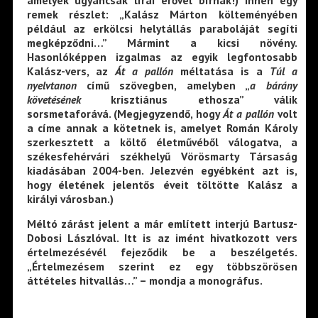
remek részlet: „Kalász Márton költeményében
például az erkölcsi helytállás paraboláját segíti
megképződni…” Mármint a kicsi növény.
Hasonlóképpen izgalmas az egyik legfontosabb
Kalász-vers, az
Át a pallón
méltatása is a
Túl a
nyelvtanon
című szövegben, amelyben „
a bárány
követésének
krisztiánus ethosza” válik
sorsmetaforává. (Megjegyzendő, hogy
Át a pallón
volt
a címe annak a kötetnek is, amelyet Román Károly
szerkesztett a költő életművéből válogatva, a
székesfehérvári székhelyű Vörösmarty Társaság
kiadásában 2004-ben. Jelezvén egyébként azt is,
hogy életének jelentős éveit töltötte Kalász a
királyi városban.)
Méltó zárást jelent a már említett interjú Bartusz-
Dobosi Lászlóval. Itt is az imént hivatkozott vers
értelmezésévél fejeződik be a beszélgetés.
„Értelmezésem szerint ez egy többszörösen
áttételes hitvallás…” – mondja a monográfus.