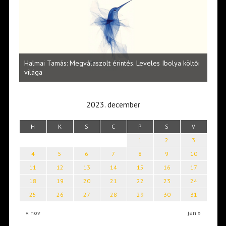
l
Halmai Tamás: Megválaszolt érintés. Leveles Ibolya költői
Laka
világa
2023. december
H
K
S
C
P
S
V
1
2
3
4
5
6
7
8
9
10
11
12
13
14
15
16
17
18
19
20
21
22
23
24
25
26
27
28
29
30
31
« nov
jan »