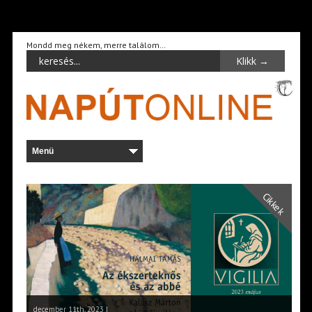
Mondd meg nékem, merre találom…
Cikkek
december 11th, 2023 |