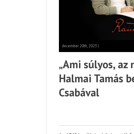
december 20th, 2023 |
„Ami súlyos, az
Halmai Tamás be
Csabával