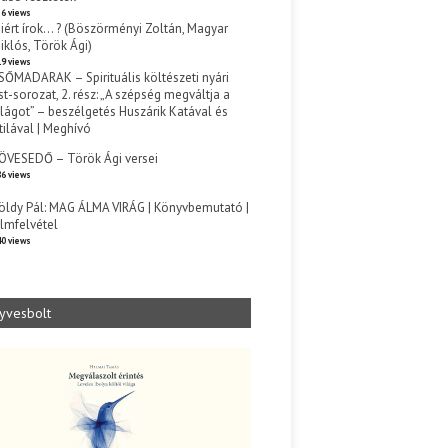
6 views
iért írok… ? (Böszörményi Zoltán, Magyar
iklós, Török Ági)
9 views
SŐMADARAK – Spirituális költészeti nyári
st-sorozat, 2. rész: „A szépség megváltja a
ilágot” – beszélgetés Huszárik Katával és
tilával | Meghívó
s
ÖVESEDŐ – Török Ági versei
6 views
öldy Pál: MAG ÁLMA VIRÁG | Könyvbemutató |
ilmfelvétel
0 views
yvesbolt