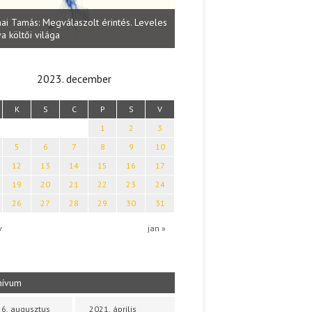
Lakatos Fleisz Katalin: Vasárna
ai Tamás: Megválaszolt érintés. Leveles
Sárszegen
a költői világa
2023. december
K
S
C
P
S
V
1
2
3
5
6
7
8
9
10
12
13
14
15
16
17
19
20
21
22
23
24
26
27
28
29
30
31
v
jan »
hívum
6. augusztus
2021. április