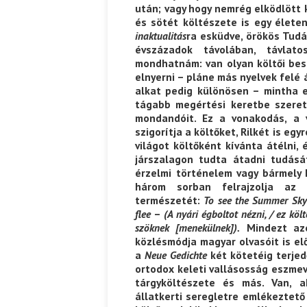
után; vagy hogy nemrég elködlött 
és sötét költészete is egy élete
inaktualitás
ra esküdve, örökös Tudá
Ispány Marietta: Szavak a fényből
Káplán Géza: Erotikai kala
évszázadok távolában, távlato
mondhatnám: van olyan költői be
elnyerni – pláne más nyelvek felé 
alkat pedig különösen – mintha 
tágabb megértési keretbe szeret
mondandóit. Ez a vonakodás, a 
szigorítja a költőket, Rilkét is eg
világot költőként kívánta átélni,
járszalagon tudta átadni tudásá
érzelmi történelem vagy bármely k
három sorban felrajzolja az e
természetét:
To see the Summer Sky 
flee
–
(A nyári égboltot nézni, / ez kö
szöknek [menekülnek]).
Mindezt azé
közlésmódja magyar olvasóit is el
a
Neue Gedichte
két kötetéig terje
ortodox keleti vallásosság eszmev
tárgyköltészete és más. Van, 
állatkerti seregletre emlékeztető á