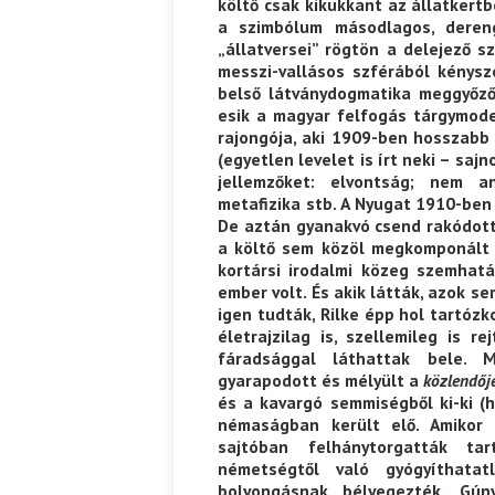
költő csak kikukkant az állatkertbe
a szimbólum másodlagos, dereng
„állatversei” rögtön a delejező s
messzi-vallásos szférából kénysze
belső látványdogmatika meggyőződ
esik a magyar felfogás tárgymodel
rajongója, aki 1909-ben hosszabb
(egyetlen levelet is írt neki – saj
jellemzőket: elvontság; nem an
metafizika stb. A Nyugat 1910-ben
De aztán gyanakvó csend rakódot
a költő sem közöl megkomponált 
kortársi irodalmi közeg szemhat
ember volt. És akik látták, azok s
igen tudták, Rilke épp hol tartózko
életrajzilag is, szellemileg is r
fáradsággal láthattak bele.
gyarapodott és mélyült a
közlendőj
és a kavargó semmiségből ki-ki (h
némaságban került elő. Amikor
sajtóban felhánytorgatták tar
németségtől való gyógyíthatat
bolyongásnak bélyegezték. Gún