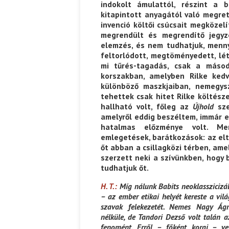
indokolt ámulattól, részint a
kitapintott anyagától való megre
invenció költői csúcsait megközelí
megrendült és megrendítő jegy
elemzés, és nem tudhatjuk, menny
feltorlódott, megtöményedett, lé
mi tűrés-tagadás, csak a másod
korszakban, amelyben Rilke kedv
különböző maszkjaiban, nemegysz
tehettek csak hitet Rilke költész
hallható volt, főleg az
Újhold
sze
amelyről eddig beszéltem, immár e
hatalmas előzménye volt. Mer
emlegetések, barátkozások: az elt
őt abban a csillagközi térben, am
szerzett neki a szívünkben, hogy
tudhatjuk őt.
H. T.:
Míg nálunk Babits neoklasszicizá
– az ember etikai helyét kereste a vil
szavak felekezetét. Nemes Nagy Ágne
nélküle, de Tandori Dezső volt talán az
fenomént. Erről – főként korai – ve