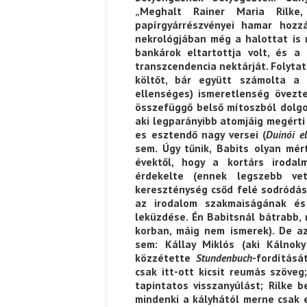
„Meghalt Rainer Maria Rilke
papírgyárrészvényei hamar hozzá
nekrológjában még a halottat is m
bankárok eltartottja volt, és a
transzcendencia nektárját. Folyta
költőt, bár együtt számolta a
ellenséges) ismeretlenség övezte
összefüggő belső mítoszból dolgoz
aki legparányibb atomjáig megérti 
es esztendő nagy versei (
Duinói e
sem. Úgy tűnik, Babits olyan mé
évektől, hogy a kortárs irodal
érdekelte (ennek legszebb vet
kereszténység csőd felé sodródása
az irodalom szakmaiságának és
leküzdése. Én Babitsnál bátrabb,
korban, máig nem ismerek). De a
sem: Kállay Miklós (aki Kálnoky
közzétette
Stundenbuch
-fordításá
csak itt-ott kicsit reumás szöveg
tapintatos visszanyúlást; Rilke 
mindenki a kályhától merne csak e