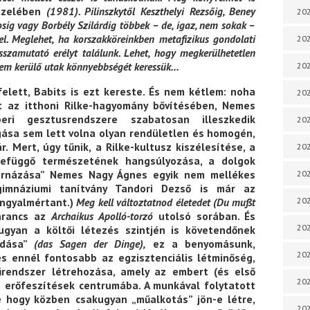
özelében
(1981). Pilinszkytől Keszthelyi Rezsőig, Beney
202
osig vagy Borbély Szilárdig többek – de, igaz, nem sokak –
el. Meglehet, ha korszakköreinkben metafizikus gondolati
202
isszamutató erélyt találunk. Lehet, hogy megkerülhetetlen
 nem kerülő utak könnyebbségét keressük…
202
elett, Babits is ezt kereste. És nem kétlem: noha
202
t az itthoni Rilke-hagyomány bővítésében, Nemes
ri gesztusrendszere szabatosan illeszkedik
202
ngása sem lett volna olyan rendületlen és homogén,
. Mert, úgy tűnik, a Rilke-kultusz kiszélesítése, a
202
szefüggő természetének hangsúlyozása, a dolgok
tornázása” Nemes Nagy Ágnes egyik nem mellékes
202
 gimnáziumi tanítvány Tandori Dezső is már az
angyalmértant.)
Meg kell változtatnod életedet
(Du mußt
202
arancs az
Archaikus Apolló-torzó
utolsó sorában. És
202
gyan a költői létezés szintjén is követendőnek
ondása”
(das Sagen der Dinge),
ez a benyomásunk,
20
s ennél fontosabb az egzisztenciális létminőség,
tűrendszer létrehozása, amely az embert (és első
20
az erőfeszítések centrumába. A munkával folytatott
e hogy közben csakugyan „műalkotás” jön-e létre,
202