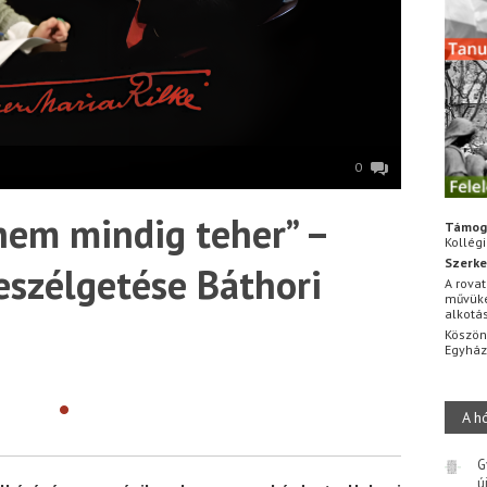
0
 nem mindig teher” –
Támog
Kollég
Szerke
szélgetése Báthori
A rovat
művüke
alkotá
Köszön
Egyhá
•
A h
G
ú