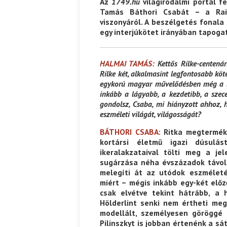
Az
1749.hu
világirodalmi portál 
Tamás Báthori Csabát – a Rain
viszonyáról. A beszélgetés fonala
egy interjúkötet irányában tapog
HALMAI TAMÁS:
Kettős Rilke-centená
Rilke két, alkalmasint legfontosabb köt
egykorú magyar művelődésben még a le
inkább a lágyabb, a kezdetibb, a szece
gondolsz, Csaba, mi hiányzott ahhoz, h
eszméleti világát, világosságát?
BÁTHORI CSABA:
Ritka megterméke
kortársi életmű igazi dúsulá
ikeralakzataival tölti meg a je
sugárzása néha évszázadok távol
melegíti át az utódok eszméleté
miért – mégis inkább egy-két elő
csak elvétve tekint hátrább, a 
Hölderlint senki nem értheti meg
modellált, személyesen göröggé 
Pilinszkyt is jobban értenénk a s