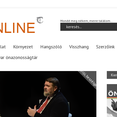
Mondd meg nékem, merre találom…
lat
Környezet
Hangszóló
Visszhang
Szerzőink
ar önazonosságtár
Interjú, beszélgetés
Kie