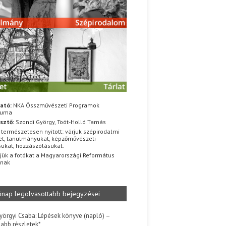
ató:
NKA Összművészeti Programok
iuma
sztő:
Szondi György, Toót-Holló Tamás
 természetesen nyitott: várjuk szépirodalmi
t, tanulmányukat, képzőművészeti
sukat, hozzászólásukat.
jük a fotókat a Magyarországi Református
znak
ónap legolvasottabb bejegyzései
yörgyi Csaba: Lépések könyve (napló) –
jabb részletek*