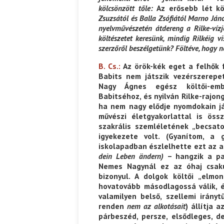
kölcsönzött tőle:
Az erősebb lét k
Zsuzsától és Balla Zsófiától Marno Ján
nyelvművészetén átdereng a Rilke-vízj
költészetet keresünk, mindig Rilkéig v
szerzőről beszélgetünk? Föltéve, hogy
B. Cs.:
Az örök-kék eget a felhők f
Babits nem játszik vezérszerepe
Nagy Ágnes egész költői-embe
Babitséhoz, és nyilván Rilke-rajo
ha nem nagy elődje nyomdokain jár
művészi életgyakorlattal is ös
szakrális szemléletének „becsa
igyekezete volt. (Gyanítom, a
iskolapadban észlelhette ezt az 
dein
Leben ändern)
– hangzik a p
Nemes Nagynál ez az óhaj csaku
bizonyul. A dolgok költői „elm
hovatovább másodlagossá válik, é
valamilyen belső, szellemi irány
renden
nem az alkotásait
) állítja 
párbeszéd, persze, elsődleges, d