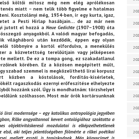
 belső költői mítosz még nem elég aprólékosan
ttenés miatt – nem telik több figyelme e hatalmas
202
teni. Kosztolányi még, 1934-ben, ír egy kurta, igaz,
zetet a Pesti Hírlap hasábjain… de az már nem
202
i jutott el hozzá a
Neue Gedichte
(1907–1908) óta
tösszegző anyagokból. A valódi magyar befogadás,
202
ik világháború után kezdődik, éppen egy olyan
elői többnyire a kortól elfordulva, a menekülés
202
er a közvetettség terelőútjain vagy jelképesen
ete mellett. De ez a tompa gong, ez szakadatlanul
202
rzőinek körében. Ez a közösen megépített múlt,
gy szabad szemmel is megközelíthető lírai korpusz
202
t közben a kóstolások, fordítás-kísérletek,
ökélt ragaszkodás ezernyi erőfeszítése elhelyezte
202
elyből hozzánk szól. Úgy is mondhatnám: törzshelyet
 belőlünk szólhasson. Most már örök kortársunknak
202
20
ló lírai modernsége – egy katolikus antropológia jegyében
ágban, Rilke angyaltannal kevert ontológiához szoktatta a
20
s objektivitáskereső mozdulatai is elképzelhetetlenek
 első, aki teljes jelentőségében fölmérte a rilkei poétikai
202
rsei mellett esszéi is tanúskodnak. Még könyvcímet is