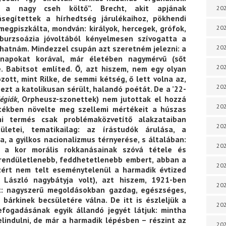
, a nagy cseh költő”. Brecht, akit apjának
202
segítettek a hírhedtség járulékaihoz, pökhendi
egpiszkálta, mondván: királyok, hercegek, grófok,
202
 burzsoázia jóvoltából kényelmesen szívogatta a
202
thatnám. Mindezzel csupán azt szeretném jelezni: a
 napokat korával, már életében nagymérvű (sőt
202
. Babitsot említed. Ő, azt hiszem, nem egy olyan
ott, mint Rilke, de semmi kétség, ő lett volna az,
202
ezt a katolikusan sérült, halandó poétát. De a ’22-
légiák
, Orpheusz-szonettek) nem jutottak el hozzá
202
rtékben növelte meg szellemi mértékeit a húszas
mi termés csak problémaközvetítő alakzataiban
202
ületei, tematikailag: az írástudók árulása, a
, a gyilkos nacionalizmus térnyerése, s általában:
202
 a kor morális rokkanásainak szóvá tétele és
 rendületlenebb, feddhetetlenebb embert, abban a
20
zért nem telt eseménytelenül a harmadik évtized
 László nagybátyja volt), azt hiszem, 1921-ben
20
t: nagyszerű megoldásokban gazdag, egészséges,
; bárkinek becsületére válna. De itt is észleljük a
202
befogadásának egyik állandó jegyét látjuk: mintha
lindulni, de már a harmadik lépésben – részint az
202