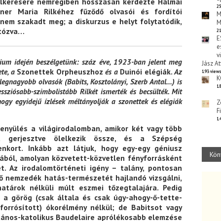
felkérésére nemrégiben hosszasan kérdezte Halmai
25
er Maria Rilkéhez fűződő olvasói és fordítói
M
 nem szakadt meg; a diskurzus e helyt folytatódik,
M
atózva…
21
E
e
v
rium idején beszélgetünk: száz éve, 1923-ban jelent meg
Jász At
ete, a
Szonettek Orpheuszhoz
és a
Duinói elégiák.
Az
193 view
K
gnagyobb olvasók (Babits, Kosztolányi, Szerb Antal…) is
18
ssziósabb-szimbolistább Rilkét ismerték és becsülték. Mit
ogy egyidejű ízlések méltányolják a szonettek és elégiák
Z
F
14
nyülés a világirodalomban, amikor két vagy több
st gerjesztve ölelkezik össze, és a Szépség
lenkort. Inkább azt látjuk, hogy egy-egy géniusz
Kön
ából, amolyan közvetett-közvetlen fényforrásként
t. Az irodalomtörténeti igény – talány, pontosan
ző nemzedék hatás-természetét hajlandó vizsgálni,
határok nélküli múlt eszmei tőzegtalajára. Pedig
 a görög (csak általa és csak úgy-ahogy-ő-tette-
forrósított) ókorélmény nélkül; de Babitsot vagy
átános-katolikus Baudelaire aprólékosabb elemzése