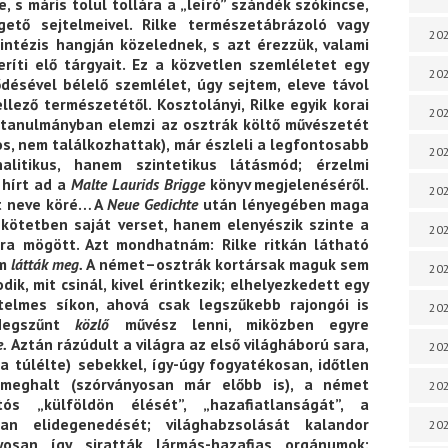
, s máris tolul tollára a „leíró” szándék szókincse,
ető sejtelmeivel. Rilke természetábrázoló vagy
202
zintézis hangján közelednek, s azt érezzük, valami
ríti elő tárgyait. Ez a közvetlen szemléletet egy
202
ésével bélelő szemlélet, úgy sejtem, eleve távol
lező természetétől. Kosztolányi, Rilke egyik korai
202
 tanulmányban elemzi az osztrák költő művészetét
nos, nem találkozhattak), már észleli a legfontosabb
202
alitikus, hanem szintetikus látásmód; érzelmi
 hírt ad a
Malte Laurids Brigge
könyv megjelenéséről.
202
t neve köré… A
Neue Gedichte
után lényegében maga
kötetben saját verset, hanem elenyészik szinte a
202
ára mögött. Azt mondhatnám: Rilke ritkán látható
em
látták meg.
A német–osztrák kortársak maguk sem
202
dik, mit csinál, kivel érintkezik; elhelyezkedett egy
ejtelmes síkon, ahová csak legszűkebb rajongói is
20
 Megszűnt
közlő
művész lenni, miközben egyre
e.
Aztán rázúdult a világra az első világháború sara,
20
a túlélte) sebekkel, így-úgy fogyatékosan, időtlen
 meghalt (szórványosan már előbb is), a német
202
tós „külföldön élését”, „hazafiatlanságát”, a
lan elidegenedését; világhabzsolását kalandor
202
yosan így siratták lármás-hazafias orgánumok: