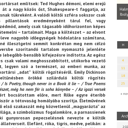
kortársat említsek: Ted Hughes démoni, elemi erejű
Parvathy Baul: A NAGY LELKEK DALAI.
Bevezetés a bául ösvénybe (Fordította:
n át a nagy közös őst, Shakespeare-t faggatja, az
Halm
Rideg Zsófia)
Iboly
snak tükreként. A valódi költői szféra sokszor csak
uz
s pillantások eredményeként tárul fel, vagy
szédmód, amely csak tágasabb időhorizonton képes
átemelni – tartalmait. Maga a költészet – az elvont
eleve nagyobb időegységek hódolatára számítana,
né illesztgetni semmit konkrétan meg nem célzó
H
versbe szorítandó tartalom nyomasztó jelenléte
yre lebegőbb-bensőbb kifejezésre indította. Az egész
 és csak valami meghosszabbított, utókorba vezető
4
t, legyen szó a természet, az emberi munka, az
11
ortársi „adat” költői rögzítéséről. Emily Dickinson
18
ltűnésben örökké szilárduló költői rögzítés
/ Is Poetry, though never in a Book it lie – / True Poems
25
ltészet, még ha nem fér is soha könyvbe – / Az igazi versek
« no
rt bocsátottam előre, mert Rilke egyre éteribb
őször a tétovaság homályába szorítja. Életművének
dő első szakaszát még közvetlenül „magyarázta” az
ilága, a szimbolizmus fogalomköre, a parnassienek
Arc
aki gunyorosan pepecselésnek nevezte e költők
llatverseit. Elefánt, róka, tigris, medve, pelikán: a
202