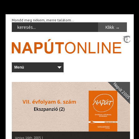
Mondd meg nékem, merre találom…
Napút 2005
június 16th, 2005 |