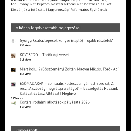
tanulmányukat, képzőművészeti alkotásukat, hozzászólásukat.
Köszönjük a fotókat a Magyarországi Református Egyháznak
A hónap legolvasottabb bejegyzései
Györgyi Csaba: Lépések könyve (napló) – újabb részletek*
256 views
KÖVESEDŐ – Török Ági versei
213 views
Miért írok… ? (Böszörményi Zoltán, Magyar Miklós, Török Ági)
156 views
ESŐMADARAK – Spirituális költészeti nyári est-sorozat, 2.
rész: „A szépség megváltja a világot” – beszélgetés Huszárik
Katával és Jász Attilával | Meghívó
149 views
Kortárs irodalmi alkotások pályázata 2026
139 views
Könyvesbolt