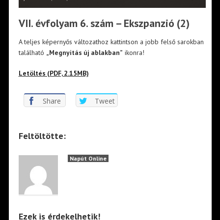
VII. évfolyam 6. szám – Ekszpanzió (2)
A teljes képernyős változathoz kattintson a jobb felső sarokban
található
„Megnyitás új ablakban”
ikonra!
Letöltés (PDF, 2.15MB)
Share
Tweet
Feltöltötte:
Napút Online
Ezek is érdekelhetik!