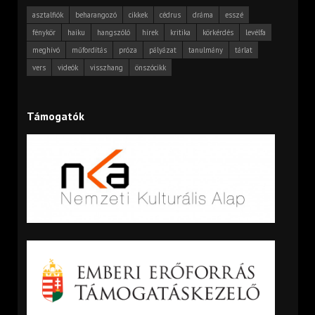
asztalfiók
beharangozó
cikkek
cédrus
dráma
esszé
fénykör
haiku
hangszóló
hírek
kritika
körkérdés
levélfa
meghívó
műfordítás
próza
pályázat
tanulmány
tárlat
vers
videók
visszhang
önszócikk
Támogatók