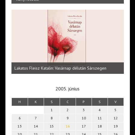
Vité
ltői
irod
Lakatos Fleisz Katalin: Vasárnap délután Sárszegen
erej
2005. június
H
K
S
C
P
S
V
1
2
3
4
5
6
7
8
9
10
11
12
13
14
15
16
17
18
19
20
21
22
23
24
25
26