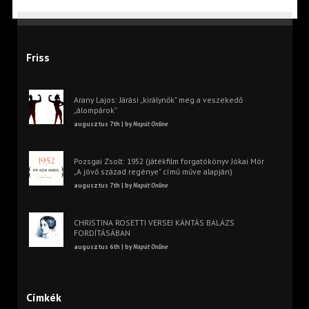
Friss
Arany Lajos: Járási „királynők” meg a veszekedő
„álompárok”
augusztus 7th | by
Napút Online
Pozsgai Zsolt: 1952 (játékfilm forgatókönyv Jókai Mór
„A jövő század regénye” című műve alapján)
augusztus 7th | by
Napút Online
CHRISTINA ROSETTI VERSEI KÁNTÁS BALÁZS
FORDÍTÁSÁBAN
augusztus 6th | by
Napút Online
Címkék