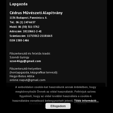
Lapgazda
Cédrus Művészeti Alapítvány
1136 Budapest, Pannónia u. 6.
Tel.: 06 (1) 247-6657
Mobil: 06 (30) 511-3762
Adószám: 18110661-2-41
Számlaszám: 11713012-21181665
ISSN 1588-1466
Főszerkesztő és felelős kiadó:
Szondi György
szon46gy@gmail.com
Főszerkesztő-helyettes
(honlapgazda, képgrafikai tervező):
Hegyi-Botos Attila
online.naput@gmail.com
A weboldalon cookie-kat használunk annak érdekében, hogy
megkönnyítsük Önnek az oldal használatát. Felhívjuk szíves
Minden jog fenntartva. © 2016 Napút Online
figyelmét, hogy az oldal további használata a cookie-k
használatára vonatkozó beleegyezését jelenti.
Több információ...
Kezdőlap
Print
Szerzőink
Rólunk
Elfogadom