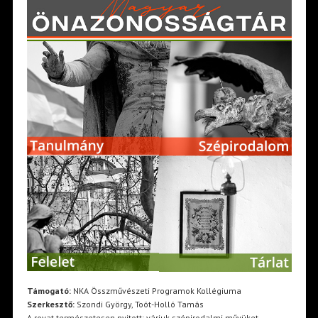
Támogató:
NKA Összművészeti Programok Kollégiuma
Szerkesztő:
Szondi György, Toót-Holló Tamás
A rovat természetesen nyitott: várjuk szépirodalmi művüket,