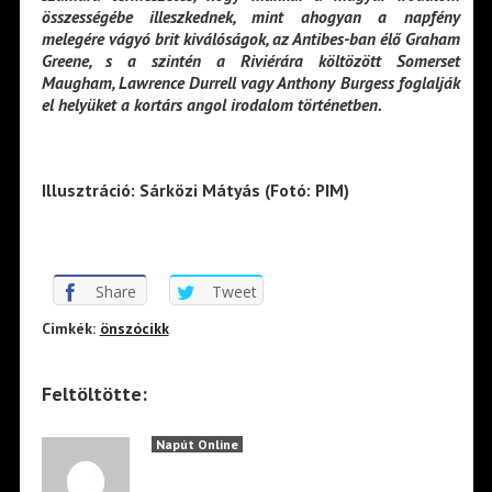
összességébe illeszkednek, mint ahogyan a napfény
melegére vágyó brit kiválóságok, az Antibes-ban élő Graham
Greene, s a szintén a Riviérára költözött Somerset
Maugham, Lawrence Durrell vagy Anthony Burgess foglalják
el helyüket a kortárs angol irodalom történetben.
Illusztráció: Sárközi Mátyás (Fotó: PIM)
Share
Tweet
Cimkék:
önszócikk
Feltöltötte:
Napút Online