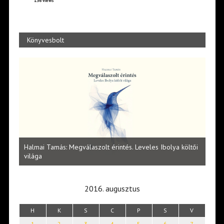
136 views
Könyvesbolt
l
Halmai Tamás: Megválaszolt érintés. Leveles Ibolya költői
Laka
világa
2016. augusztus
H
K
S
C
P
S
V
1
2
3
4
5
6
7