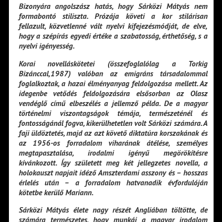
Bizonyára angolszász hatás, hogy Sárközi Mátyás nem
formabontó stiliszta. Prózája követi a kor stilárisan
fellazult, közvetlenné vált nyelvi kifejezésmódját, de elve,
hogy a szépírás egyedi értéke a szabatosság, érthetőség, s a
nyelvi igényesség.
Korai novelláskötetei (összefoglalólag a Torkig
Bizánccal,1987) valóban az emigráns társadalommal
foglalkoztak, a hazai élményanyag feldolgozása mellett. Az
idegenbe vetődés feldolgozására elsősorban az Olasz
vendéglő című elbeszélés a jellemző példa. De a magyar
történelmi viszontagságok témája, természeténél és
fontosságánál fogva, kikerülhetetlen volt Sárközi számára. A
faji üldöztetés, majd az azt követő diktatúra korszakának és
az 1956-os forradalom viharának átélése, személyes
megtapasztalása, irodalmi igényű megörökítésre
kívánkozott. Így született meg két jellegzetes novella, a
holokauszt napjait idéző Amszterdami asszony és – hosszas
érlelés után – a forradalom hatvanadik évfordulóján
kötetbe kerülő Mariann.
Sárközi Mátyás élete nagy részét Angliában töltötte, de
számára természetes, hogy munkái a magyar irodalom