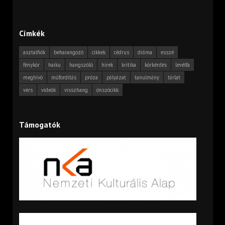
Címkék
asztalfiók
beharangozó
cikkek
cédrus
dráma
esszé
fénykör
haiku
hangszóló
hírek
kritika
körkérdés
levélfa
meghívó
műfordítás
próza
pályázat
tanulmány
tárlat
vers
videók
visszhang
önszócikk
Támogatók