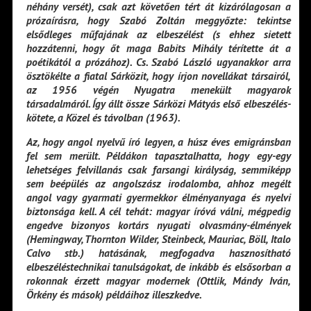
néhány versét), csak azt követően tért át kizárólagosan a
prózaírásra, hogy Szabó Zoltán meggyőzte: tekintse
elsődleges műfajának az elbeszélést (s ehhez sietett
hozzátenni, hogy őt maga Babits Mihály térítette át a
poétikától a prózához). Cs. Szabó László ugyanakkor arra
ösztökélte a fiatal Sárközit, hogy írjon novellákat társairól,
az 1956 végén Nyugatra menekült magyarok
társadalmáról. Így állt össze Sárközi Mátyás első elbeszélés-
kötete, a Közel és távolban (1963).
Az, hogy angol nyelvű író legyen, a húsz éves emigránsban
fel sem merült. Példákon tapasztalhatta, hogy egy-egy
lehetséges felvillanás csak farsangi királyság, semmiképp
sem beépülés az angolszász irodalomba, ahhoz megélt
angol vagy gyarmati gyermekkor élményanyaga és nyelvi
biztonsága kell. A cél tehát: magyar íróvá válni, mégpedig
engedve bizonyos kortárs nyugati olvasmány-élmények
(Hemingway, Thornton Wilder, Steinbeck, Mauriac, Böll, Italo
Calvo stb.) hatásának, megfogadva hasznosítható
elbeszéléstechnikai tanulságokat, de inkább és elsősorban a
rokonnak érzett magyar modernek (Ottlik, Mándy Iván,
Örkény és mások) példáihoz illeszkedve.