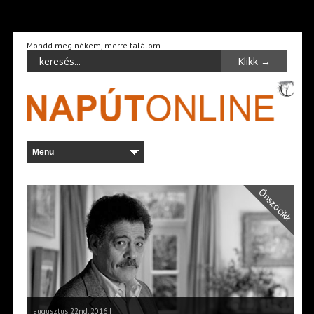
Mondd meg nékem, merre találom…
Önszócikk
augusztus 22nd, 2016 |