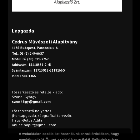
Lapgazda
Cédrus Művészeti Alapítvány
1136 Budapest, Pannónia u. 6.
Tel.: 06 (1) 247-6657
Mobil: 06 (30) 511-3762
Adószám: 18110661-2-41
Számlaszám: 11713012-21181665
ISSN 1588-1466
Főszerkesztő és felelős kiadó:
Szondi György
szon46gy@gmail.com
Főszerkesztő-helyettes
(honlapgazda, képgrafikai tervező):
Hegyi-Botos Attila
online.naput@gmail.com
A weboldalon cookie-kat használunk annak érdekében, hogy
megkönnyítsük Önnek az oldal használatát. Felhívjuk szíves