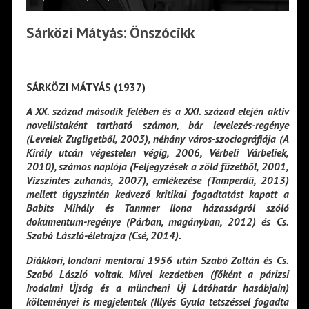
Sárközi Mátyás: Önszócikk
SÁRKÖZI MÁTYÁS (1937)
A XX. század második felében és a XXI. század elején aktív
novellistaként tartható számon, bár levelezés-regénye
(Levelek Zugligetből, 2003), néhány város-szociográfiája (A
Király utcán végestelen végig, 2006, Vérbeli Várbeliek,
2010), számos naplója (Feljegyzések a zöld füzetből, 2001,
Vízszintes zuhanás, 2007), emlékezése (Tamperdü, 2013)
mellett úgyszintén kedvező kritikai fogadtatást kapott a
Babits Mihály és Tannner Ilona házasságról szóló
dokumentum-regénye (Párban, magányban, 2012) és Cs.
Szabó László-életrajza (Csé, 2014).
Diákkori, londoni mentorai 1956 után Szabó Zoltán és Cs.
Szabó László voltak. Mivel kezdetben (főként a párizsi
Irodalmi Újság és a müncheni Új Látóhatár hasábjain)
költeményei is megjelentek (Illyés Gyula tetszéssel fogadta