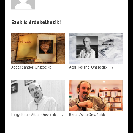
Ezek is érdekelhetik!
→
→
Agócs Sándor: Önszócikk
Acsai Roland: Önszócikk
→
→
Hegyi Botos Attila: Önszócikk
Berta Zsolt: Önszócikk