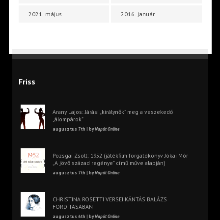
2021. május
2016. január
Friss
Arany Lajos: Járási „királynők” meg a veszekedő
„álompárok”
augusztus 7th | by
Napút Online
Pozsgai Zsolt: 1952 (játékfilm forgatókönyv Jókai Mór
„A jövő század regénye” című műve alapján)
augusztus 7th | by
Napút Online
CHRISTINA ROSETTI VERSEI KÁNTÁS BALÁZS
FORDÍTÁSÁBAN
augusztus 6th | by
Napút Online