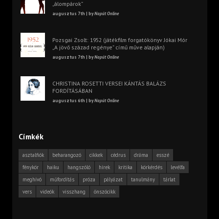
„álompárok”
augusztus 7th | by
Napút Online
Pozsgai Zsolt: 1952 (játékfilm forgatókönyv Jókai Mór
„A jövő század regénye” című műve alapján)
augusztus 7th | by
Napút Online
CHRISTINA ROSETTI VERSEI KÁNTÁS BALÁZS
FORDÍTÁSÁBAN
augusztus 6th | by
Napút Online
Címkék
asztalfiók
beharangozó
cikkek
cédrus
dráma
esszé
fénykör
haiku
hangszóló
hírek
kritika
körkérdés
levélfa
meghívó
műfordítás
próza
pályázat
tanulmány
tárlat
vers
videók
visszhang
önszócikk