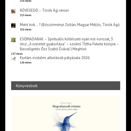
256 views
KÖVESEDŐ – Török Ági versei
213 views
Miért írok… ? (Böszörményi Zoltán, Magyar Miklós, Török Ági)
156 views
ESŐMADARAK – Spirituális költészeti nyári est-sorozat, 3.
rész: „A szeretet gyakorlása” – szvámí Tírtha Fekete könyve –
Beszélgetés Ősz Szabó Évával | Meghívó
137 views
Kortárs irodalmi alkotások pályázata 2026
136 views
Könyvesbolt