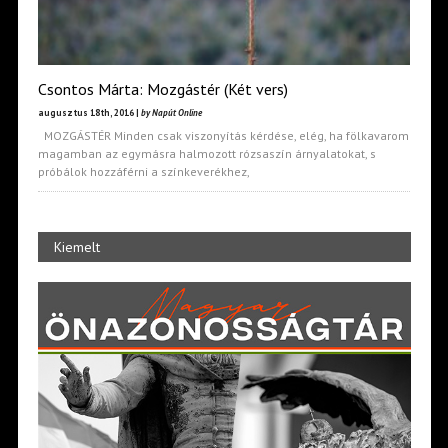
Csontos Márta: Mozgástér (Két vers)
augusztus 18th, 2016 |
by Napút Online
MOZGÁSTÉR Minden csak viszonyítás kérdése, elég, ha fölkavarom
magamban az egymásra halmozott rózsaszín árnyalatokat, s
próbálok hozzáférni a színkeverékhez,
Kiemelt