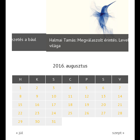
l
Halmai Tamás: Megválaszolt érintés. Leveles Ibolya költői
Laka
világa
2016. augusztus
H
K
S
C
P
S
V
1
2
3
4
5
6
7
8
9
10
11
12
13
14
15
16
17
18
19
20
21
22
23
24
25
26
27
28
29
30
31
« júl
szept »