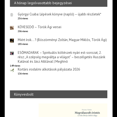
A hónap legolvasottabb bejegyzései
Györgyi Csaba: Lépések könyve (napló) – újabb részletek*
256 views
KÖVESEDŐ – Török Ági versei
206 views
Miért írok… ? (Böszörményi Zoltán, Magyar Miklós, Török Ági)
183 views
ESŐMADARAK – Spirituális költészeti nyári est-sorozat, 2.
rész: „A szépség megváltja a világot” – beszélgetés Huszárik
Katával és Jász Attilával | Meghívó
149 views
Kortárs irodalmi alkotások pályázata 2026
136 views
Könyvesbolt