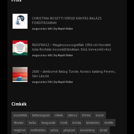
CHRISTINA ROSETTI VERSEI KÁNTÁS BALÁZS
FORDÍTÁSÁBAN
augusztus 6th | by
Napút Online
ÍRÁSFRÁSZ – Magánszociográfiák 1956-ról Horváth
Júlia Borbála összeállításában. Első, bevezető rész
augusztus 6th | by
Napút Online
2650 – Jámborné Balog Tünde, Kovács katáng Ferenc,
Sári László
augusztus 5th | by
Napút Online
Címkék
asztalfiók
beharangozó
cikkek
cédrus
dráma
esszé
fénykör
haiku
hangszóló
hírek
kritika
körkérdés
levélfa
meghívó
műfordítás
próza
pályázat
tanulmány
tárlat