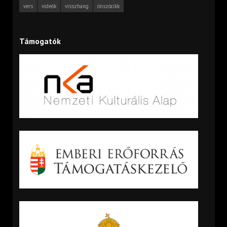
vers
videók
visszhang
önszócikk
Támogatók