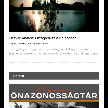
Hétvári Andrea: Emzéperiksz a Balatonon
augusztus 8th, 2016 |
by Napút Online
avagy hogyan fogott ki az emberiségen a kékséges semmi
Máshol valamiképp más. Nagyapa városkájában az órák egész más
Kiemelt