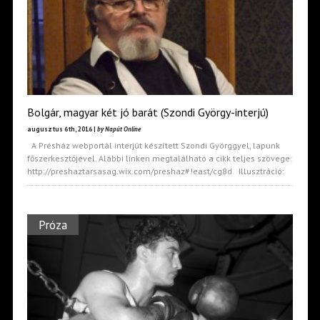
Bolgár, magyar két jó barát (Szondi György-interjú)
augusztus 6th, 2016 |
by Napút Online
A Présház webportál interjút készített Szondi Györggyel, lapunk
főszerkesztőjével. Alábbi linken megtalálható a cikk teljes szövege:
http://preshaztarsasag.wix.com/preshaz#!east/cg8d Illusztráció:
Próza