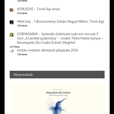
256 views
KÖVESEDŐ – Török Ági versei
213 views
Miért írok… ? (Böszörményi Zoltán, Magyar Miklós, Török Ági)
156 views
ESŐMADARAK – Spirituális költészeti nyári est-sorozat, 3.
rész: „A szeretet gyakorlása” – szvámí Tírtha Fekete könyve –
Beszélgetés Ősz Szabó Évával | Meghívó
137 views
Kortárs irodalmi alkotások pályázata 2026
136 views
Könyvesbolt