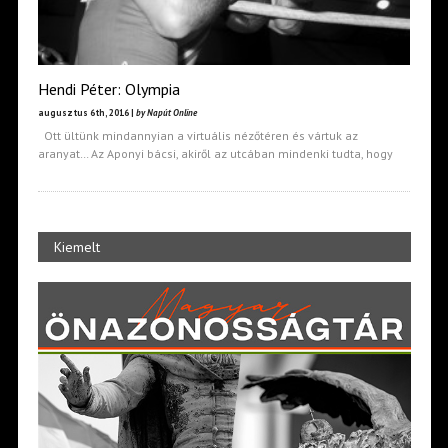
Hendi Péter: Olympia
augusztus 6th, 2016 |
by Napút Online
Ott ültünk mindannyian a virtuális nézőtéren és vártuk az
aranyat… Az Aponyi bácsi, akiről az utcában mindenki tudta, hogy
Kiemelt