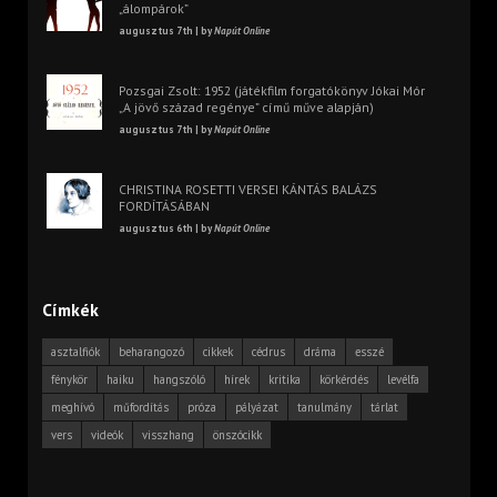
„álompárok”
augusztus 7th | by
Napút Online
Pozsgai Zsolt: 1952 (játékfilm forgatókönyv Jókai Mór
„A jövő század regénye” című műve alapján)
augusztus 7th | by
Napút Online
CHRISTINA ROSETTI VERSEI KÁNTÁS BALÁZS
FORDÍTÁSÁBAN
augusztus 6th | by
Napút Online
Címkék
asztalfiók
beharangozó
cikkek
cédrus
dráma
esszé
fénykör
haiku
hangszóló
hírek
kritika
körkérdés
levélfa
meghívó
műfordítás
próza
pályázat
tanulmány
tárlat
vers
videók
visszhang
önszócikk