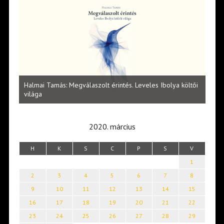
l
Halmai Tamás: Megválaszolt érintés. Leveles Ibolya költői
Laka
világa
2020. március
H
K
S
C
P
S
V
1
2
3
4
5
6
7
8
9
10
11
12
13
14
15
16
17
18
19
20
21
22
23
24
25
26
27
28
29