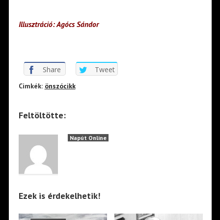
Illusztráció: Agócs Sándor
Share
Tweet
Cimkék:
önszócikk
Feltöltötte:
Napút Online
Ezek is érdekelhetik!