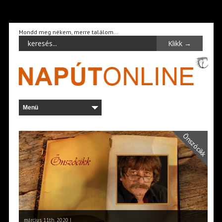
Mondd meg nékem, merre találom…
Önszócikk
március 11th, 2020 |