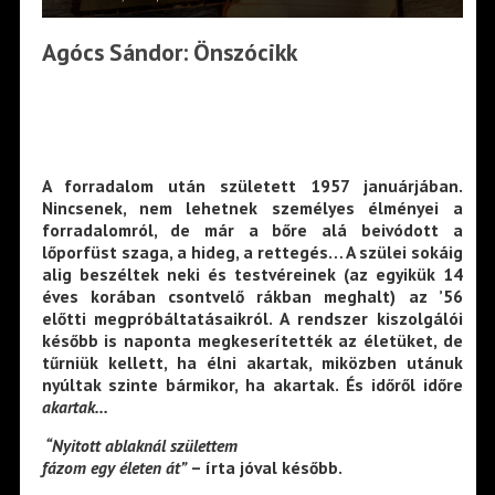
Agócs Sándor: Önszócikk
A forradalom után született 1957 januárjában.
Nincsenek, nem lehetnek személyes élményei a
forradalomról, de már a bőre alá beivódott a
lőporfüst szaga, a hideg, a rettegés… A szülei sokáig
alig beszéltek neki és testvéreinek (az egyikük 14
éves korában csontvelő rákban meghalt) az ’56
előtti megpróbáltatásaikról. A rendszer kiszolgálói
később is naponta megkeserítették az életüket, de
tűrniük kellett, ha élni akartak, miközben utánuk
nyúltak szinte bármikor, ha akartak. És időről időre
akartak…
“Nyitott ablaknál születtem
fázom egy életen át”
–
írta jóval később.