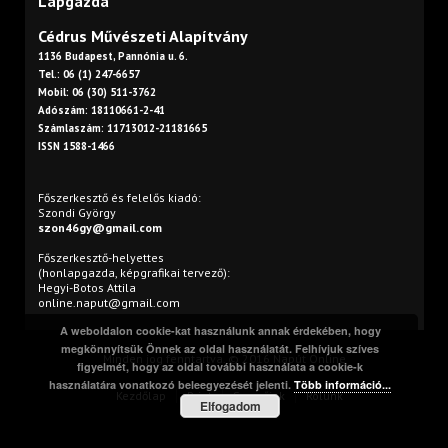
Lapgazda
Cédrus Művészeti Alapítvány
1136 Budapest, Pannónia u. 6.
Tel.: 06 (1) 247-6657
Mobil: 06 (30) 511-3762
Adószám: 18110661-2-41
Számlaszám: 11713012-21181665
ISSN 1588-1466
Főszerkesztő és felelős kiadó:
Szondi György
szon46gy@gmail.com
Főszerkesztő-helyettes
(honlapgazda, képgrafikai tervező):
Hegyi-Botos Attila
online.naput@gmail.com
A weboldalon cookie-kat használunk annak érdekében, hogy
megkönnyítsük Önnek az oldal használatát. Felhívjuk szíves
Minden jog fenntartva. © 2016 Napút Online
figyelmét, hogy az oldal további használata a cookie-k
használatára vonatkozó beleegyezését jelenti.
Több információ...
Kezdőlap
Print
Szerzőink
Rólunk
Elfogadom