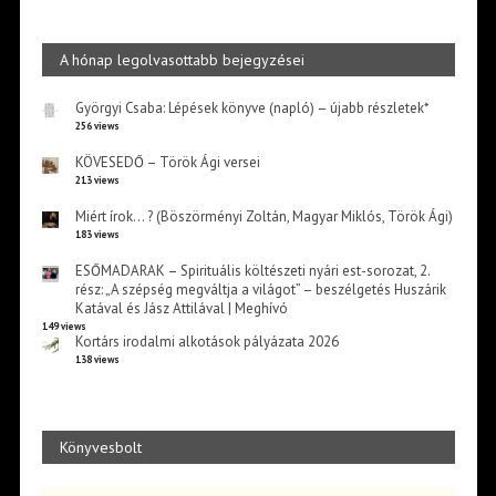
A hónap legolvasottabb bejegyzései
Györgyi Csaba: Lépések könyve (napló) – újabb részletek*
256 views
KÖVESEDŐ – Török Ági versei
213 views
Miért írok… ? (Böszörményi Zoltán, Magyar Miklós, Török Ági)
183 views
ESŐMADARAK – Spirituális költészeti nyári est-sorozat, 2.
rész: „A szépség megváltja a világot” – beszélgetés Huszárik
Katával és Jász Attilával | Meghívó
149 views
Kortárs irodalmi alkotások pályázata 2026
138 views
Könyvesbolt