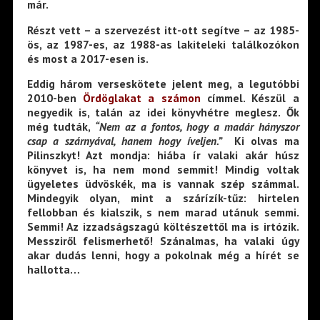
már.
Részt vett – a szervezést itt-ott segítve – az 1985-
ös, az 1987-es, az 1988-as lakiteleki találkozókon
és most a 2017-esen is.
Eddig három verseskötete jelent meg, a legutóbbi
2010-ben
Ördöglakat a számon
címmel. Készül a
negyedik is, talán az idei könyvhétre meglesz. Ők
még tudták,
“Nem az a fontos, hogy a madár hányszor
csap a szárnyával, hanem hogy íveljen.”
Ki olvas ma
Pilinszkyt! Azt mondja: hiába ír valaki akár húsz
könyvet is, ha nem mond semmit! Mindig voltak
ügyeletes üdvöskék, ma is vannak szép számmal.
Mindegyik olyan, mint a szárízík-tűz: hirtelen
fellobban és kialszik, s nem marad utánuk semmi.
Semmi! Az izzadságszagú költészettől ma is irtózik.
Messziről felismerhető! Szánalmas, ha valaki úgy
akar dudás lenni, hogy a pokolnak még a hírét se
hallotta…