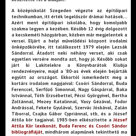
A középiskolát Szegeden végezte az építőipari
technikumban, itt érték legelőször drámai hatások…
Azért ment építőipari iskolába, hogy komolyabb
szakma legyen a kezében. Később 12 évig dolgozott
a kecskeméti házgyárban, közben már megjelentek a
versei. Eljárt a helyi művelődési központ irodalmi
önképzőkörébe, itt találkozott 1979 elején Lezsák
Sándorral. Átadott neki néhány verset, aki csak
egyetlen versére mondta azt, hogy jó. Később sokat
járt ki Lakitelekre a Könyvbarátok Klubja
rendezvényeire, majd a ’80-as évek elején bejárták
együtt az országot. Ekkortól ismerkedett meg a
kortárs irodalom nagyjaival: Csoóri Sándorral, Buda
Ferenccel, Serfőző Simonnal, Nagy Gáspárral, Baka
Istvánnal, Tóth Erzsébettel, Pécsi Györgyivel, Bertha
Zoltánnal, Mezey Katalinnal, Vasy Gézával, Fodor
Andrással, Fekete Gyulával, Szervác Jóskával, Zalán
Tiborral, Csajka Gábor Cypriánnal, stb, és a József
Attila kör tagjaival. 1985-ben elkészítette a
József
Attila Kör lexikonát, Buda Ferenc és Csoóri Sándor
bibliográfiájá
t
, mindhárom alapműnek tekinthető ma