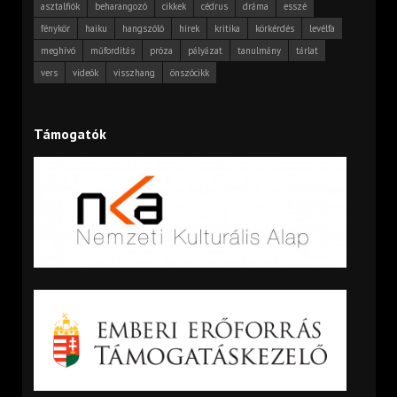
asztalfiók
beharangozó
cikkek
cédrus
dráma
esszé
fénykör
haiku
hangszóló
hírek
kritika
körkérdés
levélfa
meghívó
műfordítás
próza
pályázat
tanulmány
tárlat
vers
videók
visszhang
önszócikk
Támogatók