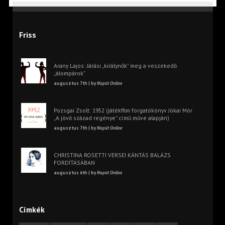
Friss
Arany Lajos: Járási „királynők” meg a veszekedő
„álompárok”
augusztus 7th | by
Napút Online
Pozsgai Zsolt: 1952 (játékfilm forgatókönyv Jókai Mór
„A jövő század regénye” című műve alapján)
augusztus 7th | by
Napút Online
CHRISTINA ROSETTI VERSEI KÁNTÁS BALÁZS
FORDÍTÁSÁBAN
augusztus 6th | by
Napút Online
Címkék