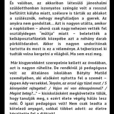
És valóban, az akkoriban létesülő jánoshalmi
szülőotthonban iszonyatos széngáz volt a rosszul
befűtött kályha miatt, szélesre is tárták az ablakot
a szülésznők, nehogy megfulladjon a gyerek. Az
anyára nem gondoltak… Azt is nagyon utálta, amikor
a napköziben – ahová csak nagy nehezen vették fel
osztályidegen “múltja” miatt – beletették a
kelkáposztafőzelék közepébe azt a néhány darab
pörköltdarabot. Akkor is nagyon undorítónak
tartotta és most is ez a véleménye. A tejberizzsel ki
tudták volna kergetni a világból. Ma sem eszi meg.
Már kisgyerekként szerepelnie kellett az óvodában,
azt is nagyon rühellte. De rendkívül jó pedagógusa
volt az általános iskolában Bátyity Matild
személyében, aki elsőként nyitotta fel a szemét –
éppen Ady-versekkel
.
“Anyám, az arcod úgy tüzel most / S
könnyeidet rejtegeted: / Vajon mi van édesapámmal? /
Megint beteg?…”
–
kisiskolásként megkövetelte tőlük,
hogy tanulják meg, s ezért élete végéig hálás lesz
neki. Ő igazi pedagógus volt! Nem csak leadta a
kötelező anyagot, sokkal többet adott: az életre
készítette fel a diákjait!