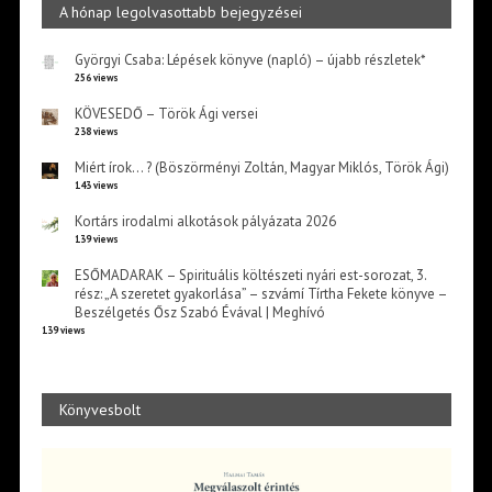
A hónap legolvasottabb bejegyzései
Györgyi Csaba: Lépések könyve (napló) – újabb részletek*
256 views
KÖVESEDŐ – Török Ági versei
238 views
Miért írok… ? (Böszörményi Zoltán, Magyar Miklós, Török Ági)
143 views
Kortárs irodalmi alkotások pályázata 2026
139 views
ESŐMADARAK – Spirituális költészeti nyári est-sorozat, 3.
rész: „A szeretet gyakorlása” – szvámí Tírtha Fekete könyve –
Beszélgetés Ősz Szabó Évával | Meghívó
139 views
Könyvesbolt