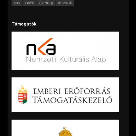
vers
videók
visszhang
önszócikk
Támogatók