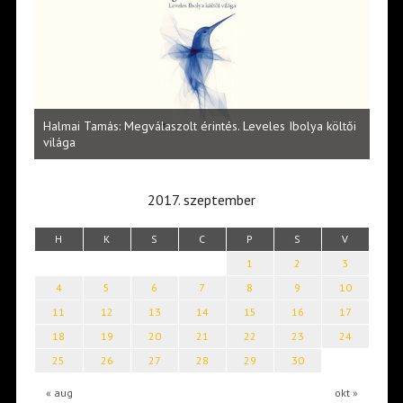
l
Halmai Tamás: Megválaszolt érintés. Leveles Ibolya költői
Laka
világa
2017. szeptember
H
K
S
C
P
S
V
1
2
3
4
5
6
7
8
9
10
11
12
13
14
15
16
17
18
19
20
21
22
23
24
25
26
27
28
29
30
« aug
okt »