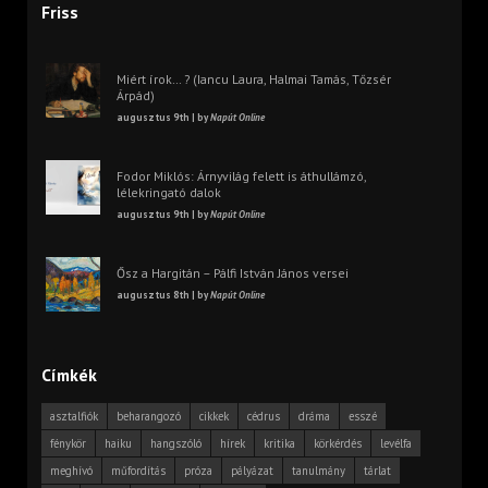
Friss
Miért írok… ? (Iancu Laura, Halmai Tamás, Tőzsér
Árpád)
augusztus 9th | by
Napút Online
Fodor Miklós: Árnyvilág felett is áthullámzó,
lélekringató dalok
augusztus 9th | by
Napút Online
Ősz a Hargitán – Pálfi István János versei
augusztus 8th | by
Napút Online
Címkék
asztalfiók
beharangozó
cikkek
cédrus
dráma
esszé
fénykör
haiku
hangszóló
hírek
kritika
körkérdés
levélfa
meghívó
műfordítás
próza
pályázat
tanulmány
tárlat