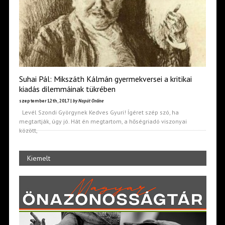
Suhai Pál: Mikszáth Kálmán gyermekversei a kritikai
kiadás dilemmáinak tükrében
szeptember 12th, 2017 |
by Napút Online
Levél Szondi Györgynek Kedves Gyuri! Ígéret szép szó, ha
megtartják, úgy jó. Hát én megtartom, a hőségriadó viszonyai
között,
Kiemelt