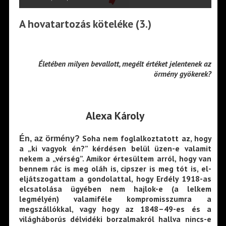
A hovatartozás köteléke (3.)
Életében milyen bevallott, megélt értéket jelentenek az
örmény gyökerek?
Alexa Károly
Soha nem foglalkoztatott az, hogy
Én, az örmény?
a „ki vagyok én?” kérdésen belül üzen-e valamit
nekem a „vérség”. Amikor értesültem arról, hogy van
bennem rác is meg oláh is, cipszer is meg tót is, el-
eljátszogattam a gondolattal, hogy Erdély 1918-as
elcsatolása ügyében nem hajlok-e (a lelkem
legmélyén) valamiféle kompromisszumra a
megszállókkal, vagy hogy az 1848–49-es és a
világháborús délvidéki borzalmakról hallva nincs-e