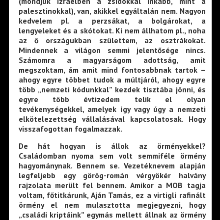
(mondjuk Izraelben a zsidókkal inkább, mint a
palesztinokkal), van, akikkel egyáltalán nem. Nagyon
kedvelem pl. a perzsákat, a bolgárokat, a
lengyeleket és a skótokat. Ki nem állhatom pl., noha
az ő országukban születtem, az osztrákokat.
Mindennek a világon semmi jelentősége nincs.
Számomra a magyarságom adottság, amit
megszoktam, ám amit mind fontosabbnak tartok –
ahogy egyre többet tudok a múltjáról, ahogy egyre
több „nemzeti kódunkkal” kezdek tisztába jönni, és
egyre több évtizedem telik el olyan
tevékenységekkel, amelyek így vagy úgy a nemzeti
elkötelezettség vállalásával kapcsolatosak. Hogy
visszafogottan fogalmazzak.
De hát hogyan is állok az örményekkel?
Családomban nyoma sem volt semmiféle örmény
hagyománynak. Bennem se. Vezetéknevem alapján
legfeljebb egy görög-román vérgyökér halvány
rajzolata merült fel bennem. Amikor a MOB tagja
voltam, főtitkárunk, Aján Tamás, ez a virtigli rafinált
örmény el nem mulasztotta megjegyezni, hogy
„családi kriptáink” egymás mellett állnak az örmény