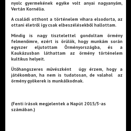
nyolc gyermekének egyike volt anyai nagyanyám,
Vertán Kornélia.
A családi otthont a történelem vihara elsodorta, az
ottani életről így csak elbeszélésekből hallottam.
Mindig is nagy tisztelettel gondoltam örmény
felmenőimre, ezért is örülök, hogy munkám során
egyszer eljutottam Örményországba, és a
Kaukázusban láthattam az örmény történelem
kultikus helyeit.
Ütőhangszeres művészként úgy érzem, hogy a
játékomban, ha nem is tudatosan, de valahol az
örmény gyökerek is munkálkodnak.
(Fenti írások megjelentek a Napút 2015/3-as
számában.)