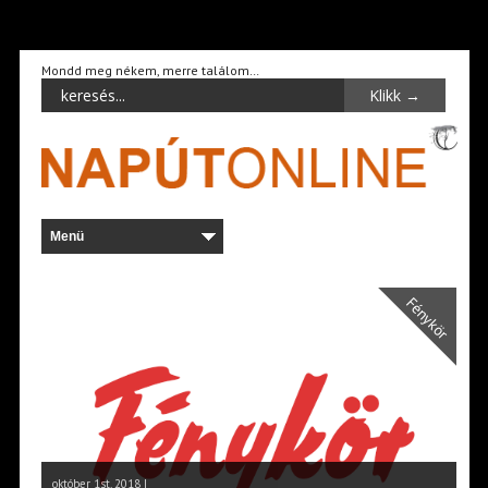
Mondd meg nékem, merre találom…
Fénykör
október 1st, 2018 |