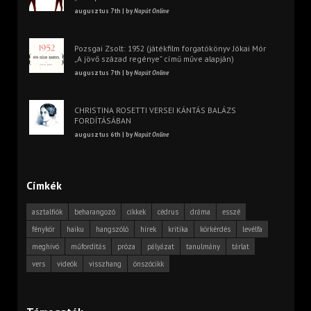
augusztus 7th | by
Napút Online
Pozsgai Zsolt: 1952 (játékfilm forgatókönyv Jókai Mór
„A jövő század regénye” című műve alapján)
augusztus 7th | by
Napút Online
CHRISTINA ROSETTI VERSEI KÁNTÁS BALÁZS
FORDÍTÁSÁBAN
augusztus 6th | by
Napút Online
Címkék
asztalfiók
beharangozó
cikkek
cédrus
dráma
esszé
fénykör
haiku
hangszóló
hírek
kritika
körkérdés
levélfa
meghívó
műfordítás
próza
pályázat
tanulmány
tárlat
vers
videók
visszhang
önszócikk