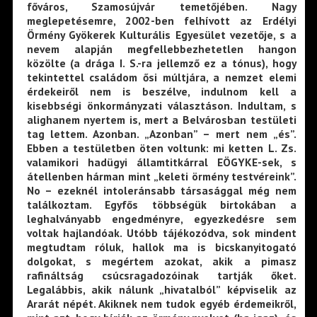
főváros, Szamosújvár temetőjében. Nagy
meglepetésemre, 2002-ben felhívott az Erdélyi
Örmény Gyökerek Kulturális Egyesület vezetője, s a
nevem alapján megfellebbezhetetlen hangon
közölte (a drága I. S.-ra jellemző ez a tónus), hogy
tekintettel családom ősi múltjára, a nemzet elemi
érdekeiről nem is beszélve, indulnom kell a
kisebbségi önkormányzati választáson. Indultam, s
alighanem nyertem is, mert a Belvárosban testületi
tag lettem. Azonban. „Azonban” – mert nem „és”.
Ebben a testületben öten voltunk: mi ketten L. Zs.
valamikori hadügyi államtitkárral EÖGYKE-sek, s
átellenben hárman mint „keleti örmény testvéreink”.
No – ezeknél intoleránsabb társasággal még nem
találkoztam. Egyfős többségük birtokában a
leghalványabb engedményre, egyezkedésre sem
voltak hajlandóak. Utóbb tájékozódva, sok mindent
megtudtam róluk, hallok ma is bicskanyitogató
dolgokat, s megértem azokat, akik a pimasz
rafináltság csúcsragadozóinak tartják őket.
Legalábbis, akik nálunk „hivatalból” képviselik az
Ararát népét. Akiknek nem tudok egyéb érdemeikről,