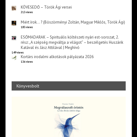
KÖVESEDŐ – Török Ági versei
213 views
Miért írok… ? (Böszörményi Zoltán, Magyar Miklós, Török Ági)
183 views
ESŐMADARAK – Spirituális költészeti nyári est-sorozat, 2.
rész: „A szépség megváltja a világot” – beszélgetés Huszárik
Katával és Jász Attilával | Meghívó
149 views
Kortárs irodalmi alkotások pályázata 2026
136 views
Könyvesbolt