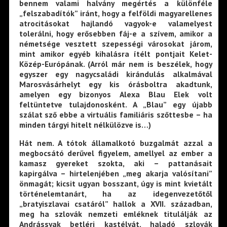
bennem valami halvány megértés a különféle
„felszabadítók” iránt, hogy a felföldi magyarellenes
atrocitásokat hajlandó vagyok-e valamelyest
tolerálni, hogy erősebben fáj-e a szívem, amikor a
németsége vesztett szepességi városokat járom,
mint amikor egyéb kihalásra ítélt pontjait Kelet-
Közép-Európának. (Arról már nem is beszélek, hogy
egyszer egy nagycsaládi kirándulás alkalmával
Marosvásárhelyt egy kis órásboltra akadtunk,
amelyen egy bizonyos Alexa Blau Elek volt
feltüntetve tulajdonosként. A „Blau” egy újabb
szálat sző ebbe a virtuális familiáris szőttesbe – ha
minden tárgyi hitelt nélkülözve is…)
Hát nem. A tótok államalkotó buzgalmát azzal a
megbocsátó derűvel figyelem, amellyel az ember a
kamasz gyereket szokta, aki – pattanásait
kapirgálva – hirtelenjében „meg akarja valósítani”
önmagát; kicsit ugyan bosszant, úgy is mint kvietált
történelemtanárt, ha az idegenvezetőtől
„bratyiszlavai csatáról” hallok a XVII. században,
meg ha szlovák nemzeti emléknek titulálják az
Andrássyak betléri kastélyát, haladó szlovák