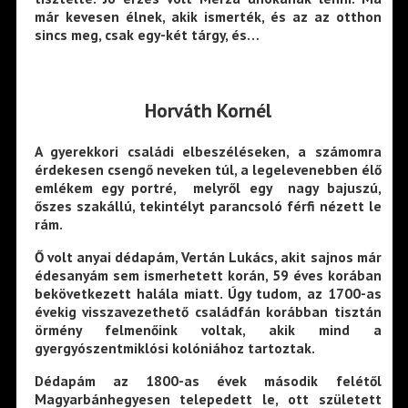
már kevesen élnek, akik ismerték, és az az otthon
sincs meg, csak egy-két tárgy, és…
Horváth Kornél
A gyerekkori családi elbeszéléseken, a számomra
érdekesen csengő neveken túl, a legelevenebben élő
emlékem egy portré, melyről egy nagy bajuszú,
őszes szakállú, tekintélyt parancsoló férfi nézett le
rám.
Ő volt anyai dédapám, Vertán Lukács, akit sajnos már
édesanyám sem ismerhetett korán, 59 éves korában
bekövetkezett halála miatt. Úgy tudom, az 1700-as
évekig visszavezethető családfán korábban tisztán
örmény felmenőink voltak, akik mind a
gyergyószentmiklósi kolóniához tartoztak.
Dédapám az 1800-as évek második felétől
Magyarbánhegyesen telepedett le, ott született