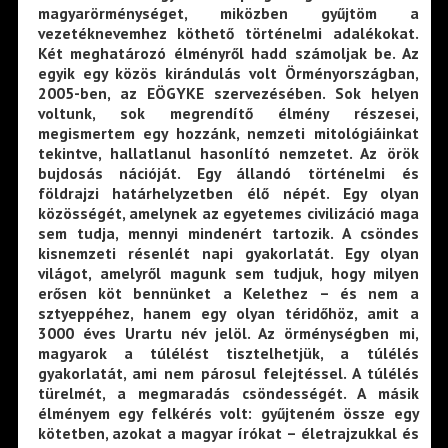
magyarörménységet, miközben gyűjtöm a
vezetéknevemhez köthető történelmi adalékokat.
Két meghatározó élményről hadd számoljak be. Az
egyik egy közös kirándulás volt Örményországban,
2005-ben, az EÖGYKE szervezésében. Sok helyen
voltunk, sok megrendítő élmény részesei,
megismertem egy hozzánk, nemzeti mitológiáinkat
tekintve, hallatlanul hasonlító nemzetet. Az örök
bujdosás nációját. Egy állandó történelmi és
földrajzi határhelyzetben élő népét. Egy olyan
közösségét, amelynek az egyetemes civilizáció maga
sem tudja, mennyi mindenért tartozik. A csöndes
kisnemzeti résenlét napi gyakorlatát. Egy olyan
világot, amelyről magunk sem tudjuk, hogy milyen
erősen köt bennünket a Kelethez – és nem a
sztyeppéhez, hanem egy olyan téridőhöz, amit a
3000 éves Urartu név jelöl. Az örménységben mi,
magyarok a túlélést tisztelhetjük, a túlélés
gyakorlatát, ami nem párosul felejtéssel. A túlélés
türelmét, a megmaradás csöndességét. A másik
élményem egy felkérés volt: gyűjteném össze egy
kötetben, azokat a magyar írókat – életrajzukkal és