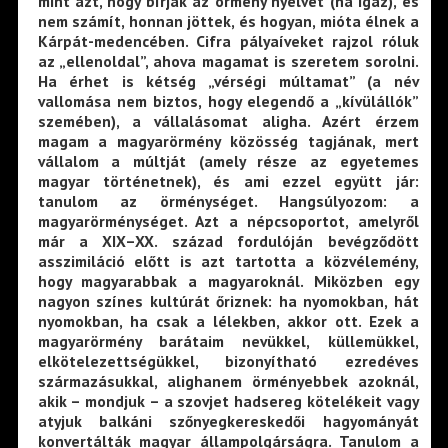
mint azt, hogy bírják az örmény nyelvet (ha igaz), és
nem számít, honnan jöttek, és hogyan, mióta élnek a
Kárpát-medencében. Cifra pályaíveket rajzol róluk
az „ellenoldal”, ahova magamat is szeretem sorolni.
Ha érhet is kétség „vérségi múltamat” (a név
vallomása nem biztos, hogy elegendő a „kívülállók”
szemében), a vállalásomat aligha. Azért érzem
magam a magyarörmény közösség tagjának, mert
vállalom a múltját (amely része az egyetemes
magyar történetnek), és ami ezzel együtt jár:
tanulom az örménységet. Hangsúlyozom: a
magyarörménységet. Azt a népcsoportot, amelyről
már a XIX–XX. század fordulóján bevégződött
asszimiláció előtt is azt tartotta a közvélemény,
hogy magyarabbak a magyaroknál. Miközben egy
nagyon színes kultúrát őriznek: ha nyomokban, hát
nyomokban, ha csak a lélekben, akkor ott. Ezek a
magyarörmény barátaim nevükkel, küllemükkel,
elkötelezettségükkel, bizonyítható ezredéves
származásukkal, alighanem örményebbek azoknál,
akik – mondjuk – a szovjet hadsereg kötelékeit vagy
atyjuk balkáni szőnyegkereskedői hagyományát
konvertálták magyar állampolgárságra. Tanulom a