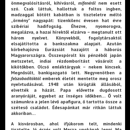
önmegvalósításról, kihívásról,
mifenéről
nem esett
szó. Csak láttuk, hallottuk a foltos ingben,
madzaggal kötött kabátban is tiszteletre méltó
„örmény” nagyapát: tizenkilenc évesen hat évre
szibériai hadifogság. Éhezve, nyomorogva,
megalázva, a hazai hírektől elzárva – megtanult ott
három nyelvet. Könyvekből, fogolytársaktól
elsajátította a bankszakma alapjait. Azután
körbehajózva Eurázsiát hazajött a háborús
Magyarországra. Összespórolt kis pénzéből japán
metszetet, indiai rézdomborítást vásárolt a
kikötőkben. Olcsó emléktárgyak – nekem kincsek.
Megnősült, bankigazgató lett. Negyvenötben a
felszabadítóktól
emberek életét mentette meg orosz
nyelvtudásával. 1948 után kirúgták állásából,
elvették a házát. Papa elővette dugdosott
aranyóráját, egyebet az ínséges időkben… Ő volt
számunkra a jelen lévő apafigura, ő tartotta össze a
széteső családot. Édesapánkat már ritkán láttuk
akkoriban…
A kisvárosban, ahol ifjúkorom telt, mindenki
tisztelte. Jó érzés volt Merza unokának lenni. Ma