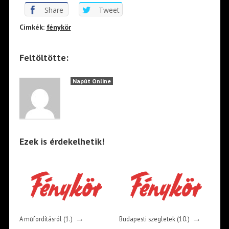
Share
Tweet
Cimkék:
fénykör
Feltöltötte:
Napút Online
Ezek is érdekelhetik!
→
→
A műfordításról (1.)
Budapesti szegletek (10.)