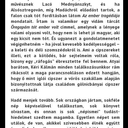
művésznek Lacó Mednyánszkyt, és ha
Alsósztregován, míg Madáchról előadást tartok, a
falon csak tót fordításban látom
Az ember tragédiája
mondatait. Írtam is valamikor egy vidám tárcát
Öregapám tót ember volt
címmel, amelynek a lényege
valami olyasmi volt, hogy nem is lehet jó magyar, aki
egy kicsit nem tót. És ugyanezt a gondolatmenetet
végigvihetném – ha jóval kevesebb kedélyességgel –
a keleti és déli szomszédokról is. Ami a cipszereket
illeti, ezt a kötődés, bár sejtelmeim voltak róla,
bizony egy „ráfogás” ébresztette fel bennem. Atyai
barátom, Kéri Kálmán minden találkozásunkkor rám
rikácsolt a maga parancsnokláson edzett hangján,
hogy ő mint iglói cipszer a vörös szakállam alapján
bizonyítottnak látja családom gölnicbányai cipszer
származását.
Hadd menjek tovább. Sok országban jártam, sokféle
nép képviselőivel találkoztam, sok könyvet
olvastam, és onnan is sok „népismei” tudást-
hiedelmet szedtem magamba. Egyetlen népet sem
utálok, de van, akikkel szívesebben élnék együtt