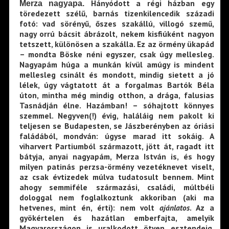
Hányódott a régi házban egy
Merza nagyapa.
töredezett szélű, barnás tizenkilencedik századi
fotó: vad sörényű, őszes szakállú, villogó szemű,
nagy orrú bácsit ábrázolt, nekem kisfiúként nagyon
tetszett, különösen a szakálla. Ez az örmény ükapád
– mondta Böske néni egyszer, csak úgy mellesleg.
Nagyapám húga a munkán kívül amúgy is mindent
mellesleg csinált és mondott, mindig sietett a jó
lélek, úgy vágtatott át a forgalmas Bartók Béla
úton, mintha még mindig otthon, a drága, falusias
Tasnádján élne. Hazámban! – sóhajtott könnyes
szemmel. Negyven(!) évig, haláláig nem pakolt ki
teljesen se Budapesten, se Jászberényben az óriási
faládából, mondván: úgyse marad itt sokáig. A
viharvert Partiumból származott, jött át, ragadt itt
bátyja, anyai nagyapám, Merza István is, és hogy
milyen patinás perzsa-örmény vezetéknevet viselt,
az csak évtizedek múlva tudatosult bennem. Mint
ahogy semmiféle származási, családi, múltbéli
dologgal nem foglalkoztunk akkoriban (aki ma
hetvenes, mint én, érti): nem volt
ajánlatos
. Az a
gyökértelen és hazátlan emberfajta, amelyik
Magyarországon is uralkodott ötven esztendeig,