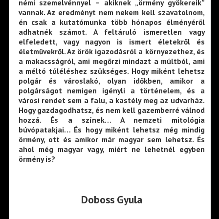
némi szemelvénnyel – akiknek „örmény gyökereik”
vannak. Az eredményt nem nekem kell szavatolnom,
én csak a kutatómunka több hónapos élményéről
adhatnék számot. A feltáruló ismeretlen vagy
elfeledett, vagy nagyon is ismert életekről és
életművekről. Az örök igazodásról a környezethez, és
a makacsságról, ami megőrzi mindazt a múltból, ami
a méltó túléléshez szükséges. Hogy miként lehetsz
polgár és városlakó, olyan időkben, amikor a
polgárságot nemigen igényli a történelem, és a
városi rendet sem a falu, a kastély meg az udvarház.
Hogy gazdagodhatsz, és nem kell gazemberré válnod
hozzá. És a színek… A nemzeti mitológia
búvópatakjai… És hogy miként lehetsz még mindig
örmény, ott és amikor már magyar sem lehetsz. És
ahol még magyar vagy, miért ne lehetnél egyben
örmény is?
Doboss Gyula