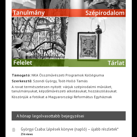
Támogató:
NKA Összművészeti Programok Kollégiuma
Szerkesztő:
Szondi György, Toót-Holló Tamás
A rovat természetesen nyitott: várjuk szépirodalmi művüket,
tanulmányukat, képzőművészeti alkotásukat, hozzászólásukat.
Köszönjük a fotókat a Magyarországi Református Egyháznak
A hónap legolvasottabb bejegyzései
Györgyi Csaba: Lépések könyve (napló) – újabb részletek*
256 views