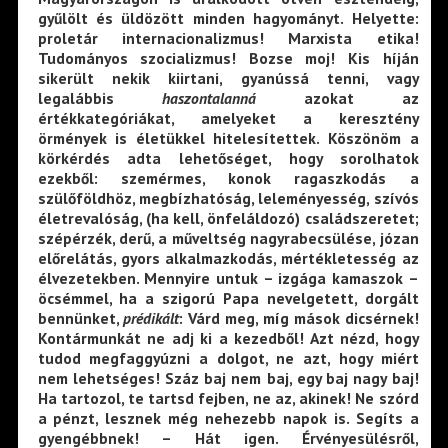
gyűlölt és üldözött minden hagyományt. Helyette:
proletár internacionalizmus! Marxista etika!
Tudományos szocializmus! Bozse moj! Kis híján
sikerült nekik kiirtani, gyanússá tenni, vagy
legalábbis
haszontalanná
azokat az
értékkategóriákat, amelyeket a keresztény
örmények is életükkel hitelesítettek. Köszönöm a
körkérdés adta lehetőséget, hogy sorolhatok
ezekből: szemérmes, konok ragaszkodás a
szülőföldhöz, megbízhatóság, leleményesség, szívós
életrevalóság, (ha kell, önfeláldozó) családszeretet;
szépérzék, derű, a műveltség nagyrabecsülése, józan
előrelátás, gyors alkalmazkodás, mértékletesség az
élvezetekben. Mennyire untuk – izgága kamaszok –
öcsémmel, ha a szigorú Papa nevelgetett, dorgált
bennünket,
prédikált
: Várd meg, míg mások dicsérnek!
Kontármunkát ne adj ki a kezedből! Azt nézd, hogy
tudod megfaggyúzni a dolgot, ne azt, hogy miért
nem lehetséges! Száz baj nem baj, egy baj nagy baj!
Ha tartozol, te tartsd fejben, ne az, akinek! Ne szórd
a pénzt, lesznek még nehezebb napok is. Segíts a
gyengébbnek! – Hát igen. Érvényesülésről,