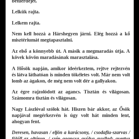
betűerdejét.
Lelkük rajta.
Lelkem rajta.
Nem kell hozzá a Hárshegyen járni. Elég hozzá a kő
misztériumát megtapasztalni.
Az első a könnyebb út. A másik a megmaradás útja. A
kövek kövön maradásának marasztalása.
A Hősök napján, amikor ideérkeztem, rejtve rejtezvén
és látva láthatóan is minden tökéletes volt. Már nem volt
lomb az ágakon, de még nem volt dér a gallyakon.
Az égre rajzolódott az agancs. Tisztán és világosan.
Számomra tisztán és világosan.
Nagy Lászlóval szólok hát. Hiszen bár akkor, az Ősök
napjával megérkezvén is úgy volt hát minden lent,
ahogyan fent.
Deresen, havasan / eljön a karácsony, / csodafiu-szarvas /
föláll az oltáron, / szép agancsa gyúlva gyullad: gyertya