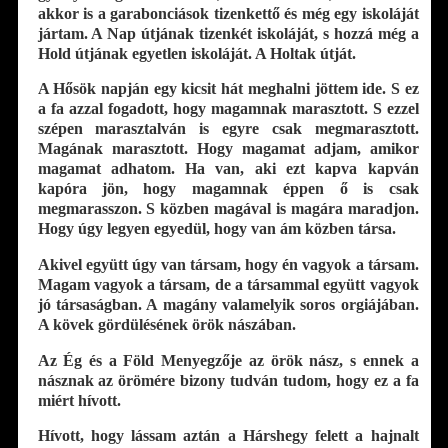
akkor is a garabonciások tizenkettő és még egy iskoláját
jártam. A Nap útjának tizenkét iskoláját, s hozzá még a
Hold útjának egyetlen iskoláját. A Holtak útját.
A Hősök napján egy kicsit hát meghalni jöttem ide. S ez
a fa azzal fogadott, hogy magamnak marasztott. S ezzel
szépen marasztalván is egyre csak megmarasztott.
Magának marasztott. Hogy magamat adjam, amikor
magamat adhatom. Ha van, aki ezt kapva kapván
kapóra jön, hogy magamnak éppen ő is csak
megmarasszon. S közben magával is magára maradjon.
Hogy úgy legyen egyedül, hogy van ám közben társa.
Akivel együtt úgy van társam, hogy én vagyok a társam.
Magam vagyok a társam, de a társammal együtt vagyok
jó társaságban. A magány valamelyik soros orgiájában.
A kövek gördülésének örök nászában.
Az Ég és a Föld Menyegzője az örök nász, s ennek a
násznak az örömére bizony tudván tudom, hogy ez a fa
miért hívott.
Hívott, hogy lássam aztán a Hárshegy felett a hajnalt