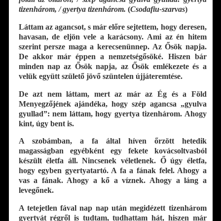
tizenhárom, / gyertya tizenhárom.
(
Csodafiu-szarvas
)
Láttam az agancsot, s már előre sejtettem, hogy deresen,
havasan, de eljön vele a karácsony. Ami az én hitem
szerint persze maga a kerecsenünnep. Az Ősök napja.
De akkor már éppen a nemzetségősöké. Hiszen bár
minden nap az Ősök napja, az Ősök emlékezete és a
velük együtt születő jövő szüntelen újjáteremtése.
De azt nem láttam, mert az már az Ég és a Föld
Menyegzőjének ajándéka, hogy szép agancsa „gyulva
gyullad”: nem láttam, hogy gyertya tizenhárom. Ahogy
kint, úgy bent is.
A szobámban, a fa által híven őrzött hetedik
magasságban egyébként egy fekete kovácsoltvasból
készült életfa áll. Nincsenek véletlenek. Ő úgy életfa,
hogy egyben gyertyatartó. A fa a fának felel. Ahogy a
vas a fának. Ahogy a kő a víznek. Ahogy a láng a
levegőnek.
A tetejetlen fával nap nap után megidézett tizenhárom
gyertyát régről is tudtam, tudhattam hát, hiszen már