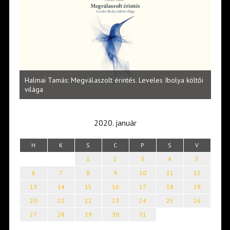
l
Halmai Tamás: Megválaszolt érintés. Leveles Ibolya költői
Laka
világa
2020. január
H
K
S
C
P
S
V
1
2
3
4
5
6
7
8
9
10
11
12
13
14
15
16
17
18
19
20
21
22
23
24
25
26
27
28
29
30
31