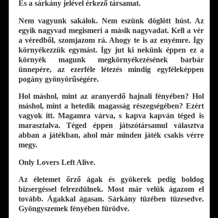
És a sárkány jelével érkező társamat.
Nem vagyunk sakálok. Nem eszünk döglött húst. Az
egyik nagyvad megismeri a másik nagyvadat. Kell a vér
a véredből, szomjazom rá. Ahogy te is az enyémre. Így
környékezzük egymást. Így jut ki nekünk éppen ez a
környék magunk megkörnyékezésének barbár
ünnepére, az ezerféle létezés mindig egyféleképpen
pogány gyönyörűségére.
Hol máshol, mint az aranyerdő hajnali fényében? Hol
máshol, mint a hetedik magasság részegségében? Ezért
vagyok itt. Magamra várva, s kapva kapván téged is
marasztalva. Téged éppen játszótársamul választva
abban a játékban, ahol már minden játék csakis vérre
megy.
Only Lovers Left Alive.
Az életemet őrző ágak és gyökerek pedig boldog
bizsergéssel felrezdülnek. Most már velük ágazom el
tovább. Ágakkal ágasan. Sárkány tüzében tüzesedve.
Gyöngyszemek fényében fürödve.