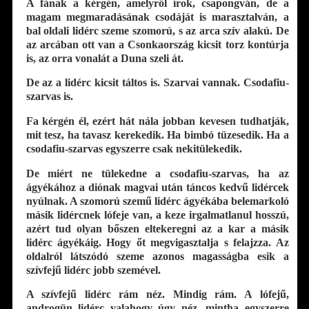
A fának a kérgén, amelyről írok, csapongván, de a
magam megmaradásának csodáját is marasztalván, a
bal oldali lidérc szeme szomorú, s az arca szív alakú. De
az arcában ott van a Csonkaország kicsit torz kontúrja
is, az orra vonalát a Duna szeli át.
De az a lidérc kicsit táltos is. Szarvai vannak. Csodafiu-
szarvas is.
Fa kérgén él, ezért hát nála jobban kevesen tudhatják,
mit tesz, ha tavasz kerekedik. Ha bimbó tüzesedik. Ha a
csodafiu-szarvas egyszerre csak nekitülekedik.
De miért ne tülekedne a csodafiu-szarvas, ha az
ágyékához a diónak magvai után táncos kedvű lidércek
nyúlnak. A szomorú szemű lidérc ágyékába belemarkoló
másik lidércnek lófeje van, a keze irgalmatlanul hosszú,
azért tud olyan bőszen eltekeregni az a kar a másik
lidérc ágyékáig. Hogy őt megvigasztalja s felajzza. Az
oldalról látszódó szeme azonos magasságba esik a
szívfejű lidérc jobb szemével.
A szívfejű lidérc rám néz. Mindig rám. A lófejű,
androgün lidérc valahogy úgy néz, mintha egyszerre