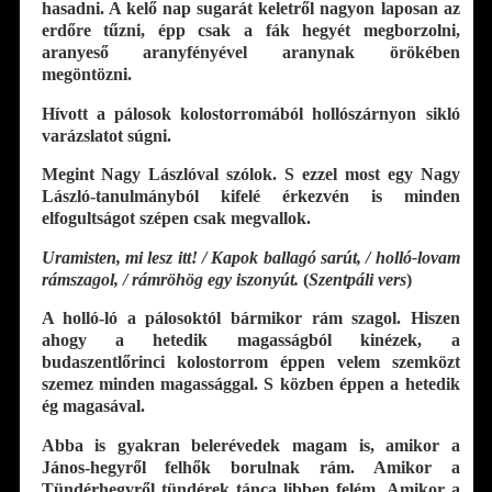
hasadni. A kelő nap sugarát keletről nagyon laposan az
erdőre tűzni, épp csak a fák hegyét megborzolni,
aranyeső aranyfényével aranynak örökében
megöntözni.
Hívott a pálosok kolostorromából hollószárnyon sikló
varázslatot súgni.
Megint Nagy Lászlóval szólok. S ezzel most egy Nagy
László-tanulmányból kifelé érkezvén is minden
elfogultságot szépen csak megvallok.
Uramisten, mi lesz itt! / Kapok ballagó sarút, / holló-lovam
rámszagol, / rámröhög egy iszonyút.
(
Szentpáli vers
)
A holló-ló a pálosoktól bármikor rám szagol. Hiszen
ahogy a hetedik magasságból kinézek, a
budaszentlőrinci kolostorrom éppen velem szemközt
szemez minden magassággal. S közben éppen a hetedik
ég magasával.
Abba is gyakran belerévedek magam is, amikor a
János-hegyről felhők borulnak rám. Amikor a
Tündérhegyről tündérek tánca libben felém. Amikor a