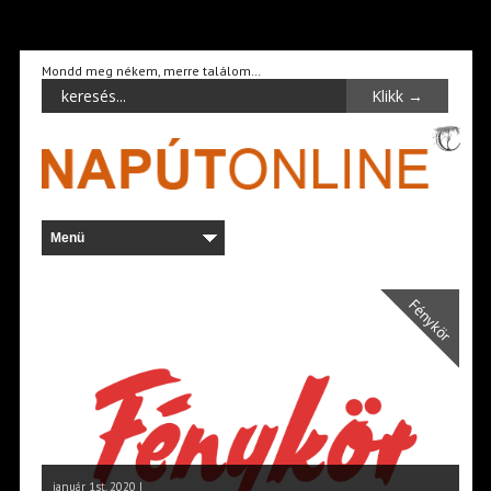
Mondd meg nékem, merre találom…
Fénykör
január 1st, 2020 |