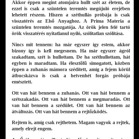
Akkor éppen megint atomjaira hullt szét az életem, de
ezzel is csak a szüntelen teremtés megújuló erejében
lehetett részem. Hiszen a széthullás próbája is csak
visszatérés az Első Anyaghoz. A Prima Materia a
szüntelen teremtés mozgatója. Az örök jelen felé tartó
örök visszatérés nyitatlanul nyíló, szólítatlan szólítása.
Nincs mit tennem: ha már egyszer így estem, akkor
bizony így is kell megesnem. Ha már egyszer ágról
szakadtam, szét is hullottam. De ha széthullottam, hát
egyben is maradtam. Ha élesztőfű simogatott, közben
éppen a zuhanás mámora szédített, amíg a fejem körül
átbucskázva is csak a hetvenhét forgás próbája
emésztett.
Ott van hát bennem a zuhanás. Ott van hát bennem a
szétszakadás. Ott van hát bennem a megmaradás. Ott
van hát bennem a szédület. Ott van hát bennem az
átváltozás. Ott van hát bennem a rejtőzködés.
Rejtem is, amíg csak rejthetem. Magam vagyok a rejtek,
amely elrejt engem.