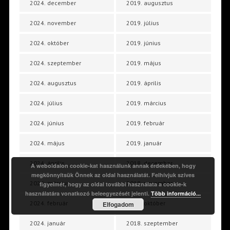
2024. december
2019. augusztus
2024. november
2019. július
2024. október
2019. június
2024. szeptember
2019. május
2024. augusztus
2019. április
2024. július
2019. március
2024. június
2019. február
2024. május
2019. január
2024. április
2018. december
A weboldalon cookie-kat használunk annak érdekében, hogy
megkönnyítsük Önnek az oldal használatát. Felhívjuk szíves
2024. március
2018. november
figyelmét, hogy az oldal további használata a cookie-k
használatára vonatkozó beleegyezését jelenti.
Több információ...
2024. február
2018. október
Elfogadom
2024. január
2018. szeptember