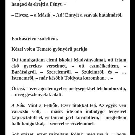
hangod és elrejti a Fényt. –
– Elvesz, – a Másik, – Ad! Ennyit a szavak hatalmáról.
Farkasréten születtem.
Közel volt a Temető gyönyörű parkja.
Ott tanulgattam elemi iskolai feladványaimat, ott írtam
első gyerekes verseimet, – ott eszmélkedtem, –
Barátságról, – Szerelemről, – Szüleimről, és – …
Istenemről, – már később Toldysta koromban… –
Óriási, – ezerágú-fénnyel és mélységekkel teli lombozatú,
– öreg gesztenyefák alatt.
A Fák.
Mint a Felhők. Ezer titokkal teli. Az egyik vén
varázsló volt, – másik ide-oda imbolygó fényeivel
kápráztatott el, és táncot járt körülöttem, – megteltem
halk hangokkal, – zenével és érzelemmel.
Sok százat, ezret rajzoltam Róluk, még ma is, – hogy