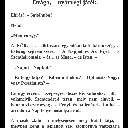
Drága, – nyárvégi játék.
Elírás?, – Sajtóhuba?
Nem!
„Minden egy.”
A KÖR, – a körbezárt egyenlő-oldalú háromszög, a
hatszög sejtrendszere, – A Nappal és Az Éjjel, – a
Szentháromság, – és… és Maga, – az Isten. –
– „Napút – Napkút.”
– Ki hogy látja? – Kiben mit okoz? – Optimista Vagy?
vagy Pesszimista? –
Én úgy érzem, – szépséges, díszes kis kutacska, – itt, –
valamelyik Szentendre-i téren, mely nem elnyeli, –
hanem visszaragyogja a Fényt, és ha lenézel a kútba, –
arcodon a Nap fénye mosollyá árad.
A másik „látó” a mélységesen mély kutat látja, –
melyben kong a lekiáltott szó, szomorúvá változtatja