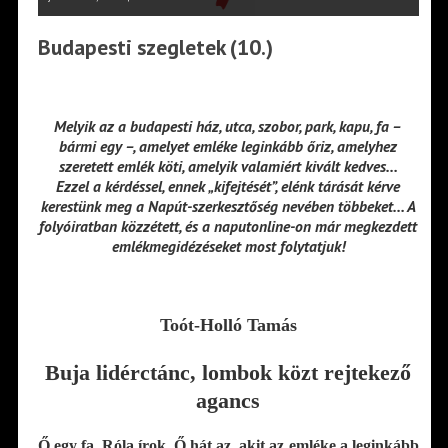
Budapesti szegletek (10.)
Melyik az a budapesti ház, utca, szobor, park, kapu, fa –
bármi egy –, amelyet emléke leginkább őriz, amelyhez
szeretett emlék köti, amelyik valamiért kivált kedves…
Ezzel a kérdéssel, ennek „kifejtését”, elénk tárását kérve
kerestünk meg a Napút-szerkesztőség nevében többeket… A
folyóiratban közzétett, és a naputonline-on már megkezdett
emlékmegidézéseket most folytatjuk!
Toót-Holló Tamás
Buja lidérctánc, lombok közt rejtekező
agancs
Ő egy fa. Róla írok. Ő hát az, akit az emléke a leginkább