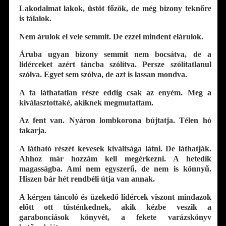
Lakodalmat lakok, üstöt főzök, de még bizony teknőre
is tálalok.
Nem árulok el vele semmit. De ezzel mindent elárulok.
Áruba ugyan bizony semmit nem bocsátva, de a
lidérceket azért táncba szólítva. Persze szólítatlanul
szólva. Egyet sem szólva, de azt is lassan mondva.
A fa láthatatlan része eddig csak az enyém. Meg a
kiválasztottaké, akiknek megmutattam.
Az fent van. Nyáron lombkorona bújtatja. Télen hó
takarja.
A látható részét kevesek kiváltsága látni. De láthatják.
Ahhoz már hozzám kell megérkezni. A hetedik
magasságba. Ami nem egyszerű, de nem is könnyű.
Hiszen bár hét rendbéli útja van annak.
A kérgen táncoló és üzekedő lidércek viszont mindazok
előtt ott tüsténkednek, akik kézbe veszik a
garabonciások könyvét, a fekete varázskönyv