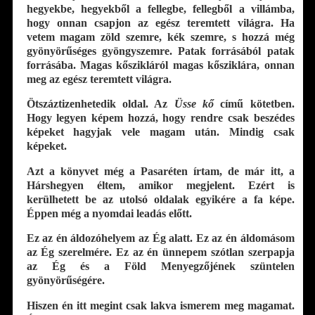
hegyekbe, hegyekből a fellegbe, fellegből a villámba,
hogy onnan csapjon az egész teremtett világra. Ha
vetem magam zöld szemre, kék szemre, s hozzá még
gyönyörűséges gyöngyszemre. Patak forrásából patak
forrásába. Magas kőszikláról magas kősziklára, onnan
meg az egész teremtett világra.
Ötszáztizenhetedik oldal. Az
Üsse kő
című kötetben.
Hogy legyen képem hozzá, hogy rendre csak beszédes
képeket hagyjak vele magam után. Mindig csak
képeket.
Azt a könyvet még a Pasaréten írtam, de már itt, a
Hárshegyen éltem, amikor megjelent. Ezért is
kerülhetett be az utolsó oldalak egyikére a fa képe.
Éppen még a nyomdai leadás előtt.
Ez az én áldozóhelyem az Ég alatt. Ez az én áldomásom
az Ég szerelmére. Ez az én ünnepem szótlan szerpapja
az Ég és a Föld Menyegzőjének szüntelen
gyönyörűségére.
Hiszen én itt megint csak lakva ismerem meg magamat.