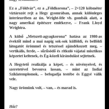
Ez a „Földvár”, ez a „Földkorona”, – 2×120 köbméter
víztározót rejt a Hegy gyomrában, annak különleges
interieurében az ún. Wright-féle vb. gombák alatt, a
nagy amerikai építészre emlékezve, – Frank Lloyd
Wrightra.
A külső „Metszett-agyagkorona” hatása az 1980-as
évektől mind a mai napig sok-sok külföldi, és belföldi
látogatót örömmel és tetszéssel ajándékozott meg, –
vertikális, ferde, – sűrűsödő és ritkuló vájatai misztikus
képzetet keltenek, és Ég-közeli kirándulást sejtetnek.
A Hegytető realizálja a képet, – és növényeivel, és
szeretetével bevonva lassan, – mint az Indiai
Sziklatemplomok, – befogadja testébe és Eggyé válik
vele.
Nagy örömünk volt, – van, – és marad is.
Ház?