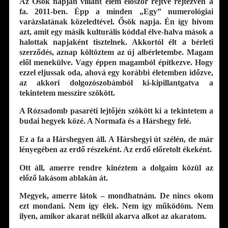
Az Ősök napján villant elém először rejtve rejtezvén a
fa. 2011-ben. Épp a minden „Egy” numerológiai
varázslatának közeledtével. Ősök napja. Én így hívom
azt, amit egy másik kulturális kóddal élve-halva mások a
halottak napjaként tisztelnek. Akkortól élt a bérleti
szerződés, aznap költöztem az új albérletembe. Magam
elől menekülve. Vagy éppen magamból építkezve. Hogy
ezzel eljussak oda, ahová egy korábbi életemben időzve,
az akkori dolgozószobámból ki-kipillantgatva a
tekintetem messzire szökött.
A Rózsadomb pasaréti lejtőjén szökött ki a tekintetem a
budai hegyek közé. A Normafa és a Hárshegy felé.
Ez a fa a Hárshegyen áll. A Hárshegyi út szélén, de már
lényegében az erdő részeként. Az erdő előretolt ékeként.
Ott áll, amerre rendre kinéztem a dolgaim közül az
előző lakásom ablakán át.
Megyek, amerre látok – mondhatnám. De nincs okom
ezt mondani. Nem így élek. Nem így működöm. Nem
ilyen, amikor akarat nélkül akarva alkot az akaratom.