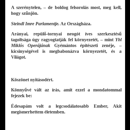
A szerénytelen, – de boldog felsorolás most, meg kell,
hogy szűnjön.
Steindl Imre Parlamentje.
Az Országháza.
Arányai, repülő-tornyai neogót íves szerkesztésű
tagoltsága úgy ragyogtatják fel környezetét, – mint
Ybl
Miklós Operájának
Gyémántos építészeti zenéje, –
kicsinységével is megbabonázva környezetét, és a
Világot.
Köszönet nyitásodért.
Könnyűvé vált az írás, amit ezzel a mondatommal
fejezek be:
Édesapám volt a legcsodálatosabb Ember, Akit
megismerhettem életemben.