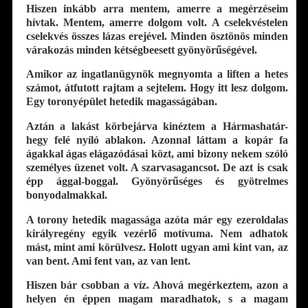
Hiszen inkább arra mentem, amerre a megérzéseim
hívtak. Mentem, amerre dolgom volt. A cselekvéstelen
cselekvés összes lázas erejével. Minden ösztönös minden
várakozás minden kétségbeesett gyönyörűségével.
Amikor az ingatlanügynök megnyomta a liften a hetes
számot, átfutott rajtam a sejtelem. Hogy itt lesz dolgom.
Egy toronyépület hetedik magasságában.
Aztán a lakást körbejárva kinéztem a Hármashatár-
hegy felé nyíló ablakon. Azonnal láttam a kopár fa
ágakkal ágas elágazódásai közt, ami bizony nekem szóló
személyes üzenet volt. A szarvasagancsot. De azt is csak
épp ággal-boggal. Gyönyörűséges és gyötrelmes
bonyodalmakkal.
A torony hetedik magassága azóta már egy ezeroldalas
királyregény egyik vezérlő motívuma. Nem adhatok
mást, mint ami körülvesz. Holott ugyan ami kint van, az
van bent. Ami fent van, az van lent.
Hiszen bár csobban a víz. Ahová megérkeztem, azon a
helyen én éppen magam maradhatok, s a magam