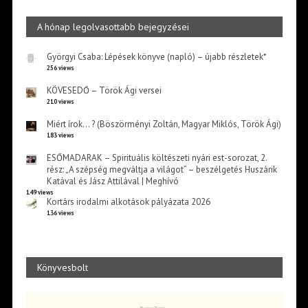
A hónap legolvasottabb bejegyzései
Györgyi Csaba: Lépések könyve (napló) – újabb részletek*
256 views
KÖVESEDŐ – Török Ági versei
210 views
Miért írok… ? (Böszörményi Zoltán, Magyar Miklós, Török Ági)
183 views
ESŐMADARAK – Spirituális költészeti nyári est-sorozat, 2.
rész: „A szépség megváltja a világot” – beszélgetés Huszárik
Katával és Jász Attilával | Meghívó
149 views
Kortárs irodalmi alkotások pályázata 2026
136 views
Könyvesbolt