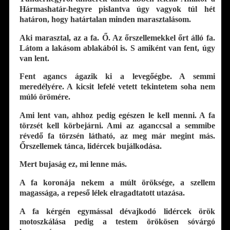
Hármashatár-hegyre pislantva úgy vagyok túl hét
határon, hogy határtalan minden marasztalásom.
Aki marasztal, az a fa. Ő. Az őrszellemekkel őrt álló fa.
Látom a lakásom ablakából is. S amiként van fent, úgy
van lent.
Fent agancs ágazik ki a levegőégbe. A semmi
meredélyére. A kicsit lefelé vetett tekintetem soha nem
múló örömére.
Ami lent van, ahhoz pedig egészen le kell menni. A fa
törzsét kell körbejárni. Ami az aganccsal a semmibe
révedő fa törzsén látható, az meg már megint más.
Őrszellemek tánca, lidércek bujálkodása.
Mert bujaság ez, mi lenne más.
A fa koronája nekem a múlt öröksége, a szellem
magassága, a repeső lélek elragadtatott utazása.
A fa kérgén egymással dévajkodó lidércek örök
motoszkálása pedig a testem örökösen sóvárgó