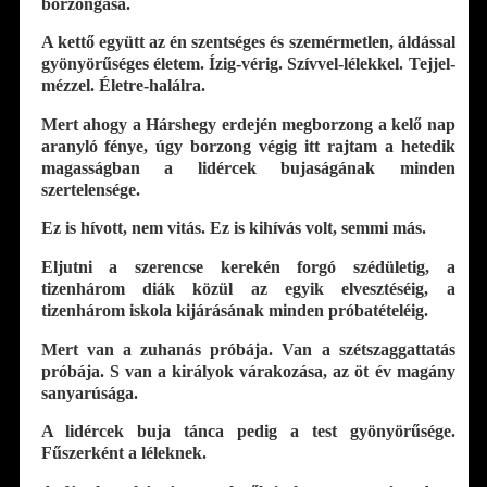
borzongása.
A kettő együtt az én szentséges és szemérmetlen, áldással
gyönyörűséges életem. Ízig-vérig. Szívvel-lélekkel. Tejjel-
mézzel. Életre-halálra.
Mert ahogy a Hárshegy erdején megborzong a kelő nap
aranyló fénye, úgy borzong végig itt rajtam a hetedik
magasságban a lidércek bujaságának minden
szertelensége.
Ez is hívott, nem vitás. Ez is kihívás volt, semmi más.
Eljutni a szerencse kerekén forgó szédületig, a
tizenhárom diák közül az egyik elvesztéséig, a
tizenhárom iskola kijárásának minden próbatételéig.
Mert van a zuhanás próbája. Van a szétszaggattatás
próbája. S van a királyok várakozása, az öt év magány
sanyarúsága.
A lidércek buja tánca pedig a test gyönyörűsége.
Fűszerként a léleknek.