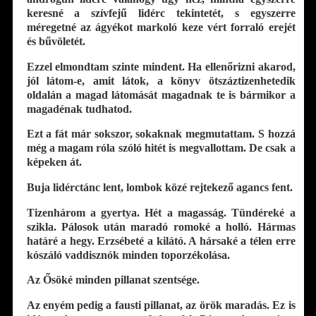
keresné a szívfejű lidérc tekintetét, s egyszerre
méregetné az ágyékot markoló keze vért forraló erejét
és bűvöletét.
Ezzel elmondtam szinte mindent. Ha ellenőrizni akarod,
jól látom-e, amit látok, a könyv ötszáztizenhetedik
oldalán a magad látomását magadnak te is bármikor a
magadénak tudhatod.
Ezt a fát már sokszor, sokaknak megmutattam. S hozzá
még a magam róla szóló hitét is megvallottam. De csak a
képeken át.
Buja lidérctánc lent, lombok közé rejtekező agancs fent.
Tizenhárom a gyertya. Hét a magasság. Tündéreké a
szikla. Pálosok után maradó romoké a holló. Hármas
határé a hegy. Erzsébeté a kilátó. A hársaké a télen erre
kószáló vaddisznók minden toporzékolása.
Az Ősöké minden pillanat szentsége.
Az enyém pedig a fausti pillanat, az örök maradás. Ez is