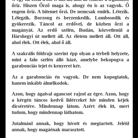
őriz. Hiszen Őrző maga is, ahogy én is az vagyok. Ő
engem őriz. A hitemet őrzi. De nemcsak emlék. Létezik.
Lélegzik. Borzong és berzenkedik. Lombosodik és
gyökerezik. Táncol az erdővel, de közben őrzi a
magányát. Az erdő szélén, Budán, közvetlenül a
Hárshegyi út mellett áll. Az életem mellett áll. Ott áll,
ahol élek. Ott élek, ahol ő áll.
A szakrális földrajz szerint épp olyan a térbeli helyzete,
mint a falu szélén álló házé, amelybe bekopogva a
garabonciás tejet és kenyeret kér.
Az a garabonciás én vagyok. De nem kopogtatok,
hanem inkább álmélkodok.
Azon, hogy ágaival agancsot rajzol az égre. Azon, hogy
a kérgén táncos kedvű lidérceket hív minden kéjek
dicséretére. Mindennap látom. Azért élek itt, mert
tudom, hogy mindennap láthatom.
Jutalmául annak, hogy hívott és megtartott. Jeléül
annak, hogy magáénak marasztott.