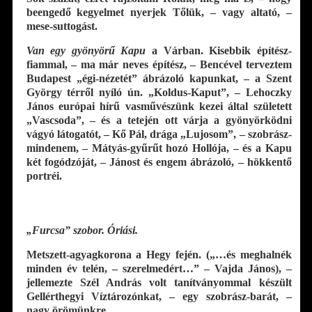
beengedő kegyelmet nyerjek Tőlük, – vagy altató, –
mese-suttogást.
Van egy gyönyörű Kapu
a Várban. Kisebbik építész-
fiammal, – ma már neves építész, – Bencével terveztem
Budapest „égi-nézetét” ábrázoló kapunkat, – a Szent
György térről nyíló ún. „Koldus-Kaput”, – Lehoczky
János európai hírű vasművészünk kezei által született
„Vascsoda”, – és a tetején ott várja a gyönyörködni
vágyó látogatót, – Kő Pál, drága „Lujosom”, – szobrász-
mindenem, – Mátyás-gyűrűt hozó Hollója, – és a Kapu
két fogódzóját, – Jánost és engem ábrázoló, – hökkentő
portréi.
„Furcsa” szobor. Óriási.
Metszett-agyagkorona a Hegy fején. („…és meghalnék
minden év telén, – szerelmedért…” – Vajda János), –
jellemezte Szél András volt tanítványommal készült
Gellérthegyi Víztározónkat, – egy szobrász-barát, –
nagy örömünkre.