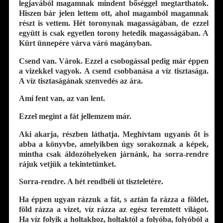
legjavából magamnak mindent bőséggel megtarthatok.
Hiszen bár jelen lettem ott, ahol magamból magamnak
részt is vettem. Hét toronynak magasságában, de ezzel
együtt is csak egyetlen torony hetedik magasságában. A
Kürt ünnepére várva váró magányban.
Csend van. Várok. Ezzel a csobogással pedig már éppen
a vizekkel vagyok. A csend csobbanása a víz tisztasága.
A víz tisztaságának szenvedés az ára.
Ami fent van, az van lent.
Ezzel megint a fát jellemzem már.
Aki akarja, részben láthatja. Meghívtam ugyanis őt is
abba a könyvbe, amelyikben úgy sorakoznak a képek,
mintha csak áldozóhelyeken járnánk, ha sorra-rendre
rájuk vetjük a tekintetünket.
Sorra-rendre. A hét rendbéli út tiszteletére.
Ha éppen ugyan rázzuk a fát, s aztán fa rázza a földet,
föld rázza a vizet, víz rázza az egész teremtett világot.
Ha víz folyik a holtakhoz, holtaktól a folyóba, folyóból a