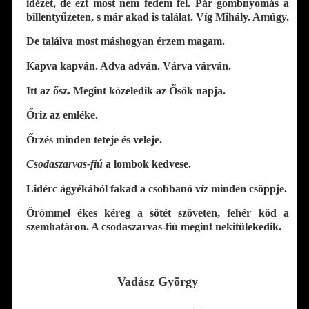
idézet, de ezt most nem fedem fel. Pár gombnyomás a
billentyűzeten, s már akad is találat. Víg Mihály. Amúgy.
De találva most máshogyan érzem magam.
Kapva kapván. Adva adván. Várva várván.
Itt az ősz. Megint közeledik az Ősök napja.
Őriz az emléke.
Őrzés minden teteje és veleje.
Csodaszarvas-fiú
a lombok kedvese.
Lidérc ágyékából fakad a csobbanó víz minden csöppje.
Örömmel ékes kéreg a sötét szöveten, fehér köd a
szemhatáron. A csodaszarvas-fiú megint nekitülekedik.
Vadász György