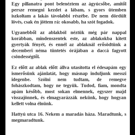
Egy pillanatra pont belenéztem az ágyúcsőbe, amitől
persze remegni kezdet a lábam, s gyors ütemben
iszkoltam a lakás távolabbi részébe. De nem dördült
lövés, csak én jöttem rá: okosabb, ha szót fogadok.
Ugyanebből az ablakból néztük még pár nappal
korábban, mindenszentek este, az ablakokba kitett
gyertyák fényét, és ennél az ablaknál erősödtünk a
decemberi néma tüntetés órájában a daccá fagyott
csöndességtől.
Ez előtt az ablak előtt állva utasította el édesapám egy
ismerősünk ajánlatát, hogy másnap induljunk messzi
idegenbe. Szólni nem tudtam, de remegve
fohászkodtam, hogy ne tegyük. Tudod, fiam, mondta
apám később, most sokan elmennek, egyszer majd
visszajönnek, és elmagyarázzák nekünk, hogy hogyan
kellett volna élnünk.
Hattyú utca 16. Nekem a maradás háza. Maradtunk, s
megmaradtunk.