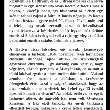
kerültem, s a Batthyány és az Ostrom utca sarkán járva
megláttam egy szénszállító lovas kocsit. A kocsis már a
bakon, a kísérője pedig egy kislánnyal az ölében egy
széndarabbal rajzol a falra. A kocsis nógatja, és kocsis
módra cifrázza a gyere már! felkiáltást. Jövök már, szól
a felelet, ugyancsak szexuális tartalmú felszólítással
nyomatékosítva a késlekedés okát: legyen már öröme
ennek is! A falon évekig ott volt a rajz, egy elég ormótlan
baba mint ennek a sajátos örömnek a jelzése.
A Hattyú utcai lakáshoz egy másik, keményebb
élményem is tartozik. 1956. november 4-én hajnalban
éktelenül dübörgő, ajtó-, ablak- és szívremegtető
ágyúzásra ébredünk. Egy darabig csak vártuk, hogy
vége lesz, közben peregtek a Miatyánkok, de azután a
többi lakóval együtt a pince mellett döntöttünk. Valami
azonban fenn maradt a lakásban, s kérésemre
felengedtek érte, azzal a szigorú utasítással, hogy az
utcai szobákba nem mehetek be. Lehet egy 15 évestől
ilyesmit komolyan elvárni? Az ablak betörve, az egyik
festmény átlőve, de nagyobb kár nem volt. Óvatosan
kinéztem, a ház előtt tankok. Az egyik tankágyú
elkezdett forogni, miközben a csöve felfelé emelkedett.