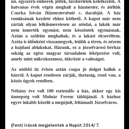
ún. egyszerű emberek jöttek, társbérletek keletkeztek. A
hatvanas évek végén meghalt a házmester, és átéltük
Csurka István
Házmestersirató
c. darabját. A ház
romlásának kezdete ehhez köthető. A kaput már nem
zárták olyan lelkiismeretesen az utódai, a lakók már
nem ismerték egymást, nem köszöntek egymásnak.
Aztán a szüleim meghaltak, és a lakást elcseréltem.
Azóta is időnként visszamegyek, leülök a téren, és nézem
a hajdani ablakokat. Házunk, ez a józsefvárosi bérház
sokáig az egész magyar társadalom leképezése volt,
amely mint mikrokozmosz, tükrözte a valóságot.
Az utóbbi tíz évben aztán csupa jó dolgot hallok a
házról. A kaput rendesen zárják, tisztaság, rend van, a
közös ügyek rendben.
Néhány éve volt 100 esztendős a ház, akkor egy kis
ünnepség volt Molnár Ferenc táblájánál. A házhoz
egyre inkább közelít a megújult, feltámadt Józsefváros.
(Fenti írások megjelentek a Napút 2014/ 7.