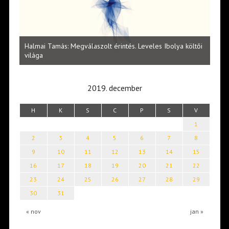
l
Halmai Tamás: Megválaszolt érintés. Leveles Ibolya költői
Laka
világa
2019. december
H
K
S
C
P
S
V
1
2
3
4
5
6
7
8
9
10
11
12
13
14
15
16
17
18
19
20
21
22
23
24
25
26
27
28
29
30
31
« nov
jan »