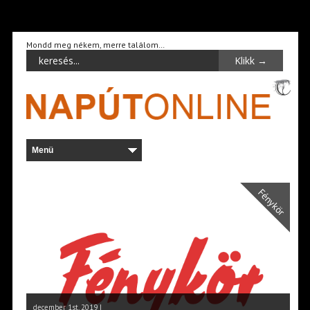
Mondd meg nékem, merre találom…
Fénykör
december 1st, 2019 |