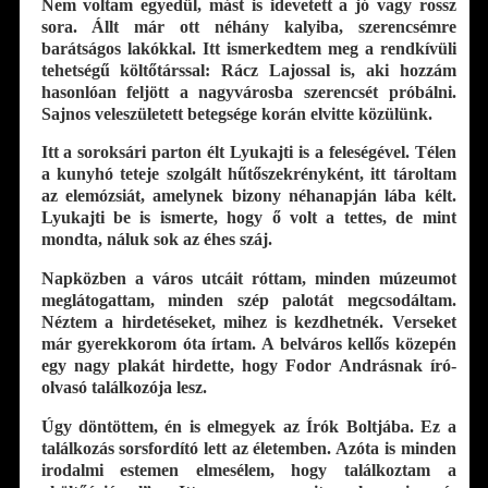
Nem voltam egyedül, mást is idevetett a jó vagy rossz
sora. Állt már ott néhány kalyiba, szerencsémre
barátságos lakókkal. Itt ismerkedtem meg a rendkívüli
tehetségű költőtárssal: Rácz Lajossal is, aki hozzám
hasonlóan feljött a nagyvárosba szerencsét próbálni.
Sajnos veleszületett betegsége korán elvitte közülünk.
Itt a soroksári parton élt Lyukajti is a feleségével. Télen
a kunyhó teteje szolgált hűtőszekrényként, itt tároltam
az elemózsiát, amelynek bizony néhanapján lába kélt.
Lyukajti be is ismerte, hogy ő volt a tettes, de mint
mondta, náluk sok az éhes száj.
Napközben a város utcáit róttam, minden múzeumot
meglátogattam, minden szép palotát megcsodáltam.
Néztem a hirdetéseket, mihez is kezdhetnék. Verseket
már gyerekkorom óta írtam. A belváros kellős közepén
egy nagy plakát hirdette, hogy Fodor Andrásnak író-
olvasó találkozója lesz.
Úgy döntöttem, én is elmegyek az Írók Boltjába. Ez a
találkozás sorsfordító lett az életemben. Azóta is minden
irodalmi estemen elmesélem, hogy találkoztam a