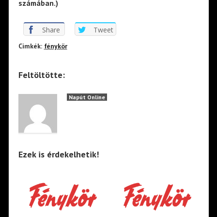
számában.)
Share
Tweet
Cimkék:
fénykör
Feltöltötte:
Napút Online
Ezek is érdekelhetik!