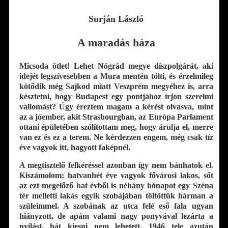
Surján László
A maradás háza
Micsoda ötlet! Lehet Nógrád megye díszpolgárát, aki
idejét legszívesebben a Mura mentén tölti, és érzelmileg
kötődik még Sajkod miatt Veszprém megyéhez is, arra
késztetni, hogy Budapest egy pontjához írjon szerelmi
vallomást? Úgy éreztem magam a kérést olvasva, mint
az a jóember, akit Strasbourgban, az Európa Parlament
ottani épületében szólítottam meg, hogy árulja el, merre
van ez és ez a terem. Ne kérdezzen engem, még csak tíz
éve vagyok itt, hagyott faképnél.
A megtisztelő felkéréssel azonban így nem bánhatok el.
Kiszámolom: hatvanhét éve vagyok fővárosi lakos, sőt
az ezt megelőző hat évből is néhány hónapot egy Széna
tér melletti lakás egyik szobájában töltöttük hárman a
szüleimmel. A szobának az utca felé eső fala ugyan
hiányzott, de apám valami nagy ponyvával lezárta a
nyílást, hát kiesni nem lehetett. 1946 tele azután