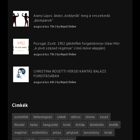
Arany Lajos: Járási „királynők” meg a veszekedő
„álompárok”
augusztus 7th | by
Napút Online
Pozsgai Zsolt: 1952 (játékfilm forgatókönyv Jókai Mór
„A jövő század regénye” című műve alapján)
augusztus 7th | by
Napút Online
CHRISTINA ROSETTI VERSEI KÁNTÁS BALÁZS
FORDÍTÁSÁBAN
augusztus 6th | by
Napút Online
Címkék
asztalfiók
beharangozó
cikkek
cédrus
dráma
esszé
fénykör
haiku
hangszóló
hírek
kritika
körkérdés
levélfa
meghívó
műfordítás
próza
pályázat
tanulmány
tárlat