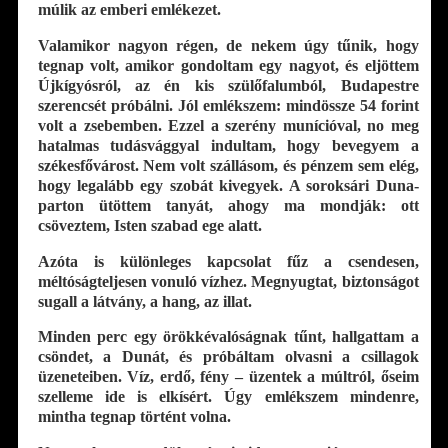
múlik az emberi emlékezet.
Valamikor nagyon régen, de nekem úgy tűnik, hogy
tegnap volt, amikor gondoltam egy nagyot, és eljöttem
Újkígyósról, az én kis szülőfalumból, Budapestre
szerencsét próbálni. Jól emlékszem: mindössze 54 forint
volt a zsebemben. Ezzel a szerény munícióval, no meg
hatalmas tudásvággyal indultam, hogy bevegyem a
székesfővárost. Nem volt szállásom, és pénzem sem elég,
hogy legalább egy szobát kivegyek. A soroksári Duna-
parton ütöttem tanyát, ahogy ma mondják: ott
csöveztem, Isten szabad ege alatt.
Azóta is különleges kapcsolat fűz a csendesen,
méltóságteljesen vonuló vízhez. Megnyugtat, biztonságot
sugall a látvány, a hang, az illat.
Minden perc egy örökkévalóságnak tűnt, hallgattam a
csöndet, a Dunát, és próbáltam olvasni a csillagok
üzeneteiben. Víz, erdő, fény – üzentek a múltról, őseim
szelleme ide is elkísért. Úgy emlékszem mindenre,
mintha tegnap történt volna.