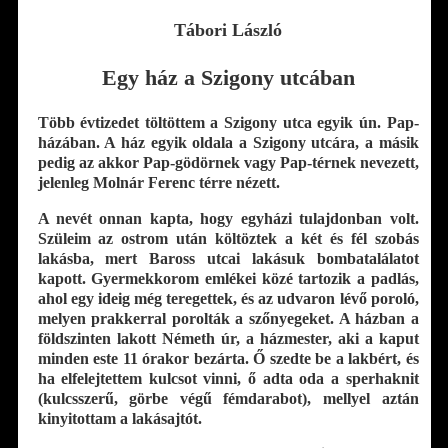
Tábori László
Egy ház a Szigony utcában
Több évtizedet töltöttem a Szigony utca egyik ún. Pap-
házában. A ház egyik oldala a Szigony utcára, a másik
pedig az akkor Pap-gödörnek vagy Pap-térnek nevezett,
jelenleg Molnár Ferenc térre nézett.
A nevét onnan kapta, hogy egyházi tulajdonban volt.
Szüleim az ostrom után költöztek a két és fél szobás
lakásba, mert Baross utcai lakásuk bombatalálatot
kapott. Gyermekkorom emlékei közé tartozik a padlás,
ahol egy ideig még teregettek, és az udvaron lévő poroló,
melyen prakkerral porolták a szőnyegeket. A házban a
földszinten lakott Németh úr, a házmester, aki a kaput
minden este 11 órakor bezárta. Ő szedte be a lakbért, és
ha elfelejtettem kulcsot vinni, ő adta oda a sperhaknit
(kulcsszerű, görbe végű fémdarabot), mellyel aztán
kinyitottam a lakásajtót.