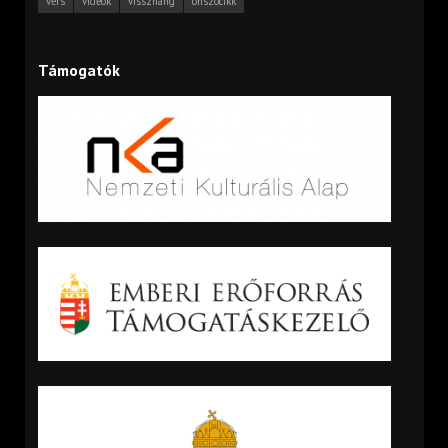
vers
videók
visszhang
önszócikk
Támogatók