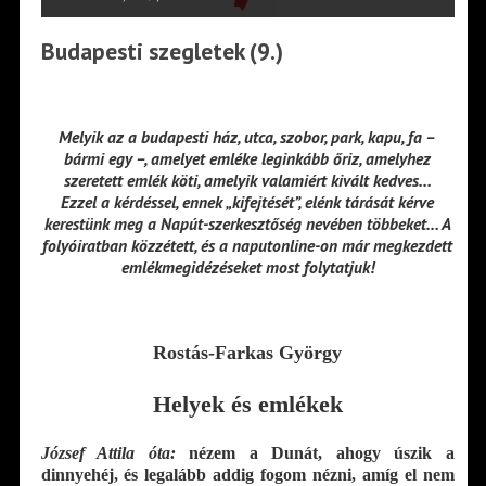
Budapesti szegletek (9.)
Melyik az a budapesti ház, utca, szobor, park, kapu, fa –
bármi egy –, amelyet emléke leginkább őriz, amelyhez
szeretett emlék köti, amelyik valamiért kivált kedves…
Ezzel a kérdéssel, ennek „kifejtését”, elénk tárását kérve
kerestünk meg a Napút-szerkesztőség nevében többeket… A
folyóiratban közzétett, és a naputonline-on már megkezdett
emlékmegidézéseket most folytatjuk!
Rostás-Farkas György
Helyek és emlékek
József Attila óta:
nézem a Dunát, ahogy úszik a
dinnyehéj, és legalább addig fogom nézni, amíg el nem