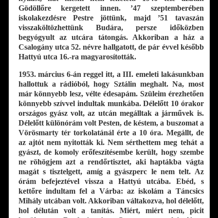
Gödöllőre kergetett innen. ’47 szeptemberében
iskolakezdésre Pestre jöttünk, majd ’51 tavaszán
visszaköltözhettünk Budára, persze időközben
begyógyult az utcára tátongás. Akkoriban a ház a
Csalogány utca 52. névre hallgatott, de pár évvel később
Hattyú utca 16.-ra magyarosították.
1953. március 6-án reggel itt, a III. emeleti lakásunkban
hallottuk a rádióból, hogy Sztálin meghalt. Na, most
már könnyebb lesz, vélte édesapám. Szüleim érezhetően
könnyebb szívvel indultak munkába. Délelőtt 10 órakor
országos gyász volt, az utcán megálltak a járművek is.
Délelőtt különórám volt Pesten, de késtem, a buszomat a
Vörösmarty tér torkolatánál érte a 10 óra. Megállt, de
az ajtót nem nyitották ki. Nem sérthettem meg tehát a
gyászt, de komoly erőfeszítésembe került, hogy szembe
ne röhögjem azt a rendőrtisztet, aki haptákba vágta
magát s tisztelgett, amíg a gyászperc le nem telt. Az
órám befejeztével vissza a Hattyú utcába. Ebéd, s
kettőre indultam fel a Várba: az iskolám a Táncsics
Mihály utcában volt. Akkoriban váltakozva, hol délelőtt,
hol délután volt a tanítás. Miért, miért nem, picit