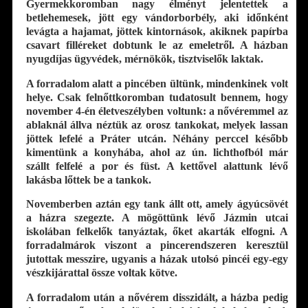
Gyermekkoromban nagy élményt jelentettek a
betlehemesek, jött egy vándorborbély, aki időnként
levágta a hajamat, jöttek kintornások, akiknek papírba
csavart filléreket dobtunk le az emeletről. A házban
nyugdíjas ügyvédek, mérnökök, tisztviselők laktak.
A forradalom alatt a pincében ültünk, mindenkinek volt
helye. Csak felnőttkoromban tudatosult bennem, hogy
november 4-én életveszélyben voltunk: a nővéremmel az
ablaknál állva néztük az orosz tankokat, melyek lassan
jöttek lefelé a Práter utcán. Néhány perccel később
kimentünk a konyhába, ahol az ún. lichthofból már
szállt felfelé a por és füst. A kettővel alattunk lévő
lakásba lőttek be a tankok.
Novemberben aztán egy tank állt ott, amely ágyúcsövét
a házra szegezte. A mögöttünk lévő Jázmin utcai
iskolában felkelők tanyáztak, őket akarták elfogni. A
forradalmárok viszont a pincerendszeren keresztül
jutottak messzire, ugyanis a házak utolsó pincéi egy-egy
vészkijárattal össze voltak kötve.
A forradalom után a nővérem disszidált, a házba pedig