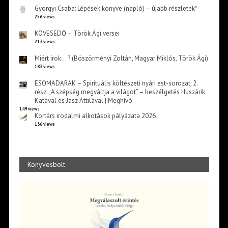
Györgyi Csaba: Lépések könyve (napló) – újabb részletek*
256 views
KÖVESEDŐ – Török Ági versei
213 views
Miért írok… ? (Böszörményi Zoltán, Magyar Miklós, Török Ági)
183 views
ESŐMADARAK – Spirituális költészeti nyári est-sorozat, 2.
rész: „A szépség megváltja a világot” – beszélgetés Huszárik
Katával és Jász Attilával | Meghívó
149 views
Kortárs irodalmi alkotások pályázata 2026
136 views
Könyvesbolt