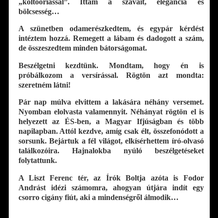
„költőóriással”. Ittam a szavait, elegancia és
bölcsesség…
A szünetben odamerészkedtem, és egypár kérdést
intéztem hozzá. Remegett a lábam és dadogott a szám,
de összeszedtem minden bátorságomat.
Beszélgetni kezdtünk. Mondtam, hogy én is
próbálkozom a versírással. Rögtön azt mondta:
szeretném látni!
Pár nap múlva elvittem a lakására néhány versemet.
Nyomban elolvasta valamennyit. Néhányat rögtön el is
helyezett az ÉS-ben, a Magyar Ifjúságban és több
napilapban. Attól kezdve, amíg csak élt, összefonódott a
sorsunk. Bejártuk a fél világot, elkísérhettem író-olvasó
találkozóira. Hajnalokba nyúló beszélgetéseket
folytattunk.
A Liszt Ferenc tér, az Írók Boltja azóta is Fodor
Andrást idézi számomra, ahogyan útjára indít egy
csorro cigány fiút, aki a mindenségről álmodik…