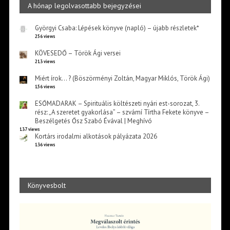
A hónap legolvasottabb bejegyzései
Györgyi Csaba: Lépések könyve (napló) – újabb részletek*
256 views
KÖVESEDŐ – Török Ági versei
213 views
Miért írok… ? (Böszörményi Zoltán, Magyar Miklós, Török Ági)
156 views
ESŐMADARAK – Spirituális költészeti nyári est-sorozat, 3.
rész: „A szeretet gyakorlása” – szvámí Tírtha Fekete könyve –
Beszélgetés Ősz Szabó Évával | Meghívó
137 views
Kortárs irodalmi alkotások pályázata 2026
136 views
Könyvesbolt