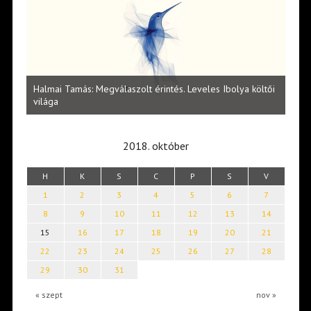
l
Halmai Tamás: Megválaszolt érintés. Leveles Ibolya költői
Laka
világa
2018. október
H
K
S
C
P
S
V
1
2
3
4
5
6
7
8
9
10
11
12
13
14
15
16
17
18
19
20
21
22
23
24
25
26
27
28
29
30
31
« szept
nov »