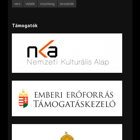
vers
videók
visszhang
önszócikk
Támogatók