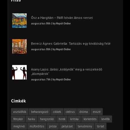
Ősz a Hargitán – Pálfi István János versei
augusztus 8th | by
Napút Online
Berecz Ágnes Gabriella: Tartozás egy kiválóság felé
augusztus 8th | by
Napút Online
Arany Lajos: Járási „királynők” meg a veszekedő
„álompárok”
augusztus 7th | by
Napút Online
Címkék
asztalfiók
beharangozó
cikkek
cédrus
dráma
esszé
fénykör
haiku
hangszóló
hírek
kritika
körkérdés
levélfa
meghívó
műfordítás
próza
pályázat
tanulmány
tárlat