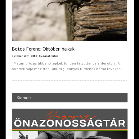
Botos Ferenc: Októberi haikuk
október 30th, 2018 |
by Napút Online
Metamorfózis libbenő lepkék tündéri fátyoltánca erdei úton A
töredék bája mezítlen lábú víg leányok fürdenek barna lovakon
Kiemelt