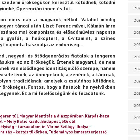
és szellemi örökségükön keresztül kötődnek, kötődni
iunké, Óperencián innen és túl.
202
gon nincs nap a magyarok nélkül. Valahol mindig
202
agyar táncai után Liszt Ferenc művei, Kálmán Imre
és számos mai komponista és előadóművész naponta
202
 a gyufát, a helikoptert, a C-vitamint, a színes
nyt naponta használja az emberiség…
202
d-, negyed- és ötödgenerációs fiatalok a tengeren
202
azásukra, ez az örökségük. Értenek magyarul, de nem
nek van elsődleges identitásjelölő szerepe, hanem
202
viseletének, az ünnepeknek, a zenének, a táncnak,
olyan tradícióknak, amelyek a családhoz kötődnek.
202
 örökséget. Fontos, hogy a fiatalok, ha nyelvükben
 legyenek. Ez a mi felelősségünk és feladatunk.
202
20
engeren túl. Magyar identitás a diaszpórában, Kárpát-haza
20
 – Méry Ratio Kiadó, Budapest, 306 old.
élyiség – társadalom, in: Váriné Szilágyi Ibolya –
202
dentitás – kettős tükörben, Tudományos Ismeretterjesztő