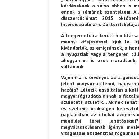
kérdéseknek a súlya abban is me
ennek a témának szenteltem. A
disszertációmat 2015 októbe
Interdiszciplináris Doktori Iskolájá
A tengerentúlra került honfitársa
mennyi kifejezéssel írjuk le, 
kivándorlók, az emigránsok, a hon
a nyugatiak vagy a tengeren túl
ahogyan mi is azok maradtunk,
váltanunk.
Vajon ma is érvényes az a gondola
jelent magyarnak lenni, magyarn
hazája? Létezik egyáltalán a kett
magyarságtudata annak a fiataln
született, születik… Akinek tehát
és szellemi örökségén keresztül
napjainkban az etnikai azonossá
megélési terei, lehetősége
megválaszolásának igénye moti
vizsgáltam az identitás fogalmát i