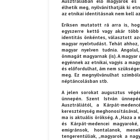
Ausztráliában élő magyarok és
élhetik meg, nyilváníthatják ki et
az etnikai identitásnak nem kell a
Eriksen mutatott rá arra is, ho
egyszerre kettő vagy akár több 
identitás önkéntes, választott a
magyar nyelvtudást. Tehát ahhoz, 
magyar nyelven tudnia. Angolul
önmagát magyarnak (is). A magyar 
egyénnek az etnikai, vagyis a mag
és előfordulhat, ám nem szükséges
meg. Ez megnyilvánulhat szimból
néptáncolásban stb.
A jelen sorokat augusztus végé
ünnepén. Szent István ünnepé
Ausztráliától, a Kárpát-meden
kereszténység meghonosításával, a
ma is aktuális örökség. A „Haza 
és Kárpát-medencei magyaroké, 
emigránsok, hontalanok, menek
tengerentúliak, „magyarok a nag