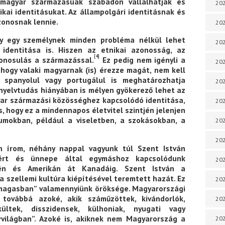
 magyar származásúak szabadon vállalhatják és
202
nikai identitásukat. Az állampolgári identitásnak és
zonosnak lennie.
202
gy egy személynek minden probléma nélkül lehet
202
identitása is. Hiszen az etnikai azonosság, az
[4]
zonosulás a származással.
Ez pedig nem igényli a
202
hogy valaki magyarnak (is) érezze magát, nem kell
, spanyolul vagy portugálul is meghatározhatja
202
nyelvtudás hiányában is mélyen gyökerező lehet az
yar származási közösséghez kapcsolódó identitása,
202
, hogy ez a mindennapos életvitel szintjén jelenjen
umokban, például a viseletben, a szokásokban, a
202
202
n írom, néhány nappal vagyunk túl Szent István
ért és ünnepe által egymáshoz kapcsolódunk
20
cén és Amerikán át Kanadáig. Szent István a
 szellemi kultúra kiépítésével teremtett hazát. Ez
20
a magasban” valamennyiünk öröksége. Magyarországi
továbbá azoké, akik száműzöttek, kivándorlók,
202
ültek, disszidensek, külhoniak, nyugati vagy
yvilágban”. Azoké is, akiknek nem Magyarország a
202