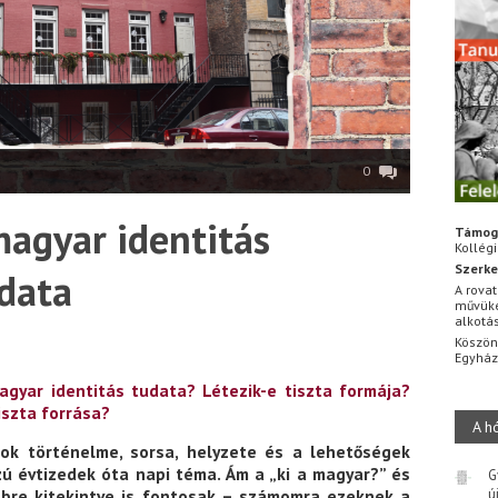
0
magyar identitás
Támog
Kollég
Szerke
udata
A rovat
művüke
alkotá
Köszön
Egyhá
agyar identitás tudata? Létezik-e tiszta formája?
iszta forrása?
A h
k történelme, sorsa, helyzete és a lehetőségek
 évtizedek óta napi téma. Ám a „ki a magyar?” és
G
ú
bre kitekintve is fontosak – számomra ezeknek a