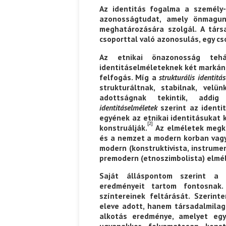
Az identitás fogalma a személy-
azonosságtudat, amely önmagun
Ispány Marietta: Szavak a fényből
Káplán Géza: Erotikai kala
meghatározására szolgál. A társas
csoporttal való azonosulás, egy c
Az etnikai önazonosság tehá
identitáselméleteknek két markáns 
felfogás. Míg a
strukturális identitá
strukturáltnak, stabilnak, velü
adottságnak tekintik, add
identitáselméletek
szerint az identit
egyének az etnikai identitásukat 
[2]
konstruálják.
Az elméletek megkü
és a nemzet a modern korban vagy 
modern (konstruktivista, instrume
premodern (etnoszimbolista) elmé
Saját álláspontom szerint a s
eredményeit tartom fontosnak.
színtereinek feltárását. Szerin
eleve adott, hanem társadalmilag
alkotás eredménye, amelyet egyr