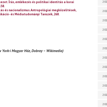
202
kezet. Írás, emlékezés és politikai identitás a korai
138.
citás és nacionalizmus. Antropológiai megközelítések,
202
káció- és Médiatudományi Tanszék, 268.
202
202
202
202
New York-i Magyar Ház, Dobray – Wikimedia)
202
202
202
20
20
202