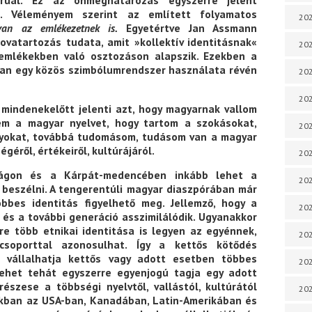
ruál. Ez az önmeghatározás egyszerre jelent
s. Véleményem szerint az említett folyamatos
202
 van az emlékezetnek is.
Egyetértve Jan Assmann
ovatartozás tudata, amit »kollektív identitásnak«
202
emlékekben való osztozáson alapszik. Ezekben a
ban egy közös szimbólumrendszer használata révén
202
202
mindenekelőtt jelenti azt, hogy magyarnak vallom
em a magyar nyelvet, hogy tartom a szokásokat,
202
yokat, továbbá tudomásom, tudásom van a magyar
géről, értékeiről, kultúrájáról.
202
zágon és a Kárpát-medencében inkább lehet a
202
 beszélni. A tengerentúli magyar diaszpórában már
bbes identitás figyelhető meg. Jellemző, hogy a
20
k és a további generáció asszimilálódik. Ugyanakkor
re több etnikai identitása is legyen az egyénnek,
20
csoporttal azonosulhat. Így a kettős kötődés
n vállalhatja kettős vagy adott esetben többes
202
 Lehet tehát egyszerre egyenjogú tagja egy adott
észese a többségi nyelvtől, vallástól, kultúrától
202
inkban az USA-ban, Kanadában, Latin-Amerikában és