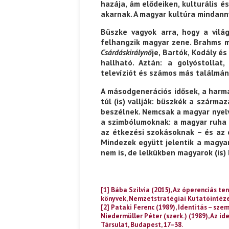
hazája, ám elődeiken, kulturális 
akarnak. A magyar kultúra mindanny
Büszke vagyok arra, hogy a vilá
felhangzik magyar zene. Brahms m
Csárdáskirálynő
je, Bartók, Kodály 
hallható. Aztán: a golyóstollat,
televíziót és számos más találmá
A másodgenerációs idősek, a harma
túl (is) vallják: büszkék a szárm
beszélnek. Nemcsak a magyar nyelv
a szimbólumoknak: a magyar ruha 
az étkezési szokásoknak – és az 
Mindezek együtt jelentik a magyar
nem is, de lelkükben magyarok (is)
[1] Bába Szilvia (2015), Az óperenciás t
könyvek, Nemzetstratégiai Kutatóintézet
[2] Pataki Ferenc (1989), Identitás – szem
Niedermüller Péter (szerk.) (1989), Az i
Társulat, Budapest, 17–38.