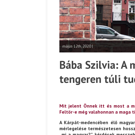
május 12th, 2020 |
Bába Szilvia: A 
tengeren túli t
Mit jelent Önnek itt és most a m
Feltör-e még valahonnan a maga t
A Kárpát-medencében élő magyaro
mérlegelése természetesen hosszú
„mi a magyar?” kérdések messzeb