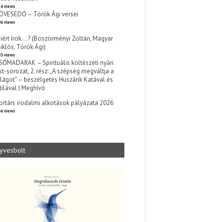
6 views
ÖVESEDŐ – Török Ági versei
6 views
iért írok… ? (Böszörményi Zoltán, Magyar
iklós, Török Ági)
3 views
SŐMADARAK – Spirituális költészeti nyári
st-sorozat, 2. rész: „A szépség megváltja a
ilágot” – beszélgetés Huszárik Katával és
tilával | Meghívó
s
ortárs irodalmi alkotások pályázata 2026
6 views
yvesbolt