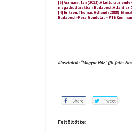
[3] Assmann, Jan (2013), A kulturális emlé
magaskultúrákban, Budapest, Atlantisz, 
[4] Eriksen, Thomas Hylland (2008), Etni
Budapest–Pécs, Gondolat – PTE Kommuni
Illusztráció: “Magyar Ház” (fh. fotó: 
Share
Tweet
Feltöltötte: