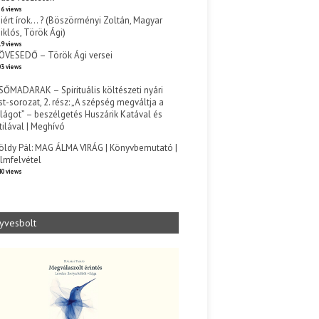
6 views
iért írok… ? (Böszörményi Zoltán, Magyar
iklós, Török Ági)
9 views
ÖVESEDŐ – Török Ági versei
3 views
SŐMADARAK – Spirituális költészeti nyári
st-sorozat, 2. rész: „A szépség megváltja a
ilágot” – beszélgetés Huszárik Katával és
tilával | Meghívó
s
öldy Pál: MAG ÁLMA VIRÁG | Könyvbemutató |
ilmfelvétel
0 views
yvesbolt