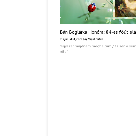
Bán Boglárka Honóra: 84-es főút el
május 31st, 2020 |
by Napút Online
"egyszer majdnem meghaltam / és senki sem
róla"