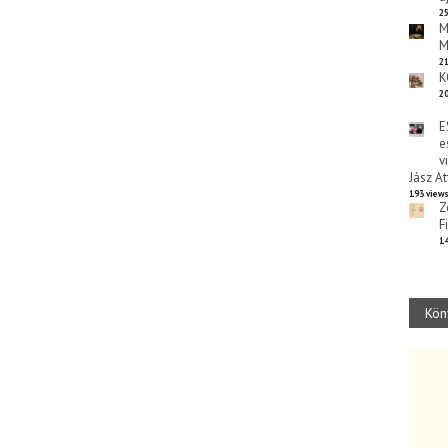
25
M
M
21
K
20
E
e
v
Jász At
193 view
Z
F
14
Kön