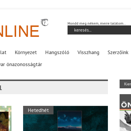
Mondd meg nékem, merre találom…
lat
Környezet
Hangszóló
Visszhang
Szerzőink
ar önazonosságtár
Kie
1
Hetedhét