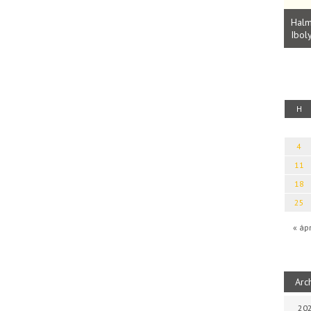
Parvathy Baul: A NAGY LELKEK DALAI.
Bevezetés a bául ösvénybe (Fordította:
Halm
Rideg Zsófia)
Iboly
uz
H
4
11
18
25
« áp
Arc
202