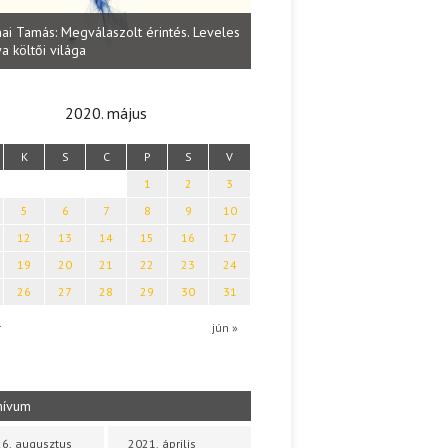
Lakatos Fleisz Katalin: Vasárna
ai Tamás: Megválaszolt érintés. Leveles
Sárszegen
a költői világa
2020. május
K
S
C
P
S
V
1
2
3
5
6
7
8
9
10
12
13
14
15
16
17
19
20
21
22
23
24
26
27
28
29
30
31
r
jún »
hívum
6. augusztus
2021. április