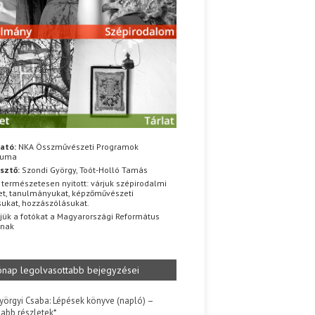
ató:
NKA Összművészeti Programok
iuma
sztő:
Szondi György, Toót-Holló Tamás
 természetesen nyitott: várjuk szépirodalmi
t, tanulmányukat, képzőművészeti
sukat, hozzászólásukat.
jük a fotókat a Magyarországi Református
znak
ónap legolvasottabb bejegyzései
yörgyi Csaba: Lépések könyve (napló) –
jabb részletek*