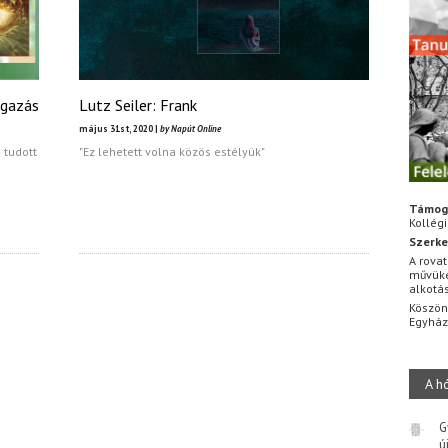
ágazás
Lutz Seiler: Frank
május 31st, 2020 |
by Napút Online
 tudott
"Ez lehetett volna közös estélyük"
Támog
Kollég
Szerke
A rovat
művüke
alkotá
Köszön
Egyhá
A h
G
ú