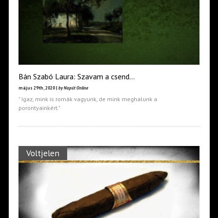
Bán Szabó Laura: Szavam a csend…
május 29th, 2020 |
by Napút Online
" Igaz, mink is romák vagyunk, de mink meghalunk a
porontyainkért."
Voltjelen