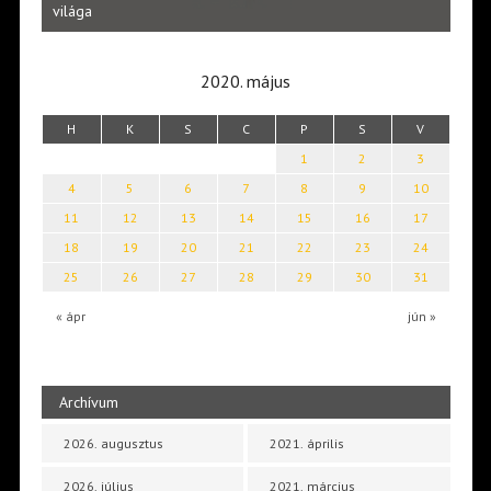
Laka
világa
2020. május
H
K
S
C
P
S
V
1
2
3
4
5
6
7
8
9
10
11
12
13
14
15
16
17
18
19
20
21
22
23
24
25
26
27
28
29
30
31
« ápr
jún »
Archívum
2026. augusztus
2021. április
2026. július
2021. március