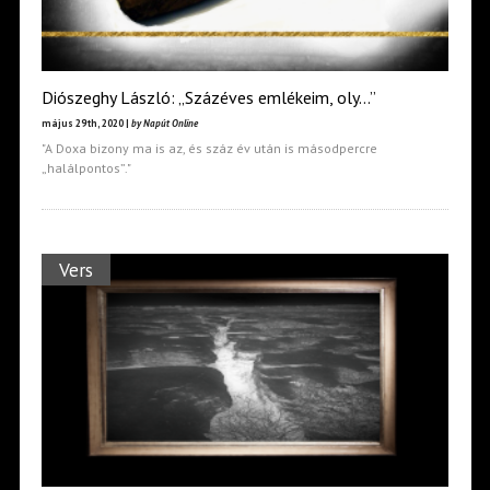
Diószeghy László: „Százéves emlékeim, oly…”
május 29th, 2020 |
by Napút Online
"A Doxa bizony ma is az, és száz év után is másodpercre
„halálpontos”."
Vers