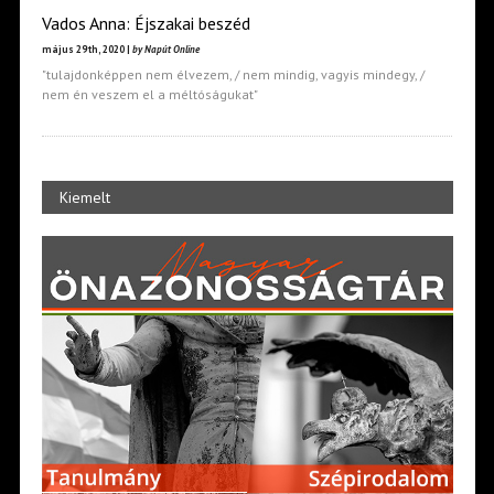
Vados Anna: Éjszakai beszéd
május 29th, 2020 |
by Napút Online
"tulajdonképpen nem élvezem, / nem mindig, vagyis mindegy, /
nem én veszem el a méltóságukat"
Kiemelt