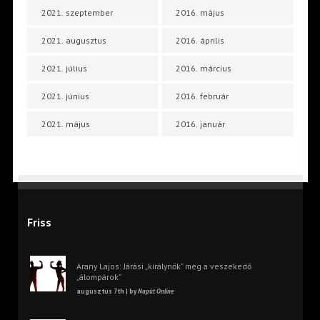
2021. szeptember
2016. május
2021. augusztus
2016. április
2021. július
2016. március
2021. június
2016. február
2021. május
2016. január
Friss
Arany Lajos: Járási „királynők” meg a veszekedő
„álompárok”
augusztus 7th | by
Napút Online