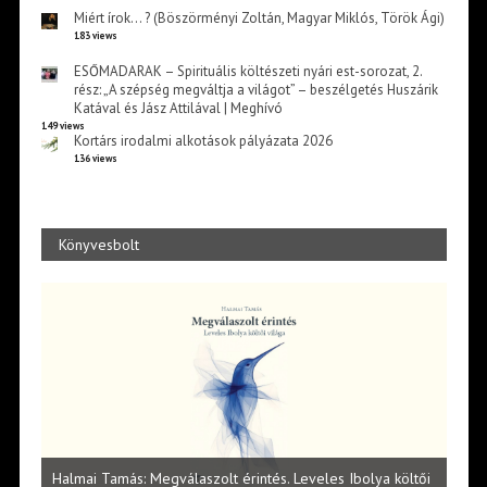
Miért írok… ? (Böszörményi Zoltán, Magyar Miklós, Török Ági)
183 views
ESŐMADARAK – Spirituális költészeti nyári est-sorozat, 2.
rész: „A szépség megváltja a világot” – beszélgetés Huszárik
Katával és Jász Attilával | Meghívó
149 views
Kortárs irodalmi alkotások pályázata 2026
136 views
Könyvesbolt
l
Halmai Tamás: Megválaszolt érintés. Leveles Ibolya költői