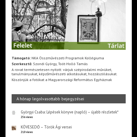
Támogató:
NKA Összművészeti Programok Kollégiuma
Szerkesztő:
Szondi György, Toót-Holló Tamás
A rovat természetesen nyitott: várjuk szépirodalmi művüket,
tanulmányukat, képzőművészeti alkotásukat, hozzászólásukat.
Köszönjük a fotókat a Magyarországi Református Egyháznak
A hónap legolvasottabb bejegyzései
Györgyi Csaba: Lépések könyve (napló) – újabb részletek*
256 views
KÖVESEDŐ – Török Ági versei
210 views