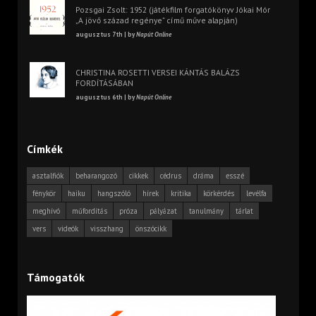
Pozsgai Zsolt: 1952 (játékfilm forgatókönyv Jókai Mór
„A jövő század regénye” című műve alapján)
augusztus 7th | by
Napút Online
CHRISTINA ROSETTI VERSEI KÁNTÁS BALÁZS
FORDÍTÁSÁBAN
augusztus 6th | by
Napút Online
Címkék
asztalfiók
beharangozó
cikkek
cédrus
dráma
esszé
fénykör
haiku
hangszóló
hírek
kritika
körkérdés
levélfa
meghívó
műfordítás
próza
pályázat
tanulmány
tárlat
vers
videók
visszhang
önszócikk
Támogatók