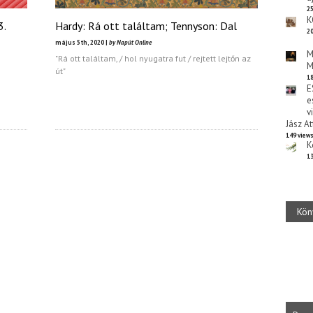
25
K
3.
Hardy: Rá ott találtam; Tennyson: Dal
20
május 5th, 2020 |
by Napút Online
M
"Rá ott találtam, / hol nyugatra fut / rejtett lejtőn az
M
út"
18
E
e
v
Jász At
149 view
K
13
Kön