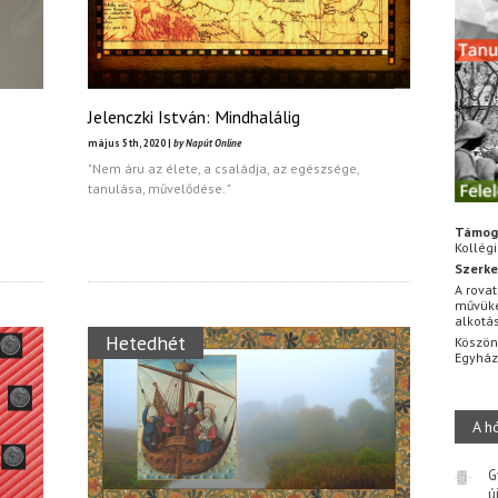
Jelenczki István: Mindhalálig
május 5th, 2020 |
by Napút Online
"Nem áru az élete, a családja, az egészsége,
tanulása, művelődése. "
Támog
Kollég
Szerke
A rovat
művüke
alkotá
Hetedhét
Köszön
Egyhá
A h
G
ú