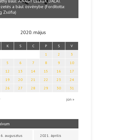
Lakatos Fleisz Katalin: Vasárna
ai Tamás: Megválaszolt érintés. Leveles
Sárszegen
a költői világa
2020. május
K
S
C
P
S
V
1
2
3
5
6
7
8
9
10
12
13
14
15
16
17
19
20
21
22
23
24
26
27
28
29
30
31
r
jún »
hívum
6. augusztus
2021. április