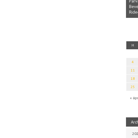
Parvathy Baul: A NAGY LELKEK DALAI.
Bevezetés a bául ösvénybe (Fordította:
Halm
Rideg Zsófia)
Iboly
uz
H
4
11
18
25
« áp
Arc
202