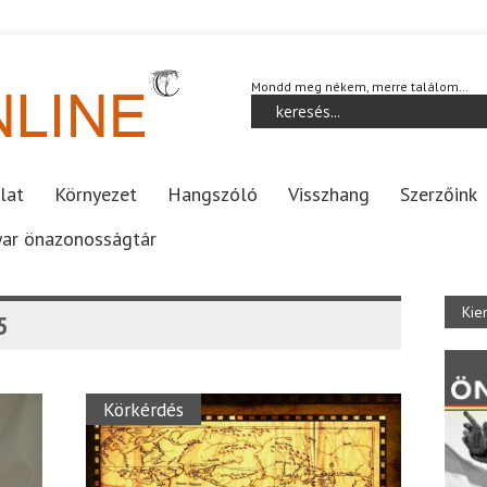
Mondd meg nékem, merre találom…
lat
Környezet
Hangszóló
Visszhang
Szerzőink
ar önazonosságtár
Kie
5
Körkérdés