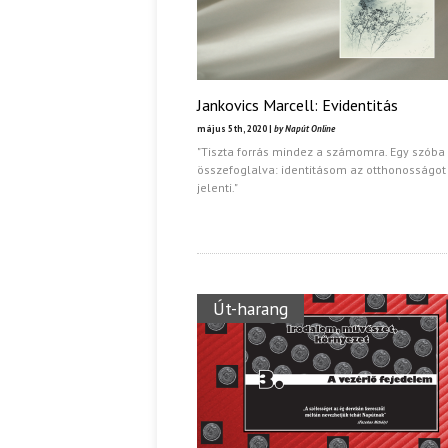
Jankovics Marcell: Evidentitás
május 5th, 2020 |
by Napút Online
"Tiszta forrás mindez a számomra. Egy szóba
összefoglalva: identitásom az otthonosságot
jelenti."
Út-harang