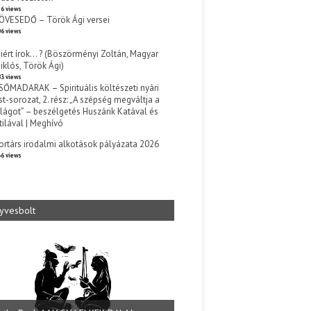
6 views
ÖVESEDŐ – Török Ági versei
6 views
iért írok… ? (Böszörményi Zoltán, Magyar
iklós, Török Ági)
3 views
SŐMADARAK – Spirituális költészeti nyári
st-sorozat, 2. rész: „A szépség megváltja a
ilágot” – beszélgetés Huszárik Katával és
tilával | Meghívó
s
ortárs irodalmi alkotások pályázata 2026
6 views
yvesbolt