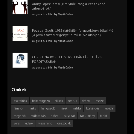
Arany Lajos: Járási „királynők” meg a veszekedő
„álompárok”
augusztus 7th | by
Napút Online
Pozsgai Zsolt: 1952 (játékfilm forgatókönyv Jókai Mór
„A jövő század regénye” című műve alapján)
augusztus 7th | by
Napút Online
CHRISTINA ROSETTI VERSEI KÁNTÁS BALÁZS
FORDÍTÁSÁBAN
augusztus 6th | by
Napút Online
Címkék
asztalfiók
beharangozó
cikkek
cédrus
dráma
esszé
fénykör
haiku
hangszóló
hírek
kritika
körkérdés
levélfa
meghívó
műfordítás
próza
pályázat
tanulmány
tárlat
vers
videók
visszhang
önszócikk