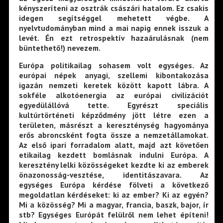
kényszeríteni az osztrák császári hatalom. Ez csakis
idegen segítséggel mehetett végbe. A
nyelvtudományban mind a mai napig ennek isszuk a
levét. Én ezt retrospektív hazaárulásnak (nem
büntethető!) nevezem.
Európa politikailag sohasem volt egységes. Az
európai népek anyagi, szellemi kibontakozása
igazán nemzeti keretek között kapott lábra. A
sokféle alkotóenergia az európai civilizációt
egyedülállóvá tette. Egyrészt speciális
kultúrtörténeti képződmény jött létre ezen a
területen, másrészt a kereszténység hagyománya
erős abroncsként fogta össze a nemzetállamokat.
Az első ipari forradalom alatt, majd azt követően
etikailag kezdett bomlásnak indulni Európa. A
keresztény lelki közösségeket kezdte ki az emberek
önazonosság-vesztése, identitászavara. Az
egységes Európa kérdése fölveti a következő
megoldatlan kérdéseket: ki az ember? Ki az egyén?
Mi a közösség? Mi a magyar, francia, baszk, bajor, ír
stb? Egységes Európát felülről nem lehet építeni!