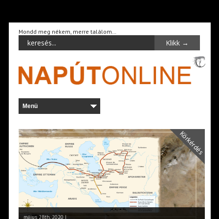
Mondd meg nékem, merre találom…
Körkérdés
május 28th, 2020 |