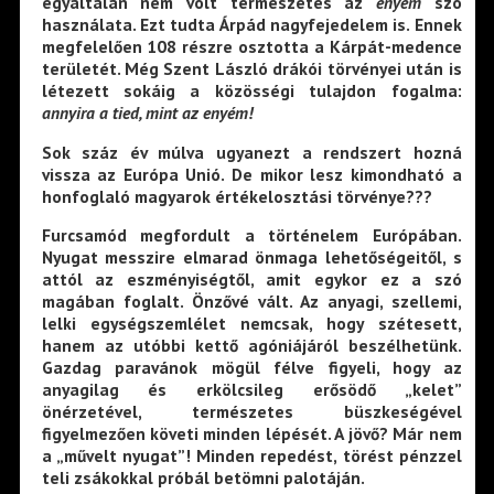
egyáltalán nem volt természetes az
enyém
szó
használata. Ezt tudta Árpád nagyfejedelem is. Ennek
megfelelően 108 részre osztotta a Kárpát-medence
területét. Még Szent László drákói törvényei után is
létezett sokáig a közösségi tulajdon fogalma:
annyira a tied, mint az enyém!
Sok száz év múlva ugyanezt a rendszert hozná
vissza az Európa Unió. De mikor lesz kimondható a
honfoglaló magyarok értékelosztási törvénye???
Furcsamód megfordult a történelem Európában.
Nyugat messzire elmarad önmaga lehetőségeitől, s
attól az eszményiségtől, amit egykor ez a szó
magában foglalt. Önzővé vált. Az anyagi, szellemi,
lelki egységszemlélet nemcsak, hogy szétesett,
hanem az utóbbi kettő agóniájáról beszélhetünk.
Gazdag paravánok mögül félve figyeli, hogy az
anyagilag és erkölcsileg erősödő „kelet”
önérzetével, természetes büszkeségével
figyelmezően követi minden lépését. A jövő? Már nem
a „művelt nyugat”! Minden repedést, törést pénzzel
teli zsákokkal próbál betömni palotáján.