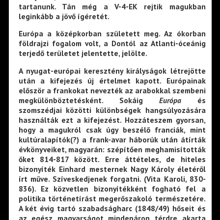
tartanunk. Tán még a V-4-EK rejtik magukban
leginkább a jövő ígéretét.
Európa a középkorban született meg. Az ókorban
földrajzi fogalom volt, a Dontól az Atlanti-óceánig
terjedő területet jelentette, jelölte.
A nyugat-európai keresztény királyságok létrejötte
után a kifejezés új értelmet kapott. Európainak
először a frankokat nevezték az arabokkal szembeni
megkülönböztetésként. Sokáig
Európa
és
szomszédjai közötti különbségek hangsúlyozására
használták ezt a kifejezést. Hozzáteszem gyorsan,
hogy a magukról csak úgy beszélő franciák, mint
kultúralapítók(?) a frank-avar háborúk után átírták
évkönyveiket, magyarán: szépítően meghamisították
őket 814-817 között. Erre áttételes, de hiteles
bizonyíték Einhard mesternek Nagy Károly életéről
írt műve. Szíveskedjenek forgatni. (Vita Karoli, 830-
836). Ez közvetlen bizonyítékként fogható fel a
politika történetírást megerőszakoló természetére.
A két évig tartó szabadságharc (1848/49) hőseit és
az egész magyarságot mindenáron térdre akarta