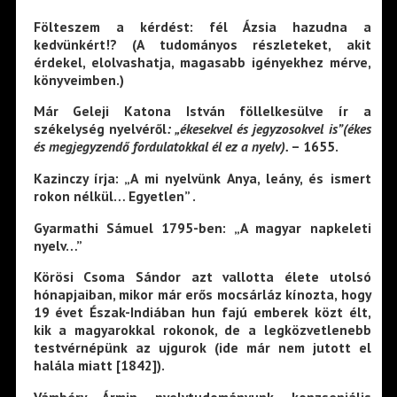
Fölteszem a kérdést: fél Ázsia hazudna a
kedvünkért!? (A tudományos részleteket, akit
érdekel, elolvashatja, magasabb igényekhez mérve,
könyveimben.)
Már Geleji Katona István föllelkesülve ír a
székelység nyelvéről
: „ékesekvel és jegyzosokvel is”(ékes
és megjegyzendő fordulatokkal él ez a nyelv).
– 1655.
Kazinczy írja: „A mi nyelvünk Anya, leány, és ismert
rokon nélkül… Egyetlen” .
Gyarmathi Sámuel 1795-ben: „A magyar napkeleti
nyelv…”
Körösi Csoma Sándor azt vallotta élete utolsó
hónapjaiban, mikor már erős mocsárláz kínozta, hogy
19 évet Észak-Indiában hun fajú emberek közt élt,
kik a magyarokkal rokonok, de a legközvetlenebb
testvérnépünk az ujgurok (ide már nem jutott el
halála miatt [1842]).
Vámbéry Ármin nyelvtudományunk konzseniális