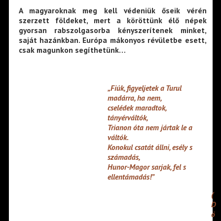
A magyaroknak meg kell védeniük őseik vérén
szerzett földeket, mert a köröttünk élő népek
gyorsan rabszolgasorba kényszerítenek minket,
saját hazánkban. Európa mákonyos révületbe esett,
csak magunkon segíthetünk…
„Fiúk, figyeljetek a Turul
madárra, ha nem,
cselédek maradtok,
tányérváltók,
Trianon óta nem jártak le a
váltók.
Konokul csatát állni, esély s
számadás,
Hunor-Magor sarjak, fel s
ellentámadás!”
(
D
ö