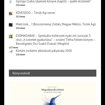
Györgyi Csaba: Lépések könyve (napló) – újabb részletek*
256 views
KÖVESEDŐ – Török Ági versei
213 views
Miért írok… ? (Böszörményi Zoltán, Magyar Miklós, Török Ági)
156 views
ESŐMADARAK – Spirituális költészeti nyári est-sorozat, 3.
rész: „A szeretet gyakorlása” – szvámí Tírtha Fekete könyve –
Beszélgetés Ősz Szabó Évával | Meghívó
137 views
Kortárs irodalmi alkotások pályázata 2026
136 views
Könyvesbolt