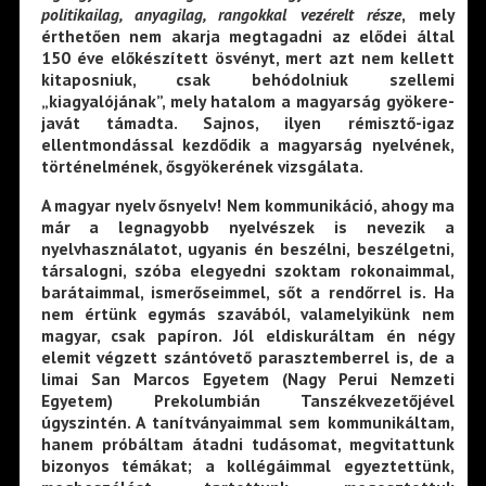
politikailag, anyagilag, rangokkal vezérelt része
, mely
érthetően nem akarja megtagadni az elődei által
150 éve előkészített ösvényt, mert azt nem kellett
kitaposniuk, csak behódolniuk szellemi
„kiagyalójának”, mely hatalom a magyarság gyökere-
javát támadta. Sajnos, ilyen rémisztő-igaz
ellentmondással kezdődik a magyarság nyelvének,
történelmének, ősgyökerének vizsgálata.
A magyar nyelv ősnyelv! Nem kommunikáció, ahogy ma
már a legnagyobb nyelvészek is nevezik a
nyelvhasználatot, ugyanis én beszélni, beszélgetni,
társalogni, szóba elegyedni szoktam rokonaimmal,
barátaimmal, ismerőseimmel, sőt a rendőrrel is. Ha
nem értünk egymás szavából, valamelyikünk nem
magyar, csak papíron. Jól eldiskuráltam én négy
elemit végzett szántóvető parasztemberrel is, de a
limai San Marcos Egyetem (Nagy Perui Nemzeti
Egyetem) Prekolumbián Tanszékvezetőjével
úgyszintén. A tanítványaimmal sem kommunikáltam,
hanem próbáltam átadni tudásomat, megvitattunk
bizonyos témákat; a kollégáimmal egyeztettünk,