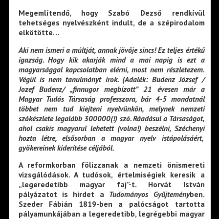
Megemlítendő, hogy Szabó Dezső rendkívül
tehetséges nyelvészként indult, de a szépirodalom
elkötötte…
Aki nem ismeri a múltját, annak jövője sincs! Ez teljes értékű
igazság. Hogy kik akarják mind a mai napig is ezt a
magyarsággal kapcsolatban elérni, most nem részletezem.
Végül is nem tanulmányt írok. (Adalék: Budenz József /
Jozef Budenz/ „finnugor megbízott” 21 évesen már a
Magyar Tudós Társaság professzora, bár 4-5 mondatnál
többet nem tud kiejteni nyelvünkön, melynek nemzeti
szókészlete legalább 300000(!) szó. Ráadásul a Társaságot,
ahol csakis magyarul lehetett (volna!) beszélni, Széchenyi
hozta létre, elsősorban a magyar nyelv istápolásáért,
gyökereinek kiderítése céljából.
A reformkorban fölizzanak a nemzeti önismereti
vizsgálódások. A tudósok, értelmiségiek keresik a
„legeredetibb magyar faj”-t. Horvát István
pályázatot is hirdet a
Tudományos
Gyűjtemény
ben.
Szeder Fábián 1819-ben a palócságot tartotta
pályamunkájában a legeredetibb, legrégebbi magyar