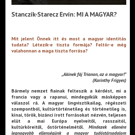
Stanczik-Starecz Ervin: MI A MAGYAR?
Mit jelent Önnek itt és most a magyar identitás
tudata? Létezik-e tiszta formája? Feltör-e még
valahonnan a maga tiszta forrása?
„Akinek fáj Trianon, az a magyar!”
(Karinthy Frigyes)
Bármely nemzet fiainak felteszik a kérdést, mi a
francia vagy a rapanui, mindegyikük másképpen
válaszol rá. A magyar lingvisztikailag, régészeti
szempontból, kultúrtörténetileg és történetileg is,
kínai, török, bizánci írott forrásokat nézvén, teljesen
elüt a mai Európa nyelveitől, rasszaitól,
kultúrköreitől, őstörténelmétől.
Mindezek
ellenére
legnagyobb ellenségünk a magyar tudóstársadalom