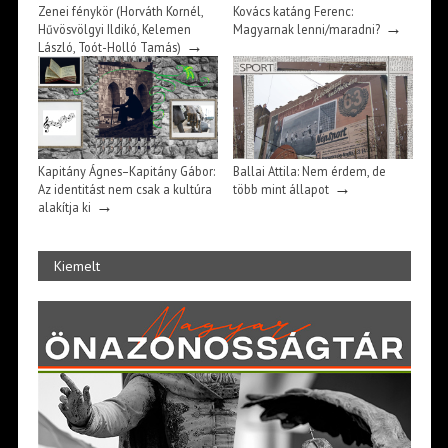
Zenei fénykör (Horváth Kornél,
Kovács katáng Ferenc:
→
Hűvösvölgyi Ildikó, Kelemen
Magyarnak lenni/maradni?
→
László, Toót-Holló Tamás)
Kapitány Ágnes–Kapitány Gábor:
Ballai Attila: Nem érdem, de
→
Az identitást nem csak a kultúra
több mint állapot
→
alakítja ki
Kiemelt