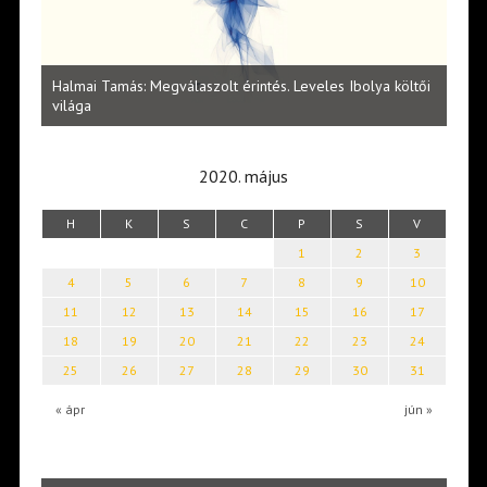
l
Halmai Tamás: Megválaszolt érintés. Leveles Ibolya költői
Laka
világa
2020. május
H
K
S
C
P
S
V
1
2
3
4
5
6
7
8
9
10
11
12
13
14
15
16
17
18
19
20
21
22
23
24
25
26
27
28
29
30
31
« ápr
jún »