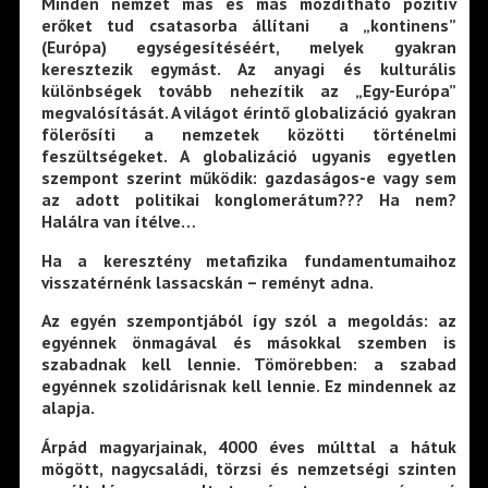
Minden nemzet más és más mozdítható pozitív
erőket tud csatasorba állítani a „kontinens”
(Európa) egységesítéséért, melyek gyakran
keresztezik egymást. Az anyagi és kulturális
különbségek tovább nehezítik az „Egy-Európa”
megvalósítását. A világot érintő globalizáció gyakran
fölerősíti a nemzetek közötti történelmi
feszültségeket. A globalizáció ugyanis egyetlen
szempont szerint működik: gazdaságos-e vagy sem
az adott politikai konglomerátum??? Ha nem?
Halálra van ítélve…
Ha a keresztény metafizika fundamentumaihoz
visszatérnénk lassacskán – reményt adna.
Az egyén szempontjából így szól a megoldás: az
egyénnek önmagával és másokkal szemben is
szabadnak kell lennie. Tömörebben: a szabad
egyénnek szolidárisnak kell lennie. Ez mindennek az
alapja.
Árpád magyarjainak, 4000 éves múlttal a hátuk
mögött, nagycsaládi, törzsi és nemzetségi szinten