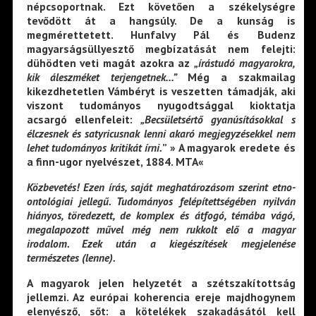
népcsoportnak. Ezt követően a székelységre
tevődött át a hangsúly. De a kunság is
megmérettetett. Hunfalvy Pál és Budenz
magyarságsüllyesztő megbízatását nem felejti:
dühödten veti magát azokra az
„írástudó magyarokra,
kik
áleszméket terjengetnek…”
Még a szakmailag
kikezdhetetlen Vámbéryt is veszetten támadják, aki
viszont tudományos nyugodtsággal kioktatja
acsargó ellenfeleit:
„Becsületsértő gyanúsításokkal s
élczesnek és satyricusnak lenni akaró megjegyzésekkel nem
lehet tudományos kritikát írni.
” » A magyarok eredete és
a finn-ugor nyelvészet, 1884. MTA«
Közbevetés! Ezen írás, saját meghatározásom szerint etno-
ontológiai jellegű. Tudományos felépítettségében nyilván
hiányos, töredezett, de komplex és átfogó, témába vágó,
megalapozott művel még nem rukkolt elő a magyar
irodalom. Ezek után a kiegészítések megjelenése
természetes (lenne).
A magyarok jelen helyzetét a szétszakítottság
jellemzi. Az európai koherencia ereje majdhogynem
elenyésző, sőt: a kötelékek szakadásától kell