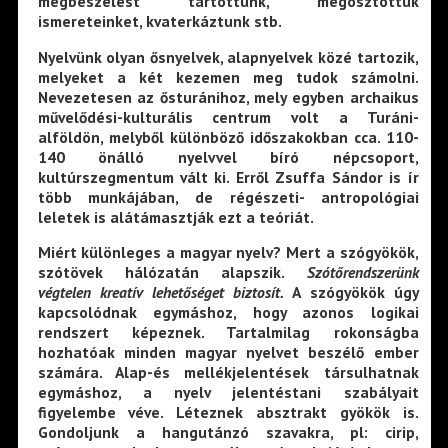
megbeszélést tartottunk, megosztottuk
ismereteinket, kvaterkáztunk stb.
Nyelvünk olyan ősnyelvek, alapnyelvek közé tartozik,
melyeket a két kezemen meg tudok számolni.
Nevezetesen az ősturánihoz, mely egyben archaikus
művelődési-kulturális centrum volt a Turáni-
alföldön, melyből különböző időszakokban cca. 110-
140 önálló nyelvvel bíró népcsoport,
kultúrszegmentum vált ki. Erről Zsuffa Sándor is ír
több munkájában, de régészeti- antropológiai
leletek is alátámasztják ezt a teóriát.
Miért különleges a magyar nyelv? Mert a szógyökök,
szótövek hálózatán alapszik.
Szótőrendszerünk
végtelen kreatív lehetőséget biztosít.
A szógyökök úgy
kapcsolódnak egymáshoz, hogy azonos logikai
rendszert képeznek. Tartalmilag rokonságba
hozhatóak minden magyar nyelvet beszélő ember
számára. Alap-és mellékjelentések társulhatnak
egymáshoz, a nyelv jelentéstani szabályait
figyelembe véve. Léteznek absztrakt gyökök is.
Gondoljunk a hangutánzó szavakra, pl: cirip,