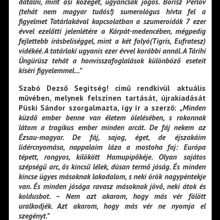
datálni, mint ősi közeget, ugyancsak jogos. Borisz Perlov
(tehát nem magyar tudós!) sumerológus hívta fel a
figyelmet Tatárlakával kapcsolatban a szumeroidák 7 ezer
évvel ezelőtti jelenlétére a Kárpát-medencében, mégpedig
fejlettebb írásbeliséggel, mint a két folyó(Tigris, Eufratesz)
vidékéé. A tatárlaki ugyanis ezer évvel korábbi annál. A Tárihi
Üngürüsz tehát a honvisszafoglalások különböző eseteit
kíséri figyelemmel…”
Szabó Dezső Segítség! című rendkívül aktuális
művében, melynek felszínen tartását, újrakiadását
Püski Sándor szorgalmazta, így ír a szerző:
„Minden
küzdő ember benne van életem ölelésében, s rokonnak
látom a tragikus ember minden arcát. De fáj nekem az
Ézsau-magyar. De fáj, sajog, éget, de éjszakáim
lidércnyomása, nappalaim láza a mostoha faj: Európa
tépett, rongyos, kilökött Hamupipőkéje. Olyan sajátos
szépségű arc, ős kincsű lélek, dúsan termő jóság. És minden
kincse ügyes másoknak lakodalom, s neki örök nagypéntekje
van. És minden jósága ravasz másoknak jövő, neki átok és
koldusbot. – Nem azt akarom, hogy más vér fölött
uralkodjék. Azt akarom, hogy más vér ne nyomja el
szegényt.”