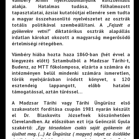
alakja. Hatalmas tudása, fölhalmozott
tapasztalatai, ázsiai kutatóútjai ellenére sem tudta
a magyar összehasonlító nyelvészetet az osztrák
totális politikával szembeállítani. A
„Fejszét a
gyökerekre vetni!”
diktatórikus osztrák alapállás
irdatlan károkat okozott a magyarság megerősödő
értelmiségi rétegében.
Vámbéry hiába hozta haza 1860-ban (hét évvel a
kiegyezés előtt) Sztambulból a Madzsar Tárihi-t,
Budenz, az MTT főkolomposa, elzárta a számára és
intézményen belül mindenki számára ismeretlen,
török nyelvjárásban íródott könyvet, s 120
esztendeig lappangott, előbb hatalmi
támogatással, aztán tűréssel…
A Madzsar Tárihi vagy Tárihi Üngürüsz első
szakavatott fordítása csupán 1981 nyarán készült
el Dr. Blaskovits Józsefnek köszönhetően
Clevelandben. Az előszóban ezt írja Geönczöl Gyula
szakértő:
„Egy társadalom csakis saját gyökerein át
újulhat meg. (…) Az Üngürüsz ( magyar) népet az ősidőkbe