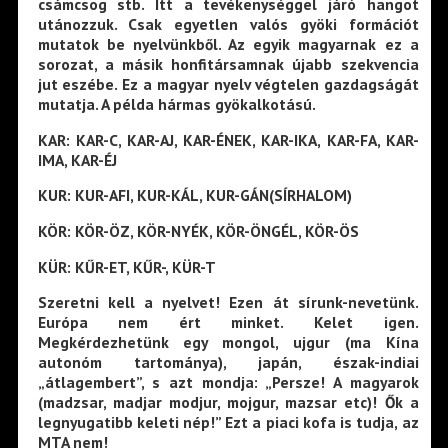
csámcsog stb. Itt a tevékenységgel járó hangot
utánozzuk. Csak egyetlen valós gyöki formációt
mutatok be nyelvünkből. Az egyik magyarnak ez a
sorozat, a másik honfitársamnak újabb szekvencia
jut eszébe. Ez a magyar nyelv végtelen gazdagságát
mutatja. A példa hármas gyökalkotású.
KAR: KAR-C, KAR-AJ, KAR-ÉNEK, KAR-IKA, KAR-FA, KAR-
IMA, KAR-ÉJ
KUR: KUR-AFI, KUR-KÁL, KUR-GÁN(SÍRHALOM)
KÖR: KÖR-ÖZ, KÖR-NYÉK, KÖR-ÖNGÉL, KÖR-ÖS
KÜR: KŰR-ET, KŰR-, KÜR-T
Szeretni kell a nyelvet! Ezen át sírunk-nevetünk.
Európa nem ért minket. Kelet igen.
Megkérdezhetünk egy mongol, ujgur (ma Kína
autonóm tartománya), japán, észak-indiai
„átlagembert”, s azt mondja: „Persze! A magyarok
(madzsar, madjar modjur, mojgur, mazsar etc)! Ők a
legnyugatibb keleti nép!” Ezt a piaci kofa is tudja, az
MTA nem!