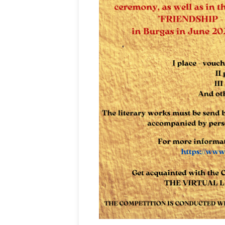
Parva
Beveze
Rideg 
ényből
Káplán Géza: Erotikai kalauz