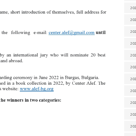
202
202
202
202
202
202
202
202
20
20
202