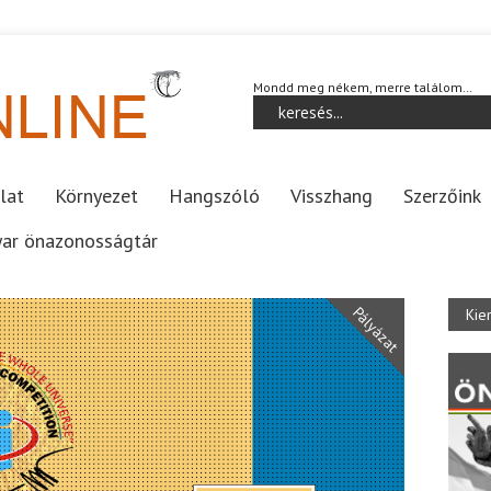
Mondd meg nékem, merre találom…
lat
Környezet
Hangszóló
Visszhang
Szerzőink
ar önazonosságtár
Pályázat
Kie