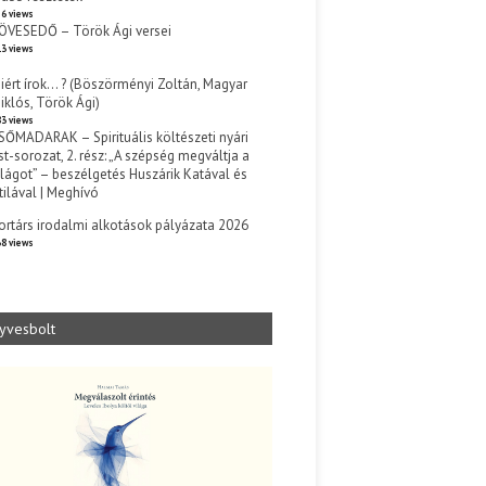
6 views
ÖVESEDŐ – Török Ági versei
3 views
iért írok… ? (Böszörményi Zoltán, Magyar
iklós, Török Ági)
3 views
SŐMADARAK – Spirituális költészeti nyári
st-sorozat, 2. rész: „A szépség megváltja a
ilágot” – beszélgetés Huszárik Katával és
tilával | Meghívó
s
ortárs irodalmi alkotások pályázata 2026
8 views
yvesbolt