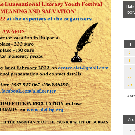
thy Baul: A NAGY LELKEK DALAI.
tés a bául ösvénybe (Fordította:
Halmai Tamás: Megválaszolt érin
Zsófia)
Ibolya költői világa
H
1
8
15
22
29
« okt
Arc
202