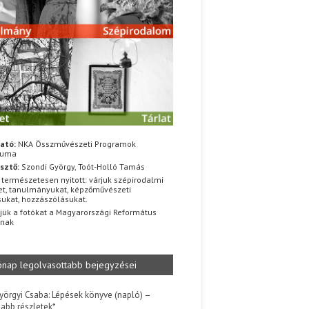
ató:
NKA Összművészeti Programok
iuma
sztő:
Szondi György, Toót-Holló Tamás
 természetesen nyitott: várjuk szépirodalmi
t, tanulmányukat, képzőművészeti
sukat, hozzászólásukat.
jük a fotókat a Magyarországi Református
znak
ónap legolvasottabb bejegyzései
yörgyi Csaba: Lépések könyve (napló) –
jabb részletek*