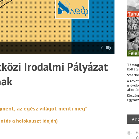
0
közi Irodalmi Pályázat
Támog
Kollég
Szerke
nak
A rovat
művüke
alkotá
Köszön
Egyhá
ment, az egész világot menti meg”
A h
ntés a holokauszt idején)
G
ú