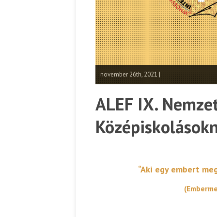
november 26th, 2021 |
ALEF IX. Nemzet
Középiskolások
“Aki egy embert meg
(Emberme