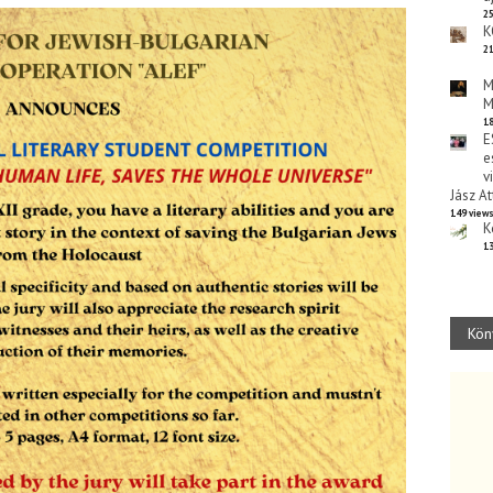
25
K
21
M
M
18
E
e
v
Jász At
149 view
K
13
Kön