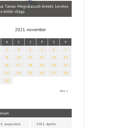
Vitéz Fere
Lakatos Fleisz Katalin: Vasárnap délután
tés. Leveles
(55 lecke 
Sárszegen
idejéről é
2021. november
K
S
C
P
S
V
2
3
4
5
6
7
9
10
11
12
13
14
16
17
18
19
20
21
23
24
25
26
27
28
30
dec »
hívum
6. augusztus
2021. április