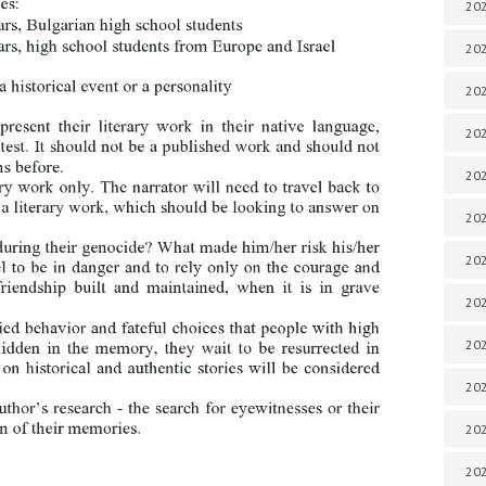
202
202
202
202
202
202
202
202
20
20
202
202