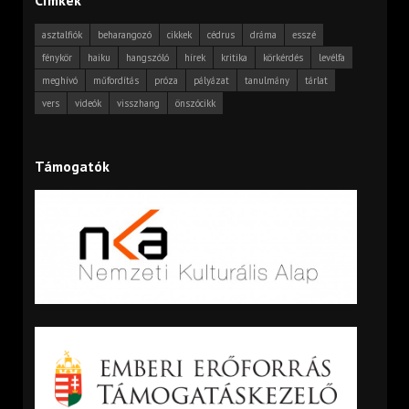
asztalfiók
beharangozó
cikkek
cédrus
dráma
esszé
fénykör
haiku
hangszóló
hírek
kritika
körkérdés
levélfa
meghívó
műfordítás
próza
pályázat
tanulmány
tárlat
vers
videók
visszhang
önszócikk
Támogatók