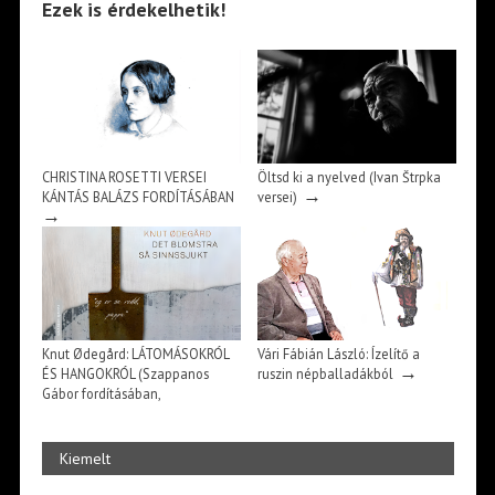
Ezek is érdekelhetik!
CHRISTINA ROSETTI VERSEI
Öltsd ki a nyelved (Ivan Štrpka
→
KÁNTÁS BALÁZS FORDÍTÁSÁBAN
versei)
→
Knut Ødegård: LÁTOMÁSOKRÓL
Vári Fábián László: Ízelítő a
→
ÉS HANGOKRÓL (Szappanos
ruszin népballadákból
Gábor fordításában,
→
bevezetőjével)
Kiemelt