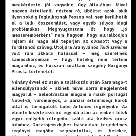
megkérdezte, jól vagyok-e, úgy általában. Mivel
nagyon értetlenül néztem rá, kibökte: azok, akik
ilyen sokáig foglalkoznak Pessoa-val, nem kerülhetik
el a lelki összeomlást, vagy egyéb súlyos idegi
problémákat. Megnyugtattam őt, hogy „jó
mesteremberként” nem hagyom, hogy eluralkodjon
rajtam és maga alá teperjen az olvasott vagy a
fordítandó szöveg. Utoljára Arany János
Toldi szerelme
volt rám akkora hatással — még szerelmes
kamaszkoromban — hogy hetekig nem tértem
magamhoz, és hosszan sirattam szegény Rozgonyi
Piroska történetét.
Néhány évvel ez után a találkozás után Saramago-t
ellensúlyozandó – akinek művei sorra megjelentek
magyarul – beleolvastam magam a másik portugál
Nobel-díj várományos, a párizsi értelmiségi körök
által is támogatott Lobo Antunes regényeibe. Az
eleinte kísérletező író egy idő után az emberi lélek
egyre mélyebb rétegeibe szállt alá, kedves orosz
írómhoz, Dosztojevszkijhez hasonlóan: terjedelmes
regényei magába szippantottak, és hetekre,