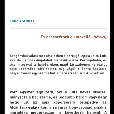
Lobo Antunes
És visszatérnek a karavellák
(részlet)
A regényből választott részletben a portugál eposzköltő, Luís
Vaz de Camões Angolából menekül vissza Portugáliába, és
viszi magával a hajófenéken, majd Lisszabonon keresztül
apja koporsóba zárt testét, míg végül a Santa Apolonia
pályaudvaron egy számla hátlapjára elkezdi írni
A Lusiadák
at.
Volt egyszer egy férfi, aki a Luís nevet viselte,
hiányzott a bal szeme, és legalább három vagy négy
hétig ült az apja koporsójára telepedve az
Alcântara-rakparton, arra várva, hogy csomagjainak a
maradéka megérkezzen a következő hajóval. A