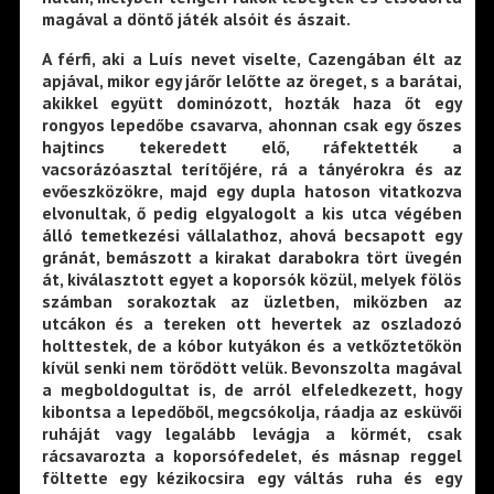
magával a döntő játék alsóit és ászait.
A férfi, aki a Luís nevet viselte, Cazengában élt az
apjával, mikor egy járőr lelőtte az öreget, s a barátai,
akikkel együtt dominózott, hozták haza őt egy
rongyos lepedőbe csavarva, ahonnan csak egy őszes
hajtincs tekeredett elő, ráfektették a
vacsorázóasztal terítőjére, rá a tányérokra és az
evőeszközökre, majd egy dupla hatoson vitatkozva
elvonultak, ő pedig elgyalogolt a kis utca végében
álló temetkezési vállalathoz, ahová becsapott egy
gránát, bemászott a kirakat darabokra tört üvegén
át, kiválasztott egyet a koporsók közül, melyek fölös
számban sorakoztak az üzletben, miközben az
utcákon és a tereken ott hevertek az oszladozó
holttestek, de a kóbor kutyákon és a vetkőztetőkön
kívül senki nem törődött velük. Bevonszolta magával
a megboldogultat is, de arról elfeledkezett, hogy
kibontsa a lepedőből, megcsókolja, ráadja az esküvői
ruháját vagy legalább levágja a körmét, csak
rácsavarozta a koporsófedelet, és másnap reggel
föltette egy kézikocsira egy váltás ruha és egy