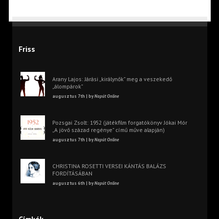
Friss
Arany Lajos: Járási „királynők” meg a veszekedő
„álompárok”
augusztus 7th | by
Napút Online
Pozsgai Zsolt: 1952 (játékfilm forgatókönyv Jókai Mór
„A jövő század regénye” című műve alapján)
augusztus 7th | by
Napút Online
CHRISTINA ROSETTI VERSEI KÁNTÁS BALÁZS
FORDÍTÁSÁBAN
augusztus 6th | by
Napút Online
Címkék