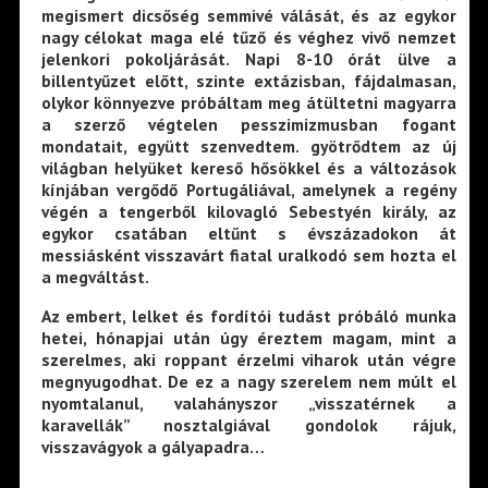
megismert dicsőség semmivé válását, és az egykor
nagy célokat maga elé tűző és véghez vivő nemzet
jelenkori pokoljárását. Napi 8-10 órát ülve a
billentyűzet előtt, szinte extázisban, fájdalmasan,
olykor könnyezve próbáltam meg átültetni magyarra
a szerző végtelen pesszimizmusban fogant
mondatait, együtt szenvedtem. gyötrődtem az új
világban helyüket kereső hősökkel és a változások
kínjában vergődő Portugáliával, amelynek a regény
végén a tengerből kilovagló Sebestyén király, az
egykor csatában eltűnt s évszázadokon át
messiásként visszavárt fiatal uralkodó sem hozta el
a megváltást.
Az embert, lelket és fordítói tudást próbáló munka
hetei, hónapjai után úgy éreztem magam, mint a
szerelmes, aki roppant érzelmi viharok után végre
megnyugodhat. De ez a nagy szerelem nem múlt el
nyomtalanul, valahányszor „visszatérnek a
karavellák” nosztalgiával gondolok rájuk,
visszavágyok a gályapadra…