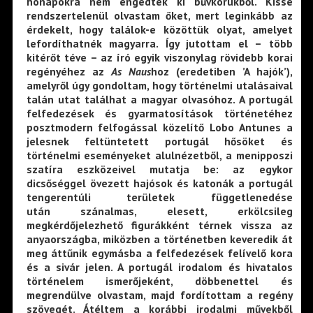
hónapokra nem engedtek ki bűvkörükből. Kissé
rendszertelenül olvastam őket, mert leginkább az
érdekelt, hogy találok-e közöttük olyat, amelyet
lefordíthatnék magyarra. Így jutottam el – több
kitérőt téve – az író egyik viszonylag rövidebb korai
regényéhez az
As Naus
hoz (eredetiben ’A hajók’),
amelyről úgy gondoltam, hogy történelmi utalásaival
talán utat találhat a magyar olvasóhoz. A portugál
felfedezések és gyarmatosítások történetéhez
posztmodern felfogással közelítő Lobo Antunes a
jelesnek feltüntetett portugál hősöket és
történelmi eseményeket alulnézetből, a menipposzi
szatíra eszközeivel mutatja be: az egykor
dicsőséggel övezett hajósok és katonák a portugál
tengerentúli területek függetlenedése
után szánalmas, elesett, erkölcsileg
megkérdőjelezhető figurákként térnek vissza az
anyaországba, miközben a történetben keveredik át
meg áttűnik egymásba a felfedezések felívelő kora
és a sivár jelen. A portugál irodalom és hivatalos
történelem ismerőjeként, döbbenettel és
megrendülve olvastam, majd fordítottam a regény
szövegét. Átéltem a korábbi irodalmi művekből