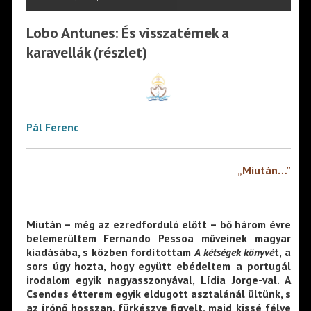
Lobo Antunes: És visszatérnek a
karavellák (részlet)
Pál Ferenc
„Miután…”
Miután – még az ezredforduló előtt – bő három évre
belemerültem Fernando Pessoa műveinek magyar
kiadásába, s közben fordítottam
A kétségek könyvé
t, a
sors úgy hozta, hogy együtt ebédeltem a portugál
irodalom egyik nagyasszonyával, Lídia Jorge-val. A
Csendes étterem egyik eldugott asztalánál ültünk, s
az írónő hosszan, fürkészve figyelt, majd kissé félve