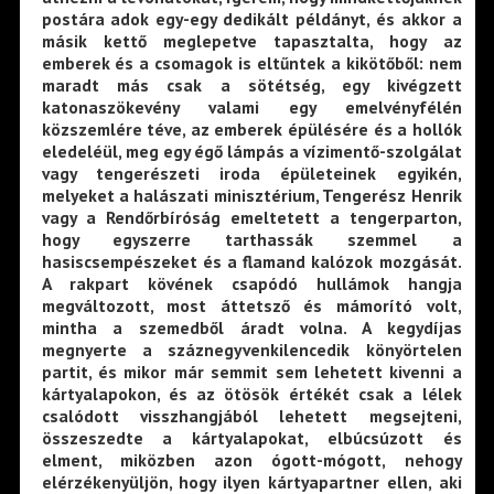
postára adok egy-egy dedikált példányt, és akkor a
másik kettő meglepetve tapasztalta, hogy az
emberek és a csomagok is eltűntek a kikötőből: nem
maradt más csak a sötétség, egy kivégzett
katonaszökevény valami egy emelvényfélén
közszemlére téve, az emberek épülésére és a hollók
eledeléül, meg egy égő lámpás a vízimentő-szolgálat
vagy tengerészeti iroda épületeinek egyikén,
melyeket a halászati minisztérium, Tengerész Henrik
vagy a Rendőrbíróság emeltetett a tengerparton,
hogy egyszerre tarthassák szemmel a
hasiscsempészeket és a flamand kalózok mozgását.
A rakpart kövének csapódó hullámok hangja
megváltozott, most áttetsző és mámorító volt,
mintha a szemedből áradt volna. A kegydíjas
megnyerte a száznegyvenkilencedik könyörtelen
partit, és mikor már semmit sem lehetett kivenni a
kártyalapokon, és az ötösök értékét csak a lélek
csalódott visszhangjából lehetett megsejteni,
összeszedte a kártyalapokat, elbúcsúzott és
elment, miközben azon ógott-mógott, nehogy
elérzékenyüljön, hogy ilyen kártyapartner ellen, aki