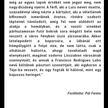
még az egyes lapok értékét sem jegyzi meg, nem
nagy dicsőség nyerni. A férfi, aki a Luís nevet viselte,
századévnyi ideig nézte a kártyást, aki a véletlenek
kifinomult ismerőinek óvatos, rövidre szabott
lépteivel távolodott, amíg fel nem oldódott az
alakja a homályban, és a vasúti sínekkel
párhuzamosan futó bokrok sora mögött bele nem
veszett a város fényben úszó zűrzavarába. Akkor
letelepedett a koporsóra, a lábánál ott
hömpölygött a folyó vize, de nem látta, csak a
zihálását hallotta, ahogy tovahaladt majd
elenyészett, magával sodorva Lisszabon városának
szennyvizét, és annak a Francisco Rodrigues Lobo
nevű költőnek pásztori szonettjeit, aki egykoron a
Tejo-ba veszett, és úgy fogták ki hálóval, mint egy
bajuszos heringet.”
Fordította: Pál Ferenc