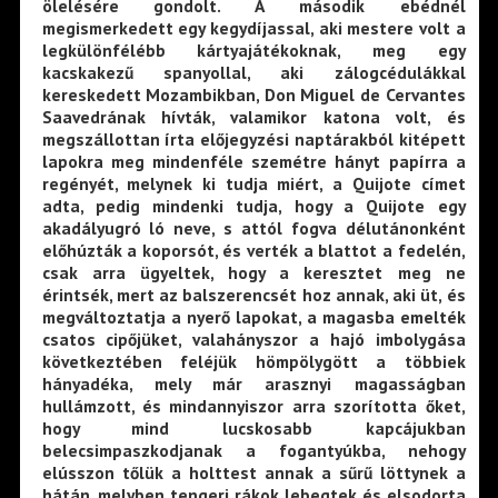
ölelésére gondolt. A második ebédnél
megismerkedett egy kegydíjassal, aki mestere volt a
legkülönfélébb kártyajátékoknak, meg egy
kacskakezű spanyollal, aki zálogcédulákkal
kereskedett Mozambikban, Don Miguel de Cervantes
Saavedrának hívták, valamikor katona volt, és
megszállottan írta előjegyzési naptárakból kitépett
lapokra meg mindenféle szemétre hányt papírra a
regényét, melynek ki tudja miért, a Quijote címet
adta, pedig mindenki tudja, hogy a Quijote egy
akadályugró ló neve, s attól fogva délutánonként
előhúzták a koporsót, és verték a blattot a fedelén,
csak arra ügyeltek, hogy a keresztet meg ne
érintsék, mert az balszerencsét hoz annak, aki üt, és
megváltoztatja a nyerő lapokat, a magasba emelték
csatos cipőjüket, valahányszor a hajó imbolygása
következtében feléjük hömpölygött a többiek
hányadéka, mely már arasznyi magasságban
hullámzott, és mindannyiszor arra szorította őket,
hogy mind lucskosabb kapcájukban
belecsimpaszkodjanak a fogantyúkba, nehogy
elússzon tőlük a holttest annak a sűrű löttynek a
hátán, melyben tengeri rákok lebegtek és elsodorta