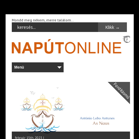
Mondd meg nékem, merre találom…
Fordításmű
február 15th, 2023 |