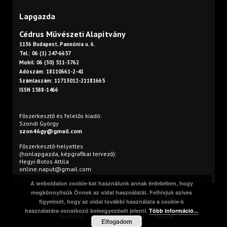
Lapgazda
Cédrus Művészeti Alapítvány
1136 Budapest, Pannónia u. 6.
Tel.: 06 (1) 247-6657
Mobil: 06 (30) 511-3762
Adószám: 18110661-2-41
Számlaszám: 11713012-21181665
ISSN 1588-1466
Főszerkesztő és felelős kiadó:
Szondi György
szon46gy@gmail.com
Főszerkesztő-helyettes
(honlapgazda, képgrafikai tervező):
Hegyi-Botos Attila
online.naput@gmail.com
A weboldalon cookie-kat használunk annak érdekében, hogy
megkönnyítsük Önnek az oldal használatát. Felhívjuk szíves
Minden jog fenntartva. © 2016 Napút Online
figyelmét, hogy az oldal további használata a cookie-k
használatára vonatkozó beleegyezését jelenti.
Több információ...
Kezdőlap
Print
Szerzőink
Rólunk
Elfogadom