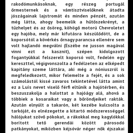
rakodómunkásoknak, egy részeg portugál
őrmesternek és a vámtisztviselőknek átadta
jószágainak lajstromát és minden pénzét, azután
még látta, ahogy beemelik a hűtőszekrényt, a
tűzhelyet és az ősöreg, köhögő motorú Chevroletet
egy hajóba, mely már kifutásra készülődött, de a
koporsótól a kövérkés őrnagy parancsa ellenére sem
volt hajlandó megválni (Eszébe ne jusson magával
vinni ezt a kasznit), szépen kidolgozott
fogantyúkkal felszerelt koporsó volt, fedelén egy
kereszttel, végigvonszolta a fedélzeten az elképedt
kapitány szeme láttára, aki még a nóniuszról is
megfeledkezett, mikor felemelte a fejét, és a sok
számolástól kissé zavaros tekintetével látta amint
ez a Luís nevet viselő férfi eltűnik a hajótérben, és
beszuszakolja a halottat a hajóágy alá, ahová a
többiek a kosaraikat vagy a bőröndjeiket rakták.
Azután elnyúlt a takarón, két kezébe kulcsolta a
tarkóját, és elnézegette a kitartó módszerességgel
hálójukat szövő pókokat, a rákokkal meg kagylókkal
borított tető gerendái között párosodó
patkányokat, miközben kéjsóvár néger nők éjszakai