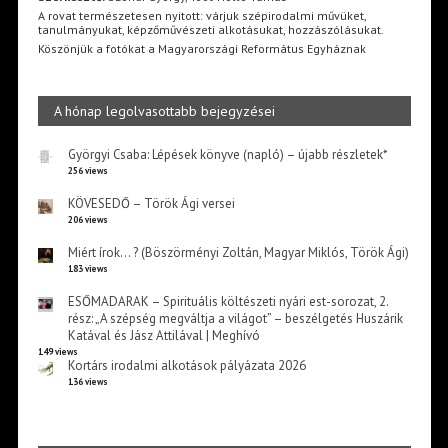
A rovat természetesen nyitott: várjuk szépirodalmi művüket,
tanulmányukat, képzőművészeti alkotásukat, hozzászólásukat.
Köszönjük a fotókat a Magyarországi Református Egyháznak
A hónap legolvasottabb bejegyzései
Györgyi Csaba: Lépések könyve (napló) – újabb részletek*
256 views
KÖVESEDŐ – Török Ági versei
206 views
Miért írok… ? (Böszörményi Zoltán, Magyar Miklós, Török Ági)
183 views
ESŐMADARAK – Spirituális költészeti nyári est-sorozat, 2.
rész: „A szépség megváltja a világot” – beszélgetés Huszárik
Katával és Jász Attilával | Meghívó
149 views
Kortárs irodalmi alkotások pályázata 2026
136 views