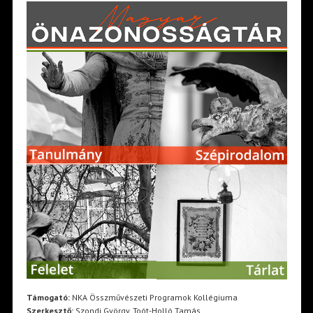
Támogató:
NKA Összművészeti Programok Kollégiuma
Szerkesztő:
Szondi György, Toót-Holló Tamás