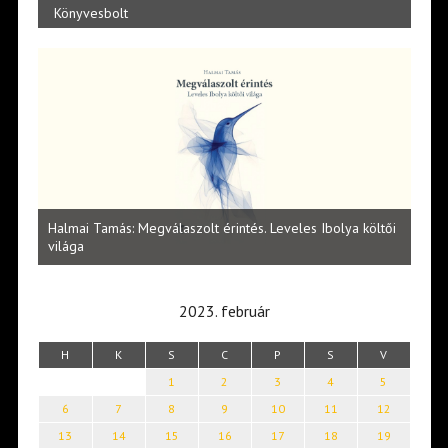
Könyvesbolt
l
Halmai Tamás: Megválaszolt érintés. Leveles Ibolya költői
Laka
világa
2023. február
H
K
S
C
P
S
V
1
2
3
4
5
6
7
8
9
10
11
12
13
14
15
16
17
18
19