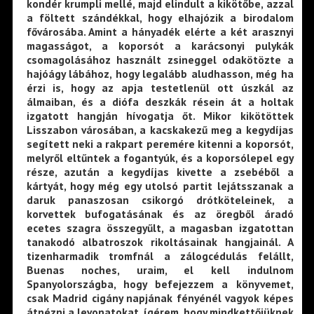
kondér krumpli mellé, majd elindult a kikötőbe, azzal
a föltett szándékkal, hogy elhajózik a birodalom
fővárosába. Amint a hányadék elérte a két arasznyi
magasságot, a koporsót a karácsonyi pulykák
csomagolásához használt zsineggel odakötözte a
hajóágy lábához, hogy legalább aludhasson, még ha
érzi is, hogy az apja testetlenül ott úszkál az
álmaiban, és a diófa deszkák résein át a holtak
izgatott hangján hívogatja őt. Mikor kikötöttek
Lisszabon városában, a kacskakezű meg a kegydíjas
segített neki a rakpart peremére kitenni a koporsót,
melyről eltűntek a fogantyúk, és a koporsólepel egy
része, azután a kegydíjas kivette a zsebéből a
kártyát, hogy még egy utolsó partit lejátsszanak a
daruk panaszosan csikorgó drótköteleinek, a
korvettek bufogatásának és az öregből áradó
ecetes szagra összegyűlt, a magasban izgatottan
tanakodó albatroszok rikoltásainak hangjainál. A
tizenharmadik tromfnál a zálogcédulás felállt,
Buenas noches, uraim, el kell indulnom
Spanyolországba, hogy befejezzem a könyvemet,
csak Madrid cigány napjának fényénél vagyok képes
átnézni a levonatokat, ígérem, hogy mindkettőjüknek