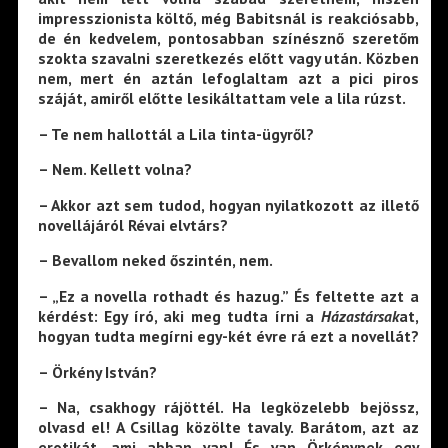
impresszionista költő, még Babitsnál is reakciósabb,
de én kedvelem, pontosabban színésznő szeretőm
szokta szavalni szeretkezés előtt vagy után. Közben
nem, mert én aztán lefoglaltam azt a pici piros
száját, amiről előtte lesikáltattam vele a lila rúzst.
– Te nem hallottál a Lila tinta-ügyről?
– Nem. Kellett volna?
– Akkor azt sem tudod, hogyan nyilatkozott az illető
novellájáról Révai elvtárs?
– Bevallom neked őszintén, nem.
– „Ez a novella rothadt és hazug.” És feltette azt a
kérdést: Egy író, aki meg tudta írni a
Házastársak
at,
hogyan tudta megírni egy-két évre rá ezt a novellát?
– Örkény István?
– Na, csakhogy rájöttél. Ha legközelebb bejössz,
olvasd el! A Csillag közölte tavaly. Barátom, azt az
erotikát, ami abban van! És van Örkénynek egy