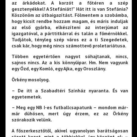
az árkádokat. A korzót a főtéren a szép
gesztenyékkel! A Stefániát!” Hát itt is van Stefánia?
Köszönöm az útbaigazítást. Fölmentem a szobámba,
hogy kicsit rendbe hozzam magam, és máris induljak
az első gyárba, elkészíteni az interjúmat az
igazgatóval, a párttitkárral és talán a főmérnökkel.
Tudjátok, tényleg szép város ez a ti Szegedetek,
csak kár, hogy még nincs számottevő proletariátusa.
Többen egyetértően nagyot sóhajtanak, nincs,
sajnos nincs. Az a kis könnyűipar. Hm. Nem vagyunk
egy Ózd, egy Komló, egy Ajka, egy Oroszlány.
Örkény mosolyog.
– De itt a Szabadtéri Színház nyaranta. És van
egyetemetek.
– Meg egy NB I-es futballcsapatunk – mondom már-
már dühösen, mert úgy érzem, ez az Örkény
szórakozik velünk.
A főszerkesztőtől, akivel ugyanolyan barátságosan
rázott kezet, mint a többiekkel, így köszönt el: –