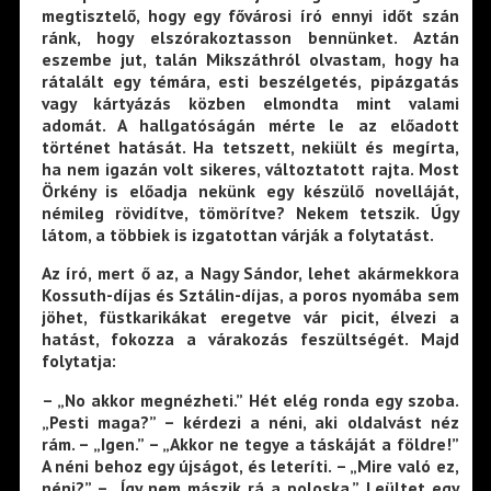
megtisztelő, hogy egy fővárosi író ennyi időt szán
ránk, hogy elszórakoztasson bennünket. Aztán
eszembe jut, talán Mikszáthról olvastam, hogy ha
rátalált egy témára, esti beszélgetés, pipázgatás
vagy kártyázás közben elmondta mint valami
adomát. A hallgatóságán mérte le az előadott
történet hatását. Ha tetszett, nekiült és megírta,
ha nem igazán volt sikeres, változtatott rajta. Most
Örkény is előadja nekünk egy készülő novelláját,
némileg rövidítve, tömörítve? Nekem tetszik. Úgy
látom, a többiek is izgatottan várják a folytatást.
Az író, mert ő az, a Nagy Sándor, lehet akármekkora
Kossuth-díjas és Sztálin-díjas, a poros nyomába sem
jöhet, füstkarikákat eregetve vár picit, élvezi a
hatást, fokozza a várakozás feszültségét. Majd
folytatja:
– „No akkor megnézheti.” Hét elég ronda egy szoba.
„Pesti maga?” – kérdezi a néni, aki oldalvást néz
rám. – „Igen.” – „Akkor ne tegye a táskáját a földre!”
A néni behoz egy újságot, és leteríti. – „Mire való ez,
néni?” – „Így nem mászik rá a poloska.” Leültet egy