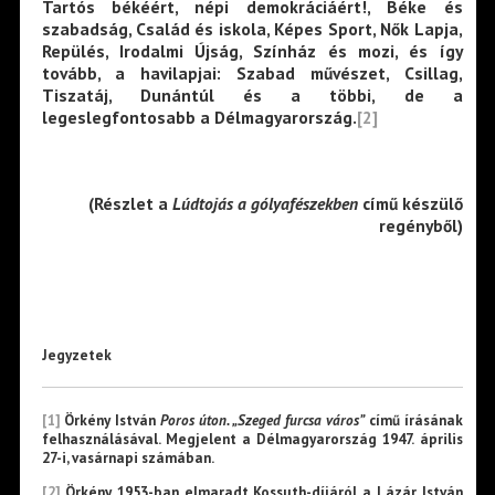
Tartós békéért, népi demokráciáért!, Béke és
szabadság, Család és iskola, Képes Sport, Nők Lapja,
Repülés, Irodalmi Újság, Színház és mozi, és így
tovább, a havilapjai: Szabad művészet, Csillag,
Tiszatáj, Dunántúl és a többi, de a
legeslegfontosabb a Délmagyarország.
[2
]
(Részlet a
Lúdtojás a gólyafészekben
című készülő
regényből)
Jegyzetek
[1]
Örkény István
Poros úton. „Szeged furcsa város”
című írásának
felhasználásával. Megjelent a Délmagyarország 1947. április
27-i, vasárnapi számában.
[
2
]
Örkény 1953-ban elmaradt Kossuth-díjáról a Lázár István