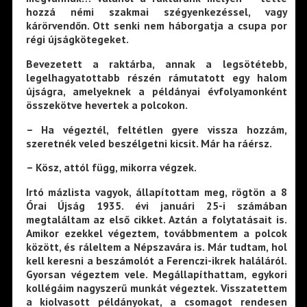
hozzá némi szakmai szégyenkezéssel, vagy
kárörvendőn. Ott senki nem háborgatja a csupa por
régi újságkötegeket.
Bevezetett a raktárba, annak a legsötétebb,
legelhagyatottabb részén rámutatott egy halom
újságra, amelyeknek a példányai évfolyamonként
összekötve hevertek a polcokon.
– Ha végeztél, feltétlen gyere vissza hozzám,
szeretnék veled beszélgetni kicsit. Már ha ráérsz.
– Kösz, attól függ, mikorra végzek.
Irtó mázlista vagyok, állapítottam meg, rögtön a 8
Órai Újság 1935. évi januári 25-i számában
megtaláltam az első cikket. Aztán a folytatásait is.
Amikor ezekkel végeztem, továbbmentem a polcok
között, és ráleltem a Népszavára is. Már tudtam, hol
kell keresni a beszámolót a Ferenczi-ikrek haláláról.
Gyorsan végeztem vele. Megállapíthattam, egykori
kollégáim nagyszerű munkát végeztek. Visszatettem
a kiolvasott példányokat, a csomagot rendesen