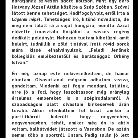
barátjának szívesen adott kölcsön. Mint egy báró
Hatvany. József Attila közölte a Szép Szóban. Szóval
látott benne tehetséget. Hadifogoly volt, erről írta a
Lágerek népé
t. Tehetséges író, kitűnő novellista, de
még nem talált rá a saját hangjára, mondta. Azzal
elővette íróasztala fiókjából a vaskos regény
dedikált példányát. Nehezen tudtam kibetűzni, amit
beleírt, tudniillik a zöld tintával írott rövid sorok
mára kissé elhalványultak. „Feledi Jenőnek
kollegiális emlékeztetőül és barátsággal: Örkény
István.”
Én még aznap este nekiveselkedtem, de hamar
eluntam. Olvasatlanul mégsem adhatom vissza,
gondoltam. Mindenki azt fogja mondani, látjátok,
erre jó a foci, hogy leszoktasson még aránylag
értelmes embereket is a szépirodalomról. A
szabadságom alatt olvastam kínkeservek árán
tovább. Akkor élénkültem föl kicsit, amikor a
párttitkárról kiderült, hogy negyvenben,
negyvenegyben, tehát, amikor még én is aktív
voltam, balhátvédet játszott a Vasasban. De aztán
semmi több a sportról. Untam. Pedig talán jó lett