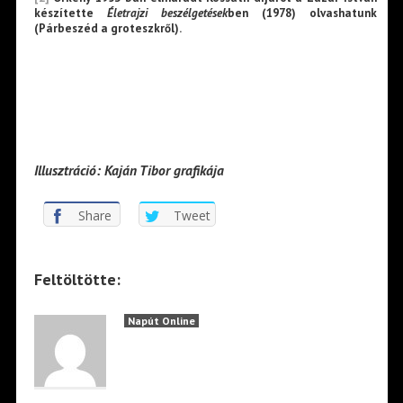
készítette
Életrajzi beszélgetések
ben (1978) olvashatunk
(Párbeszéd a groteszkről).
Illusztráció: Kaján Tibor grafikája
Share
Tweet
Feltöltötte:
Napút Online