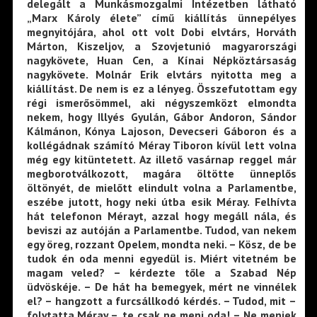
delegált a Munkásmozgalmi Intézetben látható
„Marx Károly élete” című kiállítás ünnepélyes
megnyitójára, ahol ott volt Dobi elvtárs, Horváth
Márton, Kiszeljov, a Szovjetunió magyarországi
nagykövete, Huan Cen, a Kínai Népköztársaság
nagykövete. Molnár Erik elvtárs nyitotta meg a
kiállítást. De nem is ez a lényeg. Összefutottam egy
régi ismerősömmel, aki négyszemközt elmondta
nekem, hogy Illyés Gyulán, Gábor Andoron, Sándor
Kálmánon, Kónya Lajoson, Devecseri Gáboron és a
kollégádnak számító Méray Tiboron kívül lett volna
még egy kitüntetett. Az illető vasárnap reggel már
megborotválkozott, magára öltötte ünneplős
öltönyét, de mielőtt elindult volna a Parlamentbe,
eszébe jutott, hogy neki útba esik Méray. Felhívta
hát telefonon Mérayt, azzal hogy megáll nála, és
beviszi az autóján a Parlamentbe. Tudod, van nekem
egy öreg, rozzant Opelem, mondta neki. – Kösz, de be
tudok én oda menni egyedül is. Miért vitetném be
magam veled? – kérdezte tőle a Szabad Nép
üdvöskéje. – De hát ha bemegyek, mért ne vinnélek
el? – hangzott a furcsállkodó kérdés. – Tudod, mit –
folytatta Méray –, te csak ne menj oda! – Ne menjek