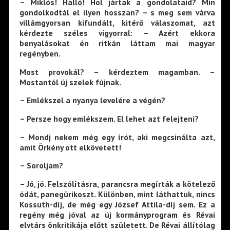
– Miklós! Halló! Hol jártak a gondolataid? Min
gondolkodtál el ilyen hosszan? – s meg sem várva
villámgyorsan kifundált, kitérő válaszomat, azt
kérdezte széles vigyorral: – Azért ekkora
benyalásokat én ritkán láttam mai magyar
regényben.
Most provokál? – kérdeztem magamban. –
Mostantól új szelek fújnak.
– Emlékszel a nyanya levelére a végén?
– Persze hogy emlékszem. El lehet azt felejteni?
– Mondj nekem még egy írót, aki megcsinálta azt,
amit Örkény ott elkövetett!
– Soroljam?
– Jó, jó. Felszólításra, parancsra megírták a kötelező
ódát, panegürikoszt. Különben, mint láthattuk, nincs
Kossuth-díj, de még egy József Attila-díj sem. Ez a
regény még jóval az új kormányprogram és Révai
elvtárs önkritikája előtt született. De Révai állítólag