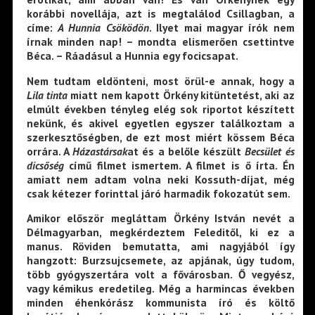
korábbi novellája, azt is megtalálod Csillagban, a
címe:
A Hunnia Csöködön
. Ilyet mai magyar írók nem
írnak minden nap! – mondta elismerően csettintve
Béca. – Ráadásul a Hunnia egy focicsapat.
Nem tudtam eldönteni, most örül-e annak, hogy a
Lila tinta
miatt nem kapott Örkény kitüntetést, aki az
elmúlt években tényleg elég sok riportot készített
nekünk, és akivel egyetlen egyszer találkoztam a
szerkesztőségben, de ezt most miért kössem Béca
orrára. A
Házastársak
at és a belőle készült
Becsület és
dicsőség
című filmet ismertem. A filmet is ő írta. Én
amiatt nem adtam volna neki Kossuth-díjat, még
csak kétezer forinttal járó harmadik fokozatút sem.
Amikor először megláttam Örkény István nevét a
Délmagyarban, megkérdeztem Feleditől, ki ez a
manus. Röviden bemutatta, ami nagyjából így
hangzott: Burzsujcsemete, az apjának, úgy tudom,
több gyógyszertára volt a fővárosban. Ő vegyész,
vagy kémikus eredetileg. Még a harmincas években
minden éhenkórász kommunista író és költő