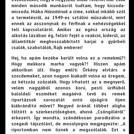
minden második munkásról tudtam, hogy kicsoda-
micsoda. Hiába
Házastársak
a címe, sokkal inkább szól
a termelésről, az 1949-es sztálini műszakról, mint
ennek az asszonynak és férfinak a nehézségekkel
teli kapcsolatáról. Amikor az egész ország az
alkotás lázában ég, felüti fejét a reakció, kiderül, az
államtitkár meghosszabbított karjai a gyárbeli
csalók, szabotálók, Rajk emberei!
Hej, ha apám kezébe került volna ez a remekmű?!
Hogy mekkora marha vagyok?! Hiszen apám
akkoriban ült. Hogy említi Örkény elvtárs a
szocdemeket, azon nagyon kiakadt volna az öregem,
az kétszáz százalék. Hogy írhatott az a megnyerő,
velem nagyjából azonos korú, pesti úrifiúból
baloldali eszméket magáévá tevő és remek
riportázsok sorozatát ontó újságíró ilyen
kiábrándító művet? Negyed óránál többet aligha
töltött a szerkesztőségben, ahová „Csöngöléről”
érkezett. Így mondta, szándékosan parodizálva a
szegedi tájszólást, de mosolyogva megjegyezte: „A
riportomban nem öznek a megszólalók. Ezt a