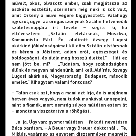
művelt, okos, olvasott ember, csak megjátssza az
aszkéta esztétát, szerintem még neki is sok volt,
amit Örkény a műve végére biggyesztett. Valahogy
így szól, ugye, az öregasszonynak Sztálin hetvenedik
születésnapjára írt levele – segíts ki, ha
eltévesztem: „Sztálin elvtársnak, Moszkva,
Kommunista Párt. Én, alulírott özvegy Lugosi
akárkiné jókívánságaimat küldöm Sztálin elvtársnak
és kérem a Jóistent, adjon erőt, egészséget és
boldogságot, és áldja meg hosszú élettel.” – Hát ez
nem jött be, mi? – „Tudatom, hogy szabadságban
élünk és megvan mindenünk, ami kell. Aláírás, özvegy
Lugosi akárkiné, Magyarország, Budapest, második
emelet.” Kihagytam valami fontosat?
– Talán csak azt, hogy a mami azt írja, én is majdnem
hetven éves vagyok, nem tudok munkával ünnepelni,
mint a fiamék, mert nemrég súlyos műtéten estem át
– mondtam visszatartva a röhögést.
– Ja, ja. Úgy van: gyomorműtéten – fakadt nevetésre
Béca barátom. – A Beuer vagy Breuer doktornál… Te,
Miklós, vasárnap az egyetem dísztermében megnyílt