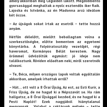
amely akkoriban még Cegléden lakott. Megdöbbentő
gyorsasággal meghaltak a nyolc esztendős iker fiaik.
Lajoska és Istvánka, az én Madonna arcú ideálom
két öccse.
– Az újságok sokat írtak az esetről – tette hozzá
anyám.
Hétfőn délelőtt, mielőtt beballagtam volna a
szerkesztőségbe, előtte bementem az egyetemi
könyvtárba. A folyóiratosztály vezetőjét, régi
haveromat, Kormányos Bélát kerestem. Nagy
örömmel üdvözöltük egymást: jó ideje nem
találkoztunk. Röviden előadtam neki, miről szeretnék
olvasni.
– Te, Béca, milyen országos lapok voltak egyáltalán
akkoriban, amelyek írhattak erről?
– Hát… ott volt a 8 Órai Újság, Az est, az Esti Kurir, a
Friss Újság, de ne hagyd ki a Népszavát se. Ha rám
hallgatsz, a 8 Órai Újsággal kezded, és ne hagyd ki a
Pesti Naplót! Ezek nagyjából hiánytalanul
megvannak… Valahol a raktárunk mélyén – tette