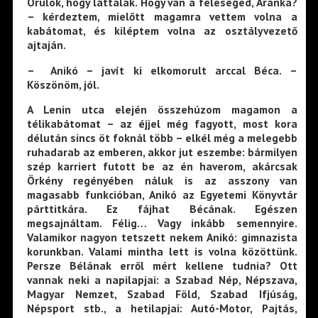
Örülök, hogy láttalak. Hogy van a feleséged, Aranka?
– kérdeztem, mielőtt magamra vettem volna a
kabátomat, és kiléptem volna az osztályvezető
ajtaján.
– Anikó – javít ki elkomorult arccal Béca. –
Köszönöm, jól.
A Lenin utca elején összehúzom magamon a
télikabátomat – az éjjel még fagyott, most kora
délután sincs öt foknál több – elkél még a melegebb
ruhadarab az emberen, akkor jut eszembe: bármilyen
szép karriert futott be az én haverom, akárcsak
Örkény regényében náluk is az asszony van
magasabb funkcióban, Anikó az Egyetemi Könyvtár
párttitkára. Ez fájhat Bécának. Egészen
megsajnáltam. Félig… Vagy inkább semennyire.
Valamikor nagyon tetszett nekem Anikó: gimnazista
korunkban. Valami mintha lett is volna közöttünk.
Persze Bélának erről mért kellene tudnia? Ott
vannak neki a napilapjai: a Szabad Nép, Népszava,
Magyar Nemzet, Szabad Föld, Szabad Ifjúság,
Népsport stb., a hetilapjai: Autó-Motor, Pajtás,