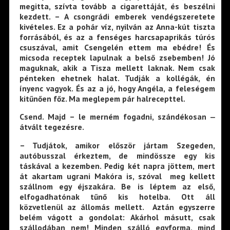
megitta, szívta tovább a cigarettáját, és beszélni
kezdett. – A csongrádi emberek vendégszeretete
kivételes. Ez a pohár víz, nyilván az Anna-kút tiszta
forrásából, és az a fenséges harcsapaprikás túrós
csuszával, amit Csengelén ettem ma ebédre! És
micsoda receptek lapulnak a belső zsebemben! Jó
maguknak, akik a Tisza mellett laknak. Nem csak
pénteken ehetnek halat. Tudják a kollégák, én
ínyenc vagyok. És az a jó, hogy Angéla, a feleségem
kitűnően főz. Ma meglepem pár halrecepttel.
Csend. Majd – le merném fogadni, szándékosan ‒
átvált tegezésre.
– Tudjátok, amikor először jártam Szegeden,
autóbusszal érkeztem, de mindössze egy kis
táskával a kezemben. Pedig két napra jöttem, mert
át akartam ugrani Makóra is, szóval meg kellett
szállnom egy éjszakára. Be is léptem az első,
elfogadhatónak tűnő kis hotelba. Ott áll
közvetlenül az állomás mellett. Aztán egyszerre
belém vágott a gondolat: Akárhol másutt, csak
szállodában nem! Minden szálló egyforma, mind