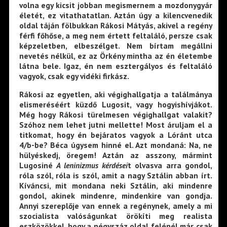
volna egy kicsit jobban megismernem a mozdonygyár
életét, ez vitathatatlan. Aztán úgy a kilencvenedik
oldal táján fölbukkan Rákosi Mátyás, akivel a regény
férfi főhőse, a meg nem értett feltaláló, persze csak
képzeletben, elbeszélget. Nem bírtam megállni
nevetés nélkül, ez az Örkény mintha az én életembe
látna bele. Igaz, én nem esztergályos és feltaláló
vagyok, csak egy vidéki firkász.
Rákosi az egyetlen, aki végighallgatja a találmánya
elismeréséért küzdő Lugosit, vagy hogyishívjákot.
Még hogy Rákosi türelmesen végighallgat valakit?
Szóhoz nem lehet jutni mellette! Most áruljam el a
titkomat, hogy én bejáratos vagyok a Lóránt utca
4/b-be? Béca úgysem hinné el. Azt mondaná: Na, ne
hülyéskedj, öregem! Aztán az asszony, mármint
Lugosiné
A leninizmus kérdései
t olvasva arra gondol,
róla szól, róla is szól, amit a nagy Sztálin abban írt.
Kíváncsi, mit mondana neki Sztálin, aki mindenre
gondol, akinek mindenre, mindenkire van gondja.
Annyi szereplője van ennek a regénynek, amely a mi
szocialista valóságunkat örökíti meg realista
eszközökkel, hogy a négyszáz oldal felénél már csak