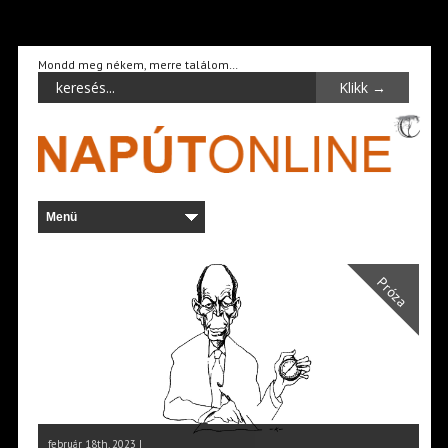
Mondd meg nékem, merre találom…
Próza
február 18th, 2023 |