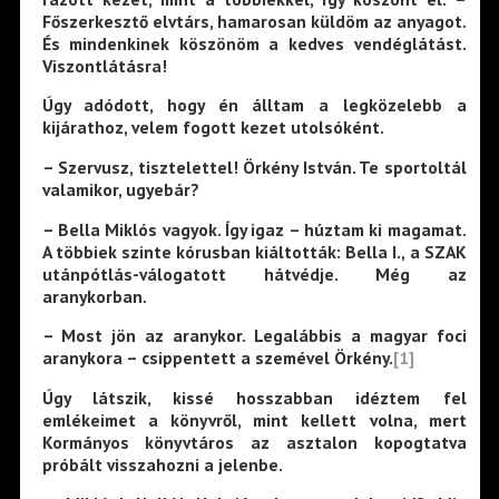
Főszerkesztő elvtárs, hamarosan küldöm az anyagot.
És mindenkinek köszönöm a kedves vendéglátást.
Viszontlátásra!
Úgy adódott, hogy én álltam a legközelebb a
kijárathoz, velem fogott kezet utolsóként.
– Szervusz, tisztelettel! Örkény István. Te sportoltál
valamikor, ugyebár?
– Bella Miklós vagyok. Így igaz – húztam ki magamat.
A többiek szinte kórusban kiáltották: Bella I., a SZAK
utánpótlás-válogatott hátvédje. Még az
aranykorban.
– Most jön az aranykor. Legalábbis a magyar foci
aranykora – csippentett a szemével Örkény.
[1]
Úgy látszik, kissé hosszabban idéztem fel
emlékeimet a könyvről, mint kellett volna, mert
Kormányos könyvtáros az asztalon kopogtatva
próbált visszahozni a jelenbe.