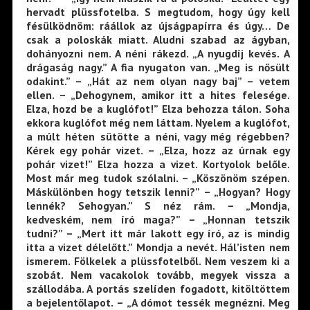
hervadt plüssfotelba. S megtudom, hogy úgy kell
fésülködnöm: ráállok az újságpapírra és úgy… De
csak a poloskák miatt. Aludni szabad az ágyban,
dohányozni nem. A néni rákezd. „A nyugdíj kevés. A
drágaság nagy.” A fia nyugaton van. „Meg is nősült
odakint.” – „Hát az nem olyan nagy baj” – vetem
ellen. – „Dehogynem, amikor itt a hites felesége.
Elza, hozd be a kuglófot!” Elza behozza tálon. Soha
ekkora kuglófot még nem láttam. Nyelem a kuglófot,
a múlt héten sütötte a néni, vagy még régebben?
Kérek egy pohár vizet. – „Elza, hozz az úrnak egy
pohár vizet!” Elza hozza a vizet. Kortyolok belőle.
Most már meg tudok szólalni. – „Köszönöm szépen.
Máskülönben hogy tetszik lenni?” – „Hogyan? Hogy
lennék? Sehogyan.” S néz rám. – „Mondja,
kedveském, nem író maga?” – „Honnan tetszik
tudni?” – „Mert itt már lakott egy író, az is mindig
itta a vizet délelőtt.” Mondja a nevét. Hál’isten nem
ismerem. Fölkelek a plüssfotelből. Nem veszem ki a
szobát. Nem vacakolok tovább, megyek vissza a
szállodába. A portás szelíden fogadott, kitöltöttem
a bejelentőlapot. – „A dómot tessék megnézni. Meg