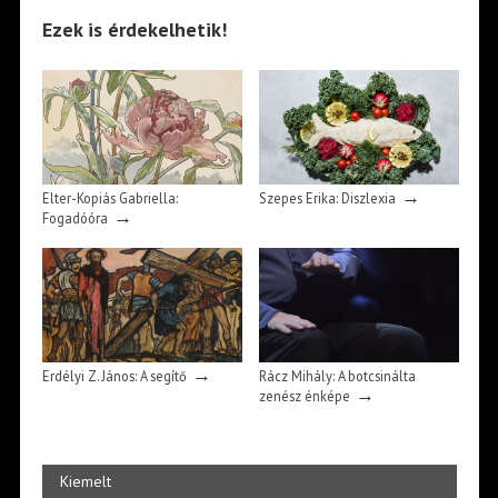
Ezek is érdekelhetik!
→
Elter-Kopiás Gabriella:
Szepes Erika: Diszlexia
→
Fogadóóra
→
Erdélyi Z. János: A segítő
Rácz Mihály: A botcsinálta
→
zenész énképe
Kiemelt