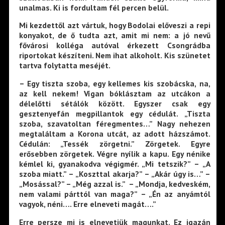
unalmas. Ki is fordultam fél percen belül.
Mi kezdettől azt vártuk, hogy Bodolai előveszi a repi
konyakot, de ő tudta azt, amit mi nem: a jó nevű
fővárosi kolléga autóval érkezett Csongrádba
riportokat készíteni. Nem ihat alkoholt. Kis szünetet
tartva folytatta meséjét.
– Egy tiszta szoba, egy kellemes kis szobácska, na,
az kell nekem! Vígan bóklásztam az utcákon a
délelőtti sétálók között. Egyszer csak egy
gesztenyefán megpillantok egy cédulát. „Tiszta
szoba, szavatoltan féregmentes…” Nagy nehezen
megtaláltam a Korona utcát, az adott házszámot.
Cédulán: „Tessék zörgetni.” Zörgetek. Egyre
erősebben zörgetek. Végre nyílik a kapu. Egy nénike
kémlel ki, gyanakodva végigmér. „Mi tetszik?” – „A
szoba miatt.” – „Koszttal akarja?” – „Akár úgy is…” –
„Mosással?” – „Még azzal is.” – „Mondja, kedveském,
nem valami párttól van maga?” – „Én az anyámtól
vagyok, néni…. Erre elneveti magát….”
Erre persze mi is elnevetjük magunkat. Ez igazán