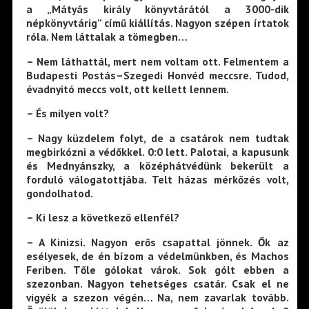
a „Mátyás király könyvtárától a 3000-dik
népkönyvtárig” című kiállítás. Nagyon szépen írtatok
róla. Nem láttalak a tömegben…
– Nem láthattál, mert nem voltam ott. Felmentem a
Budapesti Postás–Szegedi Honvéd meccsre. Tudod,
évadnyitó meccs volt, ott kellett lennem.
– És milyen volt?
– Nagy küzdelem folyt, de a csatárok nem tudtak
megbirkózni a védőkkel. 0:0 lett. Palotai, a kapusunk
és Mednyánszky, a középhátvédünk bekerült a
forduló válogatottjába. Telt házas mérkőzés volt,
gondolhatod.
– Ki lesz a következő ellenfél?
– A Kinizsi. Nagyon erős csapattal jönnek. Ők az
esélyesek, de én bízom a védelmünkben, és Machos
Feriben. Tőle gólokat várok. Sok gólt ebben a
szezonban. Nagyon tehetséges csatár. Csak el ne
vigyék a szezon végén… Na, nem zavarlak tovább.