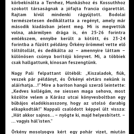
körbekínálta a Tervhez, Munkáshoz és Kossuthhoz
szokott társaságnak a jófajta francia cigarettát.
Rajtam kívül mindenki rágyújtott. Bodolai
természetesen dedikáltatta a regényt, amely már
második kiadásban jelent meg. Mi is megvettük
volna, akármilyen drága is, én 25-26 forintra
emlékszem, ennyibe került a kötött, és 23-24
forintba a fűzött példány. Örkény örömmel vette elő
töltőtollát, és dedikálta az – amennyire láttam –
különösen csúnya borítójú könyvet. Mi, a többiek
csak hallgattunk, kínosan feszengtünk.
Nagy Pali felpattant ültéből: „Kiszaladok, fiúk,
veszek pár példányt, és Örkényi elvtárs nekünk is
aláírhatja…!” Mire a bariton hangú szerző leintette:
„Kedves kollégám, ne siessen maga sehova, most
közölte velem a Kárász utcai könyvesboltban egy
bűbájos eladókisasszony, hogy az utolsó darabig
elkapkodták!” Nappali csalódott képpel ült vissza:
„Hát akkor sajnos… – nyögte ki, majd helyesbített. –
… vagyis hál’isten.”
Örkény mosolyogva kért egy pohár vizet, miután