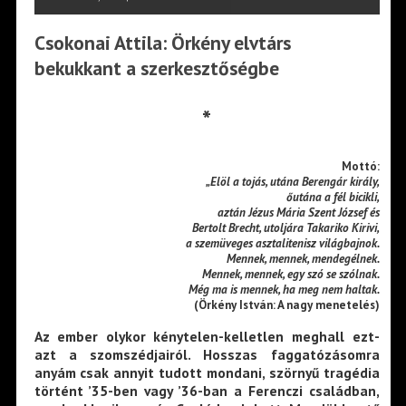
Csokonai Attila: Örkény elvtárs
bekukkant a szerkesztőségbe
*
Mottó:
„Elöl a tojás, utána Berengár király,
őutána a fél bicikli,
aztán Jézus Mária Szent József és
Bertolt Brecht, utoljára Takariko Kirivi,
a szemüveges asztalitenisz világbajnok.
Mennek, mennek, mendegélnek.
Mennek, mennek, egy szó se szólnak.
Még ma is mennek, ha meg nem haltak.
(Örkény István: A nagy menetelés)
Az ember olykor kénytelen-kelletlen meghall ezt-
azt a szomszédjairól. Hosszas faggatózásomra
anyám csak annyit tudott mondani, szörnyű tragédia
történt ’35-ben vagy ’36-ban a Ferenczi családban,