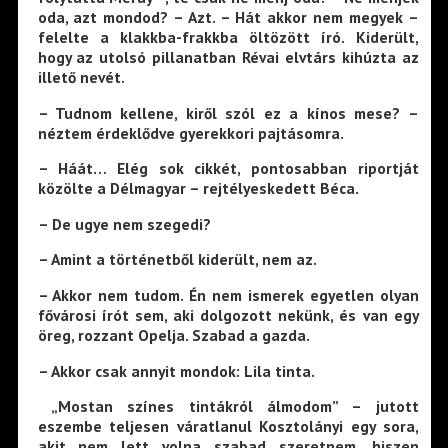
oda, azt mondod? – Azt. – Hát akkor nem megyek –
felelte a klakkba-frakkba öltözött író. Kiderült,
hogy az utolsó pillanatban Révai elvtárs kihúzta az
illető nevét.
– Tudnom kellene, kiről szól ez a kínos mese? –
néztem érdeklődve gyerekkori pajtásomra.
– Háát… Elég sok cikkét, pontosabban riportját
közölte a Délmagyar – rejtélyeskedett Béca.
– De ugye nem szegedi?
– Amint a történetből kiderült, nem az.
– Akkor nem tudom. Én nem ismerek egyetlen olyan
fővárosi írót sem, aki dolgozott nekünk, és van egy
öreg, rozzant Opelja. Szabad a gazda.
– Akkor csak annyit mondok: Lila tinta.
„Mostan színes tintákról álmodom” – jutott
eszembe teljesen váratlanul Kosztolányi egy sora,
akit nem lett volna szabad szeretnem, hiszen