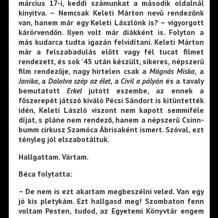
március 17-i, keddi számunkat a második oldalnál
kinyitva. – Nemcsak Keleti Márton nevű rendezőnk
van, hanem már egy Keleti Lászlónk is? – vigyorgott
kárörvendőn. Ilyen volt már diákként is. Folyton a
más kudarca tudta igazán felvidítani. Keleti Márton
már a felszabadulás előtt vagy fél tucat filmet
rendezett, és sok ’45 után készült, sikeres, népszerű
film rendezője, nagy hirtelen csak a
Mágnás Miska
, a
Janika
, a
Dalolva szép az élet
, a
Civil a pályán
és a tavaly
bemutatott
Erkel
jutott eszembe, az ennek a
főszerepét játszó kiváló Pécsi Sándort is kitüntették
idén, Keleti László viszont nem kapott semmiféle
díjat, s pláne nem rendező, hanem a népszerű Csinn-
bumm cirkusz Szamóca Ábrisaként ismert. Szóval, ezt
tényleg jól elszabotáltuk.
Hallgattam. Vártam.
Béca folytatta:
– De nem is ezt akartam megbeszélni veled. Van egy
jó kis pletykám. Ezt hallgasd meg! Szombaton fenn
voltam Pesten, tudod, az Egyetemi Könyvtár engem