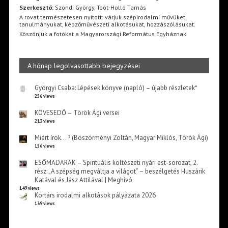
Szerkesztő:
Szondi György, Toót-Holló Tamás
A rovat természetesen nyitott: várjuk szépirodalmi művüket,
tanulmányukat, képzőművészeti alkotásukat, hozzászólásukat.
Köszönjük a fotókat a Magyarországi Református Egyháznak
A hónap legolvasottabb bejegyzései
Györgyi Csaba: Lépések könyve (napló) – újabb részletek*
256 views
KÖVESEDŐ – Török Ági versei
213 views
Miért írok… ? (Böszörményi Zoltán, Magyar Miklós, Török Ági)
156 views
ESŐMADARAK – Spirituális költészeti nyári est-sorozat, 2.
rész: „A szépség megváltja a világot” – beszélgetés Huszárik
Katával és Jász Attilával | Meghívó
149 views
Kortárs irodalmi alkotások pályázata 2026
139 views