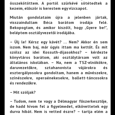
összekötöttem. A portól szürkévé sötétedtek a
kezeim, először is kerestem egy vízcsapot.
Miután gondolataim újra a jelenben jártak,
visszaindultam Béca barátom irodája felé.
Bekopogtam, és amikor kiszólt, hogy „Gyere be!”,
beléptem osztályvezetői irodájába.
– Ülj le! Kérsz egy kávét? … Nem? Akkor én sem
iszom. Nem baj, már úgyis ittam ma kettőt. És mit
szólsz az idei Kossuth-díjasokhoz? – kérdezte
könyvtáros barátom, aki osztálytársam volt az
általános iskolában. – Na, nem a TSZ-elnökökre,
daruvezetőkre, sztahanovista vájárokra és
esztergályosokra gondoltam, hanem a művészekre,
színészekre, operaénekesekre, ballett-táncosokra
és rendezőkre.
– Mit szóljak?
– Tudom, nem te vagy a Délmagyar főszerkesztője,
de hadd hívom fel a figyelmedet, elkövettetek egy
durva hibát. Nem is vetted észre? – tartja elém a