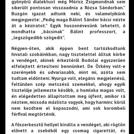
gyönyörű dialektust még Móricz Zsigmondnak sem
sikerült pontosan visszaadnia a Rózsa Sándorban.”
Buzgón igazat adtunk neki, és valamelyikünk
megjegyezte: „Pedig maga Bálint Sándor bácsi nézte
át a kéziratot.” Egyik huszonévesünk lehetett, ő
mondhatta „bácsinak” Bálint professzort, a
„legszögedibb szögedit”.
Négyen-öten, akik éppen bent tartózkodtunk
hivatali szobáinkban, nagy tisztelettel álltuk körbe
a vendéget, akinek érkeztéről Bodolai egyszerűen
elfelejtett értesíteni bennünket. De Örkény volt-e
szerényebb és udvariasabb, mint mi, azóta sem
tudtam eldönteni. Nyurga volt, elegáns megjelenésű,
feltűnően szép metszésű szemekkel, ahogy egyik
tisztelője jellemezte később, a homloka magas volt,
én elégedetten állapítottam meg újfent, amikor rá
néztem, micsoda mázlista vagyok, hogy harminc körül
nem kezdtem el kopaszodni, ami sok korombeli
férfival megtörténik.
A főszerkesztő hellyel kínálta a vendéget, aki rögtön
elővett a zsebéből egy csomag cigarettát, és