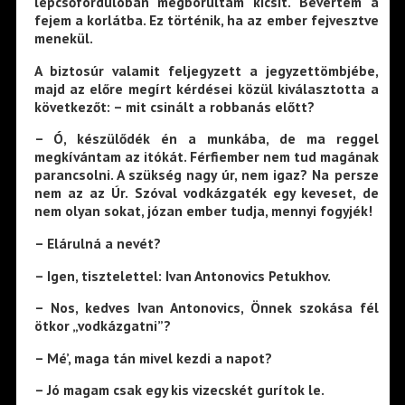
lépcsőfordulóban megborultam kicsit. Bevertem a
fejem a korlátba. Ez történik, ha az ember fejvesztve
menekül.
A biztosúr valamit feljegyzett a jegyzettömbjébe,
majd az előre megírt kérdései közül kiválasztotta a
következőt: – mit csinált a robbanás előtt?
– Ó, készülődék én a munkába, de ma reggel
megkívántam az itókát. Férfiember nem tud magának
parancsolni. A szükség nagy úr, nem igaz? Na persze
nem az az Úr. Szóval vodkázgaték egy keveset, de
nem olyan sokat, józan ember tudja, mennyi fogyjék!
– Elárulná a nevét?
– Igen, tisztelettel: Ivan Antonovics Petukhov.
– Nos, kedves Ivan Antonovics, Önnek szokása fél
ötkor „vodkázgatni”?
– Mé’, maga tán mivel kezdi a napot?
– Jó magam csak egy kis vizecskét gurítok le.