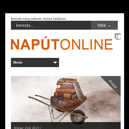
Mondd meg nékem, merre találom…
Próza
február 23rd, 2023 |