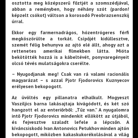
osztotta meg középszerű főztjét a szomszédjával,
abban a reményben, hogy néhány szót (pardon!
képzelt csókot) váltson a korosodó Preobrazsenszkij
úrral.
Ekkor egy farmernadrágos, hózentrógeres férfi
megköszörülte a torkát. Csípőjét kidüllesztve,
szemét félig behunyva az ajtó elé állt, ahogy azt a
rettenetes amerikai filmekben látta. Mióta
bekötötték hozzá is a kábeltévét, ponyvaregényeit
olcsó tévés mulatságokra cserélte.
– Nyugodjanak meg! Csak van rá valami racionális
magyarázat – s azzal Pjotr Fjodorovics Kuznyecov
erélyesen bekopogott.
Az üvöltés egy pillanatra elhalkult. Mogyeszt
Vasziljics barna lakásajtaja kivágódott, és két szó
hangzott el az enteriőrből: „Tűz van.” A nyugalomra
intő Pjotr Fjodorovics mindenkit ellökött az útjából,
és fejvesztve szaladt lefele a lépcsőn. A
kíváncsiskodó Ivan Antonovics Petukhov minden ajtón
bekopogott, miközben kakaskukorékolásával a világ