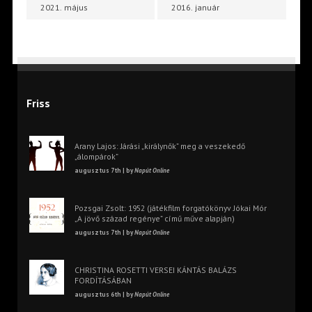
2021. május
2016. január
Friss
Arany Lajos: Járási „királynők” meg a veszekedő
„álompárok”
augusztus 7th | by
Napút Online
Pozsgai Zsolt: 1952 (játékfilm forgatókönyv Jókai Mór
„A jövő század regénye” című műve alapján)
augusztus 7th | by
Napút Online
CHRISTINA ROSETTI VERSEI KÁNTÁS BALÁZS
FORDÍTÁSÁBAN
augusztus 6th | by
Napút Online