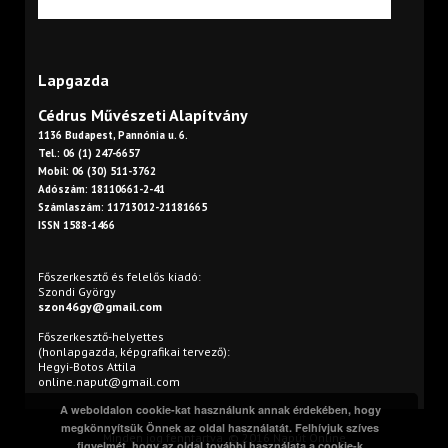
Lapgazda
Cédrus Művészeti Alapítvány
1136 Budapest, Pannónia u. 6.
Tel.: 06 (1) 247-6657
Mobil: 06 (30) 511-3762
Adószám: 18110661-2-41
Számlaszám: 11713012-21181665
ISSN 1588-1466
Főszerkesztő és felelős kiadó:
Szondi György
szon46gy@gmail.com
Főszerkesztő-helyettes
(honlapgazda, képgrafikai tervező):
Hegyi-Botos Attila
online.naput@gmail.com
A weboldalon cookie-kat használunk annak érdekében, hogy
megkönnyítsük Önnek az oldal használatát. Felhívjuk szíves
Minden jog fenntartva. © 2016 Napút Online
figyelmét, hogy az oldal további használata a cookie-k