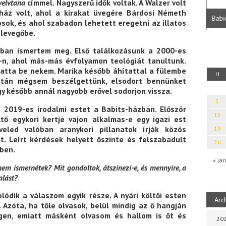
nyelvtana
címmel. Nagyszerű idők voltak. A Walzer volt
Vitéz Ferenc: Tudnak-e egymásról a versek?
árnap délután
(55 lecke az irodalom „értelméről”, a lélek
éház volt, ahol a kirakat üvegére Bárdosi Németh
Babi
idejéről és a gondolat erejéről)
osok, és ahol szabadon lehetett eregetni az illatos
 levegőbe.
ban ismertem meg. Első találkozásunk a 2000-es
-n, ahol más-más évfolyamon teológiát tanultunk.
tatta be nekem. Marika később áhítattal a fülembe
H
Eztán mégsem beszélgettünk, elsodort bennünket
gy később annál nagyobb erővel sodorjon vissza.
5
a 2019-es irodalmi estet a Babits-házban. Először
12
tő egykori kertje vajon alkalmas-e egy igazi est
eled valóban aranykori pillanatok írják közös
19
. Leírt kérdések helyett őszinte és felszabadult
26
ben.
« jan
m ismernétek? Mit gondoltok, átszínezi-e, és mennyire, a
alást?
lódik a válaszom egyik része. A nyári költői esten
Arc
. Azóta, ha tőle olvasok, belül mindig az ő hangján
Igen, emiatt másként olvasom és hallom is őt és
202