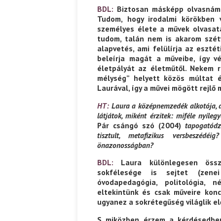
BDL:
Biztosan másképp olvasnám 
Tudom, hogy irodalmi körökben 
személyes élete a művek olvasat
tudom, talán nem is akarom szét
alapvetés, ami felülírja az eszté
beleírja magát a műveibe, így 
életpályát az életműtől. Nekem 
mélység” helyett közös múltat é
Laurával, így a művei mögött rejlő
HT:
Laura a középnemzedék alkotója, d
látjátok, miként érzitek: miféle nyíle
Pár csángó szó (2004)
tapogatódz
tisztult, metafizikus versbeszéd
önazonosságban?
BDL:
Laura különlegesen össze
sokfélesége is sejtet (zene
óvodapedagógia, politológia, 
eltekintünk és csak műveire konc
ugyanez a sokrétegűség világlik el
S miközben érzem a kérdésedben