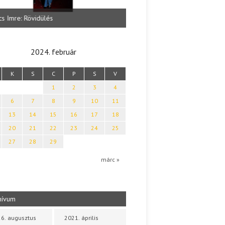
Zöldy Pál: MAG ÁLMA VIRÁG (Ö
cs Imre: Rövidülés
és válogatott szépprózák)
2024. február
K
S
C
P
S
V
1
2
3
4
6
7
8
9
10
11
13
14
15
16
17
18
20
21
22
23
24
25
27
28
29
márc »
hívum
6. augusztus
2021. április