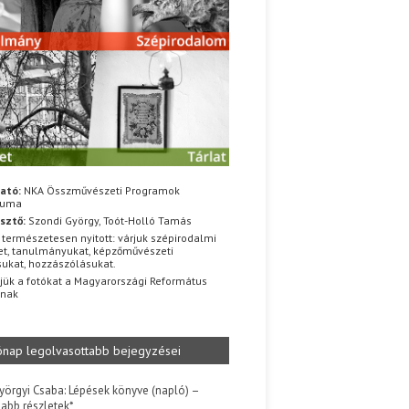
ató:
NKA Összművészeti Programok
iuma
sztő:
Szondi György, Toót-Holló Tamás
 természetesen nyitott: várjuk szépirodalmi
t, tanulmányukat, képzőművészeti
sukat, hozzászólásukat.
jük a fotókat a Magyarországi Református
znak
ónap legolvasottabb bejegyzései
yörgyi Csaba: Lépések könyve (napló) –
jabb részletek*