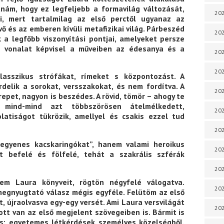
nám, hogy ez legfeljebb a formavilág változását,
202
nti, mert tartalmilag az első perctől ugyanaz az
ő és az emberen kívüli metafizikai világ. Párbeszéd
202
 a legfőbb viszonyítási pontjai, amelyeket persze
ős vonalat képvisel a műveiben az édesanya és a
202
202
lasszikus strófákat, rímeket s központozást. A
elik a sorokat, versszakokat, és nem fordítva. A
202
epet, nagyon is beszédes. A rövid, tömör – ahogy te
 mind-mind azt többszörösen átelmélkedett,
202
latiságot tükrözik, amellyel és csakis ezzel tud
202
„egyenes kacskaringókat”, hanem valami heroikus
202
t befelé és fölfelé, tehát a szakrális szférák
20
 Laura könyveit, rögtön négyfelé válogatva.
20
megnyugtató válasz mégis egyféle. Felütöm az első
, újraolvasva egy-egy versét. Ami Laura versvilágát
202
 ott van az első megjelent szövegeiben is. Bármit is
ős: egyetemes létkérdések személyes közelségből.