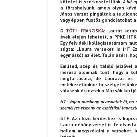
kötetet is szerkesztettünk,
A hit 
Lakatos Fleisz Katalin: Vas
Halmai Tamás: Megválaszolt érintés. Leveles
a törzshelyünk, amely olyan káv
Sárszegen
Ibolya költői világa
János-verset pingáltak a tulajdon
vagy éppen füstös gondolatokat a
G. TÓTH FRANCISKA:
Laurát koráb
évek elején lehetett, a PPKE HTK
Egy felvidéki kollégistatársam mu
súgta: „Laura verseket is ír!” 
egymástól az élet. Talán azért, ho
Említed, szép és találó jelzővel 
merész álomnak tűnt, hogy a köl
megtartására, de Laurával és v
emlékezetünkbe beszélgetésünket
válaszok érkeztek a Múzsák kertjé
HT:
Vajon máshogy olvasnátok őt, ha ne
személyes viszony az esztétikai tapaszt
GTF:
Az előző kérdéshez is kapcso
Laura néhány versét is felolvasta
hallom megszólalni a verseket. 
írásait.