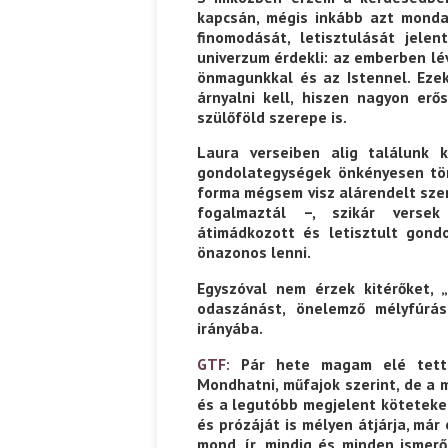
kapcsán, mégis inkább azt monda
finomodását, letisztulását jele
univerzum érdekli: az emberben lév
önmagunkkal és az Istennel. Ezek
árnyalni kell, hiszen nagyon er
szülőföld szerepe is.
Laura verseiben alig találunk k
gondolategységek önkényesen törd
forma mégsem visz alárendelt szer
fogalmaztál –, szikár versek
átimádkozott és letisztult gondo
önazonos lenni.
Egyszóval nem érzek kitérőket, 
odaszánást, önelemző mélyfúrás
irányába.
GTF:
Pár hete magam elé tettem
Mondhatni, műfajok szerint, de a 
és a legutóbb megjelent köteteket
és prózáját is mélyen átjárja, már
mond, ír, mindig és minden ismer