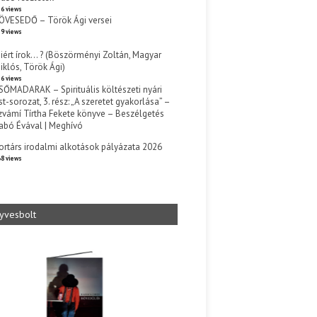
6 views
ÖVESEDŐ – Török Ági versei
9 views
iért írok… ? (Böszörményi Zoltán, Magyar
iklós, Török Ági)
6 views
SŐMADARAK – Spirituális költészeti nyári
st-sorozat, 3. rész: „A szeretet gyakorlása” –
zvámí Tírtha Fekete könyve – Beszélgetés
abó Évával | Meghívó
s
ortárs irodalmi alkotások pályázata 2026
8 views
yvesbolt