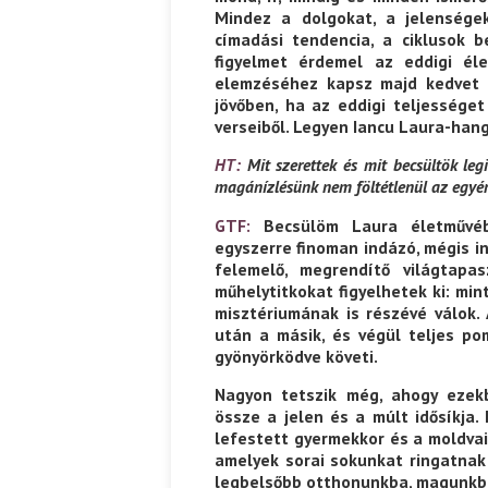
Mindez a dolgokat, a jelensége
címadási tendencia, a ciklusok 
figyelmet érdemel az eddigi él
elemzéséhez kapsz majd kedvet l
jövőben, ha az eddigi teljességet
verseiből. Legyen Iancu Laura-ha
HT:
Mit szerettek és mit becsültök le
magánízlésünk nem föltétlenül az egyér
GTF:
Becsülöm Laura életművébe
egyszerre finoman indázó, mégis int
felemelő, megrendítő világtapas
műhelytitkokat figyelhetek ki: m
misztériumának is részévé válok. 
után a másik, és végül teljes po
gyönyörködve követi.
Nagyon tetszik még, ahogy ezek
össze a jelen és a múlt idősíkja.
lefestett gyermekkor és a moldvai 
amelyek sorai sokunkat ringatnak
legbelsőbb otthonunkba, magunkb