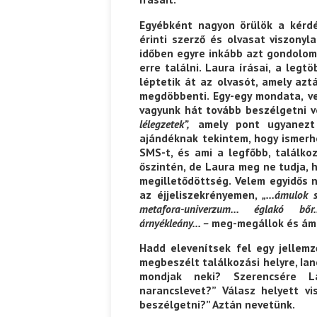
Egyébként nagyon örülök a kérdé
érinti szerző és olvasat viszony
időben egyre inkább azt gondolom, 
erre találni. Laura írásai, a legt
léptetik át az olvasót, amely azt
megdöbbenti. Egy-egy mondata, v
vagyunk hát tovább beszélgetni ve
lélegzetek”,
amely pont ugyanezt 
ajándéknak tekintem, hogy ismerhe
SMS-t, és ami a legfőbb, találko
őszintén, de Laura meg ne tudja, 
megilletődöttség. Velem egyidős n
az éjjeliszekrényemen,
„…ámulok sz
metafora-univerzum… églakó bőr…
árnyékleány… –
meg-megállok és ám
Hadd elevenítsek fel egy jellem
megbeszélt találkozási helyre, Ia
mondjak neki? Szerencsére L
narancslevet?” Válasz helyett v
beszélgetni?” Aztán nevetünk.