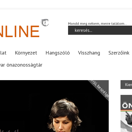
Mondd meg nékem, merre találom…
lat
Környezet
Hangszóló
Visszhang
Szerzőink
ar önazonosságtár
Interjú, beszélgetés
Kie