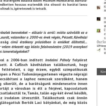
 az esztergomi Balassa Bálint Múzeum munkatársa. Bartusz-
25
Mindketten hosszas esztendők óta olvasói és barátai Iancu
K
tnak is, ígéretesnek is tetszik.
22
M
M
15
E
dezlek benneteket – először is arról: mióta szövődik ez a
e
aurát, valamikor a 2000-es évek végén, Pécsett. Kávéházi
s
asság
című érzékeny prózádban is emléket állítottál…
Ősz Sz
r velem érkezett egy közös felolvasóestre (2019 aranykori
139 view
K
s ismeretségeteket?
13
al a 2006-ban indított
Irodalmi Páholy
folyóirat
ett. A Caflisch kávéházban találkoztunk, hogy
feltételeit, s úgy érzem, egyből szimpatikusak
Kön
éppen a Pécsi Tudományegyetemen végezte néprajzi
becsábítani a laphoz nemcsak szerzőként, hanem
ig sikerült, de a barátságunk mindenesetre innen
rtájt a városban is élt a férjével, kapcsolatunk
csatlakoztál te, Tamás, talán egy-két évvel később,
z irodalom útvesztőit. Találkoztunk csak önnön
glátogattuk Bertók Laci bátyánkat, de még közös