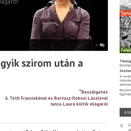
0
gyik szirom után a
Támog
Kollég
Szerke
A rovat
művüke
alkotá
Köszön
*
Beszélgetés
Egyhá
G. Tóth Franciskával és Bartusz-Dobosi Lászlóval
Iancu Laura költői világáról
A h
G
ú