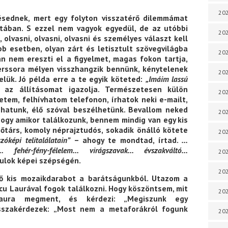
202
sednek, mert egy folyton visszatérő dilemmámat
latában. S ezzel nem vagyok egyedül, de az utóbbi
202
olvasni, olvasni, olvasni és személyes választ kell
öbb esetben, olyan zárt és letisztult szövegvilágba
202
án nem ereszti el a figyelmet, magas fokon tartja,
erssora mélyen visszhangzik bennünk, kénytelenek
202
lük. Jó példa erre a te egyik köteted:
„Imáim lassú
az állításomat igazolja. Természetesen külön
202
tem, felhívhatom telefonon, írhatok neki e-mailt,
zhatunk, élő szóval beszélhetünk. Bevallom neked
202
hogy amikor találkozunk, bennem mindig van egy kis
őtárs, komoly néprajztudós, sokadik önálló kötete
202
óképi telitalálatain”
– ahogy te mondtad, írtad.
…
 fehér-fény-félelem… virágszavak… évszakváltó…
20
ulok képei szépségén.
20
ző kis mozaikdarabot a barátságunkból. Utazom a
ncu Laurával fogok találkozni. Hogy köszöntsem, mit
202
aura megment, és kérdezi: „Megiszunk egy
isszakérdezek: „Most nem a metaforákról fogunk
202