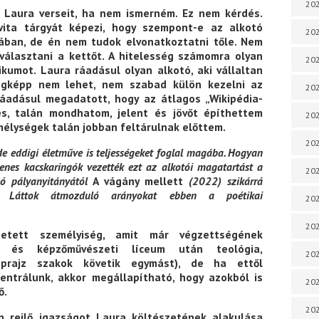
202
Laura verseit, ha nem ismerném. Ez nem kérdés.
vita tárgyát képezi, hogy szempont-e az alkotó
202
ában, de én nem tudok elvonatkoztatni tőle. Nem
választani a kettőt. A hitelesség számomra olyan
202
tikumot. Laura ráadásul olyan alkotó, aki vállaltan
végképp nem lehet, nem szabad külön kezelni az
202
ráadásul megadatott, hogy az átlagos „Wikipédia-
s, talán mondhatom, jelent és jövőt építhettem
202
 mélységek talán jobban feltárulnak előttem.
202
e eddigi életműve is teljességeket foglal magába. Hogyan
gyenes kacskaringók vezették ezt az alkotói magatartást a
202
ó pályanyitányától
A vágány mellett
(2022) szikárrá
éig? Láttok átmozduló arányokat ebben a poétikai
202
20
tett személyiség, amit már végzettségének
i és képzőművészeti líceum után teológia,
20
néprajz szakok követik egymást), de ha ettől
entrálunk, akkor megállapítható, hogy azokból is
202
ő.
202
 rejlő igazságot Laura költészetének alakulása