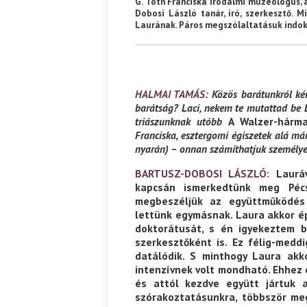
G. Tóth Franciska irodalmi muzeológus,
Dobosi László tanár, író, szerkesztő. 
Laurának. Páros megszólaltatásuk indokol
HALMAI TAMÁS:
Közös barátunkról kér
barátság? Laci, nekem te mutattad be L
triászunknak utóbb
A Walzer-hárm
Franciska, esztergomi égiszetek alá má
nyarán) – onnan számíthatjuk személye
BARTUSZ-DOBOSI LÁSZLÓ:
Lauráv
kapcsán ismerkedtünk meg Pécs
megbeszéljük az együttműködés 
lettünk egymásnak. Laura akkor 
doktorátusát, s én igyekeztem 
szerkesztőként is. Ez félig-medd
datálódik. S minthogy Laura akko
intenzívnek volt mondható. Ehhez 
és attól kezdve együtt jártuk a
szórakoztatásunkra, többször me